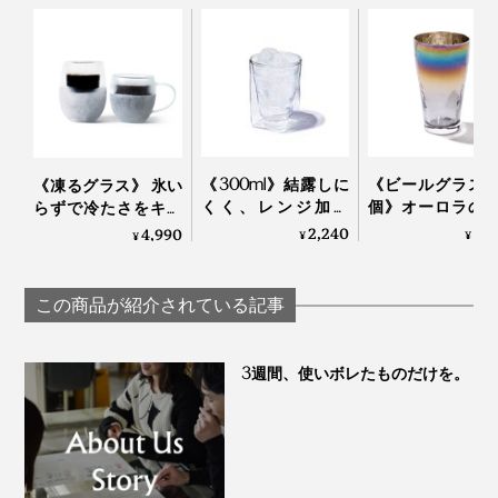
《300ml》結露しに
《ビールグラス
《凍るグラス》 氷い
くく、レンジ加熱
個》オーロラの
らずで冷たさをキー
OK、見る角度で表情
で眼福を、まろ
プする「アイスクイ
2,240
8,
4,990
¥
¥
¥
を変える「耐熱ダブ
な味わいで口福
ックグラス」｜
ルウォールグラス」
たらす、「純チ
Espresso Tokyo×豆善
｜RayES
ン」コーティン
この商品が紹介されている記事
ラス｜PROGRESS
ログレス
3週間、使いボレたものだけを。