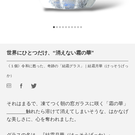
世界にひとつだけ、“消えない霜の華”
《１個》令和に甦った、奇跡の「結霜グラス」｜結霜月華（けっそうげっ
か）
それはまるで、凍てつく朝の窓ガラスに咲く「霜の華」
_______触れたら溶けて消えてしまいそうな、はかなげ
な美しさに、心を奪われました。
グラスの名は、『結霜月華（けっそうげっか）』。