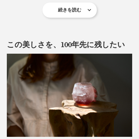
続きを読む
ガラスの表面に、筆で「膠（にかわ）」を塗り、約40時
間かけて乾燥・熱処理を加えることで浮かび上がる、自
然の造形美。
この美しさを、100年先に残したい
「膠」とは、牛などの皮・骨などから作られる接着剤。
その膠がゆっくりと収縮する力でガラスの表面がはじ
脚つきの「祥」は、容量180ml。ワインやスパークリン
け、まるで霜が降りる瞬間を閉じ込めたような模様にな
グはもちろん、日本酒にも似合いそう。ハレの日の祝杯
るという仕組みです。
も、日々のささやかな乾杯も、特別な時間に。
アイスクリームやフルーツを盛り付ければ、おしゃれな
パフェの完成です。
＜縁＞