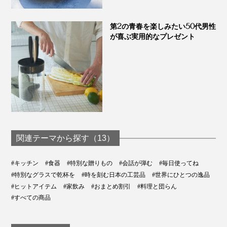
第2の青春を楽しみたい50代男性
が喜ぶ実用的なプレゼント
関連テーマから探す（13）
#キッチン
#食器
#特別な贈りもの
#会話が弾む
#毎日使ってね
#特別なグラスで乾杯を
#時を刻む日本の工芸品
#世界にひとつの逸品
#ヒットアイテム
#家飲み
#おまとめ割引
#料理と団らん
#すべての商品