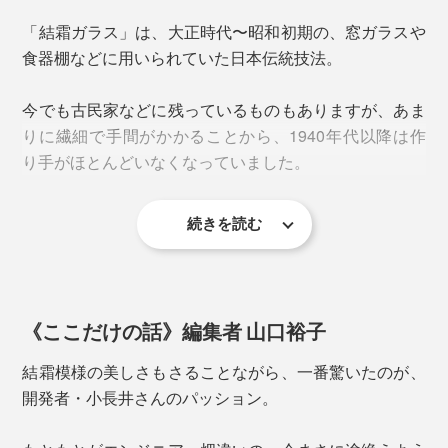
「結霜ガラス」は、大正時代〜昭和初期の、窓ガラスや
食器棚などに用いられていた日本伝統技法。
今でも古民家などに残っているものもありますが、あま
窓ガラスについた霜の結晶
りに繊細で手間がかかることから、1940年代以降は作
り手がほとんどいなくなっていました。
下の写真は、グラスに塗られた「膠」が乾燥して、はが
続きを読む
れかけた状態。皮のようにペリペリと取り除くと、模様
そんな「結霜ガラス」を甦らせたのが、MONOCOでロ
だけがガラス表面に残ります。
ングセラーを続けるチタンコーティンググラス
八角形の「縁」は容量300ml。「八角形」は繁栄や幸福
『PROGRESS』の小長井克久氏。
を呼ぶ縁起物。贈り物にしても喜ばれます。
《ここだけの話》編集者 山口裕子
お酒ならビールや焼酎を。水、お茶、ジュース…、何気
結霜模様の美しさもさることながら、一番驚いたのが、
ない毎日の飲み物が、古民家カフェの趣に。
開発者・小長井さんのパッション。
＜結＞