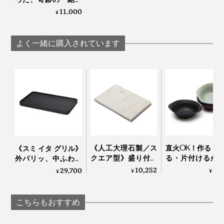
グラス」｜結霜月華
11,000
¥
（けっそうげっか）
よく一緒に購入されています
１日の終わりに、何もせずボーッと過ごすのが好きなん
ですが、『結霜月華』はそんな時間にかたわらに置いて
おきたいグラス。
《人工大理石製／ス
直火OK！作る・
《スミ イタ グリル》
照明の色によっても表情が変わって、眺めているだけ
クエア型》盛り付け
る・片付けるが
外パリッ、中ふわっ
で、ふっと静かな気持ちになれます」
が見違えて、会話が
つで完結する「器
と焼きあがる「炭プ
10,252
5,
29,700
¥
¥
¥
弾む「サービングボ
用 鍋」｜KOKURY
レート」｜Sumi
ード」｜Fermier
こちらもおすすめ