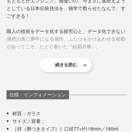
もともとがエンジニア。畑違いの、今まさに途絶えよう
としている日本伝統技法を、独学で甦らせたなんて、す
ごすぎる！
職人の技術をデータ化する探究心と、データ化できない
偶然の美に夢中になる感性。ふたつをかけあわせる衝動
があってこそ、たどり着いた『結霜月華』。
室温や湿度、膠の状態、乾燥時間によって、模様が変わ
続きを読む
100年後には、どんな人の手になじんでいることでしょ
ってしまうため、『結霜月華』のような繊細な模様につ
はじめて「結霜ガラス」を目にした時、その美しさに思
う。
くるには、職人の緻密な計算と肌感覚が必要。
わず息をのみ、魅入られてしまったそう。調べると、す
でに消えつつあるものと知り、ならば自分が継承者にな
ところどころに残っている無地の部分は、余白を感じて
ろうと決意。
仕様・インフォメーション
いただくためのデザインです。
ロックグラスの「結」は容量340ml。グラスの下部に厚
「この美しさを甦らせ、100年先に残したい。残さなく
みがあり、どっしりとした重みに心が落ち着きます。
材質：ガラス
てはならない！と、勝手な使命感に燃えまして。
サイズ／容量：
間接照明の光にかざして、ゆっくり溶ける氷を眺めなれ
［祥（脚つきタイプ）］口径77×H118mm／180ml