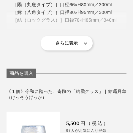
地元・静岡のガラス工房や博物館を見て周り、大学の教
ば、心身がゆるむのを感じるはず。
［陽（丸底タイプ）］口径66×H80mm／300ml
授に話を聞き、図書館の文献を読み漁り、数えきれない
［縁（八角タイプ）］口径80×H95mm／300ml
ほどのトライ＆エラーを繰り返して、ようやくこの形に
＜陽＞
［結（ロックグラス）］口径78×H85mm／340ml
辿り着きました。
生産国：日本（静岡県）
箱：桐箱
さらに表示
＜使用上の注意＞
すべて作家の手作りのため、まったく同じ模様には
なりません。１点ずつ個体差がありますので、あら
かじめご了承ください。
商品を購入
食器洗い乾燥機、電子レンジ、オーブン、直火では
まさに一期一会、職人と自然のコラボレーションによる
使えません。
瞬間の芸術。世界でひとつだけの作品を大切に桐箱に入
《１個》令和に甦った、奇跡の「結霜グラス」｜結霜月華
れて、あなたの手元にお届けします。
（けっそうげっか）
5,500
円（税込）
丸底の「陽」は、容量300ml。ゆらゆらと揺れて、飲み
97人がお気に入り登録