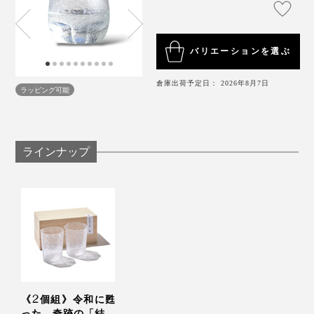
物が空気に触れやすく、香りをゆったり楽しみたいドリ
ンクにぴったり。
もともとエンジニアなので、職人の技を科学的に分析す
るのは得意でして、大正時代の職人ができたことを解明
バリエーションを選ぶ
音が出ます
したいという想いもありました。
倉庫出荷予定日： 2026年8月7日
ラッピング可能
現在でも、平らなガラス板に「結霜加工」する職人さん
は何人かいるようですが、曲面に「結霜加工」している
のは、自分だけなんじゃないかな。
ラインナップ
時を超えた奇跡のガラスだと思っています。
デザインの特性上、初めからやや傾いていますが、味わ
いとして楽しんでいただけるとうれしいです。
《2個組》令和に甦
った、奇跡の「結霜