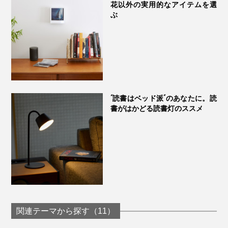
花以外の実用的なアイテムを選
引き出しの底に入っている紙製シートは、そのまま汚れ
ぶ
防止シートとしてもお使いいただけます。
Scene 3：リビング・寝室
リビングや寝室の一角に、身支度をととのえる小物を
置いておけるアクセサリーケースって、可愛らしすぎる
デザインが多い印象。
“読書はベッド派”のあなたに。読
書がはかどる読書灯のススメ
もっとミニマムに、スタイリッシュに、飾るように身の
まわりの小物類をまとめたい人にオススメです。
関連テーマから探す（11）