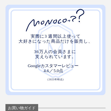
本・植物・『KaKuKo』があれば、空間がキマる
デッドスペースになりがちなテレビ台の下や、ディスプ
レイ棚の一角に置いても◎。何もない棚って、ディスプ
レイするのが難しいけれど、『KaKuKo』があれば空間
をつくりやすい。
天板に石や植物を飾り、引き出しの中には園芸道具をし
まう。積み重ねて床置きでも、グリーンを愛でるステー
ジになりますよ。
お買い物ガイド