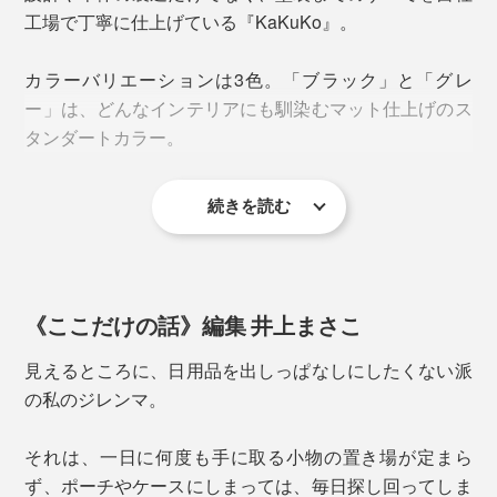
りからはじまったダイシン工業。
工場で丁寧に仕上げている『KaKuKo』。
自宅にワークスペースがあると、決まって直面するの
オフィスの事務室や、学校の職員室などで、紙製ファイ
が収納問題。家のインテリアと仕事道具・書類・小物の
カラーバリエーションは3色。「ブラック」と「グレ
ルを収納するファイリングキャビネットのある景色は、
収納との折り合いをどうつけるか……。
ー」は、どんなインテリアにも馴染むマット仕上げのス
見覚えのある方も多いのではないでしょうか。
タンダートカラー。
『KaKuKo』があれば、スタイリッシュに解決。
続きを読む
《ここだけの話》編集 井上まさこ
写真左が、創業当初につくった「ファイリングキャビネット」
見えるところに、日用品を出しっぱなしにしたくない派
の私のジレンマ。
レールの性能の良さはもちろんのこと、「0.1ミリの違
いで、レールの動きのなめらかさが変わる」から、ガタ
それは、一日に何度も手に取る小物の置き場が定まら
つきが出ないよう緻密な寸法設計が要に。
ず、ポーチやケースにしまっては、毎日探し回ってしま