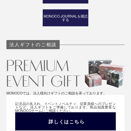
グ……。出かける前に忘れたくない細々とした小物類っ
て、出しっぱなしにしておくと生活感が溢れちゃう。
MONOCO JOURNALを購読
する
『KaKuKo』にしまえば、来客時に慌てなくてもOK。
法人ギフトのご相談
MONOCOでは、法人様向けギフトのご相談を承っております。
天板に季節の花を飾ったり、アロマディフューザーを置
記念品の名入れ、イベントノベルティ、従業員様へのプレゼン
トなど、法人ギフトをご準備しております。商品知識豊富な
いたり、キートレイを置いたり、思いのままディスプレ
MONOCOチームにご相談ください。
イしてください。
詳しくはこちら