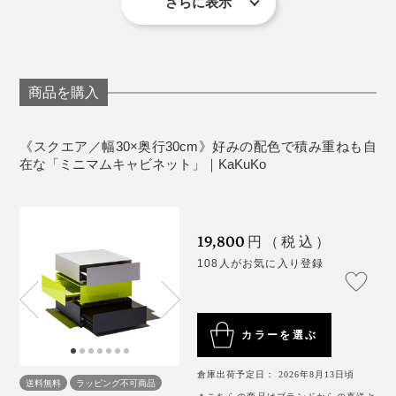
さらに表示
つくれるじゃない！
ネットの積み上げも。A4サイズの書類は、本サイズの
『KaKuKo』は天板のフチを3mm、コの字囲みで立ち上
中には収納できませんが、天板の上にピタリ。
げてあり、引き出しのフチがピタリと重なるよう仕上げ
デザイナーたっての希望で、探しまわって、海外に何度
られているところも美しい。
コンパクトサイズだから、限られたテーブルのスペース
も問い合わせをして数ヶ月。ようやく船便で手に入れた
商品を購入
にも気軽に置けちゃいます。
という、手間もコストもかかった塗料なのです。
この板を付け合わせる仕上げは、ズレが生まれるからこ
そ難しく、約70年で培ったノウハウがなければ実現しな
《スクエア／幅30×奥行30cm》好みの配色で積み重ねも自
かった美しさでもあります。
在な「ミニマムキャビネット」｜KaKuKo
19,800
円（税込）
108人がお気に入り登録
しかも、天板にお香やリフレッシャーミスト、植物を飾
れば、気分のアガるゾーンまでつくれちゃう。
カラーを選ぶ
倉庫出荷予定日： 2026年8月13日頃
自分の中で、見てアガるもの、アガらないけど必要なも
送料無料
ラッピング不可商品
パウダー状の色粉を溶かし、吹き付けながら塗布する粉体塗料仕上げ