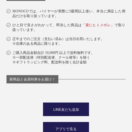
MONOCOでは、バイヤーが実際に3週間以上使い、本当に満足した商
品だけを取り扱っています。
ひと目で良さがわかって、即決した商品は「
君にヒトメボレ
」で取り
扱っています。
正午までのご注文（支払い済み）は当日出荷いたします。
※在庫のある商品に限ります。
ご購入商品金額合計 10,000円 以上で送料無料です。
※一部配送便（特別配送便、クール便等）を除く
※ギフトラッピング料、配送料を除く合計金額
新商品と会員特典をお届け！
下段は「
ワイド
」
LINE友だち追加
Scene 4：玄関
マスクや鍵、イヤホン、腕時計、定期入れやエコバッ
アプリで見る