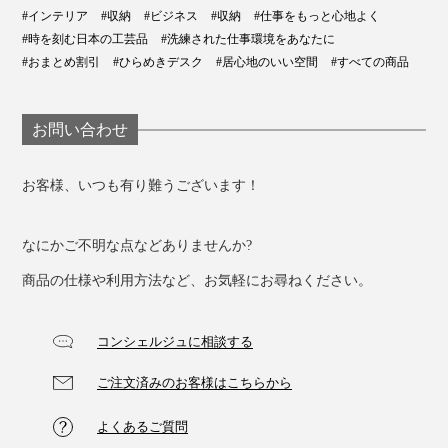
#インテリア
#収納
#ビジネス
#収納
#仕事をもっと心地よく
#時を刻む日本の工芸品
#洗練された仕事環境をあなたに
#おまとめ割引
#ひらめきデスク
#居心地のいい空間
#すべての商品
お問い合わせ
天板にミラーや香水、気に入ったデザインの化粧ボトル
を置いて。引き出しの中には、ハンカチやアクセサリ
お客様、いつも有り難うございます！
ー、眼鏡、サプリメント、日焼け止め、虫除けスプレー
など、よく使う細々としたものを入れて。
なにかご不明な点などありませんか?
重量感のあるスチール製だから、お気に入りの本やCD
商品の仕様や利用方法など、お気軽にお尋ねください。
を横に立てかければブックスタンド代わりにもなってく
れるところがGOODポイント。
コンシェルジュに相談する
ご注文済みのお客様はこちらから
よくあるご質問