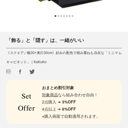
「飾る」と「隠す」は、一緒がいい
《スクエア／幅30×奥行30cm》好みの配色で積み重ねも自在な「ミニマム
キャビネット」｜KaKuKo
おまとめ割引対象
Set
対象商品
なら組み合わせ自由！
2点購入 ➔
3%OFF
Offer
4点以上 ➔
6%OFF
※購入画面で自動適用されます。