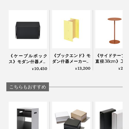
数々のメーカーとともにものづくりをしてきた彼らが、
提案したアイデアを試作初回の段階から「恐るべき精度
写真は「
ワイド
」
でカタチにしてきた」と驚いたというのだから、そのス
トースターや電気ケトル、ブレンダー、鍋もドンと置け
ゴさがうかがえます。
ちゃう頼もしさ。
《ブックエンド》モ
《サイドテーブ
《ケーブルボック
引き出しの中にはお茶菓子やスティックシュガー、コー
ダン什器メーカーが
直径38cm》工
ス》モダン什器メー
ヒーフレッシュなどの食品を。仕切りケースを入れて、
作った、飾れる「ブ
らずで組立て・
カーが作ったスチー
13,200
23,
10,450
¥
¥
¥
箸やスプーン、フォークなどのカトラリー入れにしても
ックエンド」｜KIT
体・収納も。モ
ル製ケーブルボック
キット
什器メーカーが
◎。
ス｜KIT キット
たスチールテー
こちらもおすすめ
｜KIT キット
3ミリ立ち上げたフチは「上にものを置いてもいいよ」というガイドの役割も