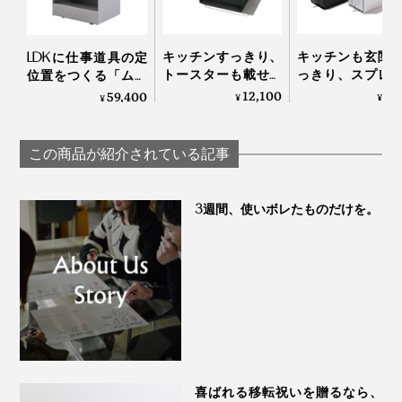
天板のフチは、上に置いたモノ、重ねたキャビネットが
キッチンすっきり、
キッチンも玄関
滑り落ちないというささやかな配慮もあり、まさに機能
LDKに仕事道具の定
写真は「
ワイド
」
トースターも載せら
っきり、スプレ
位置をつくる「ムー
美。
れる「ブレッドドロ
や鍵を収納でき
ビング書斎」｜
12,100
9,
59,400
¥
¥
¥
カラフルに積み重ねれば、どこに何を収納したかは色で
ワー」｜UtaUブレッ
「縦型ドロワー
DUENDE
積み重ねても、フチのおかげでズレ落ちることはほとん
ドドロワー
UtaUスタンドド
記憶も。
ー
どありませんが、底部に貼る「滑り止めシール」も付属
この商品が紹介されている記事
しています。
引き出す方向も、部屋の間取りに合わせて変えられると
ころも『KaKuKo』のカワイイところです。
3週間、使いボレたものだけを。
喜ばれる移転祝いを贈るなら、
下段は「
ワイド
」