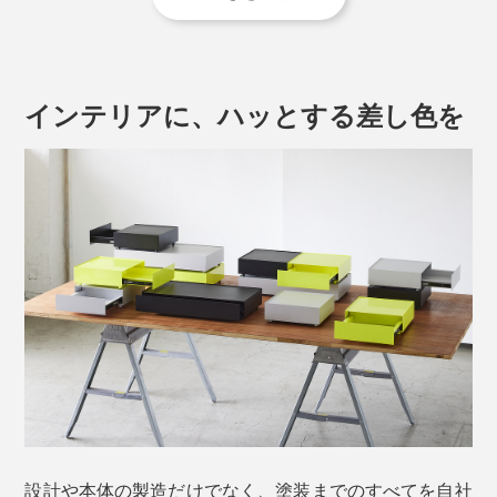
このスムーズな心地よさは、オフィス収納家具の老舗メ
ーカー・ダイシン工業による、昭和31年の創業から培っ
てきた独自のサスペンションレール機構と緻密な設計か
ら。
インテリアに、ハッとする差し色を
本品は、幅30×奥行30cmの「スクエア」型。コンパクト
ながら、メガネや文具が入れられる絶妙な高さを設け、
狭いスペースにも積み重ねて置けます。
約70年前、業務用の「ファイリングキャビネット」づく
Scene 1：ワークスペース
設計や本体の製造だけでなく、塗装までのすべてを自社