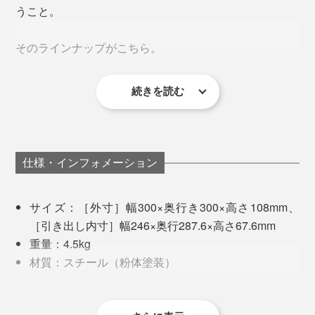
うこと。
「ピタリと守る箇所と、逃しの余白をどう設計に組み込
天板にPCモニターを置けば、ちょうどいい視線の高さ
ハッとするほど鮮やかで目を引く「イエロー」は、ツヤ
んでいくか」微調整を繰り返すのだとか。
そのラインナップがこちら。
が生まれるスタンドに。
のある仕上げです。
さすがは長年、キャビネットをつくり続けてきた経験則
引き出し内には、書類や文具、ケーブル類など、毎日手
国内のキャビネットでは、ほとんど見かけることのない
があるからこそのものづくり。
続きを読む
眼鏡
に取る散らかりやすいモノを。
蛍光「イエロー」の塗料は、じつは日本にはなく、海外
眼鏡拭き
からしか調達できない希少な色。
目薬
リップクリーム
仕様・インフォメーション
3色ボールペン
PCクリーナー
サイズ：［外寸］幅300×奥行き300×高さ108mm、
［引き出し内寸］幅246×奥行287.6×高さ67.6mm
出しっぱなしにすると部屋が散らかっているように感じ
重量：4.5kg
て気分が下がるので、とにかく見えないところにしまい
材質：スチール（粉体塗装）
たい。けど、あちらこちらにうっかり置き忘れ。
写真は「
ワイド
」
天板均等耐荷重：15kg
引出均等耐荷重：2kg
あれ、『KaKuKo』があれば、手の届く場所に定位置が
ノートパソコン派なら、デスク横にほしい分だけキャビ