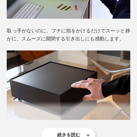
取っ手がないのに、フチに指をかけるだけでスーッと静
かに、スムーズに開閉する引き出しにも感動します。
引き出し1個だけの収納から、積み重ねることで、自分
がほしい収納量を決められる『KaKuKo』。
そもそも頻繁に使いたい小物類は、上に積み上げられな
いから、テーブルや棚上で横にモノが広がっていく。
ゴチャつく小物の中には、飾りたいモノだってある。
そんな身のまわりの「飾りたい」と「隠したい」の居場
所を一緒に。取っ手のないミニマムデザインが叶えまし
た。
続きを読む