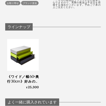
＊こちらの商品はブランドからの直送と
のを、ひとつのキャビネットで居場所をつくれるなん
なりますので、実際の配送は予定日を前
それを「工芸品」ではなく、すべて国内の自社工場で
お取り寄せ
ブランド直送
後する場合がございます。予めご了承の
上ご注文ください。
て。今までの、収納ケースを選ぶ時の思考にまったくな
「量産品」として狂いなく、丁寧に作り込む精度の高さ
鮮やかなカラーは、一見手を出しにくいかもしれません
Scene 2：キッチン
い発想でした。
には、驚かずにはいられません。
が、白壁も、黒壁も、木製棚やテーブルとも相性がよ
く、置くだけでモダン空間に。インテリアの主役にもな
コーヒーも抽出器具もお気に入りのカップも、まるご
ラインナップ
る存在感でMONOCOのイチ推しです。
と愛でたいのが、コーヒー好きあるある。
あなたなら、どの組み合わせで、何を飾りますか？
そんなキッチンでの見せ場と収納場所も『KaKuKo』は
つくってくれます。
《ワイド／幅60×奥
行30cm》好みの配
色で積み重ねも自在
25,300
¥
な「ミニマムキャビ
ネット」｜KaKuKo
『KaKuKo』は、いま注目のプロダクトデザイン事務
よく一緒に購入されています
所・TENT（テント）がデザインを手がけました。