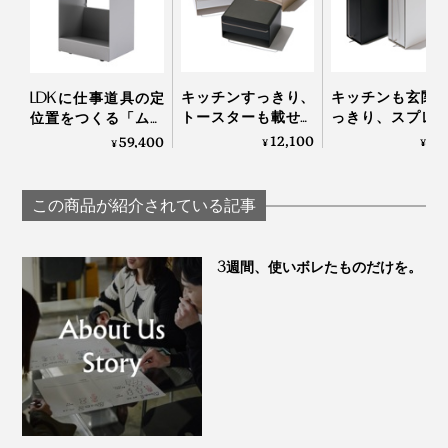
3ミリ立ち上げたフチは「上にものを置いてもいいよ」というガイドの役割も
天板のフチは、上に置いたモノ、重ねたキャビネットが
キッチンすっきり、
キッチンも玄関
滑り落ちないというささやかな配慮もあり、まさに機能
LDKに仕事道具の定
写真は「
ワイド
」
トースターも載せら
っきり、スプレ
位置をつくる「ムー
美。
れる「ブレッドドロ
や鍵を収納でき
ビング書斎」｜
12,100
9,
59,400
¥
¥
¥
カラフルに積み重ねれば、どこに何を収納したかは色で
ワー」｜UtaUブレッ
「縦型ドロワー
DUENDE
積み重ねても、フチのおかげでズレ落ちることはほとん
ドドロワー
UtaUスタンドド
記憶も。
ー
どありませんが、底部に貼る「滑り止めシール」も付属
この商品が紹介されている記事
しています。
引き出す方向も、部屋の間取りに合わせて変えられると
ころも『KaKuKo』のカワイイところです。
3週間、使いボレたものだけを。