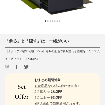
「飾る」と「隠す」は、一緒がいい
《スクエア／幅30×奥行30cm》好みの配色で積み重ねも自在な「ミニマム
キャビネット」｜KaKuKo
おまとめ割引対象
Set
対象商品
なら組み合わせ自由！
2点購入 ➔
3%OFF
Offer
4点以上 ➔
6%OFF
※購入画面で自動適用されます。