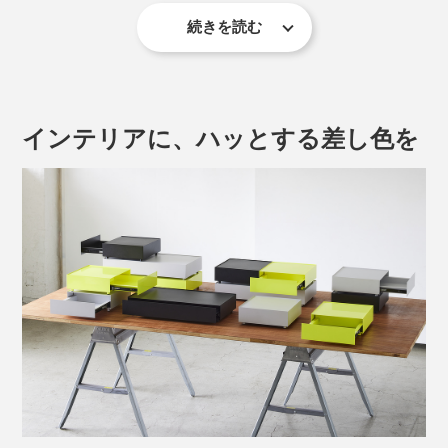
続きを読む
このスムーズな心地よさは、オフィス収納家具の老舗メ
ーカー・ダイシン工業による、昭和31年の創業から培っ
てきた独自のサスペンションレール機構と緻密な設計か
ら。
インテリアに、ハッとする差し色を
本品は、幅30×奥行30cmの「スクエア」型。コンパクト
ながら、メガネや文具が入れられる絶妙な高さを設け、
狭いスペースにも積み重ねて置けます。