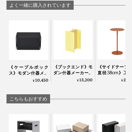
『KaKuKo』は、いま注目のプロダクトデザイン事務
よく一緒に購入されています
所・TENT（テント）がデザインを手がけました。
数々のメーカーとともにものづくりをしてきた彼らが、
提案したアイデアを試作初回の段階から「恐るべき精度
写真は「
ワイド
」
でカタチにしてきた」と驚いたというのだから、そのス
トースターや電気ケトル、ブレンダー、鍋もドンと置け
ゴさがうかがえます。
ちゃう頼もしさ。
《ブックエンド》モ
《サイドテーブ
《ケーブルボック
引き出しの中にはお茶菓子やスティックシュガー、コー
ダン什器メーカーが
直径38cm》工
ス》モダン什器メー
ヒーフレッシュなどの食品を。仕切りケースを入れて、
作った、飾れる「ブ
らずで組立て・
カーが作ったスチー
13,200
23,
10,450
¥
¥
¥
箸やスプーン、フォークなどのカトラリー入れにしても
ックエンド」｜KIT
体・収納も。モ
ル製ケーブルボック
キット
什器メーカーが
◎。
ス｜KIT キット
たスチールテー
こちらもおすすめ
｜KIT キット