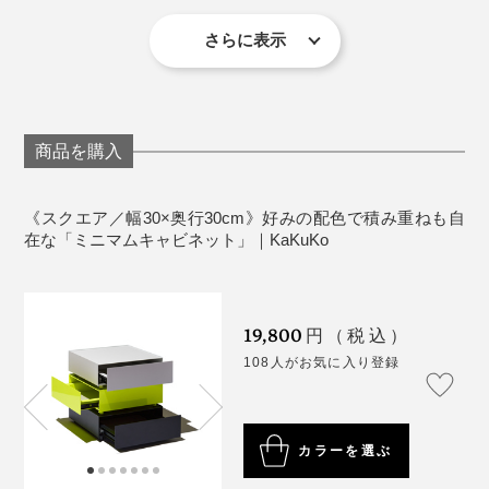
引出均等耐荷重：2kg
あれ、『KaKuKo』があれば、手の届く場所に定位置が
ノートパソコン派なら、デスク横にほしい分だけキャビ
さらに表示
つくれるじゃない！
ネットの積み上げも。A4サイズの書類は、本サイズの
『KaKuKo』は天板のフチを3mm、コの字囲みで立ち上
中には収納できませんが、天板の上にピタリ。
げてあり、引き出しのフチがピタリと重なるよう仕上げ
デザイナーたっての希望で、探しまわって、海外に何度
られているところも美しい。
コンパクトサイズだから、限られたテーブルのスペース
も問い合わせをして数ヶ月。ようやく船便で手に入れた
商品を購入
にも気軽に置けちゃいます。
という、手間もコストもかかった塗料なのです。
この板を付け合わせる仕上げは、ズレが生まれるからこ
そ難しく、約70年で培ったノウハウがなければ実現しな
《スクエア／幅30×奥行30cm》好みの配色で積み重ねも自
かった美しさでもあります。
在な「ミニマムキャビネット」｜KaKuKo
19,800
円（税込）
108人がお気に入り登録
しかも、天板にお香やリフレッシャーミスト、植物を飾
れば、気分のアガるゾーンまでつくれちゃう。
カラーを選ぶ