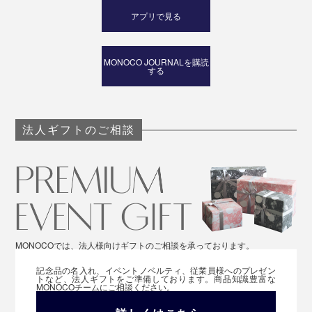
マスクや鍵、イヤホン、腕時計、定期入れやエコバッ
アプリで見る
グ……。出かける前に忘れたくない細々とした小物類っ
て、出しっぱなしにしておくと生活感が溢れちゃう。
MONOCO JOURNALを購読
する
『KaKuKo』にしまえば、来客時に慌てなくてもOK。
法人ギフトのご相談
MONOCOでは、法人様向けギフトのご相談を承っております。
天板に季節の花を飾ったり、アロマディフューザーを置
記念品の名入れ、イベントノベルティ、従業員様へのプレゼン
トなど、法人ギフトをご準備しております。商品知識豊富な
いたり、キートレイを置いたり、思いのままディスプレ
MONOCOチームにご相談ください。
イしてください。