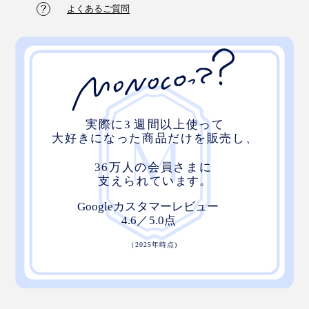
よくあるご質問
本・植物・『KaKuKo』があれば、空間がキマる
デッドスペースになりがちなテレビ台の下や、ディスプ
レイ棚の一角に置いても◎。何もない棚って、ディスプ
レイするのが難しいけれど、『KaKuKo』があれば空間
をつくりやすい。
天板に石や植物を飾り、引き出しの中には園芸道具をし
まう。積み重ねて床置きでも、グリーンを愛でるステー