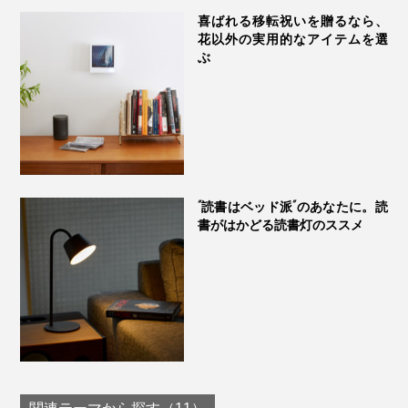
喜ばれる移転祝いを贈るなら、
下段は「
ワイド
」
花以外の実用的なアイテムを選
引き出しの底に入っている紙製シートは、そのまま汚れ
ぶ
防止シートとしてもお使いいただけます。
Scene 3：リビング・寝室
リビングや寝室の一角に、身支度をととのえる小物を
置いておけるアクセサリーケースって、可愛らしすぎる
デザインが多い印象。
“読書はベッド派”のあなたに。読
書がはかどる読書灯のススメ
もっとミニマムに、スタイリッシュに、飾るように身の
まわりの小物類をまとめたい人にオススメです。