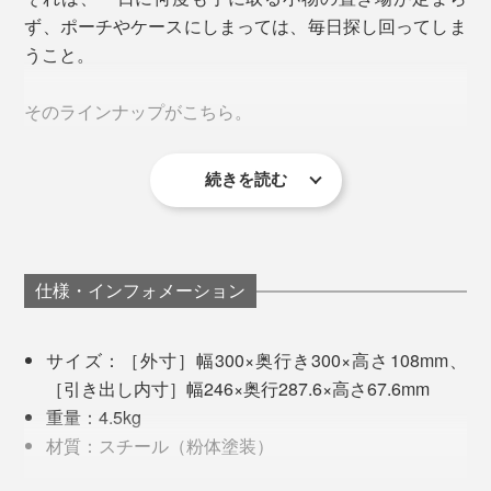
つきが出ないよう緻密な寸法設計が要に。
ず、ポーチやケースにしまっては、毎日探し回ってしま
うこと。
「ピタリと守る箇所と、逃しの余白をどう設計に組み込
天板にPCモニターを置けば、ちょうどいい視線の高さ
ハッとするほど鮮やかで目を引く「イエロー」は、ツヤ
んでいくか」微調整を繰り返すのだとか。
そのラインナップがこちら。
が生まれるスタンドに。
のある仕上げです。
さすがは長年、キャビネットをつくり続けてきた経験則
引き出し内には、書類や文具、ケーブル類など、毎日手
国内のキャビネットでは、ほとんど見かけることのない
があるからこそのものづくり。
続きを読む
眼鏡
に取る散らかりやすいモノを。
蛍光「イエロー」の塗料は、じつは日本にはなく、海外
眼鏡拭き
からしか調達できない希少な色。
目薬
リップクリーム
仕様・インフォメーション
3色ボールペン
PCクリーナー
サイズ：［外寸］幅300×奥行き300×高さ108mm、
［引き出し内寸］幅246×奥行287.6×高さ67.6mm
出しっぱなしにすると部屋が散らかっているように感じ
重量：4.5kg
て気分が下がるので、とにかく見えないところにしまい
材質：スチール（粉体塗装）
たい。けど、あちらこちらにうっかり置き忘れ。
写真は「
ワイド
」
天板均等耐荷重：15kg