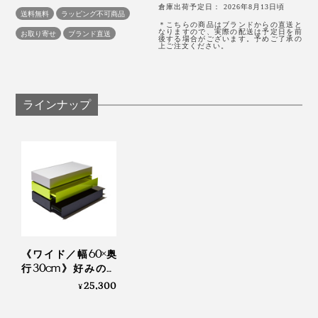
倉庫出荷予定日： 2026年8月13日頃
自分の中で、見てアガるもの、アガらないけど必要なも
送料無料
ラッピング不可商品
パウダー状の色粉を溶かし、吹き付けながら塗布する粉体塗料仕上げ
＊こちらの商品はブランドからの直送と
のを、ひとつのキャビネットで居場所をつくれるなん
なりますので、実際の配送は予定日を前
それを「工芸品」ではなく、すべて国内の自社工場で
お取り寄せ
ブランド直送
後する場合がございます。予めご了承の
上ご注文ください。
て。今までの、収納ケースを選ぶ時の思考にまったくな
「量産品」として狂いなく、丁寧に作り込む精度の高さ
鮮やかなカラーは、一見手を出しにくいかもしれません
Scene 2：キッチン
い発想でした。
には、驚かずにはいられません。
が、白壁も、黒壁も、木製棚やテーブルとも相性がよ
く、置くだけでモダン空間に。インテリアの主役にもな
コーヒーも抽出器具もお気に入りのカップも、まるご
ラインナップ
る存在感でMONOCOのイチ推しです。
と愛でたいのが、コーヒー好きあるある。
あなたなら、どの組み合わせで、何を飾りますか？
そんなキッチンでの見せ場と収納場所も『KaKuKo』は
つくってくれます。
《ワイド／幅60×奥
行30cm》好みの配
色で積み重ねも自在
25,300
¥
な「ミニマムキャビ
ネット」｜KaKuKo