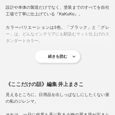
約70年前、業務用の「ファイリングキャビネット」づく
Scene 1：ワークスペース
設計や本体の製造だけでなく、塗装までのすべてを自社
りからはじまったダイシン工業。
工場で丁寧に仕上げている『KaKuKo』。
自宅にワークスペースがあると、決まって直面するの
オフィスの事務室や、学校の職員室などで、紙製ファイ
が収納問題。家のインテリアと仕事道具・書類・小物の
カラーバリエーションは3色。「ブラック」と「グレ
ルを収納するファイリングキャビネットのある景色は、
収納との折り合いをどうつけるか……。
ー」は、どんなインテリアにも馴染むマット仕上げのス
見覚えのある方も多いのではないでしょうか。
タンダートカラー。
『KaKuKo』があれば、スタイリッシュに解決。
続きを読む
《ここだけの話》編集 井上まさこ
写真左が、創業当初につくった「ファイリングキャビネット」
見えるところに、日用品を出しっぱなしにしたくない派
の私のジレンマ。
レールの性能の良さはもちろんのこと、「0.1ミリの違
いで、レールの動きのなめらかさが変わる」から、ガタ
それは、一日に何度も手に取る小物の置き場が定まら