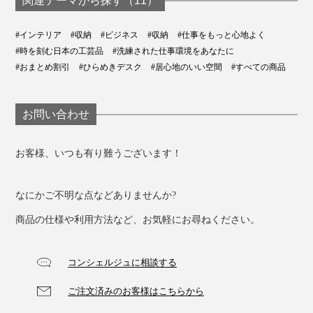
関連テーマから探す（11）
#インテリア
#収納
#ビジネス
#収納
#仕事をもっと心地よく
#時を刻む日本の工芸品
#洗練された仕事環境をあなたに
#おまとめ割引
#ひらめきデスク
#居心地のいい空間
#すべての商品
お問い合わせ
天板にミラーや香水、気に入ったデザインの化粧ボトル
を置いて。引き出しの中には、ハンカチやアクセサリ
お客様、いつも有り難うございます！
ー、眼鏡、サプリメント、日焼け止め、虫除けスプレー
など、よく使う細々としたものを入れて。
なにかご不明な点などありませんか?
重量感のあるスチール製だから、お気に入りの本やCD
商品の仕様や利用方法など、お気軽にお尋ねください。
を横に立てかければブックスタンド代わりにもなってく
れるところがGOODポイント。
コンシェルジュに相談する
ご注文済みのお客様はこちらから