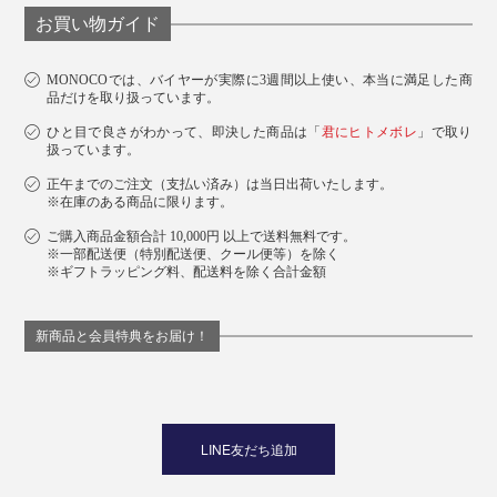
ジになりますよ。
お買い物ガイド
MONOCOでは、バイヤーが実際に3週間以上使い、本当に満足した商
品だけを取り扱っています。
ひと目で良さがわかって、即決した商品は「
君にヒトメボレ
」で取り
扱っています。
正午までのご注文（支払い済み）は当日出荷いたします。
※在庫のある商品に限ります。
ご購入商品金額合計 10,000円 以上で送料無料です。
※一部配送便（特別配送便、クール便等）を除く
※ギフトラッピング料、配送料を除く合計金額
新商品と会員特典をお届け！
下段は「
ワイド
」
LINE友だち追加
Scene 4：玄関