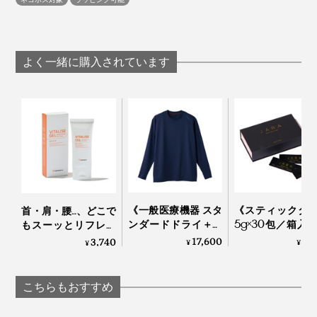
よく一緒に購入されています
「すっぽん」は、古来より滋養に珍重されてきた高級食
材。
身体中の細胞組織のコラーゲン生成に関わる、20種の必
《一般医療機器 スタ
《スティックタ
首・肩・腰…、どこで
須アミノ酸と非必須アミノ酸を含有。体の調子を整える
ンダードドライ＋／
5g×30包／箱入
もスーッとリフレッ
長袖トップス》サラ
非加熱・無濾過
シュする「バイタラ
17,600
8,
3,740
ビタミン・ミネラルもたっぷり含まれ、肌だけでなく、
¥
¥
¥
サラの肌触り、疲
界最古の採蜜の
イズゲル」｜VENEX
体中の細胞の若々しさを保つサポートをしてくれます。
れ・コリを改善する
ジョージアから
「リカバリーウエ
た、希少ハチミ
こちらもおすすめ
ア」｜VENEX
JARA Honey
本原料は、養殖管理から製品化まで一貫して自社で行
う、金沢「すっぽん堂」のもの。生きたすっぽんだけを