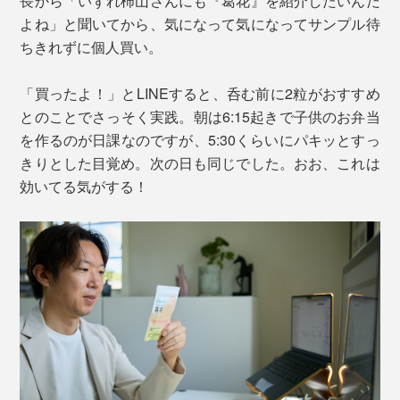
長から「いずれ柿山さんにも『葛花』を紹介したいんだ
本原料は、徳川家御用達だった長寿薬「烏犀圓」を製造
よね」と聞いてから、気になって気になってサンプル待
する「ウサイエン製薬」が、現代の科学技術で再現した
ちきれずに個人買い。
もの。農薬を使用することなく育った自生の葛の花から
遠心分離で抽出された安心の原料です。
「買ったよ！」とLINEすると、呑む前に2粒がおすすめ
とのことでさっそく実践。朝は6:15起きで子供のお弁当
葛の品種によって含まれるイソフラボンの種類などが異
を作るのが日課なのですが、5:30くらいにパキッとすっ
なりますが、本原料は特に肝機能を助ける「カッカライ
きりとした目覚め。次の日も同じでした。おお、これは
ド」というイソフラボンが中心になっている高品質なも
効いてる気がする！
の。
本品には、この「葛花抽出エキス」が、配合推奨量の上
限である80mg/１粒、配合されています。
＜還元型ウコン抽出物＞