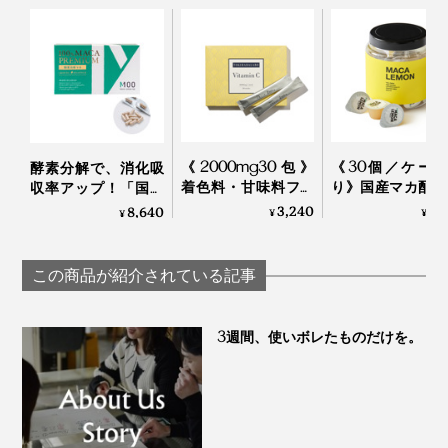
使用し（死んだものは利用していません！）、できるだ
け低温で加工して粉末にしているため、栄養がギュッと
詰まっています。
※JFSMの食品安全認証取得
本品には、すっぽん粉末を106mg/１粒配合していま
《2000mg30包》
《30個／ケー
酵素分解で、消化吸
す。
着色料・甘味料フリ
り》国産マカ配合
収率アップ！「国産
ー、高純度VitaminC
はハイボール、
マカのサプリメン
3,240
6,
8,640
¥
¥
¥
サプリメント｜
白湯に混ぜるだ
ト」｜100％ MACA
TOKIHADALABO
「活力シロップ
PREMIUM 60カプセ
＜パントテン酸Ca＞
マカレモン
ル（30日分）
この商品が紹介されている記事
「パントテン酸Ca」とは、ビタミンBの一種であるパン
トテン酸にカルシウム塩が付加した成分。体内で代謝に
関わる補酵素として働き、アルコールを多く摂ると消耗
3週間、使いボレたものだけを。
されやすくなると言われています。
以上4種類のみをカプセルに閉じ込めたのが『葛花』。
保存料や着色料、錠剤として固めるための材料も一切入