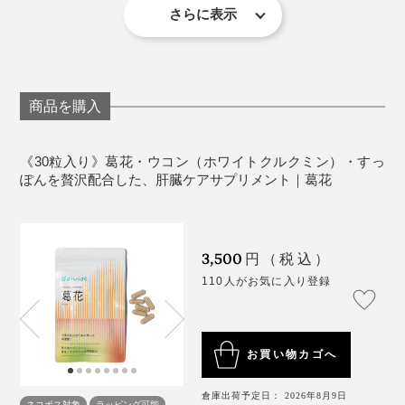
さらに表示
ます。
一般的なサプリメントや健康食品には、「クルクミノイ
ド」がそのまま配合されることがほとんどですが、「ホ
ワイトクルクミン」のパワーは１段も２段も上。肝臓を
商品を購入
はじめとして様々な細胞を酸化ダメージから守る、マッ
チョなガードマンとして働きます。
《30粒入り》葛花・ウコン（ホワイトクルクミン）・すっ
ぽんを贅沢配合した、肝臓ケアサプリメント｜葛花
本品には、この「ホワイトクルクミン（還元型ウコン抽
出物）」が、配合推奨量の上限である80mg/１粒、配合
されています。
3,500
円（税込）
110人がお気に入り登録
＜すっぽん粉末＞
お買い物カゴへ
倉庫出荷予定日： 2026年8月9日
ネコポス対象
ラッピング可能