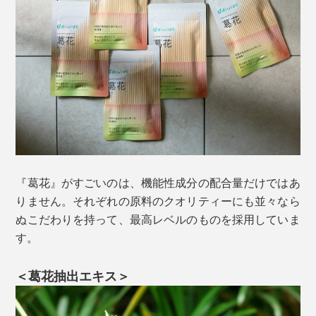
「ちょっと呑みすぎたなと思っても、寝る前にこれをの
むと朝スッキリ起きられるんですよ。
私自身、『葛花』を飲み始める前は今より22kg太ってま
して。肝臓にも脂肪がたっぷりついて、肝機能が弱って
いたんです。
『葛花』がすごいのは、機能性成分の配合量だけではあ
今では、連日呑んでも元気に過ごせて、お酒もおいし
りません。それぞれの原料のクオリティーにも並々なら
い。もう何年も二日酔いとは無縁です。
ぬこだわりを持って、最高レベルのものを採用していま
す。
お酒を呑む前にこれを飲んだ人からは、『ぜんぜん、酔
えないよ！』と、おこられることも多いんですよ（笑）
＜葛花抽出エキス＞
酔いたい人は、呑んだ後の方がいいかも。もちろん、お
酒の呑み過ぎはおすすめしませんが（笑）」