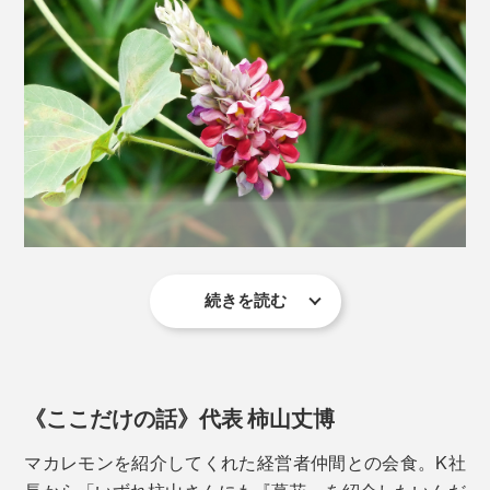
続きを読む
葛（くず）の花とは、「酒毒を解す」生薬として、かの
水戸黄門こと徳川光圀公が愛飲していたことでも知られ
る伝統素材。
《ここだけの話》代表 柿山丈博
根っこの部分「葛根」は医薬品認定され、「葛根湯」に
代表される多くの漢方薬に配合されています。
マカレモンを紹介してくれた経営者仲間との会食。K社