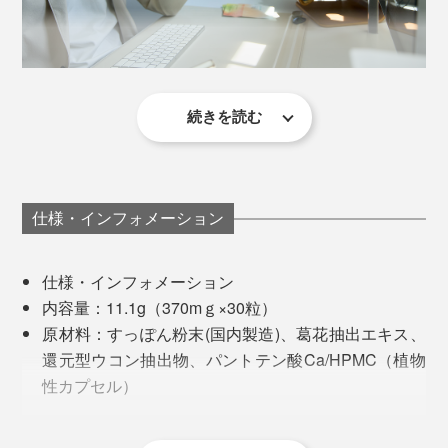
続きを読む
葛の花やウコンはもちろんですが、どうやら「すっぽ
ん」の力も大きい気がします。肝臓だけではなく、カラ
ダ全体が整うというか。さすがお酒好きの墨屋社長が自
分のために作られた代物。休肝日がほぼない自分のライ
仕様・インフォメーション
フスタイルにもピッタリ。すでに４袋飲み切って、５袋
「ウコン」というと、二日酔い防止ドリンクに入ってい
目に突入しています。
る黄色い成分を思い起こしますが、ウコンそのものを過
仕様・インフォメーション
剰に摂取すると逆に肝臓を傷めてしまうことも。
内容量：11.1g（370mｇ×30粒）
飲むタイミングをいろいろ試してみて、「呑む前に1
原材料：すっぽん粉末(国内製造)、葛花抽出エキス、
粒、朝起きたら1粒」が個人的には自分に合っている感
本品には、「ウコン」から抽出したポリフェノールの１
還元型ウコン抽出物、パントテン酸Ca/HPMC（植物
じがしました。寝ている間に肝機能アップさせて睡眠の
種である「ホワイトクルクミン」のみを配合。
性カプセル）
質を高め、朝から活動的に過ごす、この循環ができてき
飲み方：1日１カプセル（最大2カプセルまで）を、
ました。「ちょっと疲れているけど呑みたいな・呑まな
これは、ウコンの有効成分である「クルクミノイド」
水などで毎日飲んでください。
いといけないという日は2粒」という感じで切り替えて
を、腸内で吸収される直前の最終型にしたもの。