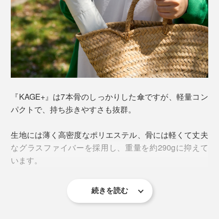
表面に撥水コーティング加工がされており、撥水度試験
5級（最高等級）。びしょ濡れ状態でも、軽く振るだけ
で水滴がスルスル落ちて、自然乾燥の時間も短くなりま
す。
耐水圧は11,000mmH2O、耐風速は11m/s。豪雨や注意
報が出るレベルの強風にも耐えられる丈夫さです。
『KAGE+』は7本骨のしっかりした傘ですが、軽量コン
パクトで、持ち歩きやすさも抜群。
JIS規格の遮熱試験JIS L 1951の試験結果
実際には、地面からの照り返しや太陽の角度によって差
生地には薄く高密度なポリエステル、骨には軽くて丈夫
異もありますが、さすとささないのとでは大違い。真夏
なグラスファイバーを採用し、重量を約290gに抑えて
の炎天下ならなおのこと、傘を開いた瞬間、ひんやり感
います。
を実感できます。
続きを読む
長さの違う骨が、閉じた時にちゃんと収まる構造も秀
逸。長い骨の関節を1つ増やす独自設計の「MAフレーム
耐水圧とは、生地の上に1cm四方の水を積み上げて、どれだけ水がしみ込まずに