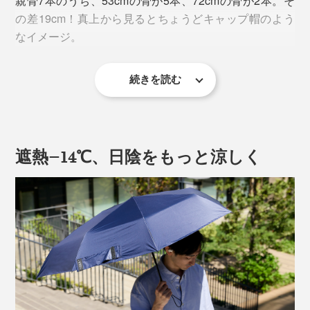
親骨7本のうち、53cmの骨が5本、72cmの骨が2本。そ
の差19cm！真上から見るとちょうどキャップ帽のよう
なイメージ。
続きを読む
遮熱−14℃、日陰をもっと涼しく