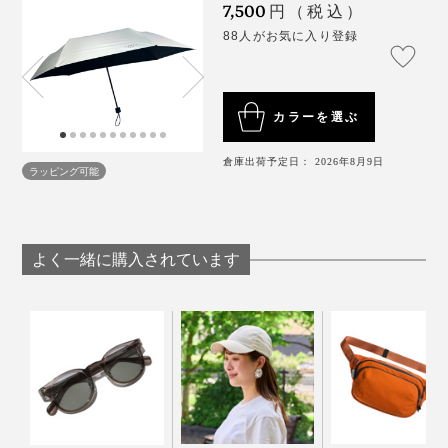
7,500
円（税込）
88人がお気に入り登録
カラーを選ぶ
倉庫出荷予定日： 2026年8月9日
ラッピング可能
カラビナは、バッグに引っ掛けたり、カバーを見失わな
いようストラップに取り付けたりするのに重宝します。
よく一緒に購入されています