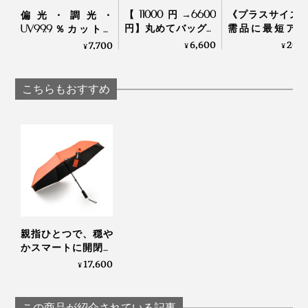
【11000円→6600
《プラスサイズ
偏光・調光・
円】丸めてバッグイ
需品に最短アク
UV99.9％カットの
ンOKのデザイナー
ス、誰でも整理
「おしゃれグラス」
6,600
20,
7,700
¥
¥
¥
ズ・キャップ帽｜La
になれる「スリ
｜東海光学
Maison de Lyllis
バッグ」｜Orbitke
こちらもおすすめ
傘と同素材を二重仕立てにしているので、濡れたままバ
ッグに入れてもほぼOK。
ただし、縫い目から水がしみ出ることがあるので、絶対
濡らしたくないPCなどと一緒に入れるのは避けてくだ
さい。
カラーは「ホワイト」「ネイビー」の2色展開。「ホワ
親指ひとつで、穏や
かスマートに開閉す
イト」の方が遮熱機能が約5℃高く、より涼しさを求め
る「電動フルオート
17,600
¥
るなら「ホワイト」、汚れにくさを優先するなら「ネイ
傘」｜CAN
ビー」がおすすめです。
この商品が紹介されている記事