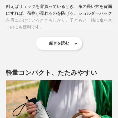
例えばリュックを背負っているとき、傘の長い方を背面
人工太陽照明灯による30分間の照射実験では、人の頭頂
にすれば、荷物が濡れるのを防げる。ショルダーバッグ
部に見立てた熱線受光体の温度が、傘なしで約50℃だ
を肩にかけているときもしかり。子どもと一緒に傘をさ
ったのに対し、本品を使用すると、ホワイトで約
すのにも便利です。
31℃、ネイビーで36℃！約14〜19℃の差が出る結果
傘内側の長い方にロゴがあるので、どちらを太陽方向に
に。
すればいいかは一目瞭然。画期的なアイディアに脱帽で
す！
続きを読む
軽量コンパクト、たたみやすい
形状だけでなく、傘生地の機能性もバッチリ。