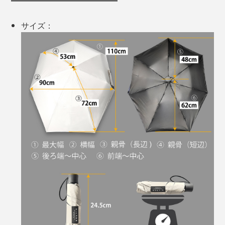
点がデメリットになりますが、『KAGE+』は３層構造
でも薄くしなやか。折りたたんだ時のサイズは幅5.5×長
サイズ：
さ24.5cm。小さくまとまるので、バッグの中でもかさ
ばりません。
雨の日のリュックが濡れる問題も解決。PC持参の通勤
はリュックが定番で、雨の日はタオル必携でしたが、そ
の手間も減らせます。
そして、何気に便利なのが「ベルト留め」。傘をさした