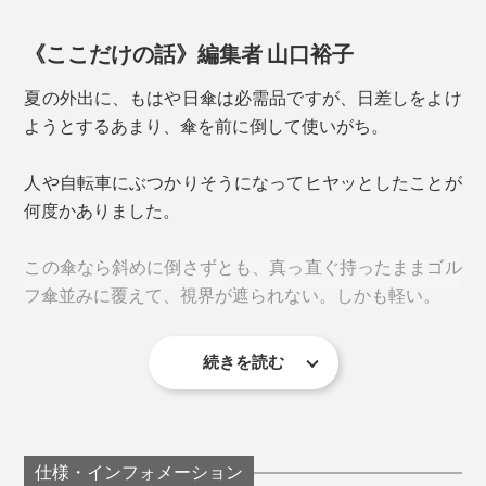
耐えられるかを数値化したもの。一般的な傘の耐水圧は250mm程度
構造」は、実用新案権を取得しています。
《ここだけの話》編集者 山口裕子
夏の外出に、もはや日傘は必需品ですが、日差しをよけ
ようとするあまり、傘を前に倒して使いがち。
人や自転車にぶつかりそうになってヒヤッとしたことが
何度かありました。
この傘なら斜めに倒さずとも、真っ直ぐ持ったままゴル
フ傘並みに覆えて、視界が遮られない。しかも軽い。
続きを読む
一般的に、コーティング生地はごわついてたたみにくい
仕様・インフォメーション