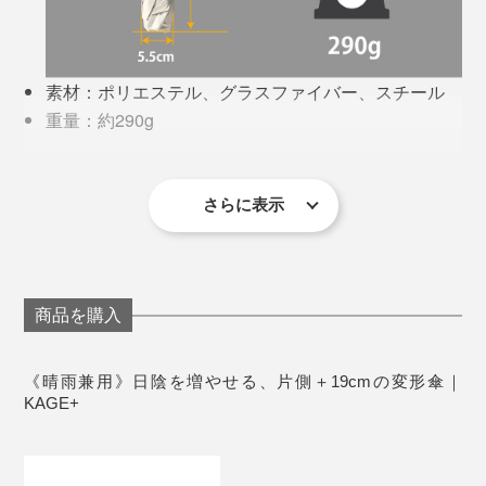
時にベルトが垂れ下がらないよう、面テープで留めてお
けるのも気が利いています。
素材：ポリエステル、グラスファイバー、スチール
重量：約290g
傘カバーにもひと工夫。
機能：遮熱機能-14℃、遮光率100％、UVカット率
100％、撥水度試験５級、耐水圧11,000mm
キレイに折りたたむ余裕がなくても、ざっとまとめるだ
生産国：中国（企画は日本）
さらに表示
けでスムーズに入れられるよう、カバーは大きく開い
保証：1年間
て、面テープでギュッと留める方式。
商品を購入
《晴雨兼用》日陰を増やせる、片側＋19cmの変形傘｜
KAGE+
この手があったか！と目からウロコ。まさに、かゆいと
ころに手が届く傘です！