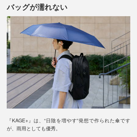
いたかも……。なるほど！『KAGE+』なら真っ直ぐ持
日陰をもっと涼しくする機能付き。3層構造の傘生地
バッグが濡れない
ったままでOK。傾けないから視界が狭くなることもな
は、遮熱機能-14〜19℃、遮光率100％
、UVカット率
(※1)
い。
100％
！
(※2)
※1 JIS規格の遮光性試験（JIS L 1055)を実施
※2 JIS規格の紫外線遮蔽性試験（JIS L 1925)を実施
つまりは、光・紫外線・熱からボディを守る「快適空
間」を持ち歩けるということ。
『KAGE+』は、“日陰を増やす”発想で作られた傘です
が、雨用としても優秀。