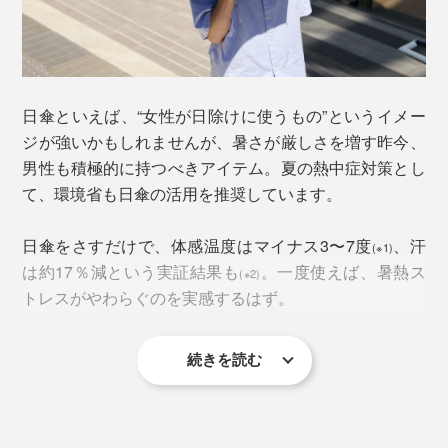
日傘といえば、“女性が日除けに使うもの”というイメー
ジが強いかもしれませんが、暑さが厳しさを増す昨今、
男性も積極的に持つべきアイテム。夏の熱中症対策とし
て、環境省も日傘の活用を推奨しています。
この長くなった部分がキャップのつばのような役割を果
たして、日陰が増え、腕や手首などの部分日焼けを防ぐ
日傘をさすだけで、体感温度はマイナス3〜7度
、汗
ことができます。
(※1)
は約17％減という実証結果も
。一度使えば、暑熱ス
(※2)
トレスがやわらぐのを実感するはず。
一般的な日傘の親骨は50〜55cm。日陰は増やしたいけ
ど、傘を全体に大きくすると重くなる。「そもそも太陽
は真上にはないので、太陽の方向だけ長ければいいよ
続きを読む
※1 環境省「
まちなかを涼しくしよう
」
ね」というのが発想の原点だそう。
※2 環境省「
日傘の活用推進について〜夏の熱ストレスに気をつけて！〜
」
そういえば、今まで無意識に太陽の方向に日傘を傾けて
さらに、『KAGE+』なら日陰を増やせるだけでなく、