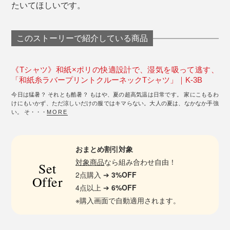
たいてほしいです。
このストーリーで紹介している商品
《Tシャツ》和紙×ポリの快適設計で、湿気を吸って逃す、
「和紙糸ラバープリントクルーネックTシャツ」｜K-3B
今日は猛暑？ それとも酷暑？ もはや、夏の超高気温は日常です。 家にこもるわ
けにもいかず、ただ涼しいだけの服ではキマらない。大人の夏は、なかなか手強
い。 そ・・・
MORE
おまとめ割引対象
対象商品
なら組み合わせ自由！
Set
2点購入 ➔
3%OFF
Offer
4点以上 ➔
6%OFF
※購入画面で自動適用されます。