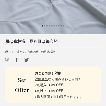
肌は森林浴、見た目は都会的
吸って、逃がす。和紙×ポリの快適設計
おまとめ割引対象
Set
対象商品
なら組み合わせ自由！
2点購入 ➔
3%OFF
Offer
4点以上 ➔
6%OFF
※購入画面で自動適用されます。