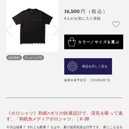
16,500
円（税込）
6人がお気に入り登録
カラー／サイズを選ぶ
送料無料
ラッピング可
商品を詳しく見る
倉庫出荷予定日： 2026年8月7日
《ポロシャツ》和紙×ポリの快適設計で、湿気を吸って逃
す、「和紙糸メディアポロシャツ」｜K-3B
今日は猛暑？ それとも酷暑？ もはや、夏の超高気温は日常です。 家にこもるわ