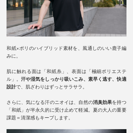
和紙×ポリのハイブリッド素材を、風通しのいい鹿子編
みに。
肌に触れる面は「和紙糸」、表面は「極細ポリエステ
ル」。
汗や湿気をしっかり吸いこみ、素早く逃す、快適
設計
で、肌ざわりはずっとサラサラ。
さらに、気になる汗のニオイは、自然の
消臭効果
を持つ
「和紙」が半永久的に受け止めて軽減。夏の大人の重要
課題＝清潔感もキープします。