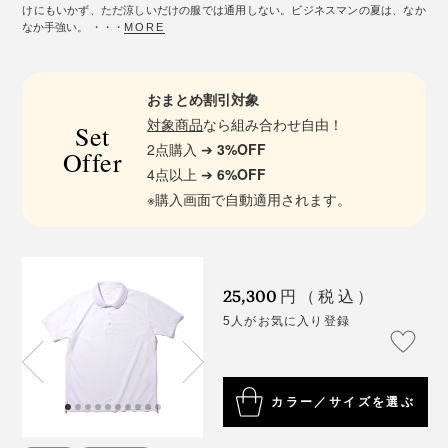
けにもいかず、ただ涼しいだけの服では通用しない。ビジネスマンの夏は、なか
なか手強い。 ・・・
MORE
おまとめ割引対象
対象商品
なら組み合わせ自由！
Set
2点購入 ➔
3%OFF
Offer
4点以上 ➔
6%OFF
※購入画面で自動適用されます。
25,300
円（税込）
5人がお気に入り登録
カラー／サイズを選ぶ