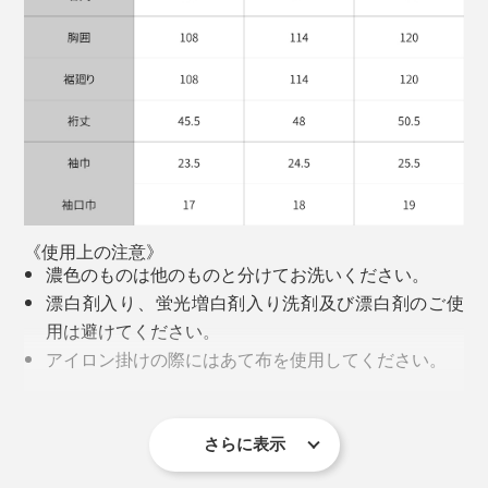
い。首まわりはヨレにくく、洗濯後もシルエットが崩れ
にくいので、気兼ねなく着回せます。
気合いを入れなくても、着るだけでなぜかシャキッと見
える_________“考えなくていいのにサマになる”一枚と
して、つい手に取ってしまいます。
カラーは、ブラックとホワイトの２色。サイズは、
《使用上の注意》
濃色のものは他のものと分けてお洗いください。
「S/M」、「M/L」、「3L」の3サイズ展開。
漂白剤入り、蛍光増白剤入り洗剤及び漂白剤のご使
用は避けてください。
177cmの男性モデルが「S/M」と「M/L」を試着したと
アイロン掛けの際にはあて布を使用してください。
ころ、「S/M」だとフィット感が出てジャケットインに
プリント部分のアイロンは避けてください。
向いている見た目に。「M/L」はゆったり感が出て、１
形を整えてから干して下さい。
枚着としてはLが調度良さそうでした。
さらに表示