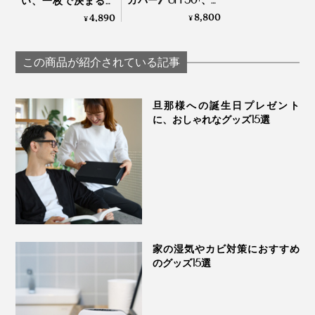
い、一枚で決まるシ
い目なしで動きやす
ルエット。大人がた
8,800
4,890
¥
¥
い「サラリ T」｜
どり着いた「白Tシ
Salari
ャツ」｜TARROW
TOKYO
この商品が紹介されている記事
旦那様への誕生日プレゼント
に、おしゃれなグッズ15選
家の湿気やカビ対策におすすめ
のグッズ15選