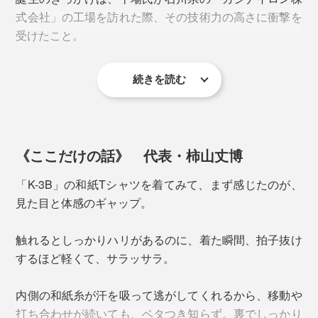
裏は、ドライな和紙糸。
式会社」の工場を訪れた際、その技術力の高さに衝撃を
受けたこと。
肌は森林浴のサラリ感、見た目は都会的。着心地とルッ
ふわっと空気を含んだ和紙の性質を活かしつつ、ポリエ
クス、そのどちらも妥協しない設計です。
ステルで中と外から優しくカバーし、繊細に撚りをかけ
続きを読む
る。
このバランスこそ、『K-3B』の和紙糸が強くしなやかな
理由。
《ここだけの話》 代表・柿山丈博
「K-3B」の和紙Tシャツを着てみて、まず感じたのが、
和紙×ポリエステルの調湿機能によって、肌の水分を奪
見た目と体感のギャップ。
いすぎたり、
汗冷えを招くことなく、ベタつきを抑える
_________“呼吸するような心地よさ”を体感してくださ
触れるとしっかりハリがあるのに、着た瞬間、拍子抜け
い。
するほど軽くて、サラッサラ。
内側の和紙糸が汗を吸って逃がしてくれるから、移動や
首元はしっかりとしたリブで、ヨレにくく。胸元にはフ
打ち合わせが続いても、ベタつき知らず。裏でしっかり