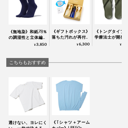
《ギフトボックス》
《トングタイプ
《無地染》和紙78％
落ちた汚れが再付着
学療法士が開発
の調湿性と立体編み
しない、綿もカシミ
界600万人の足
のフィット感で、長
6,300
5,
3,850
¥
¥
¥
ヤも洗える「洗濯洗
える「アーチサ
時間でもサラッと快
剤」｜Fukii
トサンダル」
適な「足袋型ソック
Archies
ス」｜WASI WASI
こちらもおすすめ
商品は、ジッパー付きの袋に密閉された状態でお届けし
ます。
《Tシャツ＋アーム
透けない、ヨレにく
カバー》UPF50+、縫