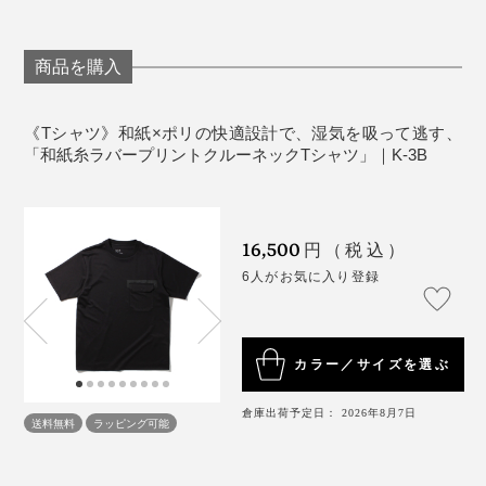
ファッションディレクターで、『K-3B』クリエイティブディレクターの干場義雅
氏
商品を購入
「現代スーツに“超”のつく合理性を」というコンセプト
のもと、機能性と高級感を両立。
《Tシャツ》和紙×ポリの快適設計で、湿気を吸って逃す、
「和紙糸ラバープリントクルーネックTシャツ」｜K-3B
洗える、すぐ乾く、シワになりにくい。
それでいて、きちんと見える。
16,500
円（税込）
“効率よく、好印象をつくる”ための服づくりの哲学は、
6人がお気に入り登録
この「和紙糸ラバープリントクルーネックTシャツ」に
も貫かれています。
デザインはユニセックスなので、女性にも。身長160cm
カラー／サイズを選ぶ
の女性モデルは、「S/M」でゆったり着られるサイズ感
です。
倉庫出荷予定日： 2026年8月7日
送料無料
ラッピング可能