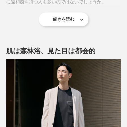
に違和感を持つ人も多いのではないでしょうか。
続きを読む
冷房の効いたオフィスの入った途端「あれ、ちょっと寒
い？」。夏なのに、気づけば肌がカサカサ。洗ってもニ
オイが気になる。
肌は森林浴、見た目は都会的
『K−３B』の和紙ポロシャツなら、上質な麻を思わせる
サラッとした肌ざわり。自然なひんやり感で、気持ちい
い！