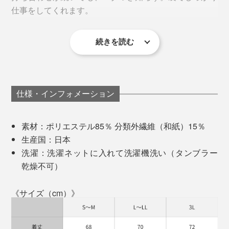
ラップ付きポケットと同色のラバープリントを配し、控
仕事をしてくれます。
えめながらもほどよいアクセントに。
続きを読む
シルエットは、ややゆとりのあるオーバーサイズ。体の
ラインを拾いすぎず、大人が一枚で着てもサマになるバ
ランス。
仕様・インフォメーション
洗濯を重ねてもヨレにくく、清潔感をキープ。セットア
ップのインナーとしても頼れる存在です。
素材：ポリエステル85％ 分類外繊維（和紙）15％
「
世界のビッグメゾンがこぞって使うテキスタイルが、
生産国：日本
ただのシンプルTシャツは難しいと感じる大人にこそ着
実はカジナイロン製
であることを、日本人が知らないな
洗濯：洗濯ネットに入れて洗濯機洗い（タンブラー
てほしい一枚。さっと着るだけでサマになって、着こな
んてもったいない。
乾燥不可）
しに自信をくれるTシャツです。
海外ブランド経由ではなく日本ブランドとして、世界へ
《サイズ（cm）》
直接発信し、北陸を盛り上げることが使命です」
白でも透けにくく、1枚で外に出られる安心感も大き
そんな想いから生まれました。