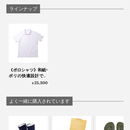
ラインナップ
《ポロシャツ》和紙×
ポリの快適設計で、
湿気を吸って逃す、
25,300
¥
「和紙糸メディアポ
ロシャツ」｜K-3B
よく一緒に購入されています
商品は、ジッパー付きの袋に密閉された状態でお届けし
ます。