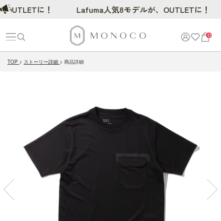
UTLETに！
Lafuma人気8モデルが、OUTLETに！
0
TOP
ストーリー詳細
商品詳細