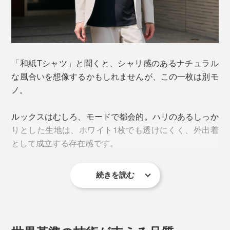
写真は、薄く漉いた和紙糸の元
「和紙Tシャツ」と聞くと、シャリ感のあるナチュラル
な風合いを想像するかもしれませんが、この一枚は別モ
ポイントは、和紙由来の繊維とポリエステルのハイブリ
ノ。
ッド素材。
ルックスはむしろ、モードで都会的。ハリのあるしっか
和紙が、汗だけでなく
“汗になる前の湿気”も吸い込み
、
りとした生地は、ホワイト1枚でも透けにくく、外出着
極細ポリエステルのスキマに引き込んで拡散。
として成立する存在感です。
ベタつく前に処理されるので、冷房下でも冷えすぎず、
肌の湿度をいい塩梅にキープします。
続きを読む
この質感を生み出しているのが、「プレーティング編
み」。
汗をかいても、わずかに凹凸のある生地が肌へのハリ付
きを防ぎ、風の通り道を常に確保。ニオイをため込むこ
ソフトな極細ポリエステル糸の裏側に和紙糸を重ね、2
ともありません。