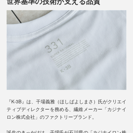
世界基準の技術が支える品質
本を同時に編み上げることで、1枚でありながら“2層構
造”に。
『K-3B』の和紙糸は、自社で独自開発したオリジナル素
材。
ポリエステルの芯糸に極細の紙のテープを被せ、さらに
外側にポリエステル糸を巻きつけています。
『K-3B』は、干場義雅（ほしばよしまさ）氏がクリエイ
ティブディレクターを務める、繊維メーカー「カジナイ
薄いグレーがポリエステル、濃いグレーが和紙糸
ロン株式会社」のファクトリーブランド。
表は、きめ細やかでとろみのあるポリエステル。
誕生のきっかけは、干場氏が石川県の「カジナイロン株