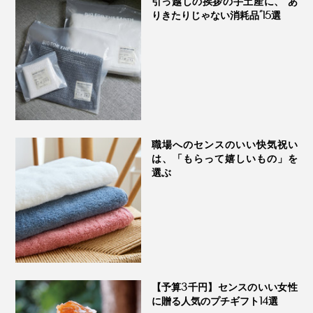
引っ越しの挨拶の手土産に、“あ
りきたりじゃない消耗品”15選
九州大学との共同研究では、黄色ブドウ球菌、大腸菌、
歯周病菌に対する「増殖阻害効果」が認められていま
す。
詳しくはこちら
職場へのセンスのいい快気祝い
は、「もらって嬉しいもの」を
選ぶ
【予算3千円】センスのいい女性
に贈る人気のプチギフト14選