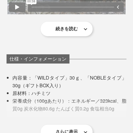
樹液から、大量に蜜を採取する能力があるのだとか。
続きを読む
ひと口にハチミツと言っても、水飴や砂糖を加えたり、
加熱して濃度をつけているような安価なものとは、別
物。コク深い複雑な味わいなのに、不思議なくらいさっ
＜プロポリス＞
仕様・インフォメーション
ぱりとした甘さで、カラダにす〜っとしみ込む感覚。
プロポリスとは、ミツバチが自らの巣を守るために作る
天然の抗菌物質。唾液や蜜ロウ、樹液を混ぜ合わせて巣
内容量：「WILDタイプ」30ｇ、「NOBLEタイプ」
これが、ジョージアのミツバチがせっせと巣に運んで、
に塗り、無菌状態をキープ。古代からその効能が知ら
30g（ギフトBOX入り）
採蜜家が苦労しながら収穫したものだと考えると、あり
れ、防腐剤としても使われてきました。
原材料：ハチミツ
がたみが増してさらにおいしく感じます。
栄養成分（100gあたり）：エネルギー／323kcal、脂
質0g 炭水化物80.6g たんぱく質0.2g 食塩相当0g
働き者のミツバチがその一生で集めるハチミツの量はス
＜ミツバチ花粉＞
保存方法：直射日光を避けて常温で保存してくださ
プーン１杯程度。遥か彼方、ジョージアの森の営みに思
ミツバチ花粉とは、ミツバチが花から採取した花粉を唾
い。
いを馳せながら、味わってください。
液と蜜でだんご状にまとめ、巣へ持ち帰ったもの。タン
賞味期限：3年間
さらに表示