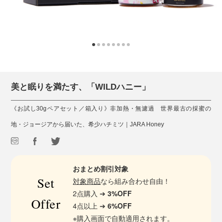
美と眠りを満たす、「WILDハニー」
《お試し30gペアセット／箱入り》非加熱・無濾過 世界最古の採蜜の
地・ジョージアから届いた、希少ハチミツ｜JARA Honey
おまとめ割引対象
Set
対象商品
なら組み合わせ自由！
2点購入 ➔
3%OFF
Offer
4点以上 ➔
6%OFF
※購入画面で自動適用されます。