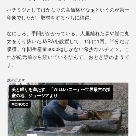
腺から分泌されたもので、ビタミンやミネラルが豊富。
ハチミツとしてはかなりの高価格だなぁというのが第一
コスメなどの原料としても使われています。
印象でしたが、取材をするうちに納得。
一般的なハチミツは、巣からハチミツだけを取り出した
なにしろ、手間がかかっている。人里離れた森や崖に丸
もの。採取された巣には、ハチそのものは入っていませ
太をくり抜いたJARAを設置して、1年に1回、半分だけ
ん。
収穫。年間生産量3000kgしかない希少なハチミツ。こ
れが紀元前から続いているなんて、おとぎ話のようで
どちらも芳醇な味わいなのに、すっきりとした甘さで、
す。
口の中に後味が残ることもなく、いくらでも食べられそ
う。
音が出ます
そのおいしさは、ジョージア・アジャラ地方の大自然
と、花々の受粉を支えてきたコーカサス・ミツバチの特
性の掛け合わせによる賜物。
コーカサスミツバチは、他のミツバチより0.5mm以上長
い舌をもち、より深い蜜源に届くといわれ、多様な花や