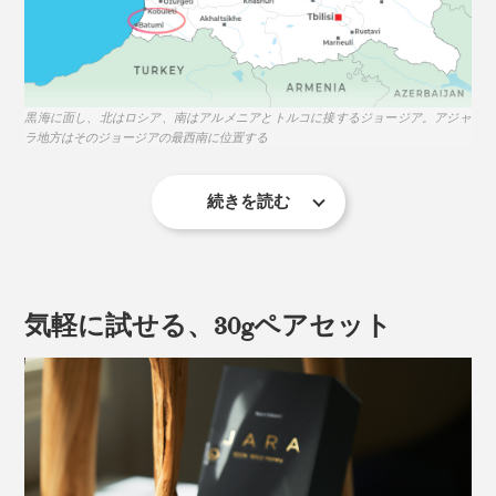
黒海に面し、北はロシア、南はアルメニアとトルコに接するジョージア。アジャ
ラ地方はそのジョージアの最西南に位置する
続きを読む
JARAとは、丸太をくり抜いて作った蜂の棲家のこと。
古代の住人が木の中に棲むミツバチを見つけ、模倣して
作るようになったのが起源といわれています。
気軽に試せる、30gペアセット
驚くのはその設置場所。クマなどから巣を守るため、断
崖絶壁や森深くの木の上など、どうやって収穫するの？
と思うような場所に取り付け、野生のコーカサス・ミツ
バチが巣を作るのを待ちます。