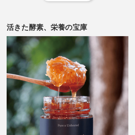
JARAは、リンデンの丸太をくり抜いたものを使用
し、釘を使わない（におい防止のため）。
活きた酵素、栄養の宝庫
人の住む村から4〜6km離れた場所に設置
1年に1回、秋の初めに収穫。
JARAの中につくられた巣の半分だけを収穫し、残り
半分は、ミツバチが冬を越せるようにとっておく
「WILDタイプ」は、JARAから収穫したハチミツたっぷ
りの巣をそのままビン詰めにしたもの。巣の中で十分に
熟成したハチミツが、琥珀色に輝きます。
固形のまま残っている巣は噛みごたえがあるものの、ハ
チミツの味わいを損なうことはなく、パンやグラノーラ
などと一緒に食べると、ほとんど気になりません。