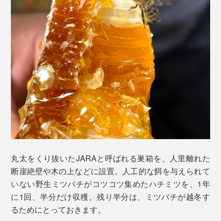
丸太をくり抜いたJARAと呼ばれる巣箱を、人里離れた
断崖絶壁や木の上などに設置。人工的な餌を与えられて
いない野生ミツバチがコツコツ集めたハチミツを、1年
に1回、半分だけ収穫。残り半分は、ミツバチが越冬す
るためにとっておきます。