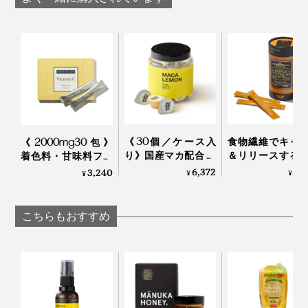
Honey
Honey
また、ハチミツに含まれるビタミン群やオリゴ糖などが
美肌をサポート。抗酸化成分が肌ダメージを抑えるのに
も役立ちます。
《30個／ケース入
食物繊維でキャ
《2000mg30包》
実際に、『JARA Honey』を食べ続けている人にアンケ
り》国産マカ配合 夜
＆リリースする
着色料・甘味料フリ
ートをとったところ、購入理由は「安眠のため」「お肌
はハイボール、朝は
リプルカッター E
ー、高純度VitaminC
6,372
8,
3,240
¥
¥
¥
白湯に混ぜるだけの
ランプロ｜エス
サプリメント｜
にいいから」が多いのだとか。
「活力シロップ」｜
ロラボ
TOKIHADALABO
マカレモン
こちらもおすすめ