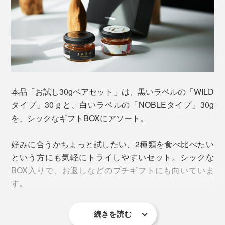
本品「お試し30gペアセット」は、黒いラベルの「WILD
タイプ」30ｇと、白いラベルの「NOBLEタイプ」30g
を、シックなギフトBOXにアソート。
化学物質の混ざりようのない自然環境の中にJARAを設
好みに合うかちょっと試したい、2種類を食べ比べたい
置しているから、集められたハチミツは限りなくピュ
という方にも気軽にトライしやすいセット。シックな
ア。「Jara Beekeepers Association」の厳しい規定をク
BOX入りで、お返しなどのプチギフトにも向いていま
リアした採蜜方法で作られたものだけが『JARA
す。
Honey』を名乗ることを許されます。
その規定は、効率とは真逆をいく、手間暇を要するも
続きを読む
の。