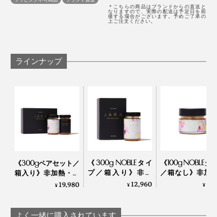
＊こちらの商品はブランドからの直送と
ハチミツの酵素や栄養素は40℃以上で失われてしまう
なりますので、実際の配送は予定日を前
後する場合がございます。予めご了承の
上ご注文ください。
ため、温めずそのまま食べるのがおすすめ。1日大さじ
１杯を目安に、すぐに飲み込まず、ゆっくりと口の中で
溶かすようにお召し上がりください。
ラインナップ
食べる時間帯はいつでもOKですが、おすすめは夜寝る
前。ハチミツは睡眠中の低血糖を防ぎ、睡眠ホルモン
（メラトニン）の分泌を促す働きがあるといわれていま
す。
《300g NOBLEタイ
《100g NOBLEタ
《300gペアセット／
プ／箱入り》非加
／箱なし》非加
箱入り》非加熱・無
熱・無濾過 世界最
無濾過 世界最
濾過 世界最古の採
12,960
5,
19,980
¥
¥
¥
古の採蜜の地・ジョ
採蜜の地・ジョ
蜜の地・ジョージア
ージアから届いた、
アから届いた、
から届いた、希少ハ
希少ハチミツ｜JARA
ハチミツ｜JA
チミツ｜JARA Honey
よく一緒に購入されています