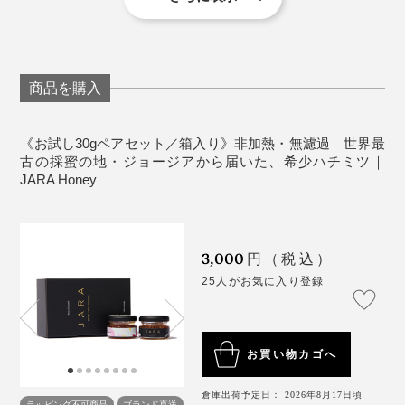
パク質、ビタミン、ミネラル、アミノ酸などが豊富に含
＜こ注意＞
まれ、女王蜂を育てるためのローヤルゼリーの原料や、
ハチミツは１歳未満の乳児には与えないでくださ
ミツバチの食料になります。
い。
商品を購入
天然ハチミツは結晶化、分離する場合があります
が、品質に問題はありません。
寝る前ひとさじの、ハチミツ習慣
《お試し30gペアセット／箱入り》非加熱・無濾過 世界最
古の採蜜の地・ジョージアから届いた、希少ハチミツ｜
JARA Honey
寝る前に甘いものを食べるのはちょっと抵抗がありまし
たが、試してみると本当にリラックスできる。週に2、3
回あった中途覚醒が1回以下になったのも、目覚めの口
3,000
円（税込）
の中がネバついていないのも、『JARA Honey』のおか
25人がお気に入り登録
げだと思います！
お買い物カゴへ
倉庫出荷予定日： 2026年8月17日頃
ラッピング不可商品
ブランド直送