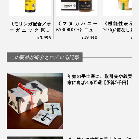
《マヌカハニー
《機能性表示食
《モリンガ配合／オ
MGO1000+》ニュー
300g/箱なし》
ーガニック原料
ジーランド政府認
値上昇をゆるや
100％》MG1000+マ
19,440
1,
3,996
¥
¥
¥
定、非加熱・無農
する水溶性食物
ヌカハニー配合、ア
薬・100％天然マヌ
入り。「からだ
ルコール・保存料フ
『JARA Honey』は、国際的にも評価され、2024年には
カハニー（保証書
しいイヌリンは
リーの「マヌカ＆プ
この商品が紹介されている記事
「ロンドンインターナショナルハチミツアワード
」
付）｜トゥルーハニ
つ」｜My Honey
ロポリス スプレー モ
（※）
ー
リンガ」｜
金賞を受賞。
TAMAU×24
年始の手土産に、取引先や義実
ORGANIC DAYS
家に喜ばれる15選【予算5千円】
※国際的な専門家の審査員によってブラインドテイスティングされ、味・外観・香
り、・テクスチャー・風味・口当たりについて評価される、国際的なコンテスト