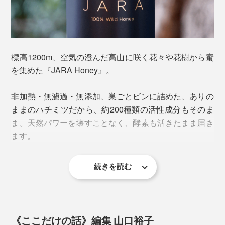
標高1200m、空気の澄んだ高山に咲く花々や花樹から蜜
を集めた『JARA Honey』。
非加熱・無濾過・無添加、巣ごとビンに詰めた、ありの
人工的なものから隔離し、自然の環境にこだわった厳し
ままのハチミツだから、約200種類の活性成分もそのま
い規定を設けていることもあり、年々担い手が減少。今
ま。天然パワーを壊すことなく、酵素も活きたまま届き
では約120人の採蜜家のみ、年間でも約3000kgしか採れ
ます。
「NOBLEタイプ」は、巣を粉砕して溶け込ませている
ない、希少なハチミツです。
ので、クリーミーな舌触り。粉砕することで酵素が活発
化し、ビンの中で発酵しているため、ワインのような香
続きを読む
このJARAによるハチミツ生産技術は、ジョージア文化
りと濃厚さが特徴。表面の泡立ちは、酵素が生きている
遺産保護庁から無形文化遺産に認定され、EUオーガニ
＜ハチの巣＞
証です。
ック認証を取得しています。
ハチミツ、プロポリス、ミツバチ花粉の倉庫。六角形の
壁の材料になっている「蜜ロウ」は、働きバチの腹部の
《ここだけの話》編集 山口裕子