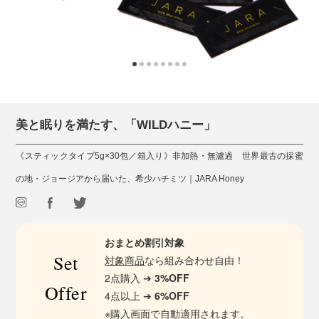
美と眠りを満たす、「WILDハニー」
《スティックタイプ5g×30包／箱入り》非加熱・無濾過 世界最古の採蜜
の地・ジョージアから届いた、希少ハチミツ｜JARA Honey
おまとめ割引対象
Set
対象商品
なら組み合わせ自由！
2点購入 ➔
3%OFF
Offer
4点以上 ➔
6%OFF
※購入画面で自動適用されます。