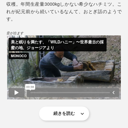
収穫。年間生産量3000kgしかない希少なハチミツ。こ
コーカサスミツバチは、他のミツバチより0.5mm以上長
れが紀元前から続いているなんて、おとぎ話のようで
い舌をもち、より深い蜜源に届くといわれ、多様な花や
す。
樹液から、大量に蜜を採取する能力があるのだとか。
音が出ます
続きを読む
白いラベルの「NOBLEタイプ」と比べると、ややさっ
ひと口にハチミツと言っても、水飴や砂糖を加えたり、
ぱりした風味で、発酵の香りはなし。野生のハチミツを