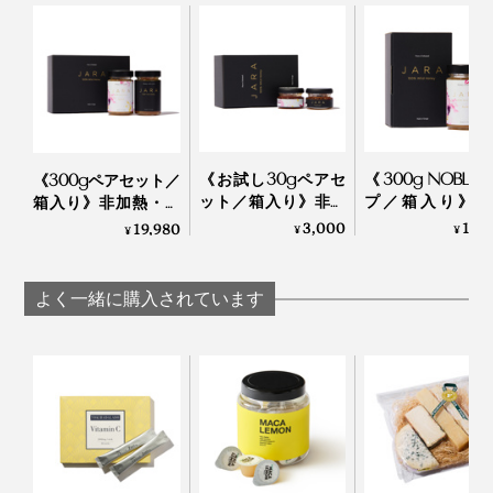
食べる時間帯はいつでもOKですが、おすすめは夜寝る
前。ハチミツは睡眠中の低血糖を防ぎ、睡眠ホルモン
（メラトニン）の分泌を促す働きがあるといわれていま
す。
《お試し30gペアセ
《300g NOBLE
《300gペアセット／
ット／箱入り》非加
プ／箱入り》非
箱入り》非加熱・無
熱・無濾過 世界最
熱・無濾過 世
濾過 世界最古の採
3,000
12,
19,980
¥
¥
¥
古の採蜜の地・ジョ
古の採蜜の地・
蜜の地・ジョージア
ージアから届いた、
ージアから届い
から届いた、希少ハ
希少ハチミツ｜JARA
希少ハチミツ｜JA
チミツ｜JARA Honey
よく一緒に購入されています
Honey
Honey
また、ハチミツに含まれるビタミン群やオリゴ糖などが
美肌をサポート。抗酸化成分が肌ダメージを抑えるのに