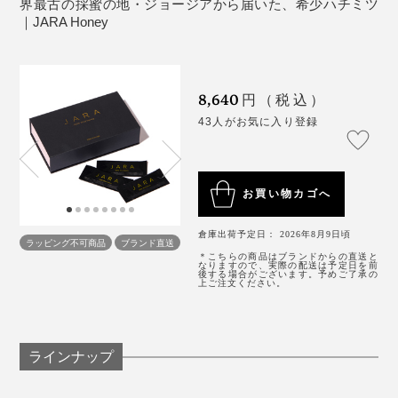
寝る前１包、ハチミツ習慣
界最古の採蜜の地・ジョージアから届いた、希少ハチミツ
｜JARA Honey
8,640
円（税込）
43人がお気に入り登録
寝る前に甘いものを食べるのはちょっと抵抗がありまし
お買い物カゴへ
たが、試してみると本当にリラックスできる。週に2、3
回あった中途覚醒が1回以下になったのも、目覚めの口
倉庫出荷予定日： 2026年8月9日頃
ラッピング不可商品
ブランド直送
の中がネバついていないのも、『JARA Honey』のおか
＊こちらの商品はブランドからの直送と
なりますので、実際の配送は予定日を前
げだと思います！
後する場合がございます。予めご了承の
上ご注文ください。
ハチミツの酵素や栄養素は40℃以上で失われてしまう
ため、温めずそのまま食べるのがおすすめ。1日1包を目
安に、すぐに飲み込まず、ゆっくりと口の中で溶かすよ
ラインナップ
うにお召し上がりください。