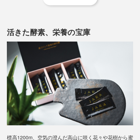
JARAは、リンデンの丸太をくり抜いたものを使用
し、釘を使わない（におい防止のため）。
活きた酵素、栄養の宝庫
人の住む村から4〜6km離れた場所に設置
1年に1回、秋の初めに収穫。
JARAの中につくられた巣の半分だけを収穫し、残り
半分は、ミツバチが冬を越せるようにとっておく
巣を取り除いているため固形物は入っておらず、1回で
食べきりやすい5ｇ入り。高級感のあるギフトBOX入り
なので、取引先への手土産などにも向いています。
複雑で芳醇な味わいなのに、すっきりとした甘さで、口
標高1200m、空気の澄んだ高山に咲く花々や花樹から蜜