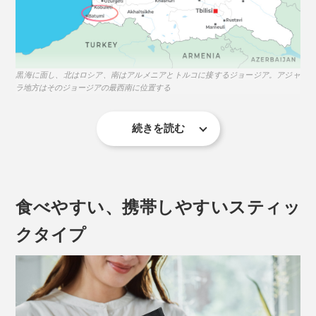
黒海に面し、北はロシア、南はアルメニアとトルコに接するジョージア。アジャ
ラ地方はそのジョージアの最西南に位置する
続きを読む
JARAとは、丸太をくり抜いて作った蜂の棲家のこと。
古代の住人が木の中に棲むミツバチを見つけ、模倣して
作るようになったのが起源といわれています。
食べやすい、携帯しやすいスティッ
驚くのはその設置場所。クマなどから巣を守るため、断
クタイプ
崖絶壁や森深くの木の上など、どうやって収穫するの？
と思うような場所に取り付け、野生のコーカサス・ミツ
バチが巣を作るのを待ちます。