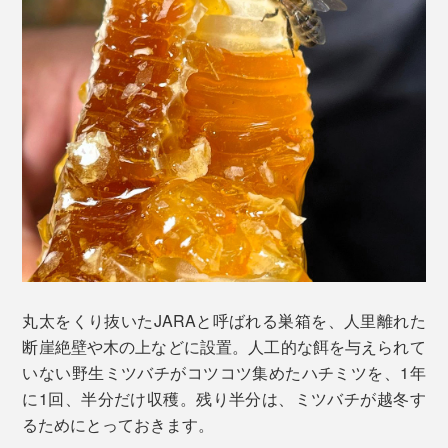
丸太をくり抜いたJARAと呼ばれる巣箱を、人里離れた
断崖絶壁や木の上などに設置。人工的な餌を与えられて
いない野生ミツバチがコツコツ集めたハチミツを、1年
に1回、半分だけ収穫。残り半分は、ミツバチが越冬す
るためにとっておきます。