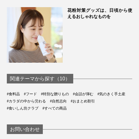
歯周病菌に対する「増殖阻害効果」が認められていま
す。
詳しくはこちら
花粉対策グッズは、日頃から使
えるおしゃれなものを
関連テーマから探す（10）
#食料品
#フード
#特別な贈りもの
#会話が弾む
#気のきく手土産
#カラダの中から労わる
#自然志向
#おまとめ割引
#食いしん坊クラブ
#すべての商品
お問い合わせ