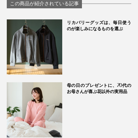
ュガー）｜トゥルー
カハニー（保証
この商品が紹介されている記事
『JARA Honey』は、国際的にも評価され、2024年には
ハニー
付）｜トゥルー
ー
「ロンドンインターナショナルハチミツアワード
」
（※）
金賞を受賞。
リカバリーグッズは、毎日使う
のが楽しみになるものを選ぶ
※国際的な専門家の審査員によってブラインドテイスティングされ、味・外観・香
り、・テクスチャー・風味・口当たりについて評価される、国際的なコンテスト
母の日のプレゼントに、70代の
お母さんが喜ぶ花以外の実用品
九州大学との共同研究では、黄色ブドウ球菌、大腸菌、