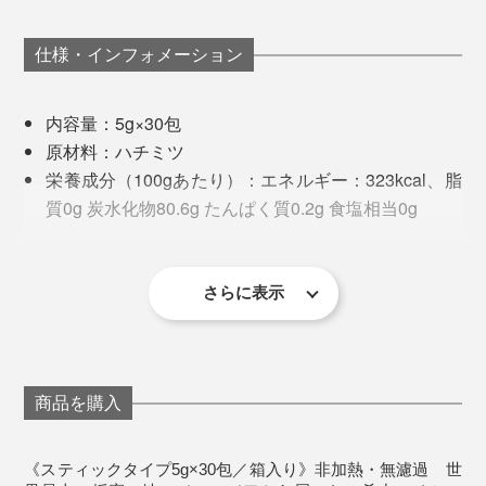
加熱して濃度をつけているような安価なものとは、別
そのまま味わいたいなら黒いラベルの「WILDタイ
物。コク深い複雑な味わいなのに、不思議なくらいさっ
プ」、クリーミーな舌触りがお好みの場合は、
＜プロポリス＞
仕様・インフォメーション
ぱりとした甘さで、カラダにす〜っとしみ込む感覚。
「NOBLEタイプ」がおすすめです。
プロポリスとは、ミツバチが自らの巣を守るために作る
天然の抗菌物質。唾液や蜜ロウ、樹液を混ぜ合わせて巣
内容量：5g×30包
これが、ジョージアのミツバチがせっせと巣に運んで、
働き者のミツバチがその一生で集めるハチミツの量はス
に塗り、無菌状態をキープ。古代からその効能が知ら
原材料：ハチミツ
採蜜家が苦労しながら収穫したものだと考えると、あり
プーン１杯程度。遥か彼方、ジョージアの森の営みに思
れ、防腐剤としても使われてきました。
栄養成分（100gあたり）：エネルギー：323kcal、脂
がたみが増してさらにおいしく感じます。
いを馳せながら、味わってください。
質0g 炭水化物80.6g たんぱく質0.2g 食塩相当0g
保存方法：直射日光を避けて常温で保存してくださ
＜ミツバチ花粉＞
い。
ミツバチ花粉とは、ミツバチが花から採取した花粉を唾
賞味期限：3年間
さらに表示
液と蜜でだんご状にまとめ、巣へ持ち帰ったもの。タン
<こ注意>
パク質、ビタミン、ミネラル、アミノ酸などが豊富に含
ハチミツは1歳未満の乳児には与えないでください。
まれ、女王蜂を育てるためのローヤルゼリーの原料や、
天然ハチミツは結晶化、分離する場合があります
ミツバチの食料になります。
商品を購入
が、品質に問題はありません。
《スティックタイプ5g×30包／箱入り》非加熱・無濾過 世