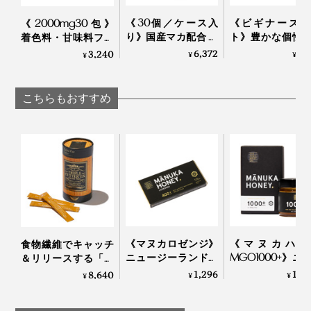
も役立ちます。
《30個／ケース入
《ビギナーズセ
《2000mg30包》
り》国産マカ配合 夜
ト》豊かな個性
着色料・甘味料フリ
実際に、『JARA Honey』を食べ続けている人にアンケ
はハイボール、朝は
べやすさが両立
ー、高純度VitaminC
6,372
3,
3,240
¥
¥
¥
白湯に混ぜるだけの
4種のチー
サプリメント｜
ートをとったところ、購入理由は「安眠のため」「お肌
「活力シロップ」｜
（MONOCO限
TOKIHADALABO
にいいから」が多いのだとか。
マカレモン
｜Fermier フェル
こちらもおすすめ
《マヌカロゼンジ》
《マヌカハニ
食物繊維でキャッチ
ニュージーランド政
MGO1000+》ニ
＆リリースする「ト
府認定、マヌカハニ
ジーランド政府
リプルカッター EXグ
1,296
19,
8,640
¥
¥
¥
ーMGO400+のど飴
定、非加熱・無
ランプロ｜エステプ
（保証書付・ノンシ
薬・100％天然
ロラボ