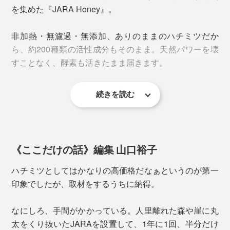
の中に後味が残ることもなく、スイーツとしても最高。
を集めた『JARA Honey』。
非加熱・無濾過・無添加、ありのままのハチミツだか
ら、約200種類の活性成分もそのまま。天然パワーを壊
すことなく、酵素も活きたまま届きます。
続きを読む
人工的なものから隔離し、自然の環境にこだわった厳し
＜ハチの巣＞
い規定を設けていることもあり、年々担い手が減少。今
ハチミツ、プロポリス、ミツバチ花粉の倉庫。六角形の
では約120人の採蜜家のみ、年間でも約3000kgしか採れ
壁の材料になっている「蜜ロウ」は、働きバチの腹部の
ない、希少なハチミツです。
《ここだけの話》編集 山口裕子
腺から分泌されたもので、ビタミンやミネラルが豊富。
ハチミツとしてはかなりの高価格だなぁというのが第一
コスメなどの原料としても使われています。
このJARAによるハチミツ生産技術は、ジョージア文化
印象でしたが、取材をするうちに納得。
そのおいしさは、ジョージア・アジャラ地方の大自然
遺産保護庁から無形文化遺産に認定され、EUオーガニ
一般的なハチミツは、巣からハチミツだけを取り出した
と、花々の受粉を支えてきたコーカサス・ミツバチの特
ック認証を取得しています。
なにしろ、手間がかかっている。人里離れた森や崖に丸
もの。採取された巣には、ハチそのものは入っていませ
性の掛け合わせによる賜物。
太をくり抜いたJARAを設置して、1年に1回、半分だけ
ん。