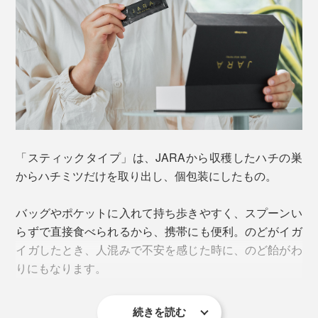
「スティックタイプ」は、JARAから収穫したハチの巣
からハチミツだけを取り出し、個包装にしたもの。
化学物質の混ざりようのない自然環境の中にJARAを設
置しているから、集められたハチミツは限りなくピュ
バッグやポケットに入れて持ち歩きやすく、スプーンい
ア。「Jara Beekeepers Association」の厳しい規定をク
らずで直接食べられるから、携帯にも便利。のどがイガ
リアした採蜜方法で作られたものだけが『JARA
イガしたとき、人混みで不安を感じた時に、のど飴がわ
Honey』を名乗ることを許されます。
りにもなります。
その規定は、効率とは真逆をいく、手間暇を要するも
続きを読む
の。