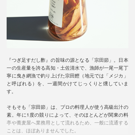
写真左は『
つぎ足すだし醤油
』、写真右は『つぎ足すだし酢』（本品）
はじめに、小さなティースプーンに1滴だけ垂らして、
『つぎ足すだし酢』の旨味の源となる「宗田節」。日本
そのまま舐めてみてください。
一の生産量を誇る高知・土佐清水で、漁師が一尾一尾丁
寧に曳き網漁で釣り上げた宗田鰹（地元では「メジカ」
宗田鰹（そうだがつお）のしっかりとした旨味と、かす
と呼ばれる）を、一週間かけてじっくりと燻していま
かな燻しの風味が、口の中に広がって、食欲が刺激され
す。
ます。
そもそも「宗田節」は、プロの料理人が使う高級出汁の
素。年に1度の競りによって、そのほとんどが関東の料
亭や蕎麦屋へ業務用として流れるため、一般に流通する
ことは、ほぼありませんでした。