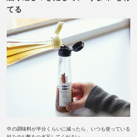
瓶に詰まった「宗田節」は、1912年（大正元年）から
てる
続く節納屋（ふしなや＝宗田節の製造工場）「たけまさ
商店」が丁寧につくる伝統の味です。
その節納屋で働くお母さんたちが、形の崩れた宗田節や
削りかすを家に持ち帰り、家の醤油やお酢の瓶に入れて
使っていたというアイデアが『つぎ足すだし酢』のルー
ツ。
本品は、「宗田節」の旨味を一番よく知る職人の知恵が
詰まった、天然のうま味調味料なのです。
納豆や冷奴、しらすおろしなどの副菜も贅沢な味わい
に。淡白な魚介類の刺身醤油としても美味！釜玉うどん
は、まるでお店の味です。
中の調味料が半分くらいに減ったら、いつも使っている
好みのお酢をつぎ足してください。