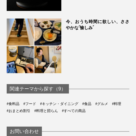
今、おうち時間に欲しい、ささ
やかな“愉しみ”
関連テーマから探す（9）
だし醤油、だし酢、ごま油、炒りゴマを混ぜたら、「旨
#食料品
#フード
#キッチン・ダイニング
#食品
#グルメ
#料理
味ドレッシング」が完成！自家製が手軽に作れます。
#おまとめ割引
#料理と団らん
#すべての商品
お問い合わせ