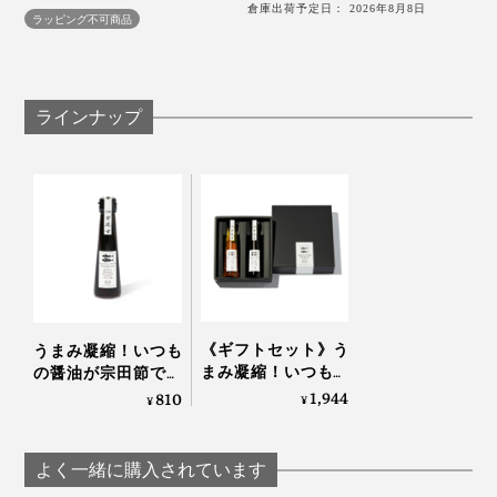
倉庫出荷予定日： 2026年8月8日
ラッピング不可商品
マリネ、南蛮漬けに使えば、いつもと違う仕上がりに。
ラインナップ
拍子木切りした大根を塩もみして、砂糖を入れただし酢
に漬け込む浅漬けも絶品でした。食材がシンプルである
ほど、だし酢の旨味が利いて、いい味変になります。
《ギフトセット》う
うまみ凝縮！いつも
まみ凝縮！いつもの
の醤油が宗田節で輝
醤油・お酢が宗田節
きだす、つぎ足して
1,944
810
¥
¥
で輝きだす、つぎ足
使える「だし醤油」
して使える「だし醤
｜SHIMANTO
油＆だし酢（化粧箱
DOMEKI COMPANY
よく一緒に購入されています
入り）」｜