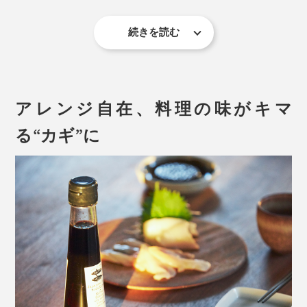
続きを読む
アレンジ自在、料理の味がキマ
る“カギ”に
「だし酢」には、無添加の米酢を使用。宗田節・かつお
写真は「宗田節」の裸節
節の成分が、酸味のカドを取ってくれるから、まろやか
な味わいです。
地元の人たちでさえ、「宗田節」を口にしはじめたの
は、15年ほど前の事なんだとか。
炊きたてご飯と「だし酢」の相性にも驚きます。酸味よ
り、ダシの旨味や香りが強く感じられ、高級ふりかけの
宗田鰹は血合が多く、朝獲れたものをお昼までに食べな
ような感覚！ MONOCOスタッフ達が「うまい！うま
ければならないほど、鮮度の落ちやすい魚。
い！」と絶賛の嵐でした。
生食には制限があるものの、節にすることで保存がき