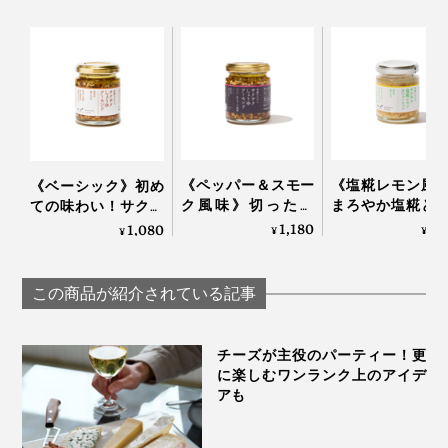
SHIMANTO DOMEKI
COMPANY
製造者の方に「地元のレシピ（おやつ）」として教えて
もらったのが、だし酢×素麺。食欲のない季節でも、箸
《ペッパー＆スモー
《塩糀レモン風
《ベーシック》初め
ク風味》切っただ
まろやか塩糀と
が進む一品です。ゴマとネギを散らして食べてみた
ての味わい！サクサ
け・ゆでただけの食
サクのカシュー
クのアーモンド粒と
1,180
1,
1,080
¥
¥
ら……おいしい！スルスルと何束でも食べられそうな、
¥
材が、絶品おつまみ
ツ粒に、瀬戸内
風味豊かなもろみ入
シンプルだけど贅沢な味でした。
に変わる「食べる調
ンの刺激｜サク
りしょうゆが、料理
味料」｜サクサクし
塩糀レモンカシ
をグンとおいしくす
この商品が紹介されている記事
ょうゆアーモンド
ナッツ
る「食べる調味料」
｜サクサクしょうゆ
アーモンド
チーズが主役のパーティー！更
に楽しむワンランク上のアイデ
アも