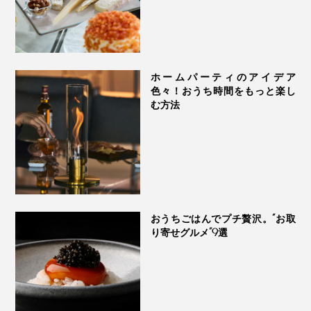
ホームパーティのアイデア
色々！おうち時間をもっと楽し
む方法
【だし醤油×だし酢】
『
つぎ足すだし醤油
』と『つぎ足すだし酢』を合わせれ
ば、旨味たっぷりのポン酢にもなります。だし醤油：だ
し酢：柚子果汁を2：1：1の割合で混ぜると、自家製ゆ
おうちごはんでプチ贅沢。“お取
ずポン酢が完成。
り寄せグルメ”9選
餃子や小籠包のタレにもどうぞ！ビールやハイボールの
肴にぴったりです。