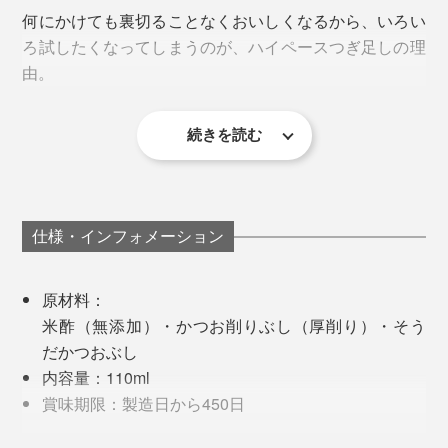
何にかけても裏切ることなくおいしくなるから、いろい
で混ぜるだけで即席みそ汁が完成！薬味を入れればカン
ろ試したくなってしまうのが、ハイペースつぎ足しの理
ペキです。
由。
続きを読む
特に気に入ったのが、だし酢。そのまま飲みたくなるく
らい、宗田節の旨味がしみしみ。
つぎ足しは、ダシが出なくなるまで、約1L分（10回ほ
土佐清水で「香りカツオの味ソウダ」と言われているよ
ど）繰り返し使えます。
手持ちの純米酢は、酸味が強すぎて使いづらかったの
うに、香り高いのが「かつお節」、味（出汁）が深いの
仕様・インフォメーション
に、つぎ足して何日か置いておくとカドが取れて、驚く
が「宗田節」。
最後はキャップを外して、中のかつお節・宗田節を取り
ほどまろやかになりました。
出し、刻んでおむすびやお茶漬け、冷奴の具にどうぞ。
原材料：
両者のいいところを合わせて、究極の風味を引き出した
細かく刻めば、「自家製ふりかけ」にも。
米酢（無添加）・かつお削りぶし（厚削り）・そう
贅沢な1本です。
だかつおぶし
『つぎ足すだし酢』は、余すところなくおいしくいただ
内容量：110ml
けます。
賞味期限：製造日から450日
保存方法：直射日光を避け、常温で保存してくださ
だし醤油はこちら >>