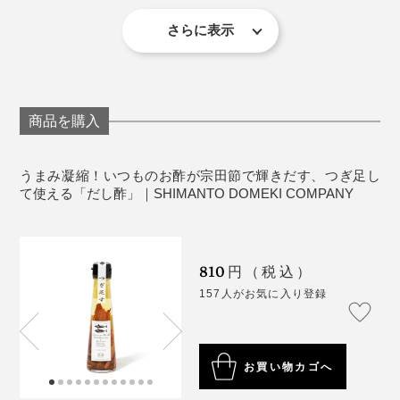
い
さらに表示
【だし酢】
おすすめは、すし酢アレンジ！『つぎ足すだし酢』に砂
糖と塩をお好みで混ぜて、旨味たっぷりの酢飯に。まろ
やかだから、だし酢だけでも十分においしくなります。
商品を購入
これまで、お酢を消費することがほとんどなかった私で
うまみ凝縮！いつものお酢が宗田節で輝きだす、つぎ足し
したが（実際、賞味期限ギリギリでした）、だし酢×炊
て使える「だし酢」｜SHIMANTO DOMEKI COMPANY
き立てご飯が気に入りすぎて毎日のように食べていま
す。こんなにお酢を摂取したのは、人生初！
810
円（税込）
だし酢ご飯を堪能した後は、だし醤油で味変。口の中に
157人がお気に入り登録
宗田鰹の風味が広がるから、副菜なしでも贅沢な気分に
いつもの家ごはんに驚きを届けてくれる“ごちそう調味
させてくれます。
料”。あなたはまず、何にかけますか？
だし醤油×味噌をお湯で溶いた即席みそ汁に、ネギとあ
お買い物カゴへ
おさのりを入れたら、もう十分にごちそうです！