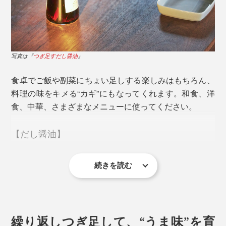
き、濃厚で旨味の強い最高のダシが引き出せます。ま
た、タウリンなどのアミノ酸も豊富！
写真は『
つぎ足すだし醤油
』
食卓でご飯や副菜にちょい足しする楽しみはもちろん、
料理の味をキメる“カギ”にもなってくれます。和食、洋
食、中華、さまざまなメニューに使ってください。
【だし醤油】
続きを読む
食材そのもののおいしさを引き出し、料理の味のキメ手
炊き立てご飯に卵と『つぎ足すだし醤油』さえあれば、
になる。かけるだけで、ひと手間調理された味わいにな
おかずが少なくてもごちそう！最高の“TKG（卵かけご
ってくれるという、まさに“ごちそう調味料”です。
飯）”をお試しください。
写真は『
つぎ足すだし醤油
』
繰り返しつぎ足して、“うま味”を育