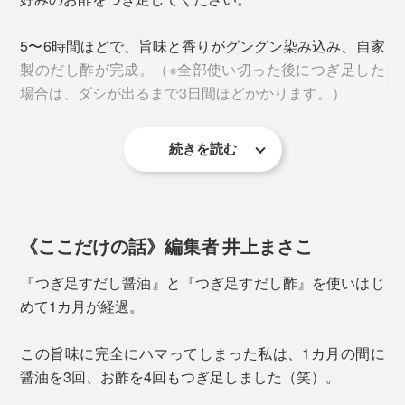
5〜6時間ほどで、旨味と香りがグングン染み込み、自家
製のだし酢が完成。（※全部使い切った後につぎ足した
場合は、ダシが出るまで3日間ほどかかります。）
続きを読む
本来、厚削りのかつお節は5〜6時間、宗田節は3日かか
写真は『
つぎ足すだし醤油
』
るのですが、半量残した状態でつぎ足せば、両方の風味
が残り早く馴染むのです。
さらに、厳選した国産かつお節も、絶妙な割合でブレン
ドされています。
《ここだけの話》編集者 井上まさこ
『つぎ足すだし醤油』と『つぎ足すだし酢』を使いはじ
めて1カ月が経過。
出汁を取る“手間”は瓶の中に入っているから、めんつゆ
はお湯で割るだけ。
この旨味に完全にハマってしまった私は、1カ月の間に
醤油を3回、お酢を4回もつぎ足しました（笑）。
時間がない時は、お椀に味噌大さじ1弱、だし醤油大さ
じ2（お好みで調整してください）にお湯200mlを注い