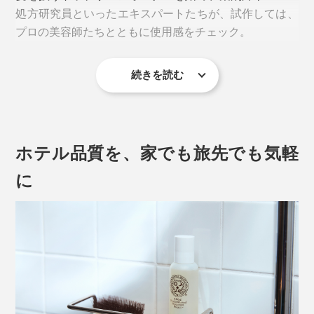
処方研究員といったエキスパートたちが、試作しては、
プロの美容師たちとともに使用感をチェック。
続きを読む
5年がかりで、洗い心地、仕上がりともに極めた Jam
Label を完成させました。
見た目は透明、目立った香りもない、ごく普通のシャン
ホテル品質を、家でも旅先でも気軽
プーですが、あっという間にキメ細かい、モチモチ泡の
できあがり。
に