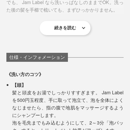
でも、 Jam Label なら洗いっぱなしのままでOK。洗っ
た後の髪を手櫛で梳いても、まずひっかかりません。
※髪が長い人やオイリー肌の人は、髪を洗った後の泡が足りなくなる場合があります。そ
のときは、シャンプーを継ぎ足して、再びよく泡立ててください。
続きを読む
全身を洗ったら、一気にシャワーで流して、お風呂は終
今まで40分かかっていた入浴時間も、25分くらいに短
了。
縮できるようになったので、疲れている日も、お風呂が
私たちの髪・肌へのストレスはもちろん、自然環境への
負担に感じなくなりました。「お風呂がカンタンだと、
ストレスも徹底的に抑えた逸品です。
「泡パック」した髪は、しっとりまとまって、指どおり
体も心もこんなにラクなんだ」と気づけたことは、大き
仕様・インフォメーション
なめらか。髪を乾かした後も、しっとり感が続いて、ヘ
な体験です。
アオイルでケアしたようにまとまります。
《洗い方のコツ》
【頭】
髪と頭皮をお湯でしっかりすすぎます。 Jam Label
を500円玉程度、手に取って泡立て、泡を全体によく
自宅だけでなく、旅行や出張、ジムでも使いやすい1
なじませたら、指の腹で地肌をマッサージするよう
本。「詰替パック500ml」は、Jam Label 500mlボトル
にシャンプーします。
のリピート愛用者向け。1回分の単価をさらに抑えた、
泡を毛先までもみ込むようにして、2～3分「泡パッ
家族みんなで使いやすいタイプです。