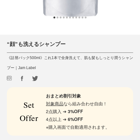
“顔”も洗えるシャンプー
《詰替パック500ml》これ1本で全身洗えて、肌も髪もしっとり潤うシャン
プー｜Jam Label
おまとめ割引対象
Set
対象商品
なら組み合わせ自由！
2点購入 ➔
3%OFF
Offer
4点以上 ➔
6%OFF
※購入画面で自動適用されます。