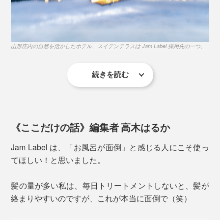
特長3
99％以上の生分解性がある、環境に配慮した成分
シャンプー後はすぐに流さないで、そのまま髪を「泡パ
山形庄内の自然を活かしたホテル、スイデンテラスは Jam Label 採用先の一つ。
特長4
ック」するのがオススメ（2分以上）。その間に、残り
シリコンなどの合成ポリマー、パラベンやフェノキ
の泡で顔～体と、泡を上から下へ流していくイメージで
続きを読む
シエタノールは使わない
洗ってください。
使い心地のよさはもちろんですが、これ一つで全身を洗
特長5
って、1回で流せることから、「水やシャンプーのコス
遺伝子組み換えされた素材は使わない
トを抑えられる」「3～4種あったアメニティボトルのス
《ここだけの話》編集者 高木はるか
ペースを削減できる」という、ミニマムな思考からも評
価されているのです。
Jam Label は、「お風呂が面倒」と感じる人にこそ使っ
てほしい！と思いました。
私たちの毎日の暮しでも、 Jam Label を使えば使うほ
ど、髪と肌にいいだけでなく、時短やコスト削減、水や
髪の量が多い私は、毎日トリートメントしないと、髪が
環境への配慮も叶います。
絡まりやすいのですが、これが本当に面倒で（笑）