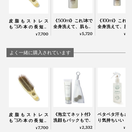
《500ml》これ1本で
《100ml》これ1
皮脂もストレス
全身洗えて、肌も髪
全身洗えて、肌
も“376本の長短ピ
もしっとり潤うシャ
もしっとり潤う
ン”が洗い流してくれ
5,720
1,
7,700
¥
¥
¥
ンプー｜Jam Label
ンプー｜Jam Labe
る「スカルプブラ
シ」｜Jam Labelスカ
ルプブラシ
よく一緒に購入されています
《泡立てネット付》
ベタベタ汗もさ
皮脂もストレス
洗顔もパックもでき
り気持ちいい！
も“376本の長短ピ
る、「富山クレイ フ
顔も体も、スプ
ン”が洗い流してくれ
2,332
2,
7,700
¥
¥
¥
ェイシャルウォッシ
して拭き取るだ