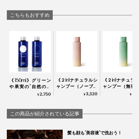
る「スカルプブラ
ュ」｜グリーペルル
「ドライウォッ
シ」｜Jam Labelスカ
KEIKO
ュ」
ルプブラシ
こちらもおすすめ
YODELLOUTDOO
《２in1ナチュラルシ
《２in1ナチュラ
《150ml》グリーン
ャンプー（ノーブル
ャンプー（無香
や果実の“自然の香
フラワー）250ml 》
250ml 》「茶の
り”でリフレッシュ！
3,520
3,
2,750
¥
¥
¥
「米と芍薬」でうる
茶葉」で和らぐ
これ1本で髪・顔・体
おう、99％植物由来
99％植物由来の
がしっとり潤う「全
のアミノ酸系シャン
ノ酸系シャンプ
身シャンプー」｜
この商品が紹介されている記事
プー | uruotte
uruotte
MANGETSU・
SINGETSUシャンプー
髪も顔も“美容液”で洗おう！