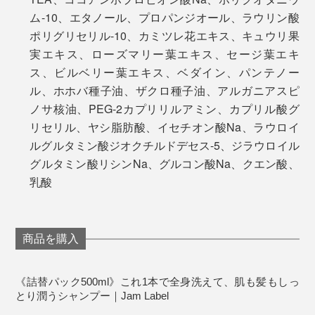
ム-10、エタノール、プロパンジオール、ラウリン酸
ポリグリセリル-10、カミツレ花エキス、キュウリ果
実エキス、ローズマリー葉エキス、セージ葉エキ
ス、ビルベリー葉エキス、ベダイン、パンテノー
ル、ホホバ種子油、ザクロ種子油、アルガニアスピ
ノサ核油、PEG-2カプリリルアミン、カプリル酸グ
リセリル、ヤシ脂肪酸、イセチオン酸Na、ラウロイ
ルグルタミン酸ジオクチルドデセス-5、ジラウロイル
写真のブラシは
『
Jam Label（ジャムレーベル）スカルプブラシ
』
グルタミン酸リシンNa、グルコン酸Na、クエン酸、
乳酸
商品を購入
《詰替パック500ml》これ1本で全身洗えて、肌も髪もしっ
とり潤うシャンプー｜Jam Label