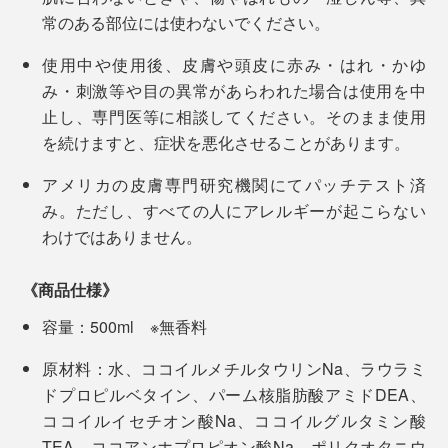
常のある部位には使わないでください。
使用中や使用後、皮膚や頭皮に赤み・はれ・かゆ
み・刺激等や目の異常があらわれた場合は使用を中
止し、専門医等に相談してください。そのまま使用
を続けますと、症状を悪化させることがあります。
アメリカの皮膚専門研究機関にてパッチテスト済
み。ただし、すべての人にアレルギーが起こらない
写真のブラシは
『
Jam Label（ジャムレーベル）スカルプブラシ
』
わけではありません。
仕事が忙しい人、小さいお子さんがいる人、髪が長くて
シャンプーが大変な人、乾燥肌でお風呂後のケアが大変
《商品仕様》
な人、大人からお子さんまで、男女問わず、ぜひ使って
容量：500ml ※無香料
ほしい心地よさです。
原材料：水、ココイルメチルタウリンNa、ラウラミ
ドプロピルベタイン、パーム核脂肪酸アミドDEA、
ココイルイセチオン酸Na、ココイルグルタミン酸
TEA、ココアンホプロピオン酸Na、ポリクオタニウ