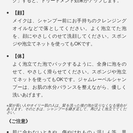
ク」すると、トリートメント効果がアップします。
【顔】
メイクは、シャンプー前にお手持ちのクレンジング
オイルなどで落としてください。よく泡立てた泡
初めてJaｍLabelを使った日は、泡を流した後、肌に今
を、顔にやさしくのせて洗顔してください。スポン
までにない「ぬめり」を感じて、「シャンプーが落とし
ジや泡立てネットを使ってもOKです。
湯上り後の顔も体も、しっとり。タオルで拭いた後も、
切れていないのかな」と、もう一度念入りにシャワーを
【体】
肌がつっぱる感じは、まずありません。
浴びてしまったのですが、実はこのぬめりこそ「うるお
よく泡立てた泡でパックするように、全身に泡をの
い成分」だそう。
せて、やさしく滑らせてください。スポンジや泡立
今までのように、化粧水にオイル、クリームと、何重も
てネットを使ってもOKです。ジャムレーベルシャン
塗り重ねるような保湿ケアは、必要ないはずです。
お風呂上がりにタオルで拭いて、しばらくすると、落ち
プーは、お肌の水分バランスを整えながら、優しく
着いてきます。乾燥しやすい肘や膝もしっとり。ぜひ、
洗いあげます。
1本で、頭から足まで全身洗えて、特別な保湿ケアもい
試してみてください。
らない…… Jam Label で、体も気持ちもずっとラクに。
※髪が長い人やオイリー肌の人は、髪を洗った後の泡が足りなくなる場合が
あります。そのときは、シャンプーを継ぎ足して、再びよく泡立ててくだ
さい。
《ご注意》
肌に合わないときや、傷やはれもの・湿しん等、異