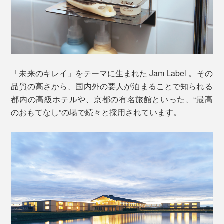
まずは、いつものように頭を洗います。指でマッサージ
こだわりの「泡」は、泡立ちがよくて、モチモチの感
「未来のキレイ」をテーマに生まれた Jam Label 。その
するように洗っていると、ますます泡立ってきて、しか
触。汚れをしっかり浮かしながら、洗い上がりの肌はし
品質の高さから、国内外の要人が泊まることで知られる
も、その泡がヘタりにくいことを実感するはずです。
っとり。髪もスルリとまとまる――1回で、ここまで心
都内の高級ホテルや、京都の有名旅館といった、“最高
地よい全身洗いができる Jam Label の成分は、
のおもてなし”の場で続々と採用されています。
特長1
髪や肌が持つバリア機能を守りながら、汚れを落と
すアミノ系洗浄成分
特長2
世界85ヵ国でオーガニック認証の実績がある「エコ
サート認証」を取得した、12種の植物成分