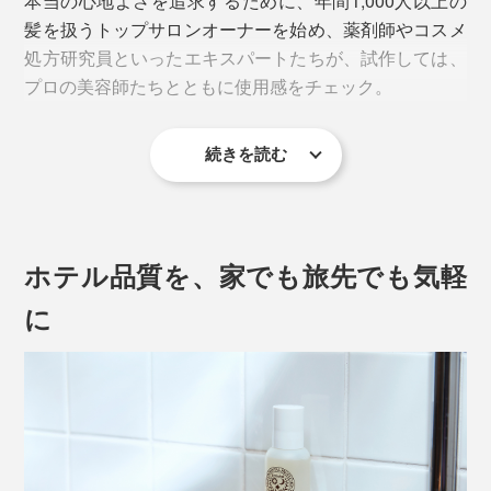
本当の心地よさを追求するために、年間1,000人以上の
髪を扱うトップサロンオーナーを始め、薬剤師やコスメ
処方研究員といったエキスパートたちが、試作しては、
プロの美容師たちとともに使用感をチェック。
続きを読む
5年がかりで、洗い心地、仕上がりともに極めた Jam
Label を完成させました。
見た目は透明、目立った香りもない、ごく普通のシャン
ホテル品質を、家でも旅先でも気軽
プーですが、あっという間にキメ細かい、モチモチ泡の
できあがり。
に