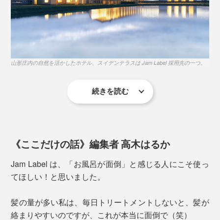
サート認証」を取得した、12種の植物成分
特長3
99％以上の生分解性がある、環境に配慮した成分
シャンプー後はすぐに流さないで、そのまま髪を「泡パ
山形庄内の自然を活かしたホテル、スイデンテラスは Jam Label 採用先の一つ。
特長4
ック」するのがオススメ（2分以上）。その間に、残り
シリコンなどの合成ポリマー、パラベンやフェノキ
の泡で顔～体と、泡を上から下へ流していくイメージで
続きを読む
シエタノールは使わない
洗ってください。
使い心地のよさはもちろんですが、これ一つで全身を洗
特長5
って、1回で流せることから、「水やシャンプーのコス
遺伝子組み換えされた素材は使わない
トを抑えられる」「3～4種あったアメニティボトルのス
《ここだけの話》編集者 高木はるか
ペースを削減できる」という、ミニマムな思考からも評
価されているのです。
Jam Label は、「お風呂が面倒」と感じる人にこそ使っ
てほしい！と思いました。
私たちの毎日の暮しでも、 Jam Label を使えば使うほ
ど、髪と肌にいいだけでなく、時短やコスト削減、水や
髪の量が多い私は、毎日トリートメントしないと、髪が
環境への配慮も叶います。
絡まりやすいのですが、これが本当に面倒で（笑）