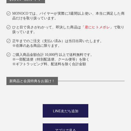
MONOCOでは、バイヤーが実際に3週間以上使い、本当に満足した商
品だけを取り扱っています。
ひと目で良さがわかって、即決した商品は「
君にヒトメボレ
」で取り
扱っています。
正午までのご注文（支払い済み）は当日出荷いたします。
※在庫のある商品に限ります。
ご購入商品金額合計 10,000円 以上で送料無料です。
※一部配送便（特別配送便、クール便等）を除く
※ギフトラッピング料、配送料を除く合計金額
新商品と会員特典をお届け！
LINE友だち追加
アプリで見る