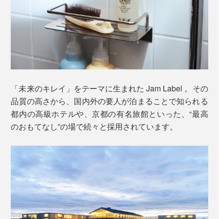
まずは、いつものように頭を洗います。指でマッサージ
こだわりの「泡」は、泡立ちがよくて、モチモチの感
「未来のキレイ」をテーマに生まれた Jam Label 。その
するように洗っていると、ますます泡立ってきて、しか
触。汚れをしっかり浮かしながら、洗い上がりの肌はし
品質の高さから、国内外の要人が泊まることで知られる
も、その泡がヘタりにくいことを実感するはずです。
っとり。髪もスルリとまとまる――1回で、ここまで心
都内の高級ホテルや、京都の有名旅館といった、“最高
地よい全身洗いができる Jam Label の成分は、
のおもてなし”の場で続々と採用されています。
特長1
髪や肌が持つバリア機能を守りながら、汚れを落と
すアミノ系洗浄成分
特長2
世界85ヵ国でオーガニック認証の実績がある「エコ