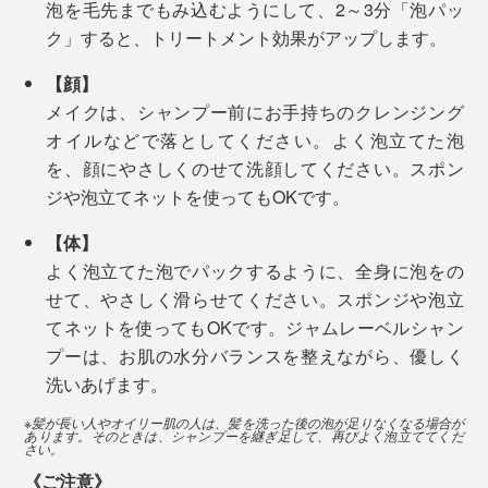
泡を毛先までもみ込むようにして、2～3分「泡パッ
ぞ。
ク」すると、トリートメント効果がアップします。
【顔】
メイクは、シャンプー前にお手持ちのクレンジング
オイルなどで落としてください。よく泡立てた泡
初めてJaｍLabelを使った日は、泡を流した後、肌に今
を、顔にやさしくのせて洗顔してください。スポン
までにない「ぬめり」を感じて、「シャンプーが落とし
ジや泡立てネットを使ってもOKです。
湯上り後の顔も体も、しっとり。タオルで拭いた後も、
切れていないのかな」と、もう一度念入りにシャワーを
【体】
肌がつっぱる感じは、まずありません。
浴びてしまったのですが、実はこのぬめりこそ「うるお
よく泡立てた泡でパックするように、全身に泡をの
い成分」だそう。
せて、やさしく滑らせてください。スポンジや泡立
今までのように、化粧水にオイル、クリームと、何重も
てネットを使ってもOKです。ジャムレーベルシャン
塗り重ねるような保湿ケアは、必要ないはずです。
お風呂上がりにタオルで拭いて、しばらくすると、落ち
プーは、お肌の水分バランスを整えながら、優しく
着いてきます。乾燥しやすい肘や膝もしっとり。ぜひ、
洗いあげます。
1本で、頭から足まで全身洗えて、特別な保湿ケアもい
試してみてください。
らない…… Jam Label で、体も気持ちもずっとラクに。
※髪が長い人やオイリー肌の人は、髪を洗った後の泡が足りなくなる場合が
あります。そのときは、シャンプーを継ぎ足して、再びよく泡立ててくだ
さい。
《ご注意》