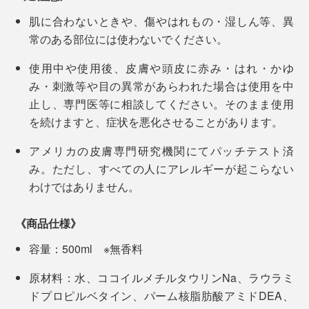
肌に合わないときや、傷やはれもの・湿しん等、異
常のある部位には使わないでください。
使用中や使用後、皮膚や頭皮に赤み・はれ・かゆ
み・刺激等や目の異常があらわれた場合は使用を中
止し、専門医等に相談してください。そのまま使用
を続けますと、症状を悪化させることがあります。
アメリカの皮膚専門研究機関にてパッチテスト済
み。ただし、すべての人にアレルギーが起こらない
写真のブラシは
『
Jam Label（ジャムレーベル）スカルプブラシ
』
わけではありません。
仕事が忙しい人、小さいお子さんがいる人、髪が長くて
シャンプーが大変な人、乾燥肌でお風呂後のケアが大変
《商品仕様》
な人、大人からお子さんまで、男女問わず、ぜひ使って
容量：500ml ※無香料
ほしい心地よさです。
原材料：水、ココイルメチルタウリンNa、ラウラミ
ドプロピルベタイン、パーム核脂肪酸アミドDEA、