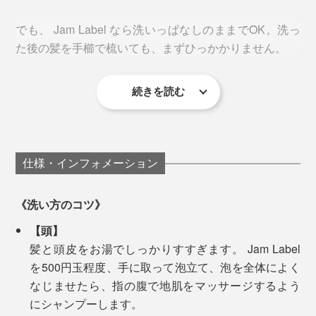
でも、 Jam Label なら洗いっぱなしのままでOK。洗っ
た後の髪を手櫛で梳いても、まずひっかかりません。
※髪が長い人やオイリー肌の人は、髪を洗った後の泡が足りなくなる場合があります。そ
のときは、シャンプーを継ぎ足して、再びよく泡立ててください。
続きを読む
全身を洗ったら、一気にシャワーで流して、お風呂は終
今まで40分かかっていた入浴時間も、25分くらいに短
了。
縮できるようになったので、疲れている日も、お風呂が
私たちの髪・肌へのストレスはもちろん、自然環境への
負担に感じなくなりました。「お風呂がカンタンだと、
ストレスも徹底的に抑えた逸品です。
「泡パック」した髪は、しっとりまとまって、指どおり
体も心もこんなにラクなんだ」と気づけたことは、大き
仕様・インフォメーション
なめらか。髪を乾かした後も、しっとり感が続いて、ヘ
な体験です。
アオイルでケアしたようにまとまります。
《洗い方のコツ》
【頭】
髪と頭皮をお湯でしっかりすすぎます。 Jam Label
を500円玉程度、手に取って泡立て、泡を全体によく
自宅だけでなく、旅行や出張、ジムでも使いやすい1
なじませたら、指の腹で地肌をマッサージするよう
本。「500mlボトル」は、1回分の単価を抑えた、家族
にシャンプーします。
みんなで使いやすいタイプ。プレゼントにも、ぜひどう