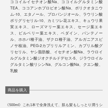
ココイルイセチオン酸Na、ココイルグルタミン酸
TEA、ココアンホプロピオン酸Na、ポリクオタニウ
ム-10、エタノール、プロパンジオール、ラウリン酸
ポリグリセリル-10、カミツレ花エキス、キュウリ果
実エキス、ローズマリー葉エキス、セージ葉エキ
ス、ビルベリー葉エキス、ベダイン、パンテノー
ル、ホホバ種子油、ザクロ種子油、アルガニアスピ
ノサ核油、PEG-2カプリリルアミン、カプリル酸グ
リセリル、ヤシ脂肪酸、イセチオン酸Na、ラウロイ
ルグルタミン酸ジオクチルドデセス-5、ジラウロイル
写真のブラシは
『
Jam Label（ジャムレーベル）スカルプブラシ
』
グルタミン酸リシンNa、グルコン酸Na、クエン酸、
乳酸
商品を購入
《500ml》これ1本で全身洗えて、肌も髪もしっとり潤うシ