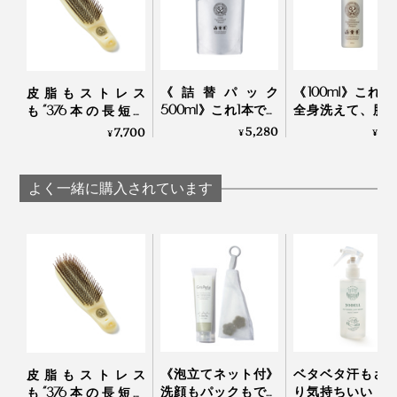
《詰替パック
《100ml》これ1
皮脂もストレス
500ml》これ1本で全
全身洗えて、肌
も“376本の長短ピ
身洗えて、肌も髪も
もしっとり潤う
ン”が洗い流してくれ
5,280
1,
7,700
¥
¥
¥
しっとり潤うシャン
ンプー｜Jam Labe
る「スカルプブラ
プー｜Jam Label
シ」｜Jam Labelスカ
ルプブラシ
よく一緒に購入されています
《泡立てネット付》
ベタベタ汗もさ
皮脂もストレス
洗顔もパックもでき
り気持ちいい！
も“376本の長短ピ