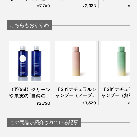
る、「富山クレイ フ
顔も体も、スプ
ン”が洗い流してくれ
2,332
2,
7,700
¥
¥
¥
ェイシャルウォッシ
して拭き取るだ
る「スカルプブラ
ュ」｜グリーペルル
「ドライウォッ
シ」｜Jam Labelスカ
KEIKO
ュ」
ルプブラシ
こちらもおすすめ
YODELLOUTDOO
《２in1ナチュラルシ
《２in1ナチュラ
《150ml》グリーン
ャンプー（ノーブル
ャンプー（無香
や果実の“自然の香
フラワー）250ml 》
250ml 》「茶の
り”でリフレッシュ！
3,520
3,
2,750
¥
¥
¥
「米と芍薬」でうる
茶葉」で和らぐ
これ1本で髪・顔・体
おう、99％植物由来
99％植物由来の
がしっとり潤う「全
のアミノ酸系シャン
ノ酸系シャンプ
身シャンプー」｜
この商品が紹介されている記事
プー | uruotte
uruotte
MANGETSU・
SINGETSUシャンプー