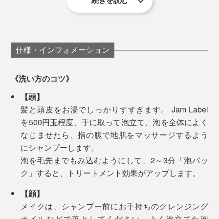
続きを読む
シエタノールは使わない
今まで40分かかっていた入浴時間も、25分くらいに短
縮できるようになったので、疲れている日も、お風呂が
特長5
負担に感じなくなりました。「お風呂がカンタンだと、
遺伝子組み換えされた素材は使わない
体も心もこんなにラクなんだ」と気づけたことは、大き
仕様・インフォメーション
私たちの毎日の暮しでも、 Jam Label を使えば使うほ
な体験です。
ど、髪と肌にいいだけでなく、時短やコスト削減、水や
《洗い方のコツ》
環境への配慮も叶います。
初めてJaｍLabelを使った日は、泡を流した後、肌に今
【頭】
までにない「ぬめり」を感じて、「シャンプーが落とし
自宅だけでなく、旅行や出張、ジムでも使いやすい1
髪と頭皮をお湯でしっかりすすぎます。 Jam Label
切れていないのかな」と、もう一度念入りにシャワーを
本。「100mlボトル」は、まずは少量を試したい人、持
を500円玉程度、手に取って泡立て、泡を全体によく
浴びてしまったのですが、実はこのぬめりこそ「うるお
ち歩き用にオススメのタイプ。プレゼントにも、ぜひど
なじませたら、指の腹で地肌をマッサージするよう
い成分」だそう。
1本で、頭から足まで全身洗えて、特別な保湿ケアもい
うぞ。
にシャンプーします。
らない…… Jam Label で、体も気持ちもずっとラクに。
泡を毛先までもみ込むようにして、2～3分「泡パッ
お風呂上がりにタオルで拭いて、しばらくすると、落ち
ク」すると、トリートメント効果がアップします。
着いてきます。乾燥しやすい肘や膝もしっとり。ぜひ、
仕事が忙しい人、小さいお子さんがいる人、髪が長くて
試してみてください。
シャンプーが大変な人、乾燥肌でお風呂後のケアが大変
【顔】
な人、大人からお子さんまで、男女問わず、ぜひ使って
メイクは、シャンプー前にお手持ちのクレンジング
ほしい心地よさです。
オイルなどで落としてください。よく泡立てた泡