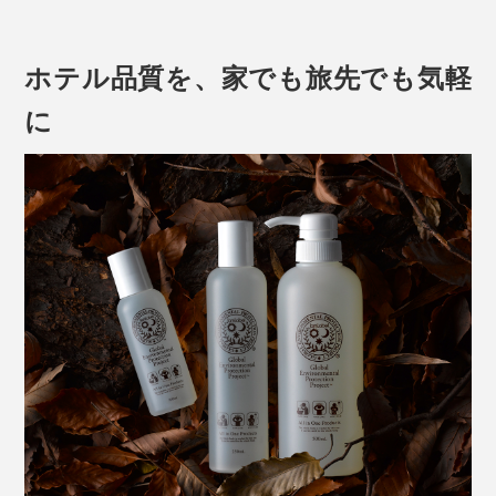
髪を扱うトップサロンオーナーを始め、薬剤師やコスメ
処方研究員といったエキスパートたちが、試作しては、
プロの美容師たちとともに使用感をチェック。
まずは、いつものように頭を洗います。指でマッサージ
ホテル品質を、家でも旅先でも気軽
するように洗っていると、ますます泡立ってきて、しか
に
も、その泡がヘタりにくいことを実感するはずです。
シャンプー後はすぐに流さないで、そのまま髪を「泡パ
ック」するのがオススメ（2分以上）。その間に、残り
の泡で顔～体と、泡を上から下へ流していくイメージで
洗ってください。
5年がかりで、洗い心地、仕上がりともに極めた Jam
Label を完成させました。