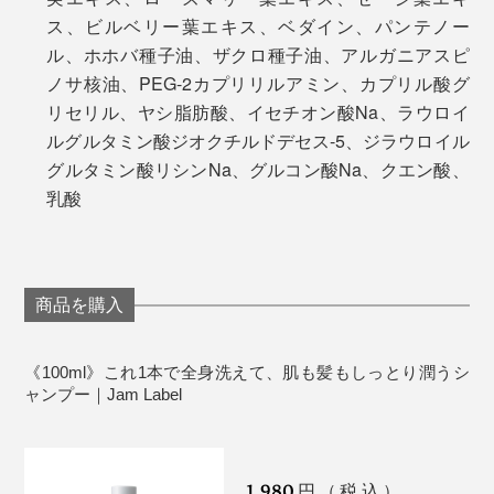
ス、ビルベリー葉エキス、ベダイン、パンテノー
ル、ホホバ種子油、ザクロ種子油、アルガニアスピ
ノサ核油、PEG-2カプリリルアミン、カプリル酸グ
リセリル、ヤシ脂肪酸、イセチオン酸Na、ラウロイ
ルグルタミン酸ジオクチルドデセス-5、ジラウロイル
グルタミン酸リシンNa、グルコン酸Na、クエン酸、
乳酸
商品を購入
《100ml》これ1本で全身洗えて、肌も髪もしっとり潤うシ
ャンプー｜Jam Label
1,980
円（税込）