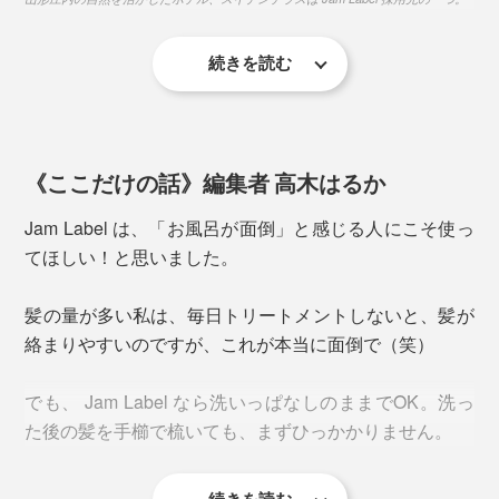
っとり。髪もスルリとまとまる――1回で、ここまで心
地よい全身洗いができる Jam Label の成分は、
続きを読む
使い心地のよさはもちろんですが、これ一つで全身を洗
って、1回で流せることから、「水やシャンプーのコス
トを抑えられる」「3～4種あったアメニティボトルのス
特長1
ペースを削減できる」という、ミニマムな思考からも評
髪や肌が持つバリア機能を守りながら、汚れを落と
「泡パック」した髪は、しっとりまとまって、指どおり
《ここだけの話》編集者 高木はるか
価されているのです。
すアミノ系洗浄成分
なめらか。髪を乾かした後も、しっとり感が続いて、ヘ
Jam Label は、「お風呂が面倒」と感じる人にこそ使っ
アオイルでケアしたようにまとまります。
特長2
てほしい！と思いました。
世界85ヵ国でオーガニック認証の実績がある「エコ
湯上り後の顔も体も、しっとり。タオルで拭いた後も、
サート認証」を取得した、12種の植物成分
髪の量が多い私は、毎日トリートメントしないと、髪が
肌がつっぱる感じは、まずありません。
絡まりやすいのですが、これが本当に面倒で（笑）
特長3
今までのように、化粧水にオイル、クリームと、何重も
99％以上の生分解性がある、環境に配慮した成分
でも、 Jam Label なら洗いっぱなしのままでOK。洗っ
塗り重ねるような保湿ケアは、必要ないはずです。
た後の髪を手櫛で梳いても、まずひっかかりません。
特長4
シリコンなどの合成ポリマー、パラベンやフェノキ