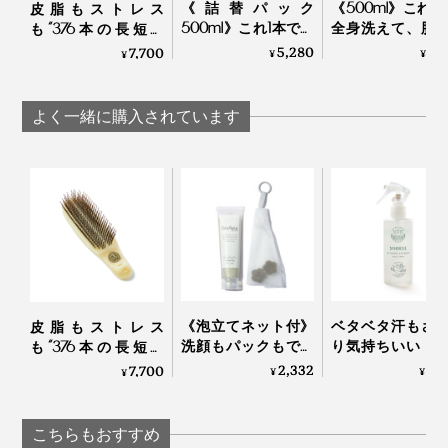
《詰替パック
《500ml》これ1
皮脂もストレス
500ml》これ1本で全
全身洗えて、肌
も“376本の長短ピ
身洗えて、肌も髪も
もしっとり潤う
ン”が洗い流してくれ
5,280
5,
7,700
¥
¥
¥
しっとり潤うシャン
ンプー｜Jam Labe
る「スカルプブラ
プー｜Jam Label
シ」｜Jam Labelスカ
ルプブラシ
よく一緒に購入されています
《泡立てネット付》
ベタベタ汗もさ
皮脂もストレス
洗顔もパックもでき
り気持ちいい！
も“376本の長短ピ
る、「富山クレイ フ
顔も体も、スプ
ン”が洗い流してくれ
2,332
2,
7,700
¥
¥
¥
ェイシャルウォッシ
して拭き取るだ
る「スカルプブラ
ュ」｜グリーペルル
「ドライウォッ
シ」｜Jam Labelスカ
KEIKO
ュ」
ルプブラシ
こちらもおすすめ
YODELLOUTDOO