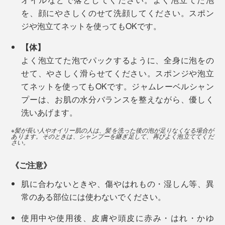
私たちの髪・肌へのストレスはもちろん、自然環境への
を、顔にやさしくのせて洗顔してください。スポン
ストレスも徹底的に抑えた逸品です。
ジや泡立てネットを使ってもOKです。
【体】
よく泡立てた泡でパックするように、全身に泡をの
せて、やさしく滑らせてください。スポンジや泡立
てネットを使ってもOKです。ジャムレーベルシャン
プーは、お肌の水分バランスを整えながら、優しく
洗いあげます。
※髪が長い人やオイリー肌の人は、髪を洗った後の泡が足りなくなる場合が
あります。そのときは、シャンプーを継ぎ足して、再びよく泡立ててくだ
さい。
《ご注意》
肌に合わないときや、傷やはれもの・湿しん等、異
常のある部位には使わないでください。
使用中や使用後、皮膚や頭皮に赤み・はれ・かゆ