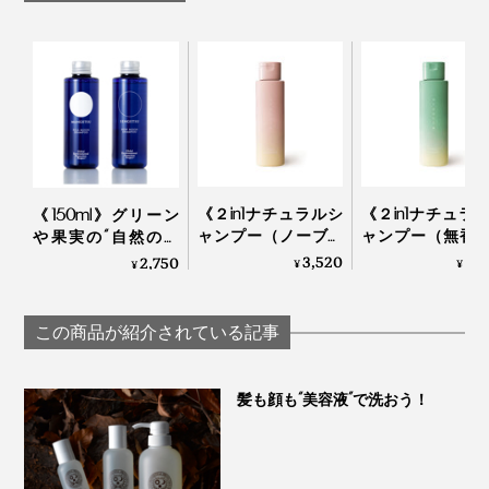
《２in1ナチュラルシ
《２in1ナチュラ
《150ml》グリーン
ャンプー（ノーブル
ャンプー（無香
や果実の“自然の香
フラワー）250ml 》
250ml 》「茶の
り”でリフレッシュ！
3,520
3,
2,750
¥
¥
¥
「米と芍薬」でうる
茶葉」で和らぐ
これ1本で髪・顔・体
おう、99％植物由来
99％植物由来の
がしっとり潤う「全
のアミノ酸系シャン
ノ酸系シャンプ
身シャンプー」｜
この商品が紹介されている記事
プー | uruotte
uruotte
MANGETSU・
SINGETSUシャンプー
髪も顔も“美容液”で洗おう！