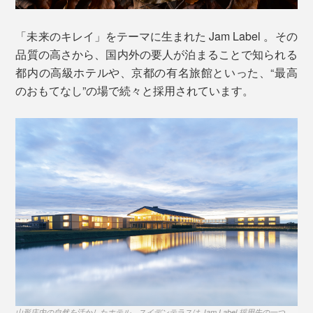
「未来のキレイ」をテーマに生まれた Jam Label 。その
品質の高さから、国内外の要人が泊まることで知られる
都内の高級ホテルや、京都の有名旅館といった、“最高
※髪が長い人やオイリー肌の人は、髪を洗った後の泡が足りなくなる場合がありま
のおもてなし”の場で続々と採用されています。
す。そのときは、シャンプーを継ぎ足して、再びよく泡立ててください
。
全身を洗ったら、一気にシャワーで流して、お風呂は終
了。
こだわりの「泡」は、泡立ちがよくて、モチモチの感
触。汚れをしっかり浮かしながら、洗い上がりの肌はし
山形庄内の自然を活かしたホテル、スイデンテラスは Jam Label 採用先の一つ
。