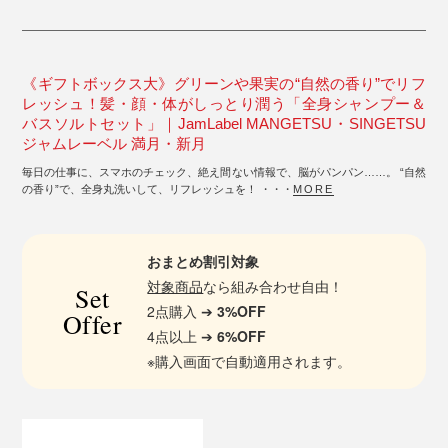
《ギフトボックス大》グリーンや果実の“自然の香り”でリフ
レッシュ！髪・顔・体がしっとり潤う「全身シャンプー＆
バスソルトセット」｜JamLabel MANGETSU・SINGETSU
ジャムレーベル 満月・新月
毎日の仕事に、スマホのチェック、絶え間ない情報で、脳がパンパン……。 “自然
の香り”で、全身丸洗いして、リフレッシュを！ ・・・
MORE
おまとめ割引対象
対象商品
なら組み合わせ自由！
Set
2点購入 ➔
3%OFF
Offer
4点以上 ➔
6%OFF
※購入画面で自動適用されます。