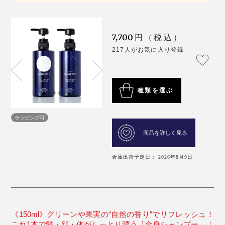
7,700
円（税込）
217人がお気に入り登録
種類を選ぶ
ラッピング可
商品を詳しく見る
倉庫出荷予定日： 2026年8月9日
《150ml》グリーンや果実の“自然の香り”でリフレッシュ！
これ1本で髪・顔・体がしっとり潤う「全身シャンプー」｜