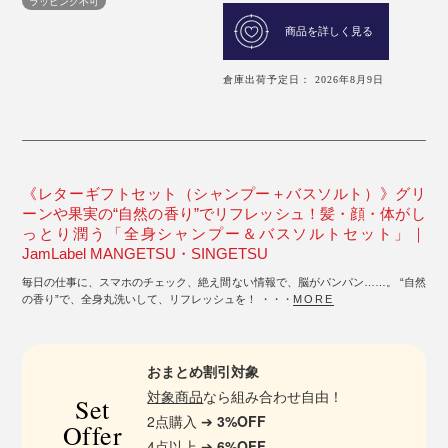
ラッピング不可
商品を詳しく見る
倉庫出荷予定日： 2026年8月9日
《レターギフトセット（シャンプー＋バスソルト）》グリ
ーンや果実の“自然の香り”でリフレッシュ！髪・顔・体がし
っとり潤う「全身シャンプー＆バスソルトセット」｜
JamLabel MANGETSU・SINGETSU
毎日の仕事に、スマホのチェック、絶え間ない情報で、脳がパンパン……。 “自然
の香り”で、全身丸洗いして、リフレッシュを！ ・・・
MORE
おまとめ割引対象
対象商品
なら組み合わせ自由！
Set
2点購入 ➔
3%OFF
Offer
4点以上 ➔
6%OFF