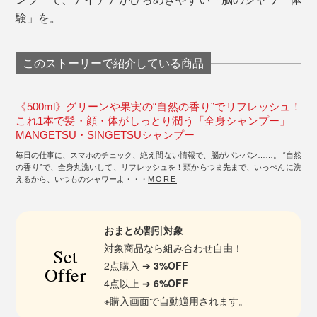
験」を。
このストーリーで紹介している商品
《500ml》グリーンや果実の“自然の香り”でリフレッシュ！
これ1本で髪・顔・体がしっとり潤う「全身シャンプー」｜
MANGETSU・SINGETSUシャンプー
毎日の仕事に、スマホのチェック、絶え間ない情報で、脳がパンパン……。 “自然
の香り”で、全身丸洗いして、リフレッシュを！頭からつま先まで、いっぺんに洗
えるから、いつものシャワーよ・・・
MORE
おまとめ割引対象
対象商品
なら組み合わせ自由！
Set
2点購入 ➔
3%OFF
Offer
4点以上 ➔
6%OFF
※購入画面で自動適用されます。