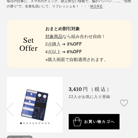
毎日の仕事に、スマホのチェック、絶え間ない情報で、脳がパンパン……。 “自然
の香り”で、全身丸洗いして、リフレッシュを！ ・・・
MORE
おまとめ割引対象
対象商品
なら組み合わせ自由！
Set
2点購入 ➔
3%OFF
Offer
4点以上 ➔
6%OFF
※購入画面で自動適用されます。
3,410
円（税込）
22人がお気に入り登録
お買い物カゴへ