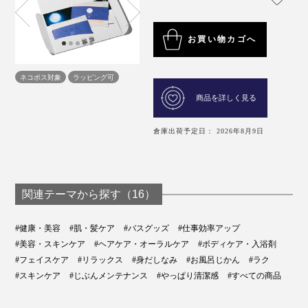
お買い物カゴへ
ネコポス対象
ラッピング可
商品を詳しく見る
倉庫出荷予定日： 2026年8月9日
関連テーマから探す（16）
#健康・美容
#肌・髪ケア
#バスグッズ
#仕事効率アップ
#美容・スキンケア
#ヘアケア・オーラルケア
#ボディケア・入浴剤
#フェイスケア
#リラックス
#身だしなみ
#お風呂じかん
#ラク
#スキンケア
#じぶんメンテナンス
#やっぱり清潔感
#すべての商品