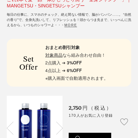
MANGETSU・SINGETSUシャンプー
毎日の仕事に、スマホのチェック、絶え間ない情報で、脳がパンパン……。 “自然
の香り”で、全身丸洗いして、リフレッシュを！頭からつま先まで、いっぺんに洗
えるから、いつものシャワーよ・・・
MORE
おまとめ割引対象
対象商品
なら組み合わせ自由！
Set
2点購入 ➔
3%OFF
Offer
4点以上 ➔
6%OFF
※購入画面で自動適用されます。
2,750
円（税込）
170人がお気に入り登録