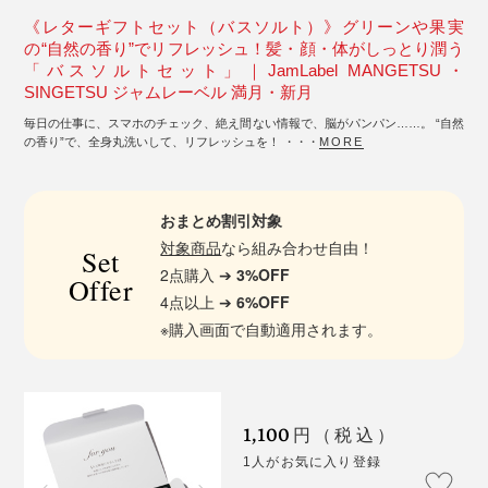
《レターギフトセット（バスソルト）》グリーンや果実
の“自然の香り”でリフレッシュ！髪・顔・体がしっとり潤う
「バスソルトセット」｜JamLabel MANGETSU・
SINGETSU ジャムレーベル 満月・新月
毎日の仕事に、スマホのチェック、絶え間ない情報で、脳がパンパン……。 “自然
の香り”で、全身丸洗いして、リフレッシュを！ ・・・
MORE
おまとめ割引対象
対象商品
なら組み合わせ自由！
Set
2点購入 ➔
3%OFF
Offer
4点以上 ➔
6%OFF
※購入画面で自動適用されます。
1,100
円（税込）
1人がお気に入り登録