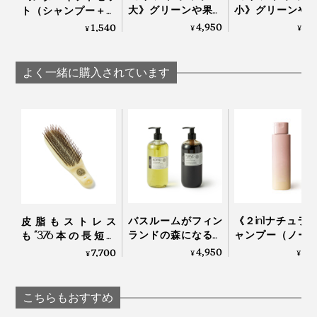
大》グリーンや果実
小》グリーンや
ト（シャンプー＋バ
香りの選び方は自由です。好みや気分に合せて、どちら
の“自然の香り”でリ
の“自然の香り”
スソルト）》グリー
4,950
3,
1,540
¥
¥
¥
かの香りを選んだり、月の満ち欠けに合せて使い分けた
フレッシュ！髪・
フレッシュ！髪
ンや果実の“自然の香
り。
顔・体がしっとり潤
顔・体がしっと
り”でリフレッシュ！
う「全身シャンプー
う「全身シャン
髪・顔・体がしっと
よく一緒に購入されています
＆バスソルトセッ
＆バスソルトセ
り潤う「全身シャン
大好きな香りで全身を洗いながら、自然ならではの心地
ト」｜JamLabel
ト」｜JamLab
プー＆バスソルトセ
よさを、たっぷり浴びてください。
MANGETSU・
MANGETS
ット」｜JamLabel
SINGETSU ジャムレ
SINGETSU ジャ
MANGETSU・
ーベル 満月・新月
ーベル 満月・新月
SINGETSU
バスルームがフィン
《２in1ナチュラ
皮脂もストレス
ランドの森になる、
ャンプー（ノー
も“376本の長短ピ
「白樺の若葉」と
フラワー）250ml
ン”が洗い流してくれ
4,950
3,
7,700
¥
¥
¥
「森の土」の香りの
「米と芍薬」で
る「スカルプブラ
ボディーソープ｜
おう、99％植物
シ」｜Jam Labelスカ
OSMIA
のアミノ酸系シ
ルプブラシ
こちらもおすすめ
プー | uruotte