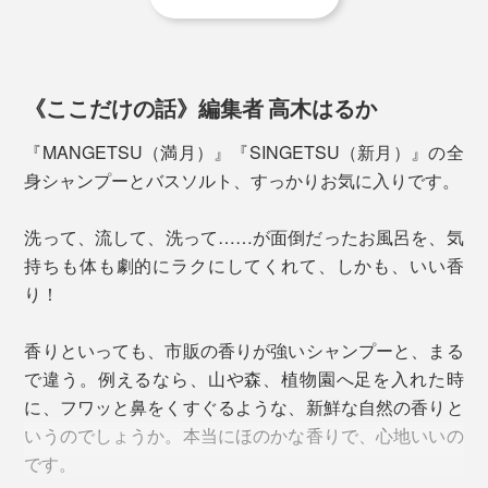
『MANGETSU（満月）』はピンクソルトを、
『SINGETSU（新月）』はクリスタルソルトを。
《ここだけの話》編集者 高木はるか
『MANGETSU（満月）』『SINGETSU（新月）』の全
そもそも香りといえば、どうしても「女性向け」「香り
身シャンプーとバスソルト、すっかりお気に入りです。
が強い、洗った後も残る」「人工的」というイメージが
ありました。
洗って、流して、洗って……が面倒だったお風呂を、気
持ちも体も劇的にラクにしてくれて、しかも、いい香
『MANGETSU（満月）』『SINGETSU（新月）』は、
り！
違います。
香りといっても、市販の香りが強いシャンプーと、まる
香りの成分は、すべて天然のオイル。だから、自然に触
で違う。例えるなら、山や森、植物園へ足を入れた時
れた時のような、心地よさ。お風呂上がりにはまず残り
に、フワッと鼻をくすぐるような、新鮮な自然の香りと
どちらも、ナトリウム・カルシウム・鉄・リン・マグネ
ません。
いうのでしょうか。本当にほのかな香りで、心地いいの
シウム・カリウム・亜鉛・ケイ素・イオウといった、10
です。
種類のミネラルがたっぷり。
男女を問わず、強い香りが苦手な人も、「心地よさ」を