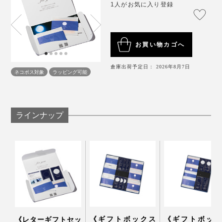
1人がお気に入り登録
す。
自然の香りをかぐと、私たちが山や森で感じた癒しの体
お買い物カゴへ
験とつながって、心地よさを呼び覚ましてくれるそう。
倉庫出荷予定日： 2026年8月7日
ネコポス対象
ラッピング可能
ラインナップ
忙しいあの人に、ハーブ香る入浴で、脳のリフレッシュ
体験を贈りましょう。
『MANGETSU（満月）』と『SINGETSU（新月）』、
《ギフトボックス
《ギフトボック
《レターギフトセッ