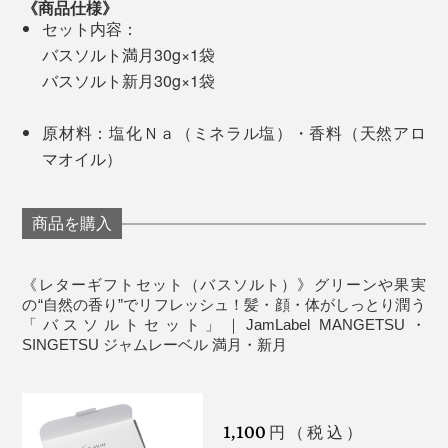
《商品仕様》
セット内容：
心地よい脳のシャワー体験、忙しいあの人に、ぜひ贈っ
『SINGETSU（新月）』は、新しい始まり、リフレッシ
バスソルト満月30g×1袋
てください。
ュをイメージした香り。
バスソルト新月30g×1袋
爽やかなレモンやペパーミント、樹木を思わせるジュニ
原材料：塩化Ｎａ（ミネラル塩）・香料（天然アロ
パーを中心に、こちらも天然オイルをブレンドしていま
マオイル）
す。
商品を購入
本品は、『MANGETSU（満月）』『SINGETSU（新
《レターギフトセット（バスソルト）》グリーンや果実
月）』のバスソルト各1袋を、封筒形のパッケージに詰
の“自然の香り”でリフレッシュ！髪・顔・体がしっとり潤う
「バスソルトセット」｜JamLabel MANGETSU・
めたギフトセット。
SINGETSU ジャムレーベル 満月・新月
ちょっとしたお返しやお礼、食事会の手土産、1、2泊の
旅行にちょうどいいサイズです。
香りを感じる嗅覚は、私たちの五感で唯一、感情や記憶
1,100
円（税込）
をコントロールする、脳の大脳辺縁系へ直接伝わりま