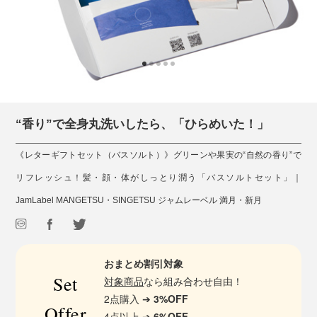
“香り”で全身丸洗いしたら、「ひらめいた！」
《レターギフトセット（バスソルト）》グリーンや果実の“自然の香り”で
リフレッシュ！髪・顔・体がしっとり潤う「バスソルトセット」｜
JamLabel MANGETSU・SINGETSU ジャムレーベル 満月・新月
おまとめ割引対象
Set
対象商品
なら組み合わせ自由！
2点購入 ➔
3%OFF
Offer
4点以上 ➔
6%OFF