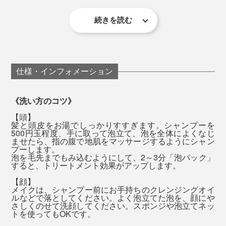
感じやすい香りです。
入浴時に、『MANGETSU（満月）』または
続きを読む
『MANGETSU（満月）』はやや甘めの香り、
『SINGETSU（新月）』をひと袋、湯船に入れてくださ
『SINGETSU（新月）』はフレッシュな柑橘の香りで、
い。ハーブの香りが一瞬フワッと広がって、だんだん落
私はその日の気分で使い分けています。
ち着いてきます。
仕様・インフォメーション
全身シャンプーは、豊かな泡で、頭からつま先までを包
むように洗って、一気に流すと、髪も肌もしっとり。そ
《洗い方のコツ》
の頃には、もう香りは落ち着いて、ほとんど感じませ
【頭】
ん。
髪と頭皮をお湯でしっかりすすぎます。シャンプーを
500円玉程度、手に取って泡立て、泡を全体によくなじ
ませたら、指の腹で地肌をマッサージするようにシャン
流した後は、肌が滑るような、ぬめりが残りますが、大
プーします。
泡を毛先までもみ込むようにして、2～3分「泡パック」
丈夫。タオルで拭いた後は落ち着いて、「お風呂上がり
すると、トリートメント効果がアップします。
のしっとり感」が長く続くように感じます。
【顔】
この心地よい香りは、アロマセラピスト、高橋克郎氏の
メイクは、シャンプー前にお手持ちのクレンジングオイ
ルなどで落としてください。よく泡立てた泡を、顔にや
バスソルトは、袋を開けると、フワッと香りが広がっ
監修によるもの。
さしくのせて洗顔してください。スポンジや泡立てネッ
て、いい気持ち。
トを使ってもOKです。