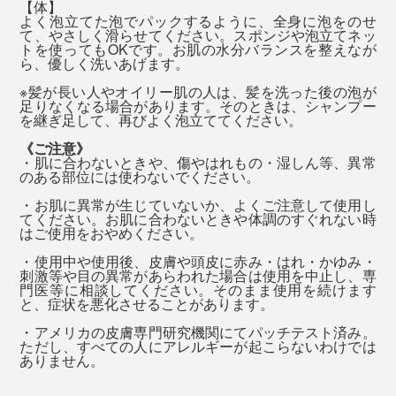
高橋氏は、東京・吉祥寺で20年以上続いている老舗のア
【体】
天然岩塩は溶けやすく、岩塩といっしょに、
湯船に入れると、香りも溶けていって、ほとんど感じな
よく泡立てた泡でパックするように、全身に泡をのせ
ロマテラピースクール セリストの校長で、公益社団法
『MANGETSU（満月）』『SINGETSU（新月）』の香
て、やさしく滑らせてください。スポンジや泡立てネッ
くなりますが、ミネラル豊富なお湯のおかげでしょう、
人 日本アロマ環境協会を設立した、アロマの先駆者で
トを使ってもOKです。お肌の水分バランスを整えなが
りも溶けていくので、バスソルトは、湯船に入る直前に
ら、優しく洗いあげます。
ぬるめのお湯でも、体がよく温まります。
す。
入れることをおすすめします。
※髪が長い人やオイリー肌の人は、髪を洗った後の泡が
足りなくなる場合があります。そのときは、シャンプー
実は、MONOCOの原稿の〆切日は、忙しさと疲れで、
高橋氏によると、『MANGETSU（満月）』は、心身を
を継ぎ足して、再びよく泡立ててください。
38～40℃のややぬるめのお湯に、15～20分ほど、ゆっ
お風呂を翌朝に延ばしがちだったのですが（笑）、
優しく満たしてくれるイメージの香り。
《ご注意》
くり浸かりましょう。浸かった後は、シャワーで流さず
『MANGETSU（満月）』『SINGETSU（新月）』を使
・肌に合わないときや、傷やはれもの・湿しん等、異常
に、そのまま上がってください（バスソルトの香りは、
のある部位には使わないでください。
うようになってからは、忙しくても、夜のうちにお風呂
ほんのり甘いオレンジやゼラニウム、落ち着いたラベン
ほとんど残りません）
へ入るようになりました！
・お肌に異常が生じていないか、よくご注意して使用し
ダーやパチュリを中心に、天然のオイルをブレンドして
てください。お肌に合わないときや体調のすぐれない時
います。
はご使用をおやめください。
発汗作用や、角質を柔らかくして汚れを落としやすくす
香りを感じると、山や公園で自然に触れた時の記憶や心
・使用中や使用後、皮膚や頭皮に赤み・はれ・かゆみ・
るといった高い温浴効果で、全身ホカホカ、肌しっと
地よさを思い出して、それまでの仕事から意識が“離れ
刺激等や目の異常があらわれた場合は使用を中止し、専
り。
門医等に相談してください。そのまま使用を続けます
る”からでしょうか。
と、症状を悪化させることがあります。
・アメリカの皮膚専門研究機関にてパッチテスト済み。
シャワーを浴びているうちに、急に、「あ、書き出しは
ただし、すべての人にアレルギーが起こらないわけでは
ありません。
こうしよう」「こんな言葉があったな」と、アイデアが
ふっと湧いて出てくる感覚をつかめたからです。