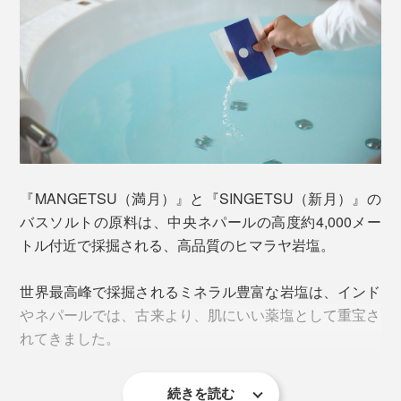
グリーンや果実、花の天然精油で作られたほのかな香り
は、自然に包まれるようなやさしさ。
ヒマラヤ岩塩のミネラル豊富な湯に浸かれば、体中のめ
ぐりがよくなって、ホッカホカに。
『MANGETSU（満月）』と『SINGETSU（新月）』の
こんなリフレッシュできるギフトは、めずらしいでしょ
バスソルトの原料は、中央ネパールの高度約4,000メー
う。
トル付近で採掘される、高品質のヒマラヤ岩塩。
世界最高峰で採掘されるミネラル豊富な岩塩は、インド
やネパールでは、古来より、肌にいい薬塩として重宝さ
れてきました。
続きを読む