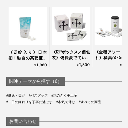
《12Pボックス／個包
《全種アソート
《21錠入り》日本
装》備長炭でていね
ト》標高600m
初！独自の高硬度マ
いに炙った、おこげ
岡・有機茶畑で
イクロカプセル技術
1,800
1,
1,980
¥
¥
¥
香る炒り餅をブレン
た、溶かして飲
が生んだ“重炭酸湯”の
ド「京玄米茶（東／
ーガニックの「
タブレット入浴剤｜
煎茶ベース、西／ほ
茶パウダー（1
薬用Hot Bubble PRO
関連テーマから探す（6）
うじ茶ベース）」｜
本）」｜TH
京玄米茶 上ル入ル
NODOKA
#健康・美容
#バスグッズ
#気のきく手土産
#一日の終わりを丁寧に過ごす
#本気で休む
#すべての商品
お問い合わせ