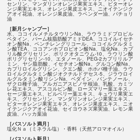
センリン、マンダリンオレンジ果実エキス、ビターオレ
ンジ果実エキス、オレンジ果皮エキス、ニオイテンジク
『MANGETSU（満月）』と『SINGETSU（新月）』、
アオイ花油、オレンジ果皮油、ラベンダー油、パチョリ
油
香りの選び方は自由です。好みや気分に合せて、どちら
［新月シャンプー］
かの香りを選んだり、月の満ち欠けに合せて使い分けた
水、ココイルメチルタウリンNa、ラウラミドプロピル
り。
ベタイン、パーム核脂肪酸アミドDEA、ココイルイセチ
今までのように、化粧水にオイル、クリームと、何重も
オン酸Na、ペンチレングリコール、ココイルグルタミ
塗り重ねるような保湿ケアは、必要ないはずです。
ン酸TEA、ココアンホプロピオン酸Na、塩化Na、カプ
リル酸グリセリン、ポリクオタニウム-10、ラウリン酸
大好きな香りで全身を洗いながら、自然ならではの心地
ポリグリセリン-10、エタノール、PEG-2カプリリルア
よさを、たっぷり浴びてください。
ミン、ヤシ脂肪酸、イセチオン酸Na、グルコン酸Na、
『MANGETSU（満月）』『SINGETSU（新月）』の全
カプリロイルグリシン、クエン酸、ホホバ種子油、ラウ
身シャンプーは、年間1,000人以上の髪を扱うトップサ
ロイルグルタミン酸ジオクチルドデセス-5、ジラウロイ
ルグルタミン酸リシンNa、ベダイン、パンテノール、
ロンオーナーを始め、薬剤師やコスメ処方研究員といっ
本品は、『MANGETSU（満月）』『SINGETSU（新
ザクロ種子油、アルガニアスピノサ核油、乳酸、カミツ
レ花エキス、アスコルビン酸、ローズマリー葉エキス、
たエキスパートたちが、試作しては、プロの美容師たち
月）』の全身シャンプー各3袋とバスソルト各3袋のギフ
セージ葉エキス、ビルベリー葉エキス、キュウリ果実エ
とともに使用感をチェック。
トセット。自宅だけでなく、旅行や出張、ジムへ持って
キス、グリセンリン、マンダリンオレンジ果実エキス、
ビターオレンジ果実エキス、オレンジ果皮エキス、ニオ
いってもちょうどいいサイズです。
イテンジクアオイ花油、セイヨウネズ果実油、レモン果
本当の心地よさのために、50回以上の試作をくり返し
皮油、ハッカ葉油
て、洗い心地、仕上がりともに極めた全身シャンプーを
［バスソルト満月］
塩化Ｎａ（ミネラル塩）・香料（天然アロマオイル）
完成させました。
［バスソルト新月］