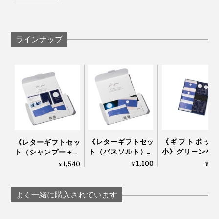
分は、
特長1
ラインナップ
髪や肌が持つバリア機能を守りながら、汚れを落と
すアミノ系洗浄成分
特長2
世界85ヵ国でオーガニック認証の実績がある「エコ
サート認証」を取得した、12種の植物成分
特長3
99％以上の生分解性がある、環境に配慮した成分
特長4
《レターギフトセッ
《ギフトボック
《レターギフトセッ
シリコンなどの合成ポリマー、パラベンやフェノキ
ト（バスソルト）》
小》グリーンや
ト（シャンプー＋バ
グリーンや果実の“自
の“自然の香り”
シエタノールは使わない
スソルト）》グリー
1,100
3,
1,540
¥
¥
¥
然の香り”でリフレッ
フレッシュ！髪
ンや果実の“自然の香
特長5
シュ！髪・顔・体が
顔・体がしっと
り”でリフレッシュ！
遺伝子組み換えされた素材は使わない
しっとり潤う「バス
う「全身シャン
髪・顔・体がしっと
よく一緒に購入されています
ソルトセット」｜
＆バスソルトセ
り潤う「全身シャン
JamLabel
ト」｜JamLab
プー＆バスソルトセ
私たちの髪・肌へのストレスはもちろん、自然環境への