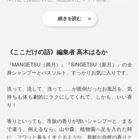
感じやすい香りです。
続きを読む
世界最高峰で採掘されるミネラル豊富な岩塩は、インド
やネパールでは、古来より、肌にいい薬塩として重宝さ
れてきました。
《ここだけの話》編集者 高木はるか
『MANGETSU（満月）』はピンクソルトを、
『SINGETSU（新月）』はクリスタルソルトを。
『MANGETSU（満月）』『SINGETSU（新月）』の全
身シャンプーとバスソルト、すっかりお気に入りです。
使い方はカンタン、まさに全身丸洗い。
洗って、流して、洗って……が面倒だったお風呂を、気
『MANGETSU（満月）』または『SINGETSU（新
持ちも体も劇的にラクにしてくれて、しかも、いい香
月）』のどちらかを、手のひらに出して、水を含ませて
り！
から泡立ててください。
この心地よい香りは、アロマセラピスト、高橋克郎氏の
香りといっても、市販の香りが強いシャンプーと、まる
監修によるもの。
見た目は透明、目立った香りもない、ごく普通のシャン
で違う。例えるなら、山や森、植物園へ足を入れた時
プーですが、あっという間にキメ細かい、モチモチ泡の
に、フワッと鼻をくすぐるような、新鮮な自然の香りと
高橋氏は、東京・吉祥寺で20年以上続いている老舗のア