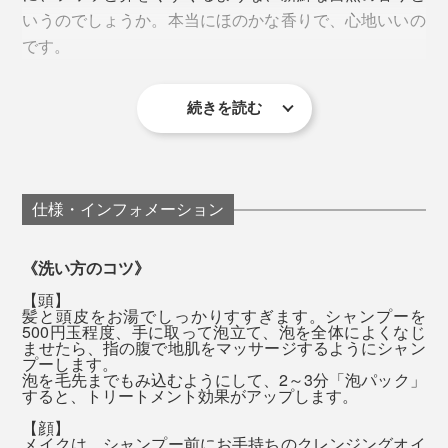
できあがり。
いうのでしょうか。本当にほのかな香りで、心地いいの
ロマテラピースクール セリストの校長で、公益社団法
です。
人 日本アロマ環境協会を設立した、アロマの先駆者で
す。
どちらも、ナトリウム・カルシウム・鉄・リン・マグネ
続きを読む
『MANGETSU（満月）』はやや甘めの香り、
高橋氏によると、『MANGETSU（満月）』は、心身を
シウム・カリウム・亜鉛・ケイ素・イオウといった、10
『SINGETSU（新月）』はフレッシュな柑橘の香りで、
優しく満たしてくれるイメージの香り。
種類のミネラルがたっぷり。
私はその日の気分で使い分けています。
ほんのり甘いオレンジやゼラニウム、落ち着いたラベン
入浴時に、『MANGETSU（満月）』または
仕様・インフォメーション
全身シャンプーは、豊かな泡で、頭からつま先までを包
ダーやパチュリを中心に、天然のオイルをブレンドして
『SINGETSU（新月）』をひと袋、湯船に入れてくださ
むように洗って、一気に流すと、髪も肌もしっとり。そ
います。
い。ハーブの香りが一瞬フワッと広がって、だんだん落
《洗い方のコツ》
の頃には、もう香りは落ち着いて、ほとんど感じませ
ち着いてきます。
【頭】
ん。
髪と頭皮をお湯でしっかりすすぎます。シャンプーを
500円玉程度、手に取って泡立て、泡を全体によくなじ
ませたら、指の腹で地肌をマッサージするようにシャン
まずは、いつものように頭を洗います。指でマッサージ
流した後は、肌が滑るような、ぬめりが残りますが、大
プーします。
泡を毛先までもみ込むようにして、2～3分「泡パック」
するように洗っていると、ますます泡立ってきて、しか
丈夫。タオルで拭いた後は落ち着いて、「お風呂上がり
すると、トリートメント効果がアップします。
も、その泡がヘタりにくいことを実感するはずです。
のしっとり感」が長く続くように感じます。
【顔】
メイクは、シャンプー前にお手持ちのクレンジングオイ