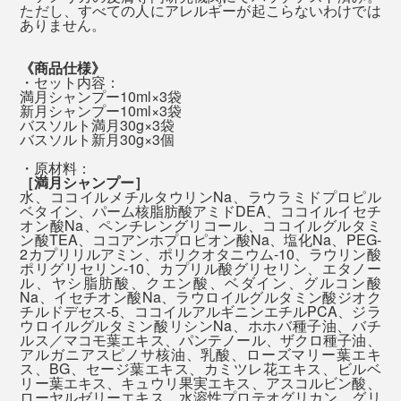
シャワーを浴びているうちに、急に、「あ、書き出しは
す。
ただし、すべての人にアレルギーが起こらないわけでは
全身を洗ったら、一気にシャワーで流して終了。洗い流
ありません。
こうしよう」「こんな言葉があったな」と、アイデアが
した後は、香りはほとんど消えています。
ふっと湧いて出てくる感覚をつかめたからです。
自然の香りをかぐと、私たちが山や森で感じた癒しの体
《商品仕様》
験とつながって、心地よさを呼び覚ましてくれるそう。
・セット内容：
「泡パック」した髪は、しっとりまとまって、指どおり
満月シャンプー10ml×3袋
心地よい脳のシャワー体験、忙しいあの人に、ぜひ贈っ
新月シャンプー10ml×3袋
なめらか。髪を乾かした後も、しっとり感が続いて、ヘ
てください。
バスソルト満月30g×3袋
アオイルでケアしたようにまとまります。
バスソルト新月30g×3個
・原材料：
［満月シャンプー］
湯上り後の顔も体も、しっとり。タオルで拭いた後も、
水、ココイルメチルタウリンNa、ラウラミドプロピル
肌がつっぱる感じは、まずありません。
ベタイン、パーム核脂肪酸アミドDEA、ココイルイセチ
オン酸Na、ペンチレングリコール、ココイルグルタミ
バスソルトと全身シャンプーの使い方を説明したご案内カード入り
ン酸TEA、ココアンホプロピオン酸Na、塩化Na、PEG-
2カプリリルアミン、ポリクオタニウム-10、ラウリン酸
ポリグリセリン-10、カプリル酸グリセリン、エタノー
発汗作用や、角質を柔らかくして汚れを落としやすくす
ル、ヤシ脂肪酸、クエン酸、ベダイン、グルコン酸
Na、イセチオン酸Na、ラウロイルグルタミン酸ジオク
るといった高い温浴効果で、全身ホカホカ、肌しっと
チルドデセス-5、ココイルアルギニンエチルPCA、ジラ
り。
ウロイルグルタミン酸リシンNa、ホホバ種子油、バチ
ルス／マコモ葉エキス、パンテノール、ザクロ種子油、
アルガニアスピノサ核油、乳酸、ローズマリー葉エキ
ス、BG、セージ葉エキス、カミツレ花エキス、ビルベ
リー葉エキス、キュウリ果実エキス、アスコルビン酸、
ローヤルゼリーエキス、水溶性プロテオグリカン、グリ