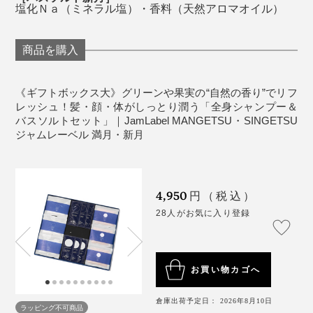
塩化Ｎａ（ミネラル塩）・香料（天然アロマオイル）
商品を購入
《ギフトボックス大》グリーンや果実の“自然の香り”でリフ
レッシュ！髪・顔・体がしっとり潤う「全身シャンプー＆
バスソルトセット」｜JamLabel MANGETSU・SINGETSU
ジャムレーベル 満月・新月
忙しいあの人に、ハーブ香る入浴で、脳のリフレッシュ
4,950
円（税込）
体験を贈りましょう。
28人がお気に入り登録
こだわりの「泡」は、泡立ちがよくて、モチモチの感
触。汚れをしっかり浮かしながら、洗い上がりの肌はし
っとり。髪もスルリとまとまる――。
お買い物カゴへ
1回で、ここまで心地よい全身洗いができる
倉庫出荷予定日： 2026年8月10日
『MANGETSU（満月）』『SINGETSU（新月）』の成
ラッピング不可商品