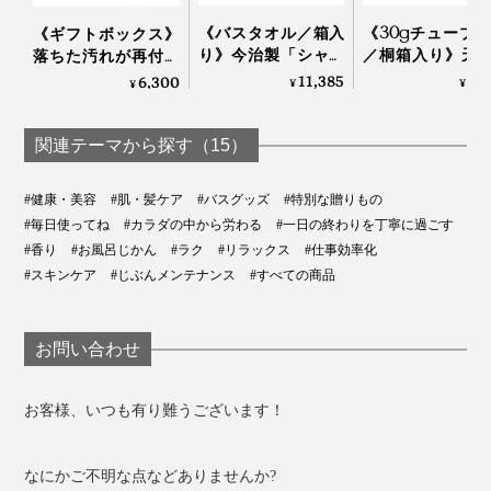
《バスタオル／箱入
《30gチューブ×
《ギフトボックス》
り》今治製「シャト
／桐箱入り》天
落ちた汚れが再付着
ル織機」でゆっくり
分97.1%、フッ素
しない、綿もカシミ
11,385
5,
6,300
¥
¥
¥
織った、育つタオル
泡剤・研磨剤・
ヤも洗える「洗濯洗
｜SHUTTLE 1963
料・合成原料フ
剤」｜Fukii
の「木曽檜歯磨
関連テーマから探す（15）
ェル」
#健康・美容
#肌・髪ケア
#バスグッズ
#特別な贈りもの
#毎日使ってね
#カラダの中から労わる
#一日の終わりを丁寧に過ごす
#香り
#お風呂じかん
#ラク
#リラックス
#仕事効率化
#スキンケア
#じぶんメンテナンス
#すべての商品
お問い合わせ
お客様、いつも有り難うございます！
なにかご不明な点などありませんか?