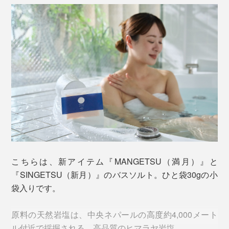
写真手前は「ギフトボックス小」、奥は「ギフトボックス大」
それぞれのアロマオイルをブレンドした、『Jam
そもそも香りといえば、どうしても「女性向け」「香り
Label』の香りつきタイプと言えます。
が強い、洗った後も残る」「人工的」というイメージが
ありました。
『Jam Label』同様に、『MANGETSU（満月）』
『SINGETSU（新月）』も、このシャンプーを泡立てて
『MANGETSU（満月）』『SINGETSU（新月）』は、
髪を洗ったら、そのままの泡で、顔も体も洗えるので
違います。
す。
こちらは、新アイテム『MANGETSU（満月）』と
香りの成分は、すべて天然のオイル。だから、自然に触
『SINGETSU（新月）』のバスソルト。ひと袋30gの小
れた時のような、心地よさ。ほのかな香りで、洗った後
袋入りです。
はまず残りません。
原料の天然岩塩は、中央ネパールの高度約4,000メート
男女を問わず、強い香りが苦手な人も、「心地よさ」を
ル付近で採掘される、高品質のヒマラヤ岩塩。