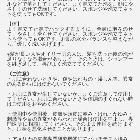
シャンプー後はすぐに流さないで、そのまま髪を「泡パ
ルなどで落としてください。よく泡立てた泡を、顔にや
バスソルトは、袋を開けると、フワッと香りが広がっ
さしくのせて洗顔してください。スポンジや泡立てネッ
ック」するのがオススメ（2分以上）。その間に、残り
て、いい気持ち。
『SINGETSU（新月）』は、新しい始まり、リフレッシ
トを使ってもOKです。
の泡で顔〜体と、泡を上から下へ流していくイメージで
ュをイメージした香り。
【体】
洗ってください。
湯船に入れると、香りも溶けていって、ほとんど感じな
よく泡立てた泡でパックするように、全身に泡をのせ
て、やさしく滑らせてください。スポンジや泡立てネッ
くなりますが、ミネラル豊富なお湯のおかげでしょう、
爽やかなレモンやペパーミント、樹木を思わせるジュニ
トを使ってもOKです。お肌の水分バランスを整えなが
ら、優しく洗いあげます。
ぬるめのお湯でも、体がよく温まります。
パーを中心に、こちらも天然オイルをブレンドしていま
※髪が長い人やオイリー肌の人は、髪を洗った後の泡が
す。
天然岩塩は溶けやすく、岩塩といっしょに、
足りなくなる場合があります。そのときは、シャンプー
実は、MONOCOの原稿の〆切日は、忙しさと疲れで、
を継ぎ足して、再びよく泡立ててください。
『MANGETSU（満月）』『SINGETSU（新月）』の香
お風呂を翌朝に延ばしがちだったのですが（笑）、
《ご注意》
りも溶けていくので、バスソルトは、湯船に入る直前に
『MANGETSU（満月）』『SINGETSU（新月）』を使
・肌に合わないときや、傷やはれもの・湿しん等、異常
入れることをおすすめします。
のある部位には使わないでください。
うようになってからは、忙しくても、夜のうちにお風呂
へ入るようになりました！
・お肌に異常が生じていないか、よくご注意して使用し
38～40℃のややぬるめのお湯に、15～20分ほど、ゆっ
てください。お肌に合わないときや体調のすぐれない時
はご使用をおやめください。
くり浸かりましょう。浸かった後は、シャワーで流さず
香りを感じると、山や公園で自然に触れた時の記憶や心
・使用中や使用後、皮膚や頭皮に赤み・はれ・かゆみ・
に、そのまま上がってください（バスソルトの香りは、
地よさを思い出して、それまでの仕事から意識が“離れ
刺激等や目の異常があらわれた場合は使用を中止し、専
ほとんど残りません）
門医等に相談してください。そのまま使用を続けます
る”からでしょうか。
香りを感じる嗅覚は、私たちの五感で唯一、感情や記憶
※髪が長い人やオイリー肌の人は、髪を洗った後の泡が足りなくなる場合がありま
と、症状を悪化させることがあります。
す。そのときは、シャンプーを継ぎ足して、再びよく泡立ててください。
をコントロールする、脳の大脳辺縁系へ直接伝わりま
・アメリカの皮膚専門研究機関にてパッチテスト済み。