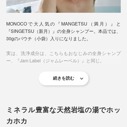
シャンプー一つで、頭からつま先まで、全身いっぺんに
洗えて、肌も髪もしっとり。バスソルトを溶かした、ミ
ネラル豊富な湯に浸かれば、体中のめぐりがよくなっ
MONOCOで大人気の『MANGETSU（満月）』と
て、ホッカホカに。
『SINGETSU（新月）』の全身シャンプー。本品では、
30gのパウチ（小袋）入りになりました。
こんなリフレッシュできるギフトは、めずらしいでしょ
う。
実は、洗浄成分は、こちらもおなじみの全身シャンプ
ー、『Jam Label（ジャムレーベル）』と同じ。
続きを読む
ミネラル豊富な天然岩塩の湯でホッ
カホカ