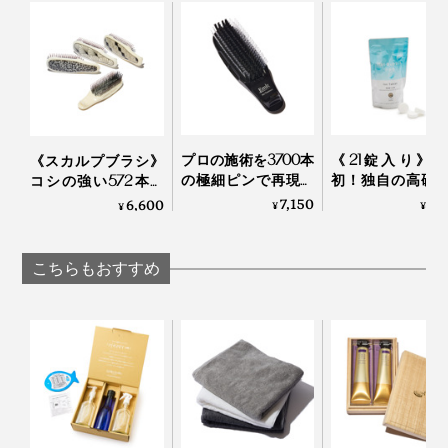
MANGETSU・
MANGETS
ット」｜JamLabel
ストレスも徹底的に抑えた逸品です。
SINGETSU ジャムレ
SINGETSU ジャ
MANGETSU・
『MANGETSU（満月）』『SINGETSU（新月）』を使
ーベル 満月・新月
ーベル 満月・新月
SINGETSU
えば使うほど、髪と肌にいいだけでなく、時短やコスト
削減、水や環境への配慮も叶います。
プロの施術を3700本
《21錠入り》
《スカルプブラシ》
の極細ピンで再現す
初！独自の高硬
コシの強い572本の
る「トリートメント
イクロカプセル
ピンが、皮脂汚れを
7,150
1,
6,600
¥
¥
¥
ブラシ」｜EMIT
が生んだ“重炭
かき出す｜572
湯”のタブレット
剤｜薬用Hot Bubb
こちらもおすすめ
PRO