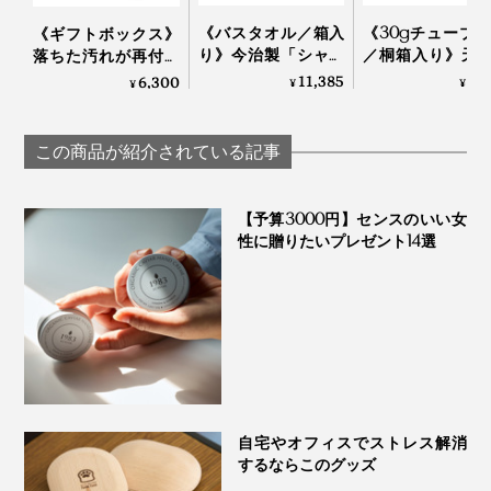
《バスタオル／箱入
《30gチューブ×
《ギフトボックス》
り》今治製「シャト
／桐箱入り》天
落ちた汚れが再付着
ル織機」でゆっくり
分97.1%、フッ素
しない、綿もカシミ
11,385
5,
6,300
¥
¥
¥
織った、育つタオル
泡剤・研磨剤・
ヤも洗える「洗濯洗
｜SHUTTLE 1963
料・合成原料フ
剤」｜Fukii
の「木曽檜歯磨
この商品が紹介されている記事
ェル」
【予算3000円】センスのいい女
性に贈りたいプレゼント14選
自宅やオフィスでストレス解消
するならこのグッズ