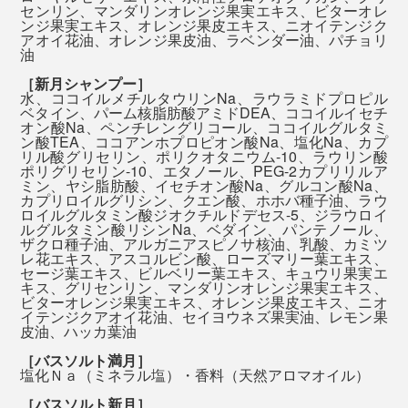
センリン、マンダリンオレンジ果実エキス、ビターオレ
ンジ果実エキス、オレンジ果皮エキス、ニオイテンジク
『MANGETSU（満月）』と『SINGETSU（新月）』、
アオイ花油、オレンジ果皮油、ラベンダー油、パチョリ
油
香りの選び方は自由です。好みや気分に合せて、どちら
［新月シャンプー］
かの香りを選んだり、月の満ち欠けに合せて使い分けた
水、ココイルメチルタウリンNa、ラウラミドプロピル
り。
ベタイン、パーム核脂肪酸アミドDEA、ココイルイセチ
今までのように、化粧水にオイル、クリームと、何重も
オン酸Na、ペンチレングリコール、ココイルグルタミ
塗り重ねるような保湿ケアは、必要ないはずです。
ン酸TEA、ココアンホプロピオン酸Na、塩化Na、カプ
リル酸グリセリン、ポリクオタニウム-10、ラウリン酸
大好きな香りで全身を洗いながら、自然ならではの心地
ポリグリセリン-10、エタノール、PEG-2カプリリルア
よさを、たっぷり浴びてください。
ミン、ヤシ脂肪酸、イセチオン酸Na、グルコン酸Na、
『MANGETSU（満月）』『SINGETSU（新月）』の全
カプリロイルグリシン、クエン酸、ホホバ種子油、ラウ
身シャンプーは、年間1,000人以上の髪を扱うトップサ
ロイルグルタミン酸ジオクチルドデセス-5、ジラウロイ
ルグルタミン酸リシンNa、ベダイン、パンテノール、
ロンオーナーを始め、薬剤師やコスメ処方研究員といっ
本品は、『MANGETSU（満月）』『SINGETSU（新
ザクロ種子油、アルガニアスピノサ核油、乳酸、カミツ
レ花エキス、アスコルビン酸、ローズマリー葉エキス、
たエキスパートたちが、試作しては、プロの美容師たち
月）』の全身シャンプー各2袋とバスソルト各2袋のギフ
セージ葉エキス、ビルベリー葉エキス、キュウリ果実エ
とともに使用感をチェック。
トセット。自宅だけでなく、旅行や出張、ジムへ持って
キス、グリセンリン、マンダリンオレンジ果実エキス、
ビターオレンジ果実エキス、オレンジ果皮エキス、ニオ
いってもちょうどいいサイズです。
イテンジクアオイ花油、セイヨウネズ果実油、レモン果
本当の心地よさのために、50回以上の試作をくり返し
皮油、ハッカ葉油
て、洗い心地、仕上がりともに極めた全身シャンプーを
［バスソルト満月］
塩化Ｎａ（ミネラル塩）・香料（天然アロマオイル）
完成させました。
［バスソルト新月］