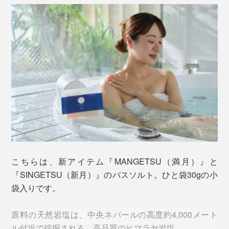
写真手前は「ギフトボックス小」、奥は「ギフトボックス大」
それぞれのアロマオイルをブレンドした、『Jam
そもそも香りといえば、どうしても「女性向け」「香り
Label』の香りつきタイプと言えます。
が強い、洗った後も残る」「人工的」というイメージが
ありました。
『Jam Label』同様に、『MANGETSU（満月）』
『SINGETSU（新月）』も、このシャンプーを泡立てて
『MANGETSU（満月）』『SINGETSU（新月）』は、
髪を洗ったら、そのままの泡で、顔も体も洗えるので
違います。
す。
こちらは、新アイテム『MANGETSU（満月）』と
香りの成分は、すべて天然のオイル。だから、自然に触
『SINGETSU（新月）』のバスソルト。ひと袋30gの小
れた時のような、心地よさ。ほのかな香りで、洗った後
袋入りです。
はまず残りません。
原料の天然岩塩は、中央ネパールの高度約4,000メート
男女を問わず、強い香りが苦手な人も、「心地よさ」を
ル付近で採掘される、高品質のヒマラヤ岩塩。