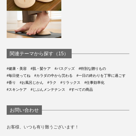
関連テーマから探す（15）
#健康・美容
#肌・髪ケア
#バスグッズ
#特別な贈りもの
#毎日使ってね
#カラダの中から労わる
#一日の終わりを丁寧に過ごす
#香り
#お風呂じかん
#ラク
#リラックス
#仕事効率化
#スキンケア
#じぶんメンテナンス
#すべての商品
お問い合わせ
お客様、いつも有り難うございます！