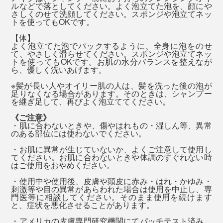
シャンプー後はすぐに流さないで、そのまま髪を「泡パ
ルなどで落としてください。よく泡立てた泡を、顔にや
バスソルトは、袋を開けると、フワッと香りが広がっ
さしくのせて洗顔してください。スポンジや泡立てネッ
ック」するのがオススメ（2分以上）。その間に、残り
て、いい気持ち。
『SINGETSU（新月）』は、新しい始まり、リフレッシ
トを使ってもOKです。
の泡で顔〜体と、泡を上から下へ流していくイメージで
ュをイメージした香り。
【体】
洗ってください。
湯船に入れると、香りも溶けていって、ほとんど感じな
よく泡立てた泡でパックするように、全身に泡をのせ
て、やさしく滑らせてください。スポンジや泡立てネッ
くなりますが、ミネラル豊富なお湯のおかげでしょう、
爽やかなレモンやペパーミント、樹木を思わせるジュニ
トを使ってもOKです。お肌の水分バランスを整えなが
ら、優しく洗いあげます。
ぬるめのお湯でも、体がよく温まります。
パーを中心に、こちらも天然オイルをブレンドしていま
※髪が長い人やオイリー肌の人は、髪を洗った後の泡が
す。
天然岩塩は溶けやすく、岩塩といっしょに、
足りなくなる場合があります。そのときは、シャンプー
実は、MONOCOの原稿の〆切日は、忙しさと疲れで、
を継ぎ足して、再びよく泡立ててください。
『MANGETSU（満月）』『SINGETSU（新月）』の香
お風呂を翌朝に延ばしがちだったのですが（笑）、
《ご注意》
りも溶けていくので、バスソルトは、湯船に入る直前に
『MANGETSU（満月）』『SINGETSU（新月）』を使
・肌に合わないときや、傷やはれもの・湿しん等、異常
入れることをおすすめします。
のある部位には使わないでください。
うようになってからは、忙しくても、夜のうちにお風呂
へ入るようになりました！
・お肌に異常が生じていないか、よくご注意して使用し
38～40℃のややぬるめのお湯に、15～20分ほど、ゆっ
てください。お肌に合わないときや体調のすぐれない時
はご使用をおやめください。
くり浸かりましょう。浸かった後は、シャワーで流さず
香りを感じると、山や公園で自然に触れた時の記憶や心
・使用中や使用後、皮膚や頭皮に赤み・はれ・かゆみ・
に、そのまま上がってください（バスソルトの香りは、
地よさを思い出して、それまでの仕事から意識が“離れ
刺激等や目の異常があらわれた場合は使用を中止し、専
ほとんど残りません）
門医等に相談してください。そのまま使用を続けます
る”からでしょうか。
香りを感じる嗅覚は、私たちの五感で唯一、感情や記憶
※髪が長い人やオイリー肌の人は、髪を洗った後の泡が足りなくなる場合がありま
と、症状を悪化させることがあります。
す。そのときは、シャンプーを継ぎ足して、再びよく泡立ててください。
をコントロールする、脳の大脳辺縁系へ直接伝わりま
・アメリカの皮膚専門研究機関にてパッチテスト済み。