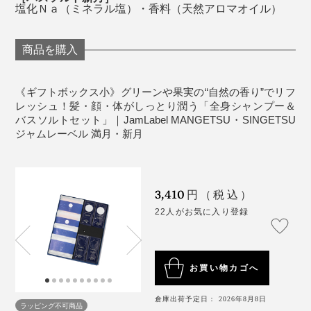
塩化Ｎａ（ミネラル塩）・香料（天然アロマオイル）
商品を購入
《ギフトボックス小》グリーンや果実の“自然の香り”でリフ
レッシュ！髪・顔・体がしっとり潤う「全身シャンプー＆
バスソルトセット」｜JamLabel MANGETSU・SINGETSU
ジャムレーベル 満月・新月
忙しいあの人に、ハーブ香る入浴で、脳のリフレッシュ
3,410
円（税込）
体験を贈りましょう。
22人がお気に入り登録
こだわりの「泡」は、泡立ちがよくて、モチモチの感
触。汚れをしっかり浮かしながら、洗い上がりの肌はし
っとり。髪もスルリとまとまる――。
お買い物カゴへ
1回で、ここまで心地よい全身洗いができる
倉庫出荷予定日： 2026年8月8日
『MANGETSU（満月）』『SINGETSU（新月）』の成
ラッピング不可商品