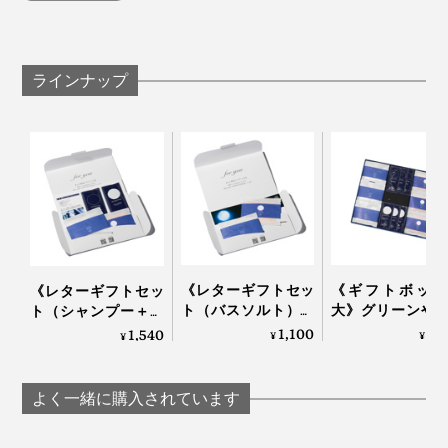
分は、
特長1
ラインナップ
髪や肌が持つバリア機能を守りながら、汚れを落と
すアミノ系洗浄成分
特長2
世界85ヵ国でオーガニック認証の実績がある「エコ
サート認証」を取得した、12種の植物成分
特長3
99％以上の生分解性がある、環境に配慮した成分
特長4
《レターギフトセッ
《ギフトボック
《レターギフトセッ
シリコンなどの合成ポリマー、パラベンやフェノキ
ト（バスソルト）》
大》グリーンや
ト（シャンプー＋バ
グリーンや果実の“自
の“自然の香り”
シエタノールは使わない
スソルト）》グリー
1,100
4,
1,540
¥
¥
¥
然の香り”でリフレッ
フレッシュ！髪
ンや果実の“自然の香
特長5
シュ！髪・顔・体が
顔・体がしっと
り”でリフレッシュ！
遺伝子組み換えされた素材は使わない
しっとり潤う「バス
う「全身シャン
髪・顔・体がしっと
よく一緒に購入されています
ソルトセット」｜
＆バスソルトセ
り潤う「全身シャン
JamLabel
ト」｜JamLab
プー＆バスソルトセ
私たちの髪・肌へのストレスはもちろん、自然環境への