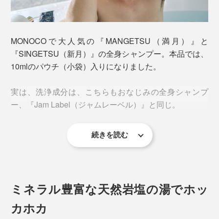
シャンプー一つで、頭からつま先まで、全身いっぺんに
洗えて、肌も髪もしっとり。バスソルトを溶かした、ミ
ネラル豊富な湯に浸かれば、体中のめぐりがよくなっ
MONOCOで大人気の『MANGETSU（満月）』と
て、ホッカホカに。
『SINGETSU（新月）』の全身シャンプー。本品では、
10mlのパウチ（小袋）入りになりました。
こんなリフレッシュできるギフトは、めずらしいでしょ
う。
実は、洗浄成分は、こちらもおなじみの全身シャンプ
ー、『Jam Label（ジャムレーベル）』と同じ。
続きを読む
ミネラル豊富な天然岩塩の湯でホッ
カホカ