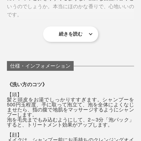
できあがり。
いうのでしょうか。本当にほのかな香りで、心地いいの
ロマテラピースクール セリストの校長で、公益社団法
です。
人 日本アロマ環境協会を設立した、アロマの先駆者で
す。
どちらも、ナトリウム・カルシウム・鉄・リン・マグネ
続きを読む
『MANGETSU（満月）』はやや甘めの香り、
高橋氏によると、『MANGETSU（満月）』は、心身を
シウム・カリウム・亜鉛・ケイ素・イオウといった、10
『SINGETSU（新月）』はフレッシュな柑橘の香りで、
優しく満たしてくれるイメージの香り。
種類のミネラルがたっぷり。
私はその日の気分で使い分けています。
ほんのり甘いオレンジやゼラニウム、落ち着いたラベン
入浴時に、『MANGETSU（満月）』または
仕様・インフォメーション
全身シャンプーは、豊かな泡で、頭からつま先までを包
ダーやパチュリを中心に、天然のオイルをブレンドして
『SINGETSU（新月）』をひと袋、湯船に入れてくださ
むように洗って、一気に流すと、髪も肌もしっとり。そ
います。
い。ハーブの香りが一瞬フワッと広がって、だんだん落
《洗い方のコツ》
の頃には、もう香りは落ち着いて、ほとんど感じませ
ち着いてきます。
【頭】
ん。
髪と頭皮をお湯でしっかりすすぎます。シャンプーを
500円玉程度、手に取って泡立て、泡を全体によくなじ
ませたら、指の腹で地肌をマッサージするようにシャン
まずは、いつものように頭を洗います。指でマッサージ
流した後は、肌が滑るような、ぬめりが残りますが、大
プーします。
泡を毛先までもみ込むようにして、2～3分「泡パック」
するように洗っていると、ますます泡立ってきて、しか
丈夫。タオルで拭いた後は落ち着いて、「お風呂上がり
すると、トリートメント効果がアップします。
も、その泡がヘタりにくいことを実感するはずです。
のしっとり感」が長く続くように感じます。
【顔】
メイクは、シャンプー前にお手持ちのクレンジングオイ