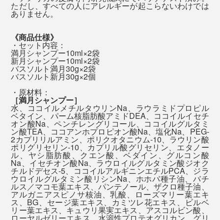
シャワーを浴びているうちに、急に、「あ、書き出しは
す。
ただし、すべての人にアレルギーが起こらないわけでは
全身を洗ったら、一気にシャワーで流して終了。洗い流
ありません。
こうしよう」「こんな言葉があったな」と、アイデアが
した後は、香りはほとんど消えています。
ふっと湧いて出てくる感覚をつかめたからです。
自然の香りをかぐと、私たちが山や森で感じた癒しの体
《商品仕様》
験とつながって、心地よさを呼び覚ましてくれるそう。
・セット内容：
「泡パック」した髪は、しっとりまとまって、指どおり
満月シャンプー10ml×2袋
心地よい脳のシャワー体験、忙しいあの人に、ぜひ贈っ
新月シャンプー10ml×2袋
なめらか。髪を乾かした後も、しっとり感が続いて、ヘ
てください。
バスソルト満月30g×2袋
アオイルでケアしたようにまとまります。
バスソルト新月30g×2個
・原材料：
［満月シャンプー］
湯上り後の顔も体も、しっとり。タオルで拭いた後も、
水、ココイルメチルタウリンNa、ラウラミドプロピル
肌がつっぱる感じは、まずありません。
ベタイン、パーム核脂肪酸アミドDEA、ココイルイセチ
オン酸Na、ペンチレングリコール、ココイルグルタミ
バスソルトと全身シャンプーの使い方を説明したご案内カード入り
ン酸TEA、ココアンホプロピオン酸Na、塩化Na、PEG-
2カプリリルアミン、ポリクオタニウム-10、ラウリン酸
ポリグリセリン-10、カプリル酸グリセリン、エタノー
発汗作用や、角質を柔らかくして汚れを落としやすくす
ル、ヤシ脂肪酸、クエン酸、ベダイン、グルコン酸
Na、イセチオン酸Na、ラウロイルグルタミン酸ジオク
るといった高い温浴効果で、全身ホカホカ、肌しっと
チルドデセス-5、ココイルアルギニンエチルPCA、ジラ
り。
ウロイルグルタミン酸リシンNa、ホホバ種子油、バチ
ルス／マコモ葉エキス、パンテノール、ザクロ種子油、
アルガニアスピノサ核油、乳酸、ローズマリー葉エキ
ス、BG、セージ葉エキス、カミツレ花エキス、ビルベ
リー葉エキス、キュウリ果実エキス、アスコルビン酸、
ローヤルゼリーエキス、水溶性プロテオグリカン、グリ