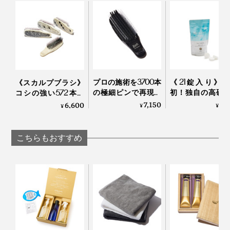
MANGETSU・
MANGETS
ット」｜JamLabel
ストレスも徹底的に抑えた逸品です。
SINGETSU ジャムレ
SINGETSU ジャ
MANGETSU・
『MANGETSU（満月）』『SINGETSU（新月）』を使
ーベル 満月・新月
ーベル 満月・新月
SINGETSU
えば使うほど、髪と肌にいいだけでなく、時短やコスト
削減、水や環境への配慮も叶います。
プロの施術を3700本
《21錠入り》
《スカルプブラシ》
の極細ピンで再現す
初！独自の高硬
コシの強い572本の
る「トリートメント
イクロカプセル
ピンが、皮脂汚れを
7,150
1,
6,600
¥
¥
¥
ブラシ」｜EMIT
が生んだ“重炭
かき出す｜572
湯”のタブレット
剤｜薬用Hot Bubb
こちらもおすすめ
PRO