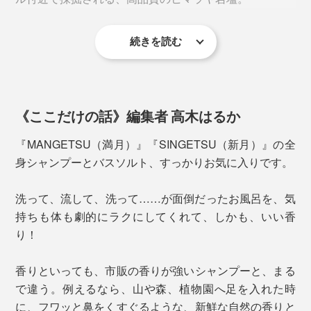
感じやすい香りです。
続きを読む
世界最高峰で採掘されるミネラル豊富な岩塩は、インド
やネパールでは、古来より、肌にいい薬塩として重宝さ
れてきました。
《ここだけの話》編集者 高木はるか
『MANGETSU（満月）』はピンクソルトを、
『SINGETSU（新月）』はクリスタルソルトを。
『MANGETSU（満月）』『SINGETSU（新月）』の全
身シャンプーとバスソルト、すっかりお気に入りです。
使い方はカンタン、まさに全身丸洗い。
洗って、流して、洗って……が面倒だったお風呂を、気
『MANGETSU（満月）』または『SINGETSU（新
持ちも体も劇的にラクにしてくれて、しかも、いい香
月）』のどちらかを、手のひらに出して、水を含ませて
り！
から泡立ててください。
この心地よい香りは、アロマセラピスト、高橋克郎氏の
香りといっても、市販の香りが強いシャンプーと、まる
監修によるもの。
見た目は透明、目立った香りもない、ごく普通のシャン
で違う。例えるなら、山や森、植物園へ足を入れた時
プーですが、あっという間にキメ細かい、モチモチ泡の
に、フワッと鼻をくすぐるような、新鮮な自然の香りと
高橋氏は、東京・吉祥寺で20年以上続いている老舗のア