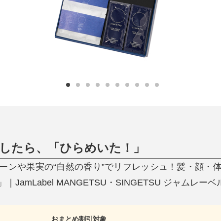
ひんやり今治タオル、生き返る〜
掃除・洗濯
肌・髪ケア
タオル
バスグッズ
スリッパ
ひんやりグッズ
防災用品
あったかグッズ
水筒
健康グッズ
日用品／その他
オーラルケア
いしたら、「ひらめいた！」
ーンや果実の“自然の香り”でリフレッシュ！髪・顔・
amLabel MANGETSU・SINGETSU ジャムレー
おまとめ割引対象