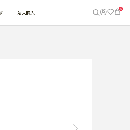
0
す
法人購入
WORK
ビジネス
ENJOY
寝具
10,000円 - 30,000円
30,000円以上
べて
すべて
すべて
すべて
らめきデスク
PC・スマホ関連
お出かけスパイス
敷き寝具
っと一息ふぅ
椅子・クッション
思い出トラベル
掛け寝具
っぱり清潔感
収納
外で過ごすって最高
パジャマ
事へGO
ビジネス／小物
好き・・にどっぷり
枕・小物
食料品
旅行・遊び
すべて
すべて