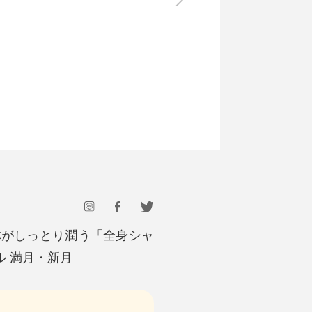
最後のひと口までキンキン
ドリンク
旅行
フード
アウトドア
旅行遊び／その他
体がしっとり潤う「全身シャ
ベル 満月・新月