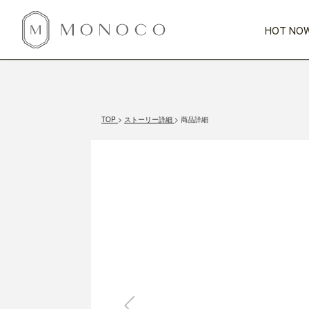
HOT NOW
新商品
CATEGORY
PRICE
SCENE
HOT NOW!
GIFTS
インテリア
1,000円未満
1,000円 
TOP
ストーリー詳細
商品詳細
今週のT
カテゴリから探す
価格から探す
シーンから探す
すべて
すべて
特別な贈りもの
家具
すべての
会話が弾む
収納
特集一
気のきく手土産
照明
毎日使ってね
インテリア雑貨
おまと
ベランダ・庭
アウト
インテリア／そ
キッチン
すべて