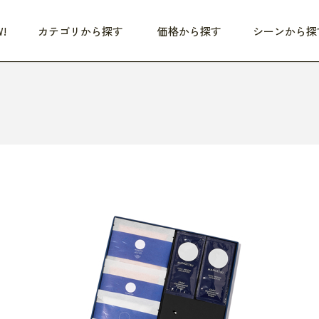
!
カテゴリから探す
価格から探す
シーンから探
つめた〜い夏、どうぞ！
HEALTHY
家電
HOME
ファッション
- 3,000円
3,000円 - 5,000円
5,000円 - 10,000円
OP10
すべて
すべて
すべて
すべて
す
朝までぐっすり
リビング家電
居心地のいい空間
服
ひ
商品 (新着順)
本気で休む
キッチン家電
家事ルンルン
バッグ
ほ
覧
いつも清潔
美容・健康家電
食いしん坊クラブ
靴・靴下
や
じぶんメンテナンス
オーディオ家電
料理と団らん
レイングッズ
仕
め割引
おうちエクササイズ
ファッション／小物
レット
の他
日用品
健康・美容
すべて
すべて