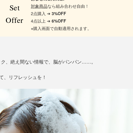
Set
対象商品
なら組み合わせ自由！
2点購入 ➔
3%OFF
Offer
4点以上 ➔
6%OFF
※購入画面で自動適用されます。
ック、絶え間ない情報で、脳がパンパン……。
して、リフレッシュを！