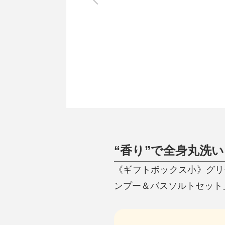
調理家電
調理器具
食器
タオル・ふきん
キッチン雑貨
“香り”で全身丸洗
《ギフトボックス小》グリ
ンプー＆バスソルトセット」｜J