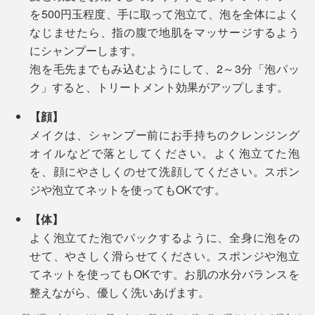
触。汚れをしっかり浮かしながら、洗い上がりの肌はし
塗り重ねるような保湿ケアは、必要ないはずです。
を500円玉程度、手に取って泡立て、泡を全体によく
います。豊かな泡で、頭からつま先までを包むように洗
っとり。髪もスルリとまとまる——1回で、ここまで心
なじませたら、指の腹で地肌をマッサージするよう
って、一気に流すと、髪も肌もしっとり。その頃には、
地よい全身洗いができる『MANGETSU（満月）』
にシャンプーします。
もう香りは落ち着いて、ほとんど感じません。
『SINGETSU（新月）』の成分は、
泡を毛先までもみ込むようにして、2～3分「泡パッ
ク」すると、トリートメント効果がアップします。
お風呂上がりは、肌が滑るような、ぬめりが残ります
特長1
が、タオルで拭いた後は落ち着いて、「お風呂上がりの
髪や肌が持つバリア機能を守りながら、汚れを落と
【顔】
しっとり感」が長く続くように感じます。
すアミノ系洗浄成分
メイクは、シャンプー前にお手持ちのクレンジング
オイルなどで落としてください。よく泡立てた泡
実は、MONOCOの原稿の〆切日は、忙しさと疲れで、
特長2
を、顔にやさしくのせて洗顔してください。スポン
お風呂を翌朝に延ばしがちだったのですが（笑）、
世界85ヵ国でオーガニック認証の実績がある「エコ
ジや泡立てネットを使ってもOKです。
『MANGETSU（満月）』『SINGETSU（新月）』を使
サート認証」を取得した、12種の植物成分
うようになってからは、忙しくても、夜のうちにお風呂
【体】
へ入るようになりました！
よく泡立てた泡でパックするように、全身に泡をの
特長3
せて、やさしく滑らせてください。スポンジや泡立
1本で、頭から足まで全身洗えて、特別な保湿ケアもい
99％以上の生分解性がある、環境に配慮した成分
香りを感じると、山や公園で自然に触れた時の記憶や心
てネットを使ってもOKです。お肌の水分バランスを
らない……『MANGETSU（満月）』『SINGETSU（新
地よさを思い出して、それまでの仕事から意識が“離れ
整えながら、優しく洗いあげます。
月）』で、体も気持ちもずっとラクに。
特長4
る”からでしょうか。
シリコンなどの合成ポリマー、パラベンやフェノキ