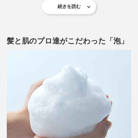
したり、なんて煩わしさとも、さようなら。
アロマの先駆者です。
続きを読む
見た目は透明、目立った香りもない、ごく普通のシャン
シャンプー1本で、頭からつま先まで、シームレスな動
プーですが、あっという間にキメ細かい、モチモチ泡の
高橋氏によると、『MANGETSU（満月）』は、心身を
きで洗えるから、思考の流れを邪魔しません。
できあがり。
優しく満たしてくれるイメージの香り。ほんのり甘いオ
レンジやゼラニウム、落ち着いたラベンダーやパチュリ
髪と肌のプロ達がこだわった「泡」
を中心に、天然のオイルをブレンドしています。
『SINGETSU（新月）』は、新しい始まり、リフレッシ
ュをイメージした香り。爽やかなレモンやペパーミン
ト、樹木を思わせるジュニパーを中心に、こちらも天然