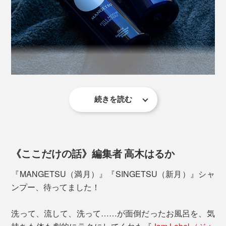
かの香りを選んだり、月の満ち欠けに合せて使い分けた
り。
※髪が長い人やオイリー肌の人は、髪を洗った後の泡が足りなくなる場合がありま
す。そのときは、シャンプーを継ぎ足して、再びよく泡立ててください。
大好きな香りで全身を洗いながら、自然ならではの心地
シャンプー後はすぐに流さないで、そのまま髪を「泡パ
よさを、たっぷり浴びてください。
ック」するのがオススメ（2分以上）。その間に、残り
の泡で顔〜体と、泡を上から下へ流していくイメージで
毎日のルーティンである入浴で、『MANGETSU（満
洗ってください。
月）』『SINGETSU（新月）』の香りにリラックス。あ
続きを読む
本当の心地よさを追求するために、年間1,000人以上の
ぁ、気持ちいい……すると、煮詰まっていた一つ、二つ
髪を扱うトップサロンオーナーを始め、薬剤師やコスメ
全身を洗ったら、一気にシャワーで流して、お風呂は終
のアイデアから離れて、急に違うアイデアを「ひらめい
処方研究員といったエキスパートたちが、試作しては、
了。
た！」なんてことも。
プロの美容師たちとともに使用感をチェック。
《ここだけの話》編集者 高木はるか
「泡パック」した髪は、しっとりまとまって、指どおり
このように、新たなアイデアが“降ってくる”精神状態を
50回以上の試作をくり返して、洗い心地、仕上がりとも
なめらか。髪を乾かした後も、しっとり感が続いて、ヘ
『MANGETSU（満月）』『SINGETSU（新月）』シャ
「デフォルト・モード・ネットワーク」と呼ぶそうです
に極めた『MANGETSU（満月）』『SINGETSU（新
アオイルでケアしたようにまとまります。
ンプー、待ってました！
が、『MANGETSU（満月）』『SINGETSU（新月）』
月）』を完成させました。
は、ひらめきを生む、脳のシャワーを体験しやすいシャ
洗って、流して、洗って……が面倒だったお風呂を、気
ンプーと言えるでしょう。