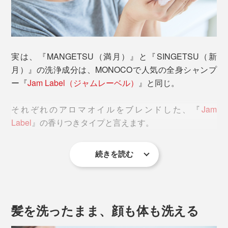
実は、『MANGETSU（満月）』と『SINGETSU（新
月）』の洗浄成分は、MONOCOで人気の全身シャンプ
そもそも香りのシャンプーといえば、どうしても「女性
ー『
Jam Label（ジャムレーベル）
』と同じ。
向け」「香りが強い、洗った後も残る」「人工的」とい
うイメージがありました。
それぞれのアロマオイルをブレンドした、『
Jam
Label
』の香りつきタイプと言えます。
『MANGETSU（満月）』『SINGETSU（新月）』シャ
ンプーは、違います。
続きを読む
『
Jam Label
』同様に、『MANGETSU（満月）』
香りの成分は、すべて天然のオイル。だから、自然に触
『SINGETSU（新月）』も、入浴習慣を劇的に変えてく
れた時のような、心地よさ。ほのかな香りで、洗った後
れます。このシャンプーを泡立てて髪を洗ったら、なん
はまず残りません。
と、そのままの泡で、顔も体も洗えるのです。
髪を洗ったまま、顔も体も洗える
男女を問わず、強い香りが苦手な人も、「心地よさ」を