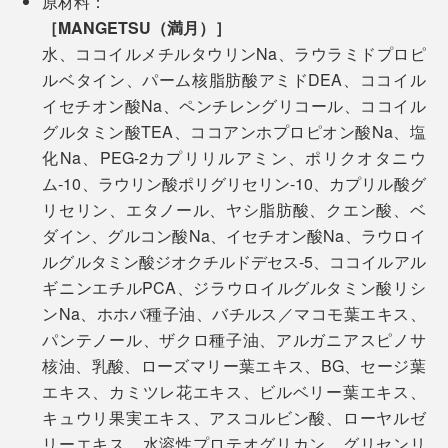
原材料：
［MANGETSU（満月）］
水、ココイルメチルタウリンNa、ラウラミドプロピ
ルベタイン、パーム核脂肪酸アミドDEA、ココイル
イセチオン酸Na、ペンチレングリコール、ココイル
私たちの毎日の暮しでも、『MANGETSU（満月）』
グルタミン酸TEA、ココアンホプロピオン酸Na、塩
『SINGETSU（新月）』を使えば使うほど、髪と肌にい
化Na、PEG-2カプリリルアミン、ポリクオタニウ
いだけでなく、時短やコスト削減、水や環境への配慮も
ム-10、ラウリン酸ポリグリセリン-10、カプリル酸グ
叶います。
リセリン、エタノール、ヤシ脂肪酸、クエン酸、ベ
ダイン、グルコン酸Na、イセチオン酸Na、ラウロイ
自宅だけでなく、旅行や出張、ジムでも使いやすい1
ルグルタミン酸ジオクチルドデセス-5、ココイルアル
本。「500mlボトル」は、1回分の単価を抑えた、家族
ギニンエチルPCA、ジラウロイルグルタミン酸リシ
みんなで使いやすいタイプ。プレゼントにも、ぜひどう
ンNa、ホホバ種子油、バチルス／マコモ葉エキス、
ぞ。
パンテノール、ザクロ種子油、アルガニアスピノサ
核油、乳酸、ローズマリー葉エキス、BG、セージ葉
エキス、カミツレ花エキス、ビルベリー葉エキス、
キュウリ果実エキス、アスコルビン酸、ローヤルゼ
リーエキス、水溶性プロテオグリカン、グリセンリ