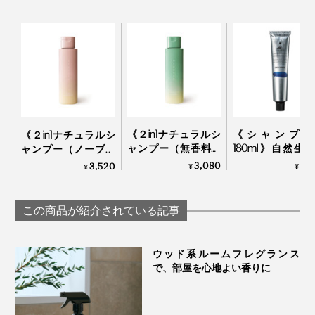
《２in1ナチュラルシ
《シャンプー
《２in1ナチュラルシ
ャンプー（無香料）
180ml》自然生
ャンプー（ノーブル
250ml 》「茶の実と
のフルボ酸と高
フラワー）250ml 》
3,080
3,
3,520
¥
¥
¥
茶葉」で和らぐ、
物エキスで、髪
「米と芍薬」でうる
99％植物由来のアミ
皮環境をしっと
おう、99％植物由来
ノ酸系シャンプー｜
えるノンシリコ
のアミノ酸系シャン
この商品が紹介されている記事
uruotte
ャンプー｜EVERES
プー | uruotte
ウッド系ルームフレグランス
で、部屋を心地よい香りに