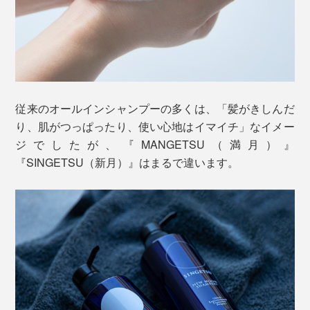
オイルをブレンドしています。
心理学の分野では、よく知られていますが、私たちは、
（1）体は、気楽にできる動き、ルーティンを続けなが
ら、
まずは、いつものように頭を洗います。指でマッサージ
（2）心は、リラックスして、内面・考えに集中できる
するように洗っていると、ますます泡立ってきて、しか
従来のオールインシャンプーの多くは、「髪がきしんだ
と、
も、その泡がヘタりにくいことを実感するはずです。
り、肌がつっぱったり、使い心地はイマイチ」なイメー
（3）脳が、やる気や幸福感を生む神経伝達物質「ドー
ジでしたが、『MANGETSU（満月）』
パミン」を分泌する
『SINGETSU（新月）』はまるで違います。
香りを感じる嗅覚は、私たちの五感で唯一、感情や記憶
という、瞑想のような境地に入ります。
をコントロールする、脳の大脳辺縁系へ直接伝わりま
す。自然の香りをかぐと、私たちが山や森で感じた癒し
の体験とつながって、心地よさを呼び覚ましてくれるそ
う。
『MANGETSU（満月）』と『SINGETSU（新月）』、
香りの選び方は自由です。好みや気分に合せて、どちら