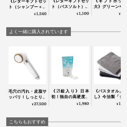
《レターギフトセッ
《ギフトボック
《レターギフトセッ
ト（バスソルト）》
大》グリーンや
ト（シャンプー＋バ
グリーンや果実の“自
の“自然の香り”
スソルト）》グリー
1,100
4,
1,540
¥
¥
¥
然の香り”でリフレッ
フレッシュ！髪
ンや果実の“自然の香
シュ！髪・顔・体が
顔・体がしっと
り”でリフレッシュ！
しっとり潤う「バス
う「全身シャン
髪・顔・体がしっと
よく一緒に購入されています
ソルトセット」｜
＆バスソルトセ
り潤う「全身シャン
JamLabel
ト」｜JamLab
プー＆バスソルトセ
MANGETSU・
MANGETS
ット」｜JamLabel
SINGETSU ジャムレ
SINGETSU ジャ
MANGETSU・
ーベル 満月・新月
ーベル 満月・新月
SINGETSU
《21錠入り》日本
《バスタオル／
毛穴の汚れ・皮脂サ
初！独自の高硬度マ
し》今治製「シ
ッパリ！しっとりホ
イクロカプセル技術
ル織機」でゆっ
カホカ気持ちいい
1,980
11,
27,500
¥
¥
¥
が生んだ“重炭酸
織った、育つタ
「シャワーヘッド」
湯”のタブレット入浴
｜SHUTTLE 1963
｜エミュール ファイ
剤｜薬用Hot Bubble
ンバブルシャワー
こちらもおすすめ
PRO