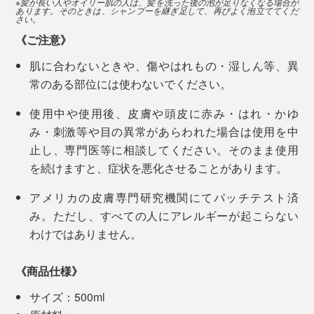
※髪が長い人やオイリー肌の人は、髪を洗った後の泡が足りなくなる場合が
あります。そのときは、シャンプーを継ぎ足して、再びよく泡立ててくだ
仕事が忙しい人、小さいお子さんがいる人、髪が長くて
シエタノールは使わない
さい。
シャワーを浴びているうちに、急に、「あ、書き出しは
シャンプーが大変な人、乾燥肌でお風呂後のケアが大変
《ご注意》
こうしよう」「こんな言葉があったな」と、アイデアが
な人、大人からお子さんまで、男女問わず、ぜひ使って
特長5
ふっと湧いて出てくる感覚をつかめたからです。
肌に合わないときや、傷やはれもの・湿しん等、異
ほしい心地よさです。
遺伝子組み換えされた素材は使わない
常のある部位には使わないでください。
あなたも、『MANGETSU（満月）』『SINGETSU（新
使用中や使用後、皮膚や頭皮に赤み・はれ・かゆ
月）』シャンプーで、心地よい脳のシャワーを体験して
私たちの髪・肌へのストレスはもちろん、自然環境への
み・刺激等や目の異常があらわれた場合は使用を中
みてください。
ストレスも徹底的に抑えた逸品です。
止し、専門医等に相談してください。そのまま使用
を続けますと、症状を悪化させることがあります。
アメリカの皮膚専門研究機関にてパッチテスト済
み。ただし、すべての人にアレルギーが起こらない
わけではありません。
《商品仕様》
サイズ：500ml