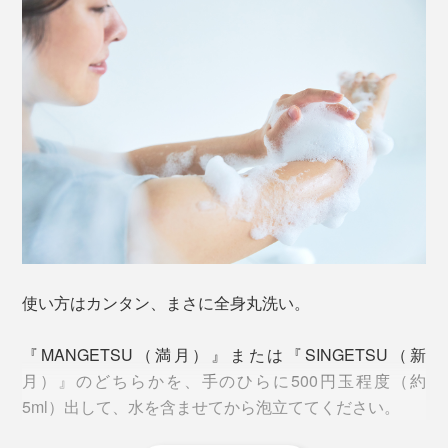
感じやすい香りです。
これまで髪用シャンプーとトリートメント、洗顔フォー
使い方はカンタン、まさに全身丸洗い。
ムにボディソープと、3つも4つも使い分けていたもの
が、たったひとつに。1回1回、洗っては流していた手間
『MANGETSU（満月）』または『SINGETSU（新
この心地よい香りは、アロマセラピスト、高橋克郎氏の
もなくなります。
月）』のどちらかを、手のひらに500円玉程度（約
監修によるもの。高橋氏は、東京・吉祥寺で20年以上続
5ml）出して、水を含ませてから泡立ててください。
いている老舗のアロマテラピースクール セリストの校
目当てと違うボトルを取り出したり、ほかのボトルを倒
長で、公益社団法人 日本アロマ環境協会を設立した、