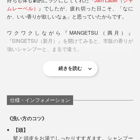
持ちも体も劇的にラクにしてくれた『
Jam Label（ジャ
ムレーベル）
』でしたが、疲れ切った日こそ、「なに
か、いい香りが欲しいなぁ」と思っていたからです。
ワクワクしながら『MANGETSU（満月）』
『SINGETSU（新月）』を開けてみると、市販の香りが
強いシャンプーと、まるで違う。
続きを読む
例えるなら、山や森、植物園へ足を入れた時に、フワッ
と鼻をくすぐるような、新鮮な自然の香りというのでし
ょうか。本当にほのかな香りで、心地いい。
仕様・インフォメーション
『MANGETSU（満月）』はやや甘めの香り、
湯上り後の顔も体も、しっとり。タオルで拭いた後も、
『SINGETSU（新月）』はフレッシュな柑橘の香りで、
《洗い方のコツ》
肌がつっぱる感じは、まずありません。
私はその日の気分で使い分けています。
【頭】
こだわりの「泡」は、泡立ちがよくて、モチモチの感
今までのように、化粧水にオイル、クリームと、何重も
髪と頭皮をお湯でしっかりすすぎます。シャンプー
洗い上がりは、『
Jam Label
』のよさがそのまま活きて