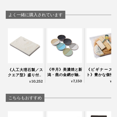
す。
国産クラフトキャビ
国産クラフトキャビ
着替えて、再度入念に手洗い。防護服・ゴーグル・マス
ア｜宮崎キャビア
ア｜宮崎キャビア
ク・手袋を装着したあとエアシャワーを浴びて、ようや
1983
1983
よく一緒に購入されています
く「クリーンルーム」と呼ばれる加工場へ。
雑菌のつくチョウザメの体に触れて開腹する人、卵を取
り出す人を、それぞれ別の担当者にして、卵に雑菌がつ
キャビア12ｇは、ちょうどブリニ８枚分。もしブリニが
かないようにしています。
足りなくなったら、小さく薄めに焼いたプレーンなパン
ケーキや、軽く焼いた薄めの食パンでもOK。
《半月》美濃焼と新
《ビギナーズセ
《人工大理石製／ス
バター以外にも、マスカルポーネやクリームチーズなど
潟・燕の金網が融合
ト》豊かな個性
クエア型》盛り付け
軽めのチーズと好相性です。
した、網付きプレー
べやすさが両立
が見違えて、会話が
7,150
3,
10,252
¥
¥
¥
ト「amime」｜
4種のチー
弾む「サービングボ
KIKIME
（MONOCO限
ード」｜Fermier
写真を見ると、これでもか！とキャビアが使われていて
｜Fermier フェル
こちらもおすすめ
驚きますが、実際食してみると納得。塩味まろやかだか
ら、どっさりのせるくらいがジャスト。