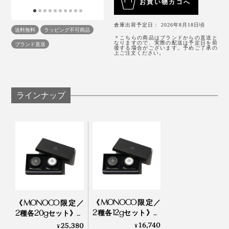
お買い物カゴへ
ル、グラニュー糖、ほうれん草パウダー、食塩/ベー
加熱殺菌せず、塩味を抑えると腐ってしまうため、いか
キングパウダー（膨張剤）
倉庫出荷予定日： 2026年8月18日頃
に雑菌のない状態で熟成するかが鍵に。
送料無料
ラッピング不可商品
日向夏味
＊こちらの商品はブランドからの直送と
なりますので、実際の配送は予定日を前
ブランド直送
卵（国産）、小麦粉、米粉、牛乳、オリーブオイ
後する場合がございます。予めご了承の
そこで『宮崎キャビア1983』では、独自の衛生管理シ
上ご注文ください。
ル、グラニュー糖、日向夏果汁、食塩/ベーキングパ
ステムを構築。キャビアの加工場全体が、半導体工場の
ウダー（膨張剤）、食用黄色4号
清潔レベルに保たれています。
ほうじ茶味
ラインナップ
卵（国産）、小麦粉、米粉、牛乳、オリーブオイ
ル、グラニュー糖、ほうじ茶パウダー、食塩/ベーキ
ングパウダー（膨張剤）
食べ方がよくわからないキャビア初心者でも、封を開け
膨大な手間ひまをかけて育てられたチョウザメ１匹から
るだけで準備完了。あとは辛口のシャンパンか白ワイン
［原材料／バター］
採れる卵は、約1kg。一粒一粒を大切に、最大限におい
生乳
があれば完璧です！
しく味わうために、おいしいキャビア料理のレシピ集が
＊冷凍でお届けいたします。
ついています。
《MONOCO限定／
《MONOCO限定／
なんと、すべてのレシピは社長の坂元氏が考案し、自宅
2種各12gセット》至
2種各20gセット》至
キッチンで調理したものだそう。キャビア愛が伝わりま
福の旨味と口溶け、
スタッフは、出勤したらまず手洗い。準備室で作業着に
福の旨味と口溶け、
16,740
25,380
¥
¥