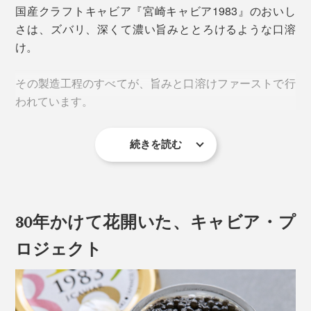
国産クラフトキャビア『宮崎キャビア1983』のおいし
さは、ズバリ、深くて濃い旨みととろけるような口溶
け。
本来の「ブリニ」はそば粉入りのプレーンなものです
その製造工程のすべてが、旨みと口溶けファーストで行
が、本品のセットは、玉ねぎ・ほうれん草・日向夏・ほ
われています。
うじ茶、4種の味つき。
※本品にそば粉は入っていません。
続きを読む
キャビアとは、チョウザメの卵をほぐして、塩漬けにし
キャビアと相性の良い風味を足したオリジナルレシピで
たもの。一般的な輸入キャビアの場合、卵を低温殺菌
作られているので、添え物を用意しなくても、手軽にお
後、塩を加えて冷蔵で出荷し、輸送中に熟成させていま
いしく味わえます。
す。
30年かけて花開いた、キャビア・プ
低温殺菌することで皮が固くなり、風味は減少。冷蔵で
ロジェクト
輸送するため、塩分濃度は7〜10%、防腐剤を使用する
こともあるそう。