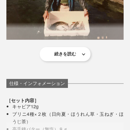
続きを読む
チョウザメは、ふ化から卵を持つまでに約8年という長
い養殖期間が必要なため、完全養殖に成功するまでに要
した年月は、なんと約20年。
キャビア・ブリニ・バターを一緒に口に入れると、広が
仕様・インフォメーション
実際に有名スーパーで購入した輸入ものと本品を食べ比
るのはめくるめく味わいの三重奏。
それから何百、何千回という試作を重ね、『宮崎キャビ
べてみましたが、違いは歴然。
ア1983』のブランド確立まで、さらに約10年。
［セット内容］
初めにキャビアのフレッシュな旨味、次にバターのまろ
キャビア12g
輸入ものは塩味が強くベタッとした食感だったのに対
やかさ、最後にブリニの風味が感じられ、まるで一皿の
気の遠くなるような道のり経て、キャビアへの情熱と地
ブリニ4種×２枚（日向夏・ほうれん草・玉ねぎ・ほ
し、本品は塩味がまろやかでとろけるような口溶け。旨
料理を味わっているかのようです。
道な努力で花開かせたのが「ジャパンキャビア株式会
うじ茶）
みは残りつつ後味はスッキリしていました。
社」です。
高千穂バター（無塩）８ｇ