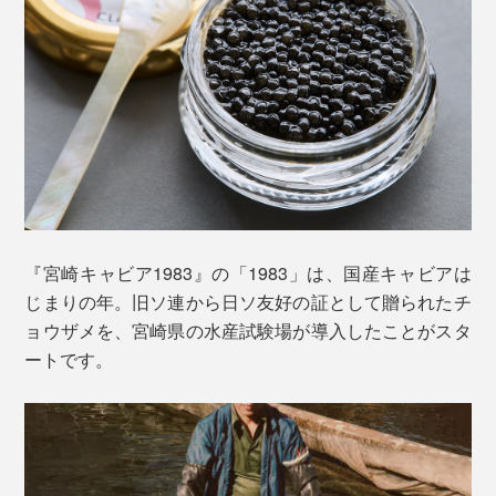
ブリニは4種各２枚入り。
左上「ほうれん草」、左下「日向夏」、右上「玉ねぎ」、右下「ほうじ茶」
バターは、九州産の生乳100％で作られた「高千穂無塩
チョウザメは約2億4000〜5000年前から地球上に存在する古代魚。なんと恐竜よ
バター」。バターマニアからも愛される絶品バターをキ
りも先輩。
『宮崎キャビア1983』の「1983」は、国産キャビアは
ャビア用に無塩で作ってもらっているとか。
じまりの年。旧ソ連から日ソ友好の証として贈られたチ
対して『宮崎キャビア1983』は、防腐剤無添加で塩分
ョウザメを、宮崎県の水産試験場が導入したことがスタ
濃度は3%。卵と塩のみで約60日間熟成し、旨みがピー
さわやかな香りとコク、後味はさっぱり。冷蔵庫から出
ートです。
クに達したところで急速冷凍。マイナス40℃の超低温
して少し柔らかくなったら、食べ頃です。
環境で眠りにつきます。