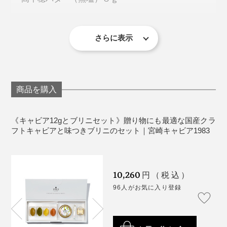
貝スプーン１つ
この味わいに辿り着くまでに、塩の分量、熟成の温度・
化粧箱入り
湿度や期間を変えて、つくっては寝かせ、つくっては寝
さらに表示
かせ…、何百、何千回とテストを繰り返したとか。
［原材料／キャビア］
原材料：チョウザメ魚卵（宮崎県産）食塩
卵径：3.3mm未満
熟成期間：60日間以上
商品を購入
塩分濃度：約3.0%
容器：ガラス容器
賞味期限：冷凍150日、解凍後は冷蔵7日
《キャビア12gとブリニセット》贈り物にも最適な国産クラ
フトキャビアと味つきブリニのセット｜宮崎キャビア1983
［原材料／ブリニ］
玉ねぎ味
2016年にはG７伊勢志摩サミットの晩餐会で採用され、
ひと口サイズの中にこんなに豊かで奥深い世界があるな
卵（国産）、小麦粉、米粉、牛乳、オリーブオイ
10,260
円（税込）
現在では数々の星つきレストランやホテルで選ばれてい
んて！ちょっと驚きの体験。
ル、グラニュー糖、玉ねぎパウダー、食塩/ベーキン
96人がお気に入り登録
ます。
グパウダー（膨張剤）、食用赤色102号
ほうれん草味
その際、ネックになったのが雑菌。
卵（国産）、小麦粉、米粉、牛乳、オリーブオイ