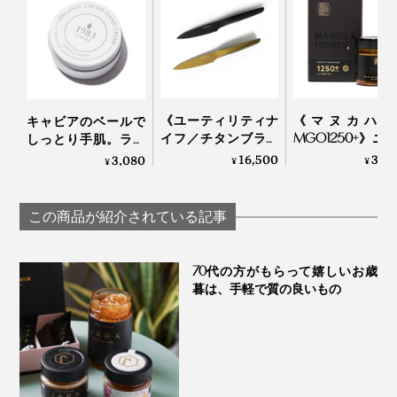
そして、卵を冷やしながら、不純物を最後の一粒まで徹
あなたにも、この口福を味わってほしい！！
底的に取り除き、こだわりブレンドの岩塩のみで味つ
け。防腐剤などはいっさい使っていません。
《ユーティリティナ
《マヌカハニ
キャビアのベールで
イフ／チタンブラッ
MGO1250+》ニ
しっとり手肌。ライ
ク＆ゴールド》
ジーランド政府
トなつけ心地の
16,500
35,
3,080
¥
¥
¥
0.3mmの極薄刃でス
定、非加熱・無
「1983 キャビベール
トレスフリーな切れ
薬・100％天然
ハンドクリーム」｜
味、朝食の支度に便
カハニー（保証
宮崎キャビア1983
この商品が紹介されている記事
最後にキャビアを一口残しておいて、卵かけご飯にのせ
利な小回りのきく
付）｜トゥルー
るのもアリ。
「小型包丁（刃渡り
ー
13cm）」｜hast.
70代の方がもらって嬉しいお歳
暮は、手軽で質の良いもの
炊きたてご飯に、卵黄とたっぷりのキャビアをのせて、
味付けされたキャビアは、空気に触れさせることなくテ
しょう油を数滴。卵＆卵のめくるめく“とろとろワール
イスティングできる独自の容器の中で、約60日間熟成。
ド”が繰り広げられます。
その間、キャビアマイスターがテイスティングを繰り返
し、旨みのピークを見極めてから、ビン詰め＆急速冷