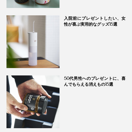
凍。味の変化を止めて、出荷されます。
入院前にプレゼントしたい、女
性が喜ぶ実用的なグッズ15選
50代男性へのプレゼントに、喜
解凍・開封直後が味のピークなので、食べる直前に解凍
んでもらえる消えもの15選
し、その日のうちに食べ切ることを強くおすすめしま
す。
スタッフは定期的に検便検査を受け、さらに抜き打ちで
※解凍後の賞味期限は、冷蔵庫のチルド室保管で7日間
手の雑菌検査を受けるなど、ルールを厳格に運用し、限
りなく無菌の状態をキープし続けています。