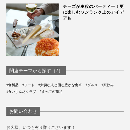
この衛生管理の徹底ぶり、訪れた海外のシェフに「So
チーズが主役のパーティー！更
に楽しむワンランク上のアイデ
crazy！」と驚かれたとか。
アも
この清潔さこそ「薄味で長期間熟成」を可能にする鍵。
ひいては、『宮崎キャビア1983』の味の決め手なので
す。
関連テーマから探す（7）
水と氷を1:1の割合でボウルに入れ、ビニール袋に入れたキャビア瓶を浸す。
解凍時間は50〜80分。
#食料品
#フード
#大切な人と囲む豊かな食卓
#グルメ
#家飲み
貝のスプーンは、キャビアを食べる時の定番カトラリ
#食いしん坊クラブ
#すべての商品
ー。金属に触れると風味が損なわれてしまうとされ、貝
のスプーンで食べる習慣があります。
お問い合わせ
その大きさと薄さは、キャビアのためだけに作られた美
しい形。気分をさらに盛り上げてくれます。
お客様、いつも有り難うございます！