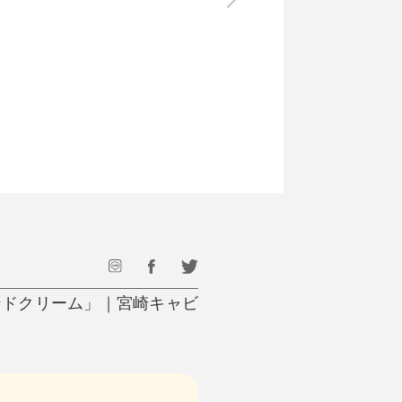
最後のひと口までキンキン
ドリンク
旅行
フード
アウトドア
旅行遊び／その他
ンドクリーム」｜宮崎キャビ