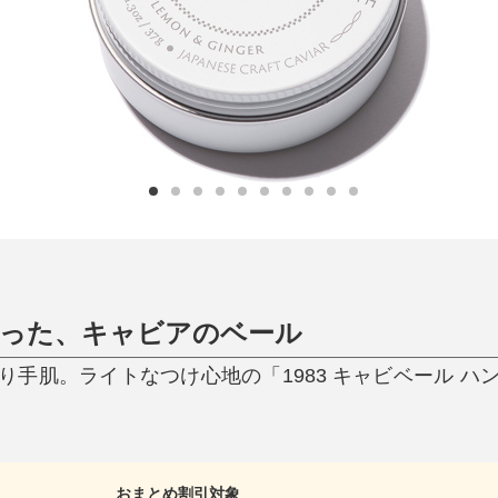
ひんやり今治タオル、生き返る〜
掃除・洗濯
肌・髪ケア
タオル
バスグッズ
スリッパ
ひんやりグッズ
防災用品
あったかグッズ
水筒
健康グッズ
日用品／その他
オーラルケア
守った、キャビアのベール
り手肌。ライトなつけ心地の「1983 キャビベール ハ
おまとめ割引対象