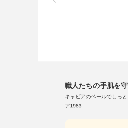
調理家電
調理器具
食器
タオル・ふきん
キッチン雑貨
職人たちの手肌を
キャビアのベールでしっと
ア1983