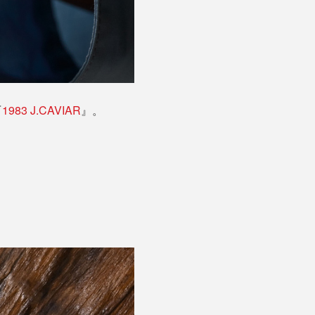
『
1983 J.CAVIAR
』。