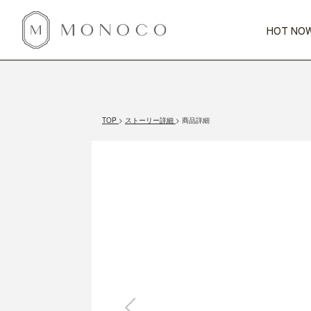
HOT NOW
新商品
CATEGORY
PRICE
SCENE
HOT NOW!
GIFTS
インテリア
1,000円未満
1,000円 
TOP
ストーリー詳細
商品詳細
今週のT
カテゴリから探す
価格から探す
シーンから探す
すべて
すべて
特別な贈りもの
家具
すべての
会話が弾む
収納
特集一
気のきく手土産
照明
毎日使ってね
インテリア雑貨
おまと
ベランダ・庭
アウト
インテリア／そ
キッチン
すべて