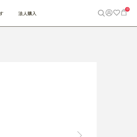
0
す
法人購入
WORK
ビジネス
ENJOY
寝具
10,000円 - 30,000円
30,000円以上
べて
すべて
すべて
すべて
らめきデスク
PC・スマホ関連
お出かけスパイス
敷き寝具
っと一息ふぅ
椅子・クッション
思い出トラベル
掛け寝具
っぱり清潔感
収納
外で過ごすって最高
パジャマ
事へGO
ビジネス／小物
好き・・にどっぷり
枕・小物
食料品
旅行・遊び
すべて
すべて