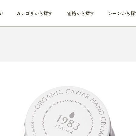
!
カテゴリから探す
価格から探す
シーンから探
つめた〜い夏、どうぞ！
HEALTHY
家電
HOME
ファッション
- 3,000円
3,000円 - 5,000円
5,000円 - 10,000円
OP10
すべて
すべて
すべて
すべて
す
朝までぐっすり
リビング家電
居心地のいい空間
服
ひ
商品 (新着順)
本気で休む
キッチン家電
家事ルンルン
バッグ
ほ
覧
いつも清潔
美容・健康家電
食いしん坊クラブ
靴・靴下
や
じぶんメンテナンス
オーディオ家電
料理と団らん
レイングッズ
仕
め割引
おうちエクササイズ
ファッション／小物
レット
の他
日用品
健康・美容
すべて
すべて