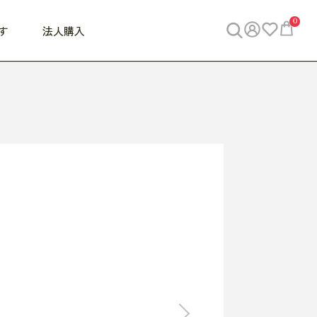
0
す
法人購入
WORK
ビジネス
ENJOY
寝具
10,000円 - 30,000円
30,000円以上
べて
すべて
すべて
すべて
らめきデスク
PC・スマホ関連
お出かけスパイス
敷き寝具
っと一息ふぅ
椅子・クッション
思い出トラベル
掛け寝具
っぱり清潔感
収納
外で過ごすって最高
パジャマ
事へGO
ビジネス／小物
好き・・にどっぷり
枕・小物
食料品
旅行・遊び
すべて
すべて