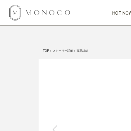
HOT NOW
新商品
CATEGORY
PRICE
SCENE
HOT NOW!
GIFTS
インテリア
1,000円未満
1,000円 
TOP
ストーリー詳細
商品詳細
今週のT
カテゴリから探す
価格から探す
シーンから探す
すべて
すべて
特別な贈りもの
家具
すべての
会話が弾む
収納
特集一
気のきく手土産
照明
毎日使ってね
インテリア雑貨
おまと
ベランダ・庭
アウト
インテリア／そ
キッチン
すべて