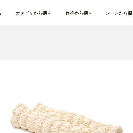
!
カテゴリから探す
価格から探す
シーンから探
つめた〜い夏、どうぞ！
HEALTHY
家電
HOME
ファッション
- 3,000円
3,000円 - 5,000円
5,000円 - 10,000円
OP10
すべて
すべて
すべて
すべて
す
朝までぐっすり
リビング家電
居心地のいい空間
服
ひ
商品 (新着順)
本気で休む
キッチン家電
家事ルンルン
バッグ
ほ
覧
いつも清潔
美容・健康家電
食いしん坊クラブ
靴・靴下
や
じぶんメンテナンス
オーディオ家電
料理と団らん
レイングッズ
仕
め割引
おうちエクササイズ
ファッション／小物
レット
の他
日用品
健康・美容
すべて
すべて