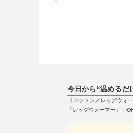
調理家電
調理器具
食器
タオル・ふきん
キッチン雑貨
今日から“温めるだ
《コットン／レッグウォ
「レッグウォーマー」 | IO