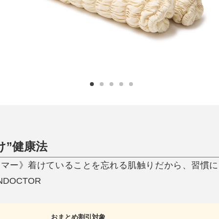
ひんやり今治タオル、生き返る〜
掃除・洗濯
肌・髪ケア
タオル
バスグッズ
スリッパ
ひんやりグッズ
防災用品
あったかグッズ
水筒
健康グッズ
日用品／その他
オーラルケア
け”健康法
ーマー》着けていることを忘れる肌触りだから、習慣に
NDOCTOR
おまとめ割引対象