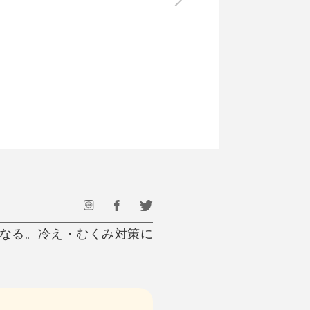
最後のひと口までキンキン
ドリンク
旅行
フード
アウトドア
旅行遊び／その他
なる。冷え・むくみ対策に