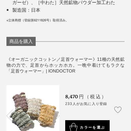
今までは、靴下をはいて寝ても、足が冷えて冷えて、な
夫が胃を痛めて寝ていた日、私の『IONDOCTOR』を足
ガーゼ）、［中わた］天然鉱物パウダー加工わた
かなか寝つけなかったのに。足首を暖めることの大事さ
首につけたら、すっかり気に入って、そのまま夫のもの
製造国：日本
を痛感しています。
に。
※立体商標（登録第6211826号）取得済み。
「ちくわがないと、冬を越せない」と言い始めた夫に、
実は、私も同感です。
商品を購入
《オーガニックコットン／足首ウォーマー》11種の天然鉱
物の力で、足首からホッカホカ。一晩中着けてもラクな
「足首ウォーマー」| IONDOCTOR
「足首ウォーマー」は、中わたの製造から、シャーリン
8,470
グ生地の縫製まで、すべてメイド・イン・ジャパン。
円（税込）
233人がお気に入り登録
マイクロメートルレベルの微細な鉱物パウダーを、まん
べんなく吸着させた中わたを、偏らないように縫製し
た、ていねいなつくりです。
カラーを選ぶ
写真は、オーガニックコットンタイプの「
レッグウォーマー
」