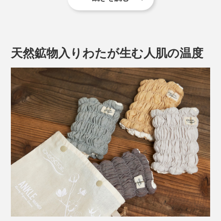
足冷えには、つい厚手の靴下を選びがちですが、とくに
睡眠時は、足指まで包んでしまうと、体温調節や発汗が
スムーズにいかなくなって、かえって血行不良になるこ
とも。
天然鉱物入りわたが生む人肌の温度
『IONDOCTOR（イオンドクター）』の「足首ウォーマ
ー」なら、睡眠時も、日中も、あなたの足先を温めつづ
けてくれます。
肌側がしっとり柔らかい「オーガニックコットンタイ
プ」に、新色ネイビーが登場です。