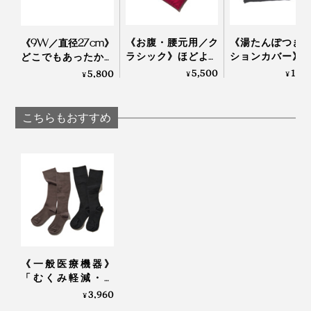
《お腹・腰元用／ク
《湯たんぽつき
《9W／直径27cm》
ラシック》ほどよい
ションカバー》
どこでもあったかデ
重みと蒸気で、じん
わり毛足2cmの
スクワーク！銀ナノ
5,500
10,
5,800
¥
¥
¥
わり気持ちいい！チ
ノウールが気持
インクで温める特許
ェリーブランデー製
い！腰もお腹も
技術の「USB式ヒー
造の労働者が見つけ
い「クッション
ティングパッド」｜
こちらもおすすめ
た伝統的ヒーリング
ー」｜LOOM
INKO
「チェリーストーン
SPOOL ルームア
ピロー」｜INATURA
スプール SERENE
イナチュラ
《一般医療機器》
「むくみ軽減・快
適・おしゃれ」三拍
3,960
¥
子揃った「コットン