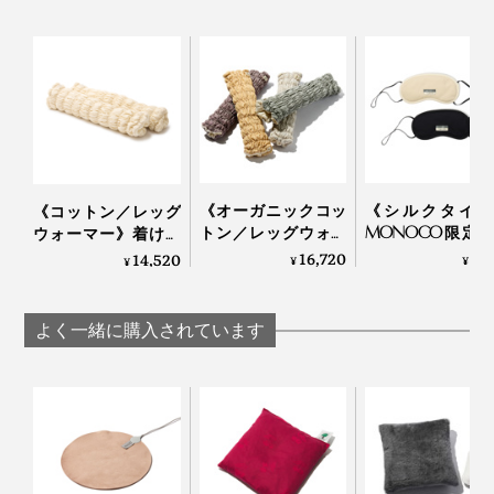
《オーガニックコッ
《シルクタイプ
《コットン／レッグ
トン／レッグウォー
MONOCO限定
ウォーマー》着けて
マー》11種の天然鉱
働きすぎの目は
いることを忘れる肌
16,720
3,
14,520
¥
¥
¥
物の力で、ふくらは
て“ホンワカ幸せ
触りだから、習慣に
ぎホッカホカ。一晩
一晩中着けても
なる。冷え・むくみ
中着けてもラクな
な「アイマスク
対策に「レッグウォ
よく一緒に購入されています
「レッグウォーマ
IONDOCTOR
ーマー」 |
ー」| IONDOCTOR
IONDOCTOR