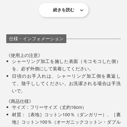
続きを読む
仕様・インフォメーション
締めつけがまるでない、心地よい暖かさが続く「足首ウ
ォーマー」。
《使用上の注意》
シャーリング加工を施した表面（モコモコした側）
実際、「足首ウォーマー」を着けたまま、この原稿を書
はだしの足先が触れ合っても、あのイヤな冷たさを感じ
を、必ず外側にして装着してください。
いていますが、休憩時に足元が目に入ると、「そういえ
ないし、ヘンに汗をかいたようなジメジメ感もありませ
着けっぱなしにすることで、足先から体中がジワジワ暖
日頃のお手入れは、シャーリング加工側を裏返し
ば着けていたっけ」と忘れてしまうほど、自然な着け心
ん。
まってくるはず。寒い季節も、クーラー冷えの職場で
て、陰干ししてください。お洗濯される場合は手洗
地です。
も、元気に過ごしましょう。
いで。
足先から体中がほんのり温まってくるような心地よさ
「お風呂以外は、昼も、寝る時も着けっぱなし」という
写真は、オーガニックコットンタイプの「
レッグウォーマー
」
《商品仕様》
で、実に気持ちいい……気がつくと、あっという間に、
※本足首ウォーマーは、「公益社団法人 日本助産師会推奨商品です。
愛用者たちの話も、うなずけます。
サイズ：フリーサイズ（丈約16cm）
眠りに落ちています。
筒状で、シワシワの表面は、たしかに「ちくわ」（笑）
材質：［表地］コットン100％（ダンガリー）、［裏
地］コットン100％（オーガニックコットン・ダブル