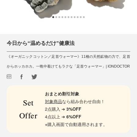
今日から“温めるだけ”健康法
《オーガニックコットン／足首ウォーマー》11種の天然鉱物の力で、足首
からホッカホカ。一晩中着けてもラクな「足首ウォーマー」| IONDOCTOR
おまとめ割引対象
Set
対象商品
なら組み合わせ自由！
2点購入 ➔
3%OFF
Offer
4点以上 ➔
6%OFF
※購入画面で自動適用されます。