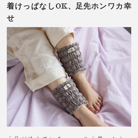
着けっぱなしOK、足先ホンワカ幸
せ