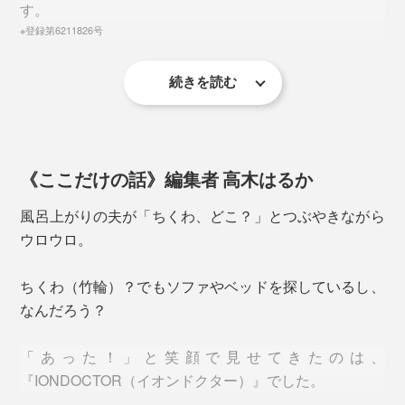
す。
※登録第6211826号
続きを読む
本品は、肌側はオーガニックコットン、外側は綿を織っ
中わたの繊維1本1本に、まんべんなく、鉱物パウダーが吸着している様子。3000
たダンガリー生地。タテ糸に白糸を使った、やさしい雰
倍の電子顕微鏡写真より
ごらんのボタンつき布製ポーチに入れて、お届けします
囲気のダンガリー生地に、シャーリング加工をしていま
《ここだけの話》編集者 高木はるか
冷え性の私は、布団に入って、足同士が触れると、驚く
足先とふくらはぎをつなぐ足首は、筋肉が薄くて、冷え
す。
ほどヒヤッとした冷たさが伝わってくるほどでしたが、
やすい場所。
風呂上がりの夫が「ちくわ、どこ？」とつぶやきながら
「足首ウォーマー」を着けっぱなしにしていると違いま
ウロウロ。
す。
これからは、「足が冷えている」と感じたら、「足首ウ
ォーマー」を習慣にしてください。
ちくわ（竹輪）？でもソファやベッドを探しているし、
なんだろう？
「あった！」と笑顔で見せてきたのは、
『IONDOCTOR（イオンドクター）』でした。