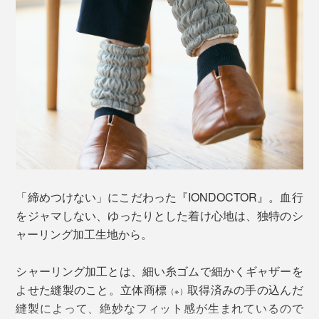
足首に着けると、体温で温められた中わたから輻射熱
（＝鉱物が溜め込んだ熱を肌に伝える）が発生。着けて
いる間中、人肌の温かさで、足先をジワジワと温め続け
丈は、就寝時にも使いやすい約16cm。ほどよくフィッ
てくれます。
トして、冷えやすい足先をジワジワ温めてくれます。
「締めつけない」にこだわった『IONDOCTOR』。血行
をジャマしない、ゆったりとした着け心地は、独特のシ
ャーリング加工生地から。
シャーリング加工とは、細い糸ゴムで細かくギャザーを
よせた縫製のこと。立体商標
取得済みの手の込んだ
（※）
縫製によって、絶妙なフィット感が生まれているので