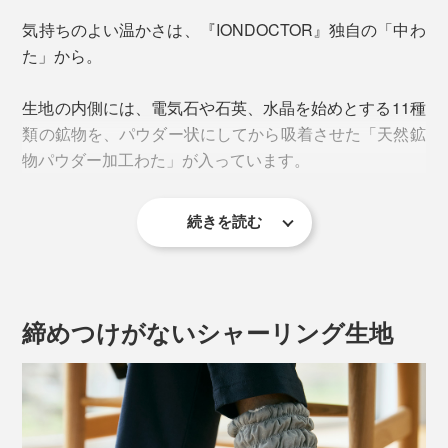
気持ちのよい温かさは、『IONDOCTOR』独自の「中わ
た」から。
生地の内側には、電気石や石英、水晶を始めとする11種
類の鉱物を、パウダー状にしてから吸着させた「天然鉱
物パウダー加工わた」が入っています。
ふんわりしたオーガニックコットンの二重ガーゼが、素
続きを読む
肌になじんで、気持ちいい肌ざわり。吸放湿性にすぐれ
ているので、汗をかいても、サラッとしたまま過ごせま
す。
締めつけがないシャーリング生地