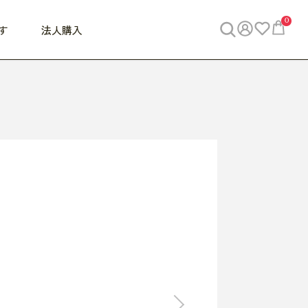
0
す
法人購入
WORK
ビジネス
ENJOY
寝具
10,000円 - 30,000円
30,000円以上
べて
すべて
すべて
すべて
らめきデスク
PC・スマホ関連
お出かけスパイス
敷き寝具
っと一息ふぅ
椅子・クッション
思い出トラベル
掛け寝具
っぱり清潔感
収納
外で過ごすって最高
パジャマ
事へGO
ビジネス／小物
好き・・にどっぷり
枕・小物
食料品
旅行・遊び
すべて
すべて