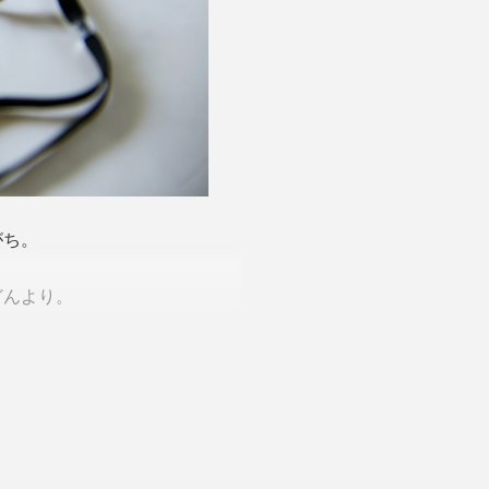
がち。
どんより。
からです。