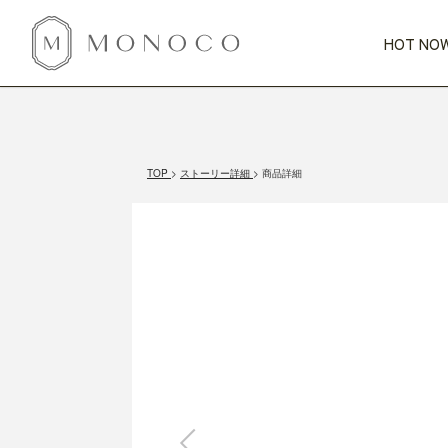
HOT NOW
新商品
CATEGORY
PRICE
SCENE
HOT NOW!
GIFTS
インテリア
1,000円未満
1,000円 
TOP
ストーリー詳細
商品詳細
今週のT
カテゴリから探す
価格から探す
シーンから探す
すべて
すべて
特別な贈りもの
家具
すべての
会話が弾む
収納
特集一
気のきく手土産
照明
毎日使ってね
インテリア雑貨
おまと
ベランダ・庭
アウト
インテリア／そ
キッチン
すべて