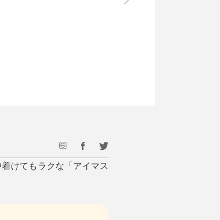
最後のひと口までキンキン
ドリンク
旅行
フード
アウトドア
旅行遊び／その他
中着けてもラクな「アイマス