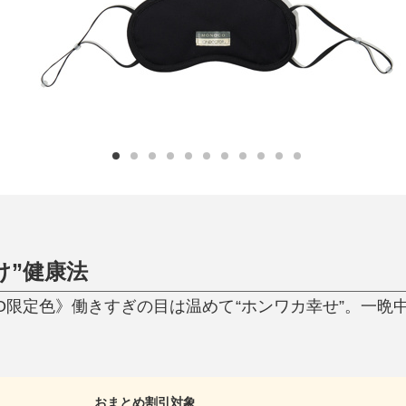
ひんやり今治タオル、生き返る〜
掃除・洗濯
肌・髪ケア
タオル
バスグッズ
スリッパ
ひんやりグッズ
防災用品
あったかグッズ
水筒
健康グッズ
日用品／その他
オーラルケア
け”健康法
CO限定色》働きすぎの目は温めて“ホンワカ幸せ”。一晩
おまとめ割引対象