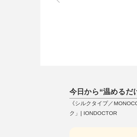
調理家電
調理器具
食器
タオル・ふきん
キッチン雑貨
今日から“温めるだ
《シルクタイプ／MONO
ク」| IONDOCTOR