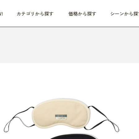
!
カテゴリから探す
価格から探す
シーンから探
つめた〜い夏、どうぞ！
HEALTHY
家電
HOME
ファッション
- 3,000円
3,000円 - 5,000円
5,000円 - 10,000円
OP10
すべて
すべて
すべて
すべて
す
朝までぐっすり
リビング家電
居心地のいい空間
服
ひ
商品 (新着順)
本気で休む
キッチン家電
家事ルンルン
バッグ
ほ
覧
いつも清潔
美容・健康家電
食いしん坊クラブ
靴・靴下
や
じぶんメンテナンス
オーディオ家電
料理と団らん
レイングッズ
仕
め割引
おうちエクササイズ
ファッション／小物
レット
の他
日用品
健康・美容
すべて
すべて