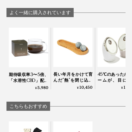
ぎホッカホカ。一晩
ッカホカ。一晩
なる。冷え・むくみ
中着けてもラクな
けてもラクな「
対策に「レッグウォ
よく一緒に購入されています
「レッグウォーマ
ウォーマー」
ーマー」 |
ー」| IONDOCTOR
IONDOCTOR
IONDOCTOR
長い年月をかけて育
45℃のあったか
期待吸収率3〜5倍、
んだ“熱”を閉じ込め
ームが、目に、
「水溶性CBD」配合
る密度で、じんわり
に、気持ちいい“
ほうじ茶｜SABI for
10,450
14,
5,980
¥
¥
¥
温めながら気持ちよ
けサウナ”｜フェ
sleep
く刺激する「マッサ
スチーマー
ージストーン」｜
こちらもおすすめ
HUKKA DESIGN