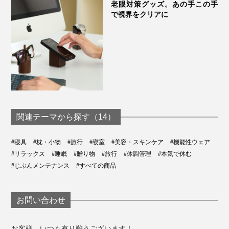
老眼対策グッズ。あの手この手
で視界をクリアに
関連テーマから探す（14）
#寝具
#枕・小物
#旅行
#寝室
#美容・スキンケア
#機能性ウェア
#リラックス
#睡眠
#贈り物
#旅行
#体調管理
#本気で休む
#じぶんメンテナンス
#すべての商品
お問い合わせ
お客様、いつも有り難うございます！