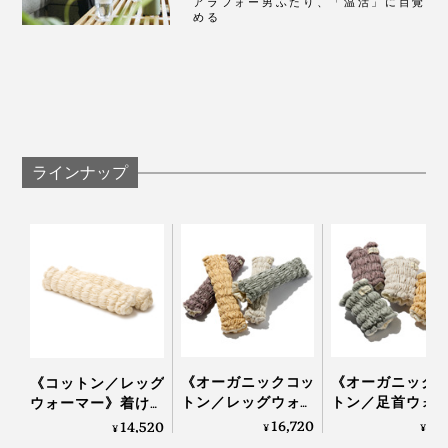
アラフォー男ふたり、「温活」に目覚
める
ラインナップ
ツヤのある生地に、コットンのパイピングがおしゃれな
デザイン。プレゼントにもぜひどうぞ。
今までは冷えのせいか、寝起きに頭や首が重ダルいこと
もありましたが、アイマスクを習慣化したら、そういう
ダルさを感じにくくなりました。
《オーガニックコッ
《オーガニック
《コットン／レッグ
トン／レッグウォー
トン／足首ウォ
ウォーマー》着けて
マー》11種の天然鉱
ー》11種の天然
いることを忘れる肌
16,720
8,
14,520
¥
¥
¥
物の力で、ふくらは
の力で、足首か
触りだから、習慣に