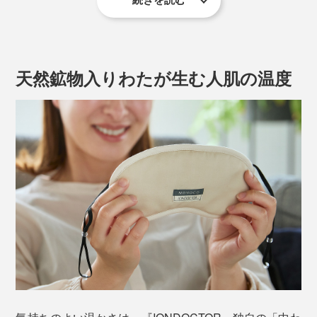
実は、目元の血行不良は、全身の冷えや不調につながり
やすいことがわかっています。
目は、体温センサーがある延髄・脊髄の近くにあって、
天然鉱物入りわたが生む人肌の温度
冷やすと、全身まで冷えやすくなるからです。
働きすぎた目には、アイマスクをぜひ。目の周りを温め
ることで血行が刺激されるから、手足の先まで温まりや
すくなります。