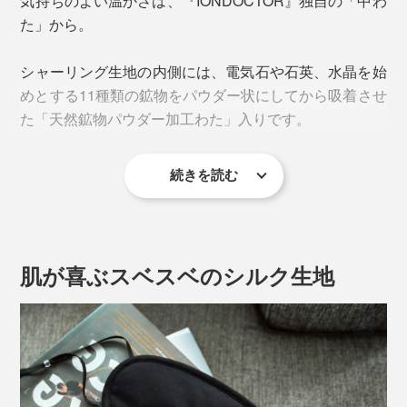
気持ちのよい温かさは、『IONDOCTOR』独自の「中わ
た」から。
シャーリング生地の内側には、電気石や石英、水晶を始
めとする11種類の鉱物をパウダー状にしてから吸着させ
た「天然鉱物パウダー加工わた」入りです。
アイマスクなら、『IONDOCTOR（イオンドクター）』
のシルク製がおすすめ。こちらは、MONOCO限定のオ
続きを読む
リジナルカラー、「ブラック」と「ベージュ」です。
肌が喜ぶスベスベのシルク生地