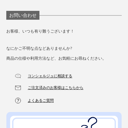
お問い合わせ
お客様、いつも有り難うございます！
なにかご不明な点などありませんか?
商品の仕様や利用方法など、お気軽にお尋ねください。
NKOヒーティングパッドは、米国のUL認証、電気機器
の国際規格認証制度IECEx、韓国のKC認証を取得。製
品の機能と安全性が認められています。
コンシェルジュに相談する
ご注文済みのお客様はこちらから
よくあるご質問