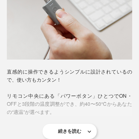
ブランケットと一緒に使用すれば、より発熱効果を発揮します
一般的な電熱線式の温熱マットは熱線上のみを温めるた
め、加温ムラになりがち。でも本品は、広範囲に銀ナノ
直感的に操作できるようシンプルに設計されているの
『INKO』はシート状だから、おしりが温まったらお腹
インクを印刷するから、シート全体・両面を均一に素早
で、使い方もカンタン！
に、背中に、太ももの上に……と、冷えている部位を移
く温められます。
動できるのでとても重宝します。
リモコン中央にある「パワーボタン」ひとつでON・
さらに、電熱線がないからスリムに丸めて収納も可能。
OFFと3段階の温度調整ができ、約40〜50℃からあなた
薄いからどんな形状のイスでもフィット感抜群。シート
の“適温”が選べます。
を敷いている違和感もほとんどありません。
続きを読む
電源またはモバイルバッテリーに接続後、パワーボタン