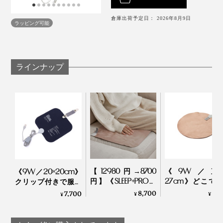
1. 電源自動OFFシステム
倉庫出荷予定日： 2026年8月9日
ラッピング可能
12時間が経過すると自動で電源がオフになり、電気の無
駄を防止。電源を入れたまま眠ってしまったり、外出し
てしまった際にも安心です。
ラインナップ
2. 過熱時の自動電源遮断
過熱防止センサーが内蔵されており、70℃を超えると
自動で電源がオフになり、やけどや火災のリスクを防
止。電源を入れ直せば再度使用可能です。
3. 温度コントロールセンサー搭載で過熱防止
各レベルで一定時間ごとに電力を分配し、温度を調節す
【12980円→8700
《9W／直
《9W／20×20cm》
ることで過熱を防止します。
円】《SLEEP+PRO》
27cm》どこで
クリップ付きで服に
ソファやベッドもあ
ったかデスクワ
仕込める！銀ナノイ
8,700
5,
7,700
¥
¥
¥
ったか！銀ナノイン
ク！銀ナノイン
ンクで温める特許技
4. 低温設定が可能
クで温める特許技術
温める特許技術
術の「USBウェアラ
ヒーティングマットは、長時間連続で使うと熱く感じる
の「ヒーティングマ
「USB式ヒーテ
ブルヒーター」｜