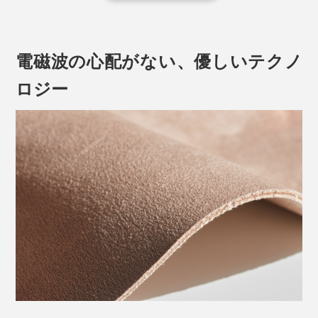
を押すと電源がONに。この時、温度は一番高温のレベ
ル3になっています。
電磁波の心配がない、優しいテクノ
シート全体が温まるまで1分ほど待ち、ポカポカしてき
たら再度パワーボタンを押して温度調整を。ボタンを押
ロジー
INKO専用の収納ポーチ付き
すごとにレベルが2、1と下がっていき、最後はOFFの状
態になります。
デスクの引き出しや、バッグの隙間にも入れられて、持
ち歩きが気軽な点もインク発熱だからできること。
USB給電式で、最大18Wの出力で、数秒で40℃以上に
温まり、最大50℃まで到達。モバイルバッテリー
（USB-Cポート・出力20W以上）を接続すればアウト
ドアレジャーやスポーツ観戦など、屋外でも大活躍しま
す。