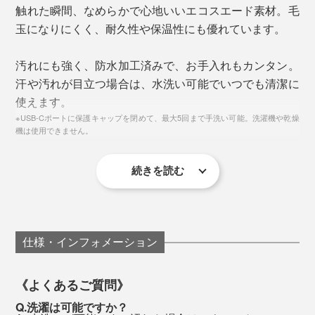
ツライ冷えをガマンする冬はもう終わり。いつものイス
触れた瞬間、なめらかで心地いいエコスエード素材。毛
で、至福の腰湯気分を味わってください。
玉になりにくく、耐久性や保温性にも優れています。
汚れにも強く、防水加工済みで、お手入れもカンタン。
汗や汚れが目立つ場合は、水洗い可能でいつでも清潔に
使えます。
※USB-Cポートに保護キャップを閉めて、最大5回まで手洗い可能。洗濯機や乾燥
機は使用できません。
USB-Cに対応
続きを読む
わずか130gと超軽量なので、飛行機内、夜行バスの車
内、長時間ドライブといった、冬の旅行や出張時のお供
としてもおすすめ。スポーツ観戦やキャンプのテント泊
仕様・インフォメーション
など、屋外レジャーの防寒対策にもぴったりです。
（※3）
《よくあるご質問》
（※3）屋外での使用は熱が放出されやすいため、薄いマットを敷いた上での使用
Q.洗濯は可能ですか？
やブランケットとの併用をおすすめします。