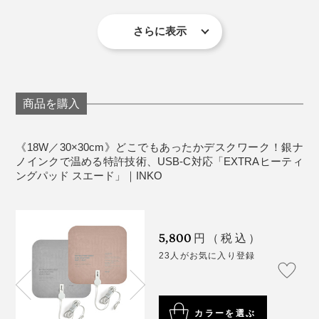
電力：9V 18W
パッドとケーブルの連結部にジャバラ構造を採用するこ
コネクタタイプ／USB-C
さらに表示
とで、耐久性を向上。電線が引っ張られた際にも切れに
温度調整機能：3段階調整
くく、長期間安心して使えます。
素材：人工スエード（ポリエステル 93.5%, ポリウレ
タン 6.5%）、ABS、PVC
同梱内容：ヒーティングパッド本体、専用ビニール
商品を購入
ポーチ、取扱説明書および保証書
保証期間：製品ご購入日から1年間
《18W／30×30cm》どこでもあったかデスクワーク！銀ナ
原産国：韓国
ノインクで温める特許技術、USB-C対応「EXTRAヒーティ
ングパッド スエード」｜INKO
《使用上のご注意》
※長時間の使用は、低温やけどを引き起こす可能性があるのでご注意くださ
い。
5,800
※濡れた手でプラグを抜かないでください。
円（税込）
※ラジエーター、ストーブ、その他熱源の近くに設置しないでください。
※過度に曲げたり、ねじったり、衝撃を与えたりしないでください。
23人がお気に入り登録
※ラテックスまたは厚い毛布などと一緒に使用しないでください。
さらに、事故や火災などのトラブルを防ぐ、5つの安全
※破損した場合は、ただちに使用を中止してください。
※高温多湿・直射日光を避けて保管・使用してください。湿度が高いと、内
機能を搭載。安全性を高めるため、3つの温度センサー
部の故障が発生する可能性があります。
を採用しています。
カラーを選ぶ