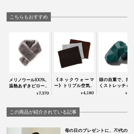
が生んだ“重炭酸
裏マッサージ器」
イズゲル」｜VENEX
湯”のタブレット入浴
ーチドクター ふ
剤｜薬用Hot Bubble
み
こちらもおすすめ
PRO
使い方は至ってシンプルです。
《ネックウォーマ
頭の自重で、無
メリノウール100%、
ー》トリプル空気層
くストレッチ＆
温熱あずきピロー付
で冷気をブロックす
できる「コリほ
き「ボアマフラー」
4,180
3,
7,370
¥
¥
温熱パッドとして使うなら、500Wの電子レンジにその
¥
る、ふわふわ起毛の
し」｜P: REST
｜SERENE
まま入れて2分間温めるだけ。
ネックウォーマー｜
寒がり屋さん
この商品が紹介されている記事
母の日のプレゼントに、70代の