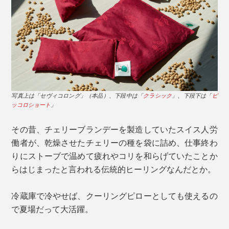
写真上は「セヴィコロング」（本品）、下段中は「
クラシック
」、下段下は「
ピ
ッコロショート
」
その昔、チェリーブランデーを製造していたスイス人労
働者が、乾燥させたチェリーの種を袋に詰め、仕事終わ
りにストーブで温めて疲れやコリを和らげていたことか
らはじまったと言われる伝統的ヒーリングなんだとか。
冷蔵庫で冷やせば、クーリングピローとしても使えるの
で夏場だって大活躍。