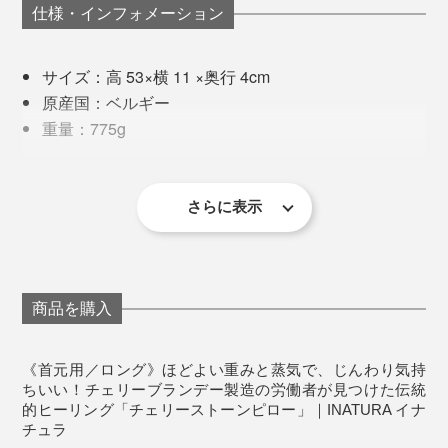
そんな時、この“さくらんぼ温浴”が心と体に沁みるので
仕様・インフォメーション
す。
サイズ：高 53×横 11 ×奥行 4cm
15分ほど温めると、首まわりがふわんと軽くなった気が
原産国：ベルギー
する。脚のつけ根、腰、お尻、目元、足首、手首……ど
重量：775g
こに当てても、「うわぁ、そこそこ！」とため息が出ま
材質：［中材］チェリー種、［袋］オーガニックコ
す。
ットン（※GOTS認証）
温めて使用する場合の目安時間：500Wの電子レンジ
さらに表示
編集スタッフに試してもらったところ、全員が私と同じ
で2分
濁点まじりの「あぁぁぁ……」というため息を吐きなが
冷やして使用する場合の目安時間：冷蔵庫で60分以
ら、天を仰いで目を瞑っていました。
冷えやコリで重く感じていた部分も、この“さくらんぼ
上
温浴”でほわ〜っと軽やかに。
商品を購入
《使用上のご注意》
※長くお使いいただくために洗濯は30°Cくらいのお湯で手洗いをおすすめ
仕事の合間やリラックスタイムに、手放せなくなる心地
します。
《首元用／ロング》ほどよい重みと蒸気で、じんわり気持
※洗剤を使用する場合はよくすすぎ、使用前までに完全に乾かしてくださ
よさです。
い。
ちいい！チェリーブランデー製造の労働者が見つけた伝統
※乾燥は機械を使用せず、自然乾燥をおすすめします。
的ヒーリング「チェリーストーンピロー」｜INATURA イナ
※チェリー種の独特な香りが気になる場合は、お湯洗いが有効です。
※アロマスプレーをご使用になる場合は、アロマの成分が加熱に向いていな
チュラ
本品は、首や肩を包み込むように温められる細長い形状
い、熱くなりすぎてしまう恐れがあるので、香り付けした手拭いなどをピ
ローにまいてご使用いただくことをおすすめします。