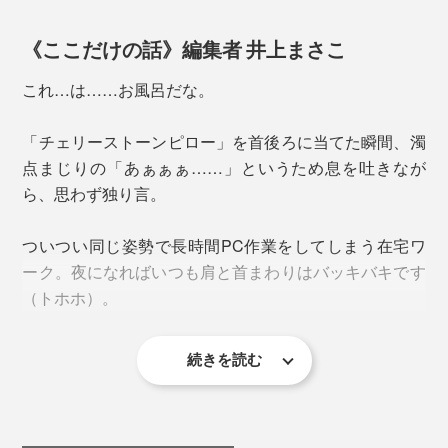
《ここだけの話》編集者 井上まさこ
これ…は……お風呂だな。
「チェリーストーンピロー」を首後ろに当てた瞬間、濁
点まじりの「あぁぁぁ……」というため息を吐きなが
ら、思わず独り言。
ついつい同じ姿勢で長時間PC作業をしてしまう在宅ワ
その気持ちよさを例えるなら、「湯船に浸かっているよ
ーク。夜になればいつも肩と首まわりはバッキバキです
うな感覚」です。
（トホホ）。
種に含んだ空気中の水分が、目に見えないほどやわらか
な蒸気となって体に伝わり、心までほどけるような温も
続きを読む
慌てて首や腕を回してストレッチするも、なんだかずっ
りに包まれます。
と上半身が重たい。