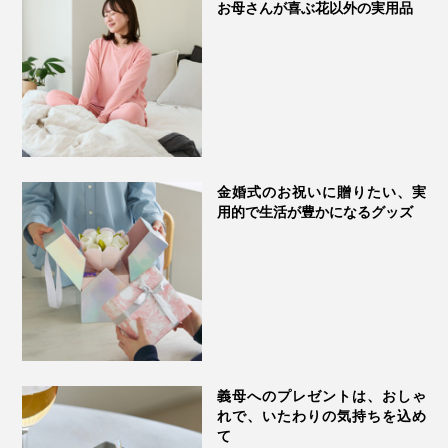
お母さんが喜ぶ花以外の実用品
金婚式のお祝いに贈りたい、実
用的で生活が豊かになるグッズ
繰り返し愛用するうちにチェリー種（中材）の乾燥が気
になりだしたら、レンジ加熱の前に霧吹きでシュッと水
分を保湿してあげるのもおすすめ。
クーリングパッドとして使うなら、ビニール袋に入れ
て、冷蔵庫で数時間（60分以上）冷やしてください。
義母へのプレゼントは、おしゃ
れで、いたわりの気持ちを込め
て