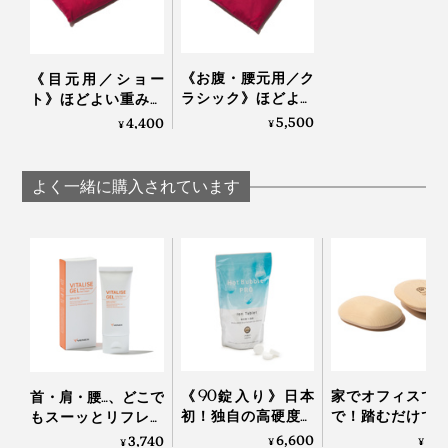
香りが気になる方は、一度お湯で洗っていただくと緩和
されるとのことなで、ぜひお試しください。
《お腹・腰元用／ク
《目元用／ショー
ちなみに私は、何度か使っているうちに「発酵したての
ラシック》ほどよい
ト》ほどよい重みと
重みと蒸気で、じん
蒸気で、じんわり気
5,500
4,400
焼く前のパン」みたいな香りに安心感を抱くようになり
¥
¥
わり気持ちいい！チ
持ちいい！チェリー
ました。
ェリーブランデー製
ブランデー製造の労
造の労働者が見つけ
働者が見つけた伝統
よく一緒に購入されています
た伝統的ヒーリング
的ヒーリング「チェ
「チェリーストーン
リーストーンピロ
ピロー」｜INATURA
ー」｜INATURA イナ
イナチュラ
チュラ
アームピローとしても使いやすい幅広な形状。冷えてい
ることに気づきづらい手首まわりを温めると、上半身が
ポカポカ気持ちいい。
《90錠入り》日本
家でオフィスで
首・肩・腰…、どこで
初！独自の高硬度マ
で！踏むだけで
もスーッとリフレッ
イクロカプセル技術
ら元気になれる
シュする「バイタラ
6,600
6,
3,740
¥
¥
¥