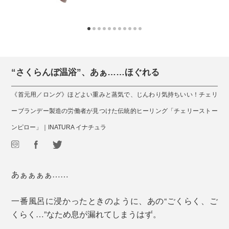
“さくらんぼ温浴”、あぁ……ほぐれる
《首元用／ロング》ほどよい重みと蒸気で、じんわり気持ちいい！チェリ
ーブランデー製造の労働者が見つけた伝統的ヒーリング「チェリーストー
ンピロー」｜INATURA イナチュラ
あぁぁぁぁ……
一番風呂に浸かったときのように、あの“ごくらく、ご
くらく…”なため息が漏れてしまうはず。