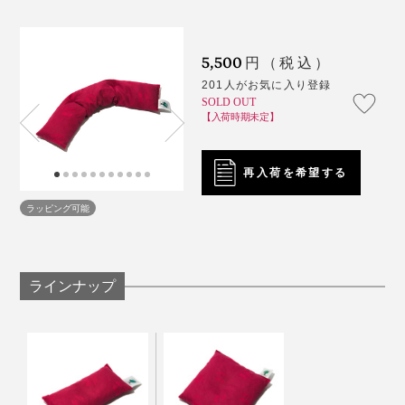
の「セヴィコロング」。
5,500
円（税込）
201人がお気に入り登録
SOLD OUT
【入荷時期未定】
この表情、ホンモノの反応です（笑）
再入荷を希望する
ラッピング可能
「寝違えてしまって首が痛い」と訴えていた撮影モデル
の男性も、「うわぁ……気持ちいぃ……これ、お風呂に
入っているみたいですね！」と、まったく同じコメント
をしてくれて、笑ってしまいました。
ラインナップ
肩やお腹、足の上にダラリと掛けたままPC作業をした
温めるとチェリー種特有の香りがふわっと漂うのです
り、本を読んだりできて、いろんな部位を温め＆冷やし
が、「この香りが好き」、「気にならない」、「ちょっ
やすい人気のカタチです。
と苦手」と、スタッフの意見がわかれました。