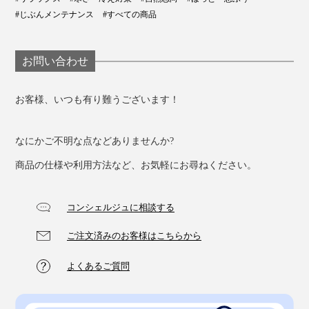
#じぶんメンテナンス
#すべての商品
お問い合わせ
お客様、いつも有り難うございます！
なにかご不明な点などありませんか?
商品の仕様や利用方法など、お気軽にお尋ねください。
写真は「
ピッコロショート
」
コンシェルジュに相談する
さりげなくさくらんぼの刺繍が施されているカバー生地
は、オーガニックコットン素材。
ご注文済みのお客様はこちらから
よくあるご質問
オーガニック・テキスタイルの 世界基準である「GOTS
(Global Organic Textile Standard)」の認証を取得したや
さしいコットンです。