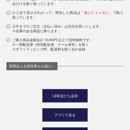
品だけを取り扱っています。
ひと目で良さがわかって、即決した商品は「
君にヒトメボレ
」で取り
ベルギーの『INATURA（イナチュラ）』社によって、
扱っています。
25年以上に渡ってISO-9001
を受けた自社工場で丁
（※1）
正午までのご注文（支払い済み）は当日出荷いたします。
寧に製造されている「チェリーストーンピロー」は、ギ
※在庫のある商品に限ります。
フトにもぴったり。
ご購入商品金額合計 10,000円 以上で送料無料です。
※一部配送便（特別配送便、クール便等）を除く
※ギフトラッピング料、配送料を除く合計金額
新商品と会員特典をお届け！
LINE友だち追加
アプリで見る
パッケージには、世界の森林保全を守るFSC認証の紙を使用しています。