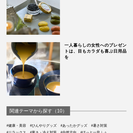
一人暮らしの女性へのプレゼン
トは、目もカラダも喜ぶ日用品
を
真夏の暑さ対策に、手のひらや脇の下に「チェリースト
ーンピロー」を当てるクールダウンはとくにおすすめで
す。
冷たすぎない自然なヒンヤリ感、絶妙な重み、ゴロゴロ
関連テーマから探す（10）
とした粒の心地いい刺激がいいリフレッシュに。
#健康・美容
#ひんやりグッズ
#あったかグッズ
#暑さ対策
#リラックス
#寒さ・冷え対策
#自然志向
#ほっと一息ふぅ