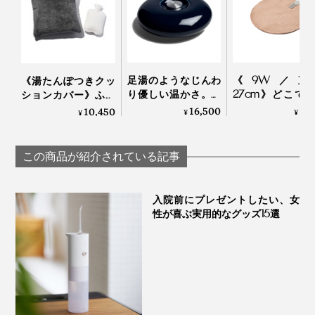
使い方は至ってシンプル。
温熱パッドとして使うなら、500Wの電子レンジにその
まま入れて2分間温めるだけ。
足湯のようなじんわ
《9W／直
《湯たんぽつきクッ
り優しい温かさ。あ
27cm》どこで
ションカバー》ふん
なたの頭寒足熱を支
ったかデスクワ
わり毛足2cmのメリ
16,500
5,
10,450
¥
¥
¥
える「陶器」ででき
ク！銀ナノイン
ノウールが気持ちい
た魔法の湯たんぽ |
温める特許技術
い！腰もお腹も暖か
Yutanpo by Masahiro
「USB式ヒーテ
い「クッションカバ
この商品が紹介されている記事
Minami
グパッド」｜INKO
ー」｜LOOM &
SPOOL ルームアンド
スプール SERENE
入院前にプレゼントしたい、女
性が喜ぶ実用的なグッズ15選
繰り返し愛用するうちにチェリー種（中材）の乾燥が気