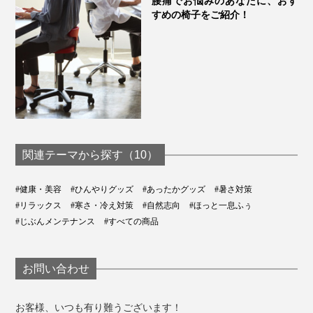
腰痛でお悩みのあなたに、おす
真夏の暑さ対策に、手のひらや脇の下に「チェリースト
すめの椅子をご紹介！
ーンピロー」を当てるクールダウンはとくにおすすめで
す。
冷たすぎない自然なヒンヤリ感、絶妙な重み、ゴロゴロ
とした粒の心地いい刺激がいいリフレッシュに。
関連テーマから探す（10）
#健康・美容
#ひんやりグッズ
#あったかグッズ
#暑さ対策
#リラックス
#寒さ・冷え対策
#自然志向
#ほっと一息ふぅ
#じぶんメンテナンス
#すべての商品
お問い合わせ
お客様、いつも有り難うございます！