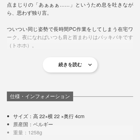
点まじりの「あぁぁぁ……」というため息を吐きなが
ら、思わず独り言。
ついつい同じ姿勢で長時間PC作業をしてしまう在宅ワ
その気持ちよさを例えるなら、「湯船に浸かっているよ
ーク。夜になればいつも肩と首まわりはバッキバキです
うな感覚」です。
（トホホ）。
種に含んだ空気中の水分が、目に見えないほどやわらか
な蒸気となって体に伝わり、心までほどけるような温も
続きを読む
慌てて首や腕を回してストレッチするも、なんだかずっ
りに包まれます。
と上半身が重たい。
そんな時、この“さくらんぼ温浴”が心と体に沁みるので
仕様・インフォメーション
す。
サイズ：高 22×横 22 ×奥行 4cm
15分ほど温めると、首まわりがふわんと軽くなった気が
原産国：ベルギー
する。脚のつけ根、腰、お尻、目元、足首、手首……ど
重量：1258g
こに当てても、「うわぁ、そこそこ！」とため息が出ま