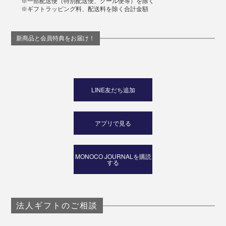
※一部配送便（特別配送便、クール便等）を除く
※ギフトラッピング料、配送料を除く合計金額
新商品と会員特典をお届け！
LINE友だち追加
パッケージには、世界の森林保全を守るFSC認証の紙を使用しています。
母の日や敬老の日、誕生日、クリスマスなど、相手の心
アプリで見る
と体をいたわる贈り物は喜ばれるはずです。
MONOCO JOURNALを購読
する
法人ギフトのご相談