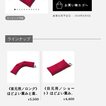
お買い物カゴへ
この表情、ホンモノの反応です（笑）※写真は「
セヴィコロング
」
倉庫出荷予定日： 2026年8月9日
ラッピング可能
「寝違えてしまって首が痛い」と訴えていた撮影モデル
の男性も、「うわぁ……気持ちいぃ……これ、お風呂に
入っているみたいですね！」と、まったく同じコメント
をしてくれて、笑ってしまいました。
ラインナップ
温めるとチェリー種特有の香りがふわっと漂うのです
が、「この香りが好き」、「気にならない」、「ちょっ
お尻が冷えている時は、座布団のように。背中や腰を温
と苦手」と、スタッフの意見がわかれました。
めたい時は、背もたれに挟むように使ってください。
香りが気になる方は、一度お湯で洗っていただくと緩和
頼りがいのあるサイズ感だから、抱えながらお腹を温め
されるとのことなで、ぜひお試しください。
たり、疲れた頭を冷やしたりと重宝。
《目元用／ショー
《首元用／ロング》
ちなみに私は、何度か使っているうちに「発酵したての
ト》ほどよい重みと
ほどよい重みと蒸気
蒸気で、じんわり気
で、じんわり気持ち
4,400
5,500
焼く前のパン」みたいな香りに安心感を抱くようになり
¥
¥
持ちいい！チェリー
いい！チェリーブラ
ました。