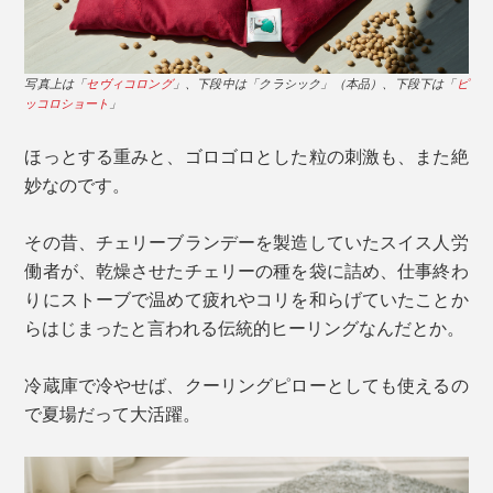
写真上は「
セヴィコロング
」、下段中は「クラシック」（本品）、下段下は「
ピ
ッコロショート
」
ほっとする重みと、ゴロゴロとした粒の刺激も、また絶
妙なのです。
その昔、チェリーブランデーを製造していたスイス人労
働者が、乾燥させたチェリーの種を袋に詰め、仕事終わ
りにストーブで温めて疲れやコリを和らげていたことか
らはじまったと言われる伝統的ヒーリングなんだとか。
冷蔵庫で冷やせば、クーリングピローとしても使えるの
で夏場だって大活躍。