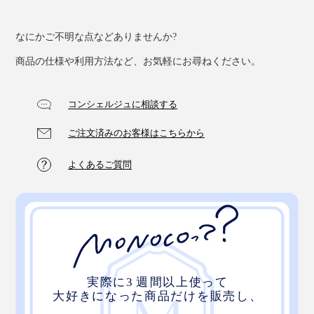
写真は「
ピッコロショート
」
なにかご不明な点などありませんか?
さりげなくさくらんぼの刺繍が施されているカバー生地
は、オーガニックコットン素材。
商品の仕様や利用方法など、お気軽にお尋ねください。
オーガニック・テキスタイルの 世界基準である「GOTS
コンシェルジュに相談する
(Global Organic Textile Standard)」の認証を取得したや
ご注文済みのお客様はこちらから
さしいコットンです。
よくあるご質問