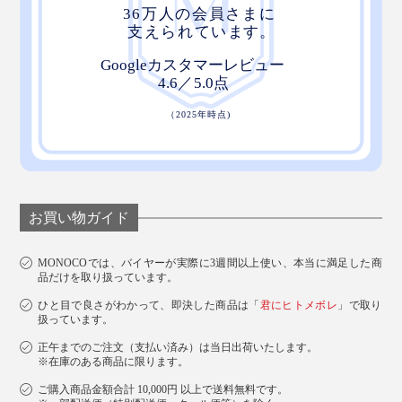
汚れたらそのまま洗濯もOK！長く使っていただくため
に、30℃くらいのお湯で手洗いがおすすめです。
洗剤を使って洗う際はよくすすぎ、完全に自然乾燥させ
てからお使いください。
お買い物ガイド
ベルギーの『INATURA（イナチュラ）』社によって、
25年以上に渡ってISO-9001
を受けた自社工場で丁
（※1）
MONOCOでは、バイヤーが実際に3週間以上使い、本当に満足した商
寧に製造されている「チェリーストーンピロー」は、ギ
品だけを取り扱っています。
フトにもぴったり。
ひと目で良さがわかって、即決した商品は「
君にヒトメボレ
」で取り
扱っています。
正午までのご注文（支払い済み）は当日出荷いたします。
※在庫のある商品に限ります。
ご購入商品金額合計 10,000円 以上で送料無料です。