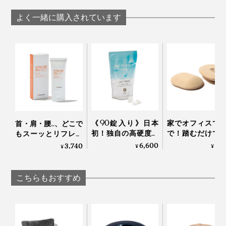
ブランデー製造の労
ンデー製造の労働者
働者が見つけた伝統
が見つけた伝統的ヒ
よく一緒に購入されています
的ヒーリング「チェ
ーリング「チェリー
リーストーンピロ
ストーンピロー」｜
ー」｜INATURA イナ
INATURA イナチュラ
チュラ
《90錠入り》日本
家でオフィスで
首・肩・腰…、どこで
初！独自の高硬度マ
で！踏むだけで
もスーッとリフレッ
「チェリーストーンピロー」の中では、一番多くのチェ
イクロカプセル技術
ら元気になれる
シュする「バイタラ
6,600
6,
3,740
¥
¥
¥
リー種を使っているため、重さもしっかり。この重量感
が生んだ“重炭酸
裏マッサージ器」
イズゲル」｜VENEX
湯”のタブレット入浴
ーチドクター ふ
が、抱いているだけで心地よくほっとします。
剤｜薬用Hot Bubble
み
こちらもおすすめ
PRO
寒い時期にお布団の中に入れておけば、“湯たんぽ”代わ
りにもなります。