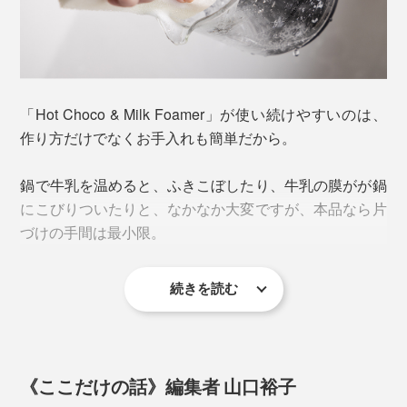
カップを近づけると、フワッとカカオが香り、カカオの
苦味も抑えられ、とろ〜りなめらかな口当たり。これ
は、自力で作れない！
塩をひとふりすると、コクが増してカカオの苦味が隠れ
しばらくすると、中身が温まりながらぐるぐると回り出
「Hot Choco & Milk Foamer」が使い続けやすいのは、
るので、お試しを。甘味が欲しい場合は、ハチミツやマ
し、なめらかに泡立ってできあがり。ふきこぼれの心配
作り方だけでなくお手入れも簡単だから。
シュマロを添えるのがおすすめです。
もなく、混ぜる手間もありません。
鍋で牛乳を温めると、ふきこぼしたり、牛乳の膜がが鍋
なめらかさの秘密は、ガラスのカップの底についている
にこびりついたりと、なかなか大変ですが、本品なら片
「フローサー」。加熱しながら攪拌し、空気を取り込む
づけの手間は最小限。
仕組みです。
続きを読む
カップはガラス製。フタ、ストレーナー、カバー、パッ
キン、フローサーがすべて取り外せて、水洗いできま
す。
《ここだけの話》編集者 山口裕子