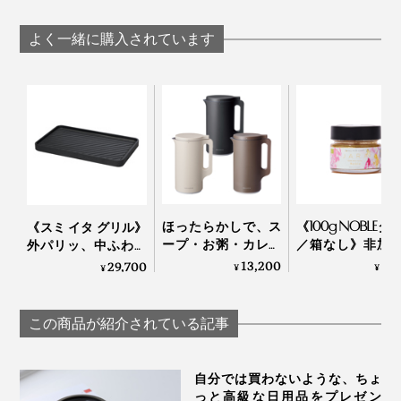
おくとこびりつきを防ぐことができ、洗うのに手間がか
よく一緒に購入されています
かりません。
ほったらかしで、ス
《100g NOBLEタ
《スミ イタ グリル》
ープ・お粥・カレー
／箱なし》非加
外パリッ、中ふわっ
も作れる「自動調理
無濾過 世界最
と焼きあがる「炭プ
13,200
5,
29,700
¥
¥
¥
ポット」｜récolte
採蜜の地・ジョ
レート」｜Sumi
アから届いた、
ハチミツ｜JA
この商品が紹介されている記事
Honey
手間のかかるホットドリンクが、作るのも片付けるの
家でカフェが開けそうな、専用レシピブックつき。毎日
も、こんなにラクだなんて。
自分では買わないような、ちょ
のティータイムがグッと充実します。
っと高級な日用品をプレゼン