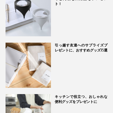
ト！
ホットチョコレートをつくれるマシンは珍しいので、お
※「Hot tea」モードで牛乳を使用する時は、焦げ付き防止のため、牛乳3:
いしいものやカフェ好きのあの人のギフトにもおすす
水１以上の割合になるよう、水を入れてください。
め。母の日、結婚祝い、引越し祝いの贈り物にも、どう
※「Hot tea」モードでは、コンデンスミルクやジャムなどの焦げつきやす
いものは入れないでください。
ぞ。
引っ越す友達へのサプライズプ
レゼントに、おすすめグッズ15選
キッチンで役立つ、おしゃれな
便利グッズをプレゼントに