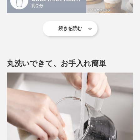
ーミー。ハイカカオのチョコレートで作る「ホットチョ
コレート」は、甘ったるさがなく、カロリーも控えめで
す。
続きを読む
使い方は、とってもシンプル。
１. ガラスのカップに材料を入れてセット
２. 「MENU」ボタンで、メニューを選ぶ
丸洗いできて、お手入れ簡単
３. 「START/STOP」ボタンをタッチする