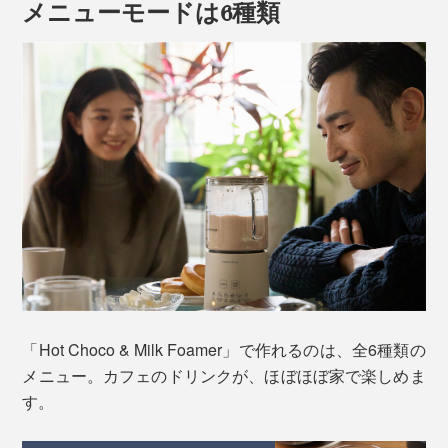
メニューモードは6種類
一般的に、カカオポリフェノールを摂るには、カカオ含
有率70％以上のものを1日20〜25ｇ程度食べると良いと
されますが、苦味が強くて続かないという人も。
そこでおすすめなのが、「Hot Choco & Milk
Foamer（ホットチョコ＆ミルクフォーマー）」。
「Hot Choco & Milk Foamer」で作れるのは、全6種類の
メニュー。カフェのドリンクが、ほぼほぼ家で楽しめま
す。