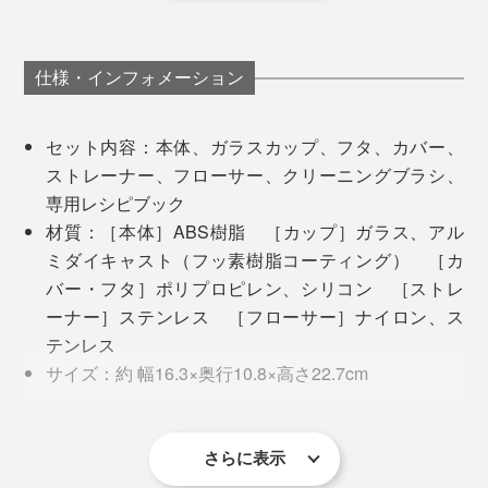
い。
仕様・インフォメーション
セット内容：本体、ガラスカップ、フタ、カバー、
ストレーナー、フローサー、クリーニングブラシ、
専用レシピブック
材質：［本体］ABS樹脂 ［カップ］ガラス、アル
ミダイキャスト（フッ素樹脂コーティング） ［カ
バー・フタ］ポリプロピレン、シリコン ［ストレ
もうひとつは「そば湯」。溶けにくい粉末ドリンクを作
ーナー］ステンレス ［フローサー］ナイロン、ス
るのにもいいと聞き、もしやと思って試したところ、こ
テンレス
茶葉を使うときは、ステンレス製のストレーナーをセッ
れが大正解。
サイズ：約 幅16.3×奥行10.8×高さ22.7cm
ト。茶葉がちゃんと浸るよう、茶葉の上から水や牛乳を
コード長さ：1.0m
注ぎます。ガラスカップにはメモリ付き。1人分の目安
そば粉と水を入れて「Hot Milk」モードで、お店以上の
重量：約910g
は150ml、1回で１〜３杯分まで作れます。
下部の本体は、硬く絞った布で拭き取り。表面はサラサ
（？！）そば湯ができあがり。めんつゆを垂らし、わさ
電源：AC100V 50/60Hz
さらに表示
ラ質感で、指紋などの汚れが付きにくく、汚れがついて
びを少々。そばの香りも口一杯に広がって、これが家で
消費電力：600W