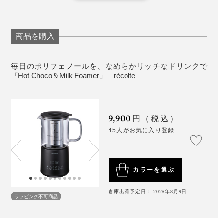
も拭き取りやすくなっています。
味わえるなんて幸せです！
容量：約500ml（MAXライン）
生産国：中国
商品を購入
毎日のポリフェノールを、なめらかリッチなドリンクで
「Hot Choco＆Milk Foamer」｜récolte
9,900
円（税込）
45人がお気に入り登録
ココアなどの粉末タイプのドリンクをきめ細かく溶かす
カラーを選ぶ
のにも便利。抹茶ラテやハーブティー、チャイやアイス
カフェラテなどアレンジも自在です。
お手入れを面倒にしないコツは、使用後に放置しないこ
倉庫出荷予定日： 2026年8月9日
ラッピング不可商品
と。使ってすぐならすすぐだけでもほとんどキレイにな
ります。すぐに洗えない場合も、カップ内に水を入れて