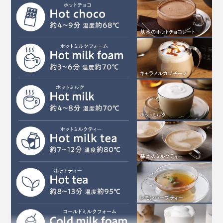
商品設計の過程で、テイスティングを重ねた末、チョコ
レートの香りがもっとも芳醇に香る温度を突き止め、
68℃に温度設定。材料を入れてボタンを押すだけで、
ふきこぼれることなく、温め過ぎによる膜も張らず、な
めらかにできあがる設計に。
水で作ればコーヒー感覚、ミルクで作れば濃厚かつクリ