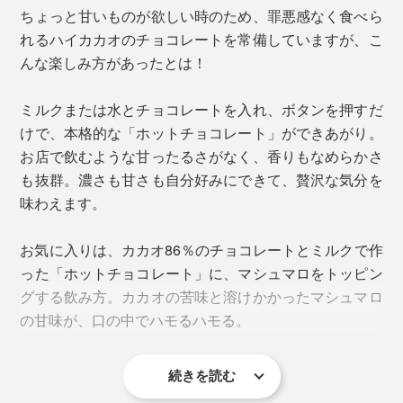
ちょっと甘いものが欲しい時のため、罪悪感なく食べら
れるハイカカオのチョコレートを常備していますが、こ
もちろん、疲れた時や甘いものが欲しい時は、甘いミル
んな楽しみ方があったとは！
クチョコレートで作ってみてください。濃厚な味わいと
沁み渡る甘味に、こわばっていた心と身体がふわりほど
ミルクまたは水とチョコレートを入れ、ボタンを押すだ
けます。
けで、本格的な「ホットチョコレート」ができあがり。
お店で飲むような甘ったるさがなく、香りもなめらかさ
フローサーはマグネット式で、注ぐ時や洗う時に落ちることがありません
も抜群。濃さも甘さも自分好みにできて、贅沢な気分を
牛乳は温めすぎると表面に膜がはってしまいますが、そ
味わえます。
の心配もなし。ミルクフォームの泡立ちのきめ細かさも
格別です。
お気に入りは、カカオ86％のチョコレートとミルクで作
った「ホットチョコレート」に、マシュマロをトッピン
ガラス製だからニオイやキズがつきにくく、カップの底
※「Hot tea」モードは泡立ちません。
グする飲み方。カカオの苦味と溶けかかったマシュマロ
面はコーティング加工済みで、汚れも落としやすくなっ
※低脂肪乳を使用すると泡立ちが少なくなります。
の甘味が、口の中でハモるハモる。
※「Cold milk foam」モードは温まりません。
ています。
続きを読む
ガラスカップの縁にチョコレートなどが入り込んだ場合
は、付属のクリーニングブラシで汚れを落としてくださ