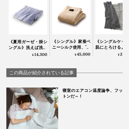
《シングル》家蚕ペ
《シングルケッ
《夏用ガーゼ・掛シ
ニーシルク使用、“起
肌にとろけるよ
ングル》洗えば洗う
毛の匠”が磨き上げ
柔らかさ…コット
ほど、空気を含んで
45,000
20,
14,300
¥
¥
¥
る、傑作寝具｜Silk
から一年中使え
フワッフワになる「8
Aura
落ちケッ
枚重ねのガーゼケッ
「GRAU」
ト」｜ZEPPINハグエ
この商品が紹介されている記事
LOOM&SPOOL
アー
寝室のエアコン温度論争、フッ
トンだ～！