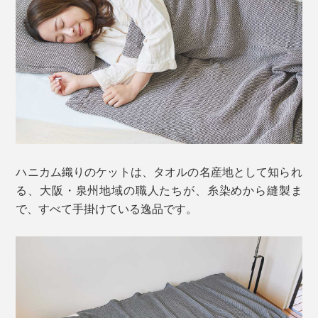
ま、朝までリラックスして眠れるはずです。
ハニカム織りのケットは、タオルの名産地として知られ
私たちは、寝ている間にコップ一杯分の汗（約200ml）
る、大阪・泉州地域の職人たちが、糸染めから縫製ま
をかくと言われますが、寝汗をかくことで体温が下がっ
で、すべて手掛けている逸品です。
て、深く眠れるそう。