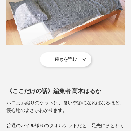
ハニカム織りのタオルケットなら、汗をドンドン吸って
続きを読む
素肌に掛けても、しっくりなじんで気持ちいい……“泉
は放出。さらに、ハニカム構造のくぼみが、ほどよく空
州タオル”の特長である「後晒し（あとざらし）」のお
気を溜め込んで、体の冷えも防いでくれるから、朝ま
かげです。
で、心地よくグッスリ。
《ここだけの話》編集者 高木はるか
夏は、このケット1枚で。ほかの季節は肌掛けとして。
一年中、心地よい寝心地で、深い眠りへ誘ってくれま
ハニカム織りのケットは、暑い季節になればなるほど、
す。
寝心地のよさがわかります。
普通のパイル織りのタオルケットだと、足先にまとわり