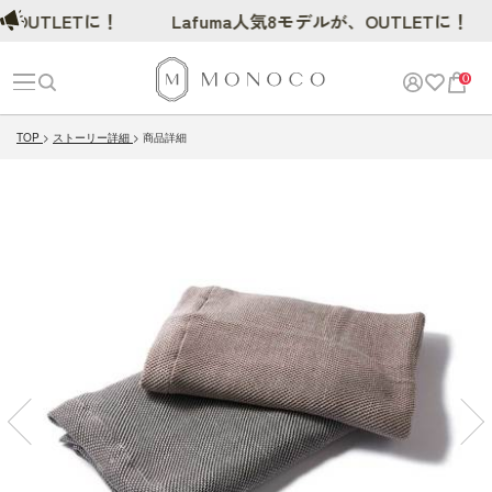
UTLETに！
Lafuma人気8モデルが、OUTLETに！
0
TOP
ストーリー詳細
商品詳細