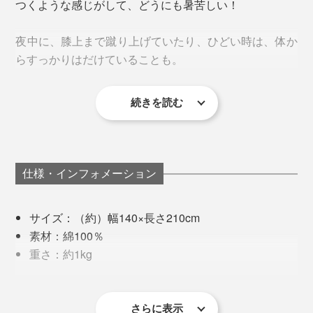
つくような感じがして、どうにも暑苦しい！
夜中に、膝上まで蹴り上げていたり、ひどい時は、体か
らすっかりはだけていることも。
続きを読む
明け方には、足や腕がすっかり冷えきって、目が覚める
タオルや寝具づくりに欠かせない、豊かな水資源に恵まれている大阪・泉州地域
日が、何回もありました。
そもそも、タオルやケット用の糸は、すべりをよくして
織りやすくするために、糊づけ加工をするもの。
このケットは、何度も洗ったような綿の柔らかさと、ま
仕様・インフォメーション
るで麻のサラサラ感を持った、とびっきりの寝心地。
普通は織った後、そのまま出荷するので、タオルもケッ
サイズ：（約）幅140×長さ210cm
トもパリッとした肌触りのものも多いですが、本品は、
熱帯夜に、つま先まですっぽり覆っても、暑苦しさをあ
素材：綿100％
熟睡のために、ひと手間を加えています。
まり感じません。
重さ：約1kg
製造国：日本
織った後に、糊を洗い落とす「後晒し」加工済み。さら
リラックスして寝付いたまま、朝までグッスリ。明け方
※お手入れは、ネットに入れて洗濯機洗い
に、タンブラー乾燥することで、風合いもアップ。
に、冷えで目が覚めてしまうこともなくなりました。
さらに表示