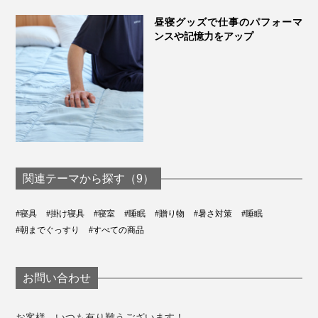
昼寝グッズで仕事のパフォーマ
ンスや記憶力をアップ
関連テーマから探す（9）
#寝具
#掛け寝具
#寝室
#睡眠
#贈り物
#暑さ対策
#睡眠
#朝までぐっすり
#すべての商品
お問い合わせ
お客様、いつも有り難うございます！