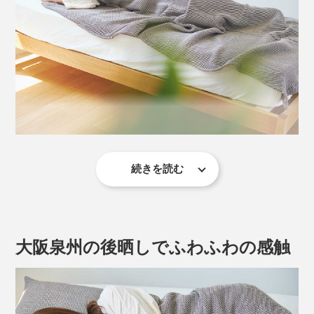
続きを読む
夏、タオルケット1枚で寝たら、いつの間にかケットを
素材は、綿100％。表面に凹凸があって、一般的なタオ
蹴り上げていて、明け方に足の冷えで目覚めた経験、あ
ルケットにくらべると、肌に触れる面が少ないから、汗
りませんか？
を吸ってもベタつきにくい。一晩中サラサラの肌触りが
続きます。
大阪泉州の後晒しでふわふわの感触
ハニカム織りケットは、そんな足冷え対策のために、
10cm長めの仕立てに。
サラサラの肌触りに、つま先まですっぽり包まれたま