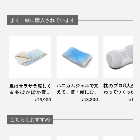
ト
」と、「
ボックスシーツ
」「
ピローケース
」もありま
す。
よく一緒に購入されています
ハニカムジェルで支
枕のプロ8人が
夏はサラサラ涼しく
えて、首・頭にむに
わってつくった“
＆冬ぽかぽか暖か
ゅフィットする「ひ
3センチ”の究極
い、敷くだけ「体圧
13,200
17,
29,900
¥
¥
¥
んやり枕（専用カバ
｜PRO-８（プ
分散オールシーズン
ー付き）」｜LUPO
チ）枕 ディーブレ
敷きパッド」｜すば
らしきしんぐ™
こちらもおすすめ