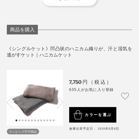
もう3年以上使っていますが、これからの夏も、このケ
ットに助けてもらうことでしょう。
商品を購入
《シングルケット》凹凸状のハニカム織りが、汗と湿気を
逃がすケット｜ハニカムケット
7,750
円（税込）
635人がお気に入り登録
使い始めの日から、ふわっふわの柔らかさで、肌触りに
うっとり。寝心地のよさに、すぐトリコになると思いま
す。
カラーを選ぶ
倉庫出荷予定日： 2026年8月6日
「ケット」のほかに、お昼寝にぴったりの「
ハーフケッ
ラッピング不可商品