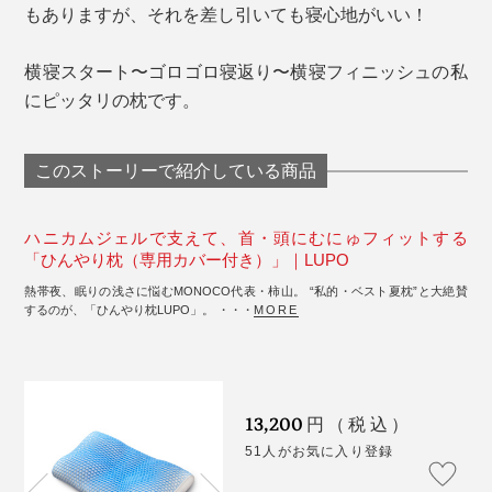
もありますが、それを差し引いても寝心地がいい！
横寝スタート〜ゴロゴロ寝返り〜横寝フィニッシュの私
にピッタリの枕です。
このストーリーで紹介している商品
ハニカムジェルで支えて、首・頭にむにゅフィットする
「ひんやり枕（専用カバー付き）」｜LUPO
熱帯夜、眠りの浅さに悩むMONOCO代表・柿山。 “私的・ベスト夏枕”と大絶賛
するのが、「ひんやり枕LUPO」。 ・・・
MORE
13,200
円（税込）
51人がお気に入り登録