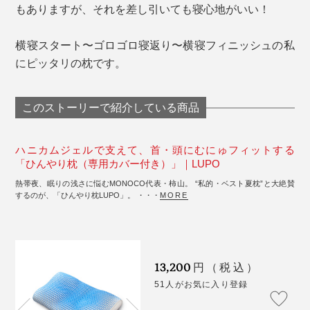
もありますが、それを差し引いても寝心地がいい！
横寝スタート〜ゴロゴロ寝返り〜横寝フィニッシュの私
にピッタリの枕です。
このストーリーで紹介している商品
ハニカムジェルで支えて、首・頭にむにゅフィットする
「ひんやり枕（専用カバー付き）」｜LUPO
熱帯夜、眠りの浅さに悩むMONOCO代表・柿山。 “私的・ベスト夏枕”と大絶賛
するのが、「ひんやり枕LUPO」。 ・・・
MORE
13,200
円（税込）
51人がお気に入り登録