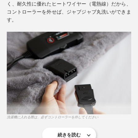
く、耐久性に優れたヒートワイヤー（電熱線）だから、
コントローラーを外せば、ジャブジャブ丸洗いができま
す。
ソファでのお昼寝にもちょうどいい
コントローラーには室温を感知するセンサー付き。朝方
の冷え込み（約15℃以下）などをキャッチして、設定
就寝前にタイマーボタンを押すと、2時間後にスイッチ
より少し高めの温度（「強」設定の場合＋2℃）へと自
OFF。４時間の一時停止後、再びスイッチONに。朝方2
動的に調整もしてくれます。
時間温めた後、通電OFFになります。
ほのかにバックライトが付いた操作パネルだから、真夜
たとえば23時に就寝するなら、こんな快眠スケジュール
中の寝ぼけ眼での操作も快適！小さすぎず、手のひらに
に。
ちょうどいいサイズ感です。
23:00
タイマースイッチON
2時間／入眠へ
洗濯機に入れる際は、必ずコントローラーを外してください
↓ ↓
01:00
自動でスイッチOFF
続きを読む