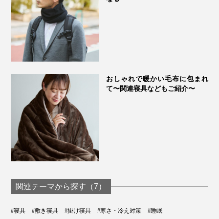
おしゃれで暖かい毛布に包まれ
て〜関連寝具などもご紹介〜
関連テーマから探す（7）
#寝具
#敷き寝具
#掛け寝具
#寒さ・冷え対策
#睡眠