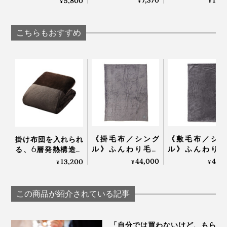
7,370
16,
5,800
¥
¥
¥
りだから、習慣にな
える「陶器」で
インクで温める特許
る。冷え・むくみ対
た魔法の湯たんぽ
技術の「USB式ヒー
策に「足首ウォーマ
Yutanpo by Masah
ティングパッド」｜
こちらもおすすめ
ー」 | IONDOCTOR
Minami
INKO
《掛毛布／シング
《敷毛布／シン
掛け布団を入れられ
ル》ふんわり毛足
ル》ふんわり毛
る、6層発熱構造の
1.7cmのメリノウー
1.7cmのメリノ
「オールインワン毛
44,000
40,
13,200
¥
¥
¥
ルが気持ちいい！軽
ルが気持ちいい
布」｜CRESCALORE
い掛け心地の「毛
中も腰も温まる
布」｜LOOM &
毛布」｜LOOM
この商品が紹介されている記事
SPOOL ルームアンド
SPOOL ルームア
スプール SERENE
スプール SERENE
「自分では買わないけど、もら