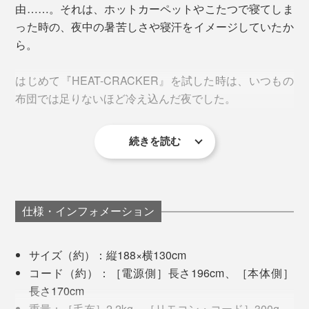
毛足が長く肌触りふわっふわ！よりリッチな質感に進化
由……。それは、ホットカーペットやこたつで寝てしま
した『HEAT-CRACKER PREMIUM』。抗菌・消臭加工
った時の、夜中の暑苦しさや寝汗をイメージしていたか
を施し、なめらかな毛並みにうっとりします。
ら。
さらに通常の毛布はフチ部分にヘムという別生地を巻い
はじめて『HEAT-CRACKER』を試した時は、いつもの
て仕上げますが、本品はヘムレス仕様で隅々まで気持ち
布団では足りないほど冷え込んだ夜でした。
いい！
ポリ袋（市販のゴミ袋など）に入れた『HEAT-
CRACKER PREMIUM』を、敷布団と掛布団の間に挟
続きを読む
首にあたる部分もふわふわなので、布団に入った瞬間か
まず、30分の予熱をして、いざ布団に入ったら「なんて
み、温度を「強」設定で3時間ほど通電すれば「ダニ退
らうっとりします。
極楽！」。電熱線の存在をまったく感じさせない柔らか
治」もできます。
な肌触りで、氷のように冷たかった足がじんわり温めら
れていく。気づかないうちに、眠りの世界へと落ちてい
仕様・インフォメーション
きました。
サイズ（約）：縦188×横130cm
コード（約）：［電源側］長さ196cm、［本体側］
長さ170cm
重量：［毛布］2.2kg、［リモコン・コード］300g