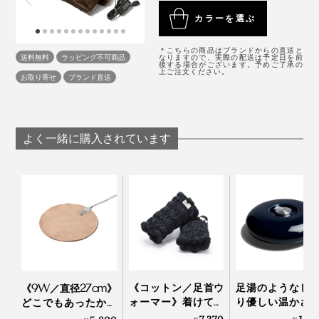
PREMIUM』に変わり、フワフワなめらかな肌触りに。
カラーを選ぶ
寝る時、起きる時、電気毛布にくるまってぬくぬく映画
を見る時間の幸せが、さらに進化しました。
＊こちらの商品はブランドからの直送と
送料無料
ラッピング不可商品
なりますので、実際の配送は予定日を前
後する場合がございます。予めご了承の
上ご注文ください。
家時間がどんどん快適になっちゃって、インドアまっし
お取り寄せ
ブランド直送
ぐらです（汗）
よく一緒に購入されています
朝が寒いほど、幸せな目覚めを届けてくれる『HEAT-
CRACKER PREMIUM』の電気毛布。
あなたの冬支度に、ぜひ加えてほしい一枚です。
《コットン／足首ウ
足湯のようなじ
《9W／直径27cm》
ォーマー》着けてい
り優しい温かさ
どこでもあったかデ
ることを忘れる肌触
なたの頭寒足熱
スクワーク！銀ナノ