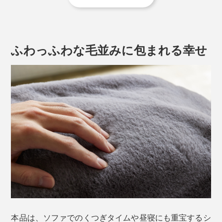
4時間／就寝
毛布洗いができない洗濯機の場合は、大きめのたらいな
↓ ↓
どを使って押し洗いをしてください。
05:00
自動でスイッチON
2時間／起床へ
ふわっふわな毛並みに包まれる幸せ
頭を冷やし、足を温めることで質のよい睡眠へと導くと
↓ ↓
される「頭寒足熱」を意識した配線パターンも魅力。冷
07:00
自動で通電OFF
えやすい足元をしっかりと温めてくれます。
先端に「室温センサー」が付いているので、コントローラーは布団の外に置いて
ください
電源の切り忘れ防止のため、12時間経つと自動的に電源
がオフになる設計も嬉しい配慮。電源をつけっ放しで外
出してしまった時でも安心です。
本品は、ソファでのくつぎタイムや昼寝にも重宝するシ