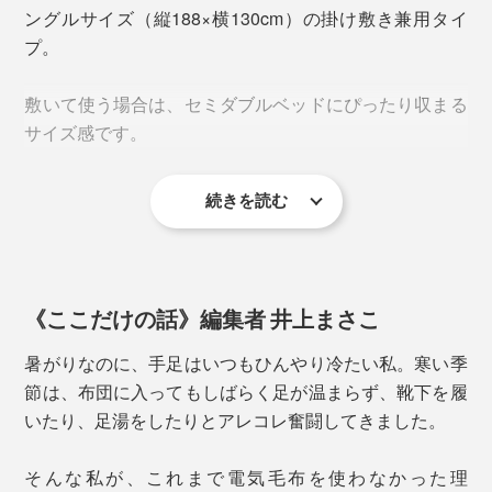
ングルサイズ（縦188×横130cm）の掛け敷き兼用タイ
プ。
深部体温の下がる夜中はスイッチOFFになるから、暑苦
敷いて使う場合は、セミダブルベッドにぴったり収まる
しさで起きることはなく、朝までぐっすり。
柔軟性に優れたヒートワイヤーだから、体のラインに沿
サイズ感です。
ってフィット感も抜群。
これまでは、寒くてしばらく布団の中でモゾモゾした
り、洗顔や着替えまでに時間がかかったりしていました
続きを読む
よくある電熱線のゴツゴツ感や存在感をほとんど感じさ
が、起動力がアップ。起床時にはじんわりと体を温めて
せないしなやかさで、コンパクトにたためて、収納時も
くれているから、すぐに動き出せることを実感しまし
かさ張りません。
た。
《ここだけの話》編集者 井上まさこ
暑がりなのに、手足はいつもひんやり冷たい私。寒い季
節は、布団に入ってもしばらく足が温まらず、靴下を履
いたり、足湯をしたりとアレコレ奮闘してきました。
そんな私が、これまで電気毛布を使わなかった理