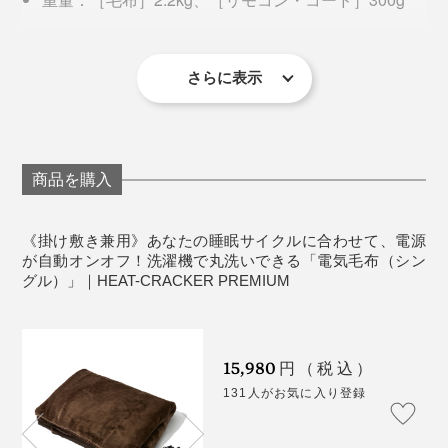
カラー：シルバーグレー
素材：［表・裏面］ポリエステル100％、［発熱布／
たて糸］ポリエステル100％、［発熱布／よこ糸（毛
さらに表示
羽）］ポリエステル70％、アクリル30％
※写真左は表面、右は裏面
定格電圧：交流100V-50/60Hz
裏面は毛足の短い起毛素材。掛け毛布として使用する際
定格消費電力：75W
は、ぜひ毛足の長いふわふわ面（表面）を肌に当ててく
表面温度（約）：「弱」21℃、「中」33℃、「強」
商品を購入
ださい。
53℃
心配だった夜間の暑苦しさも、タイマーシステムのおか
消費電力（約）：「弱」13Wh、「中」30Wh、
《掛け敷き兼用》あなたの睡眠サイクルに合わせて、電源
げでまったく感じることなく、朝までぐっすり。
ソファに敷けば、ホットカーペットならぬ“ホットソフ
「強」57Wh
が自動オンオフ！洗濯機で丸洗いできる「電気毛布（シン
グル）」｜HEAT-CRACKER PREMIUM
ァ”のできあがり！お尻や足元が冷えがちな方に、おす
そして何より、「朝起きた時に布団の中が暖かいこと
すめしたい使い方です。
が、こんなにも幸せなんだ……」と感動。布団の中で私
のエンジンが温められているような状態だから、サクサ
15,980
円（税込）
クと動けて朝の支度もスムーズ。
131人がお気に入り登録
2022年より毛並みがリッチな『HEAT-CRACKER