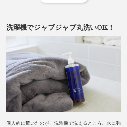
無段階で調整できる温度は、一番下の「弱」が約
21℃。中央付近の「中」が快適な寝床内温度とされて
高めの温度設定の電気毛布で、温め続けたままで眠る
いる約33℃。体温より少し低めの設定で、安眠するの
と、体温を下げながら深く眠ろうとする体の働きに反す
に適した温度です。
るため、夜中に暑くて起きてしまったり、無意識に布団
洗濯機でジャブジャブ丸洗いOK！
をはいで体が冷えたり、快眠できない状況を引き起こす
一番上の「強」は、就寝30分〜1時間前の予熱用で約
ことも。
53℃。「強」のまま寝てしまうと低温やけどを起こす
ことがあるので、就寝時は「中」以下での設定をおすす
独自のタイマーシステムを搭載している『HEAT-
めします。
CRACKER PREMIUM』なら、その睡眠サイクルに合わ
せて電源スイッチが自動でオンオフするので、朝まで快
適です。
個人的に驚いたのが、洗濯機で洗えるところ。水に強