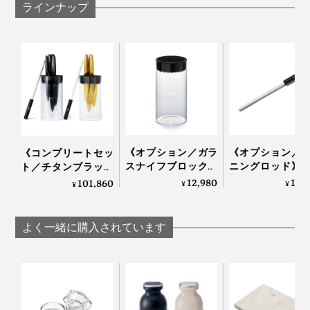
ラインナップ
《オプション／ガラ
《オプション／
《コンプリートセッ
スナイフブロック》
ニングロッド》
ト／チタンブラック
包丁を7本まで飾る
数回滑らせるだ
＆ゴールド》0.3mm
12,980
12,
101,860
¥
¥
¥
ように収納できて、
切れ味が復活！
の極薄刃でストレス
丸ごと洗える「ナイ
ィションナイフ
フリーな切れ味「ナ
フスタンド」｜hast.
の「シャープナ
イフ4種＋専用シャ
よく一緒に購入されています
｜hast.
ープナー＋ガラスス
タンド」｜hast.
エディションナイフの美しさを引き立てるためにつくら