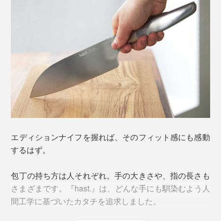
写真は「
シェフズナイフ／チタンブラック
」
エディションナイフを握れば、そのフィット感にも感動
刃渡りが20cm と長いので、白菜やキャベツなどの大き
するはず。
な野菜をカットしやすく、一度に大量のみじん切りをし
たり、大きな塊肉や生魚を捌いたりするのにちょうどい
包丁の持ち方は人それぞれ。手の大きさや、指の長さも
いサイズ感です。
さまざまです。『hast.』は、どんな手にも馴染むよう人
間工学に基づいたカタチを追求しました。