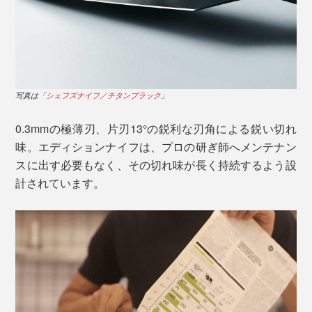
写真は「
シェフズナイフ／チタンブラック
」
まずはトマトを薄くスライスして、その切れ味を確かめ
てください。余計な力を入れなくても、スッと薄皮に刃
0.3mmの極薄刃、片刃13°の鋭利な刃角による鋭い切れ
が入り、ストンと気持ちよくカット。
味。エディションナイフは、プロの研ぎ師へメンテナン
スに出す必要もなく、その切れ味が長く持続するよう設
計されています。