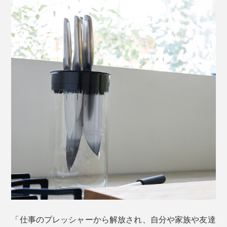
継ぎ目や溝のない本品は、刃を洗浄した流れでそのまま
写真は「
サントクナイフ／チタンブラック
」
柄尻までスポンジを滑らせることができるので、くまな
く洗えて清潔を保ちやすいのです。
シェフズナイフよりも刃渡りが4cm短く、身幅が広いの
で、切った食材をナイフの腹ですくいあげやすく、初心
者でも扱いやすいサイズ感です。
調理中の濡れた手でも扱いやすい、ストレスフリーなフ
ォルムです。
「仕事のプレッシャーから解放され、自分や家族や友達