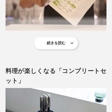
写真は「
シェフズナイフ／チタンブラック
」
繊維や果肉を潰さずきれいに切れるから、断面はとても
みずみずしい。いつも食べているトマトが、驚くほど舌
続きを読む
触りなめらかでおいしく感じます。
それを実現したのが、独自に開発した「マトリックスパ
かたい根菜類やパイナップルもサクっと切れて、野菜の
ウダーハイス」。従来の鋼の相反する特性である、「硬
千切りやみじん切りもスムーズ。切れにくい鶏肉の皮や
度」と「強度」を絶妙なバランスで組み合わせた、まっ
料理が楽しくなる「コンプリートセ
生魚の筋も、すんなりと捌（さば）けて楽しい！
たく新しい鋼材です。
ット」