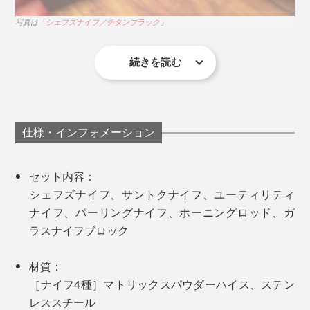
誰の手にも馴染むミニマムなデザインを追求し、エンジ
写真は「
シェフズナイフ／チタンブラック
」
写真は「
ユーティリティナイフ／チタンゴールド
」
ニアリングから生産工程、品質管理までのすべてを、3
年間の月日をかけて緻密につくり上げました。
鋭い先端を使って、鶏肉の筋切りや余分な脂肪を取り除
続きを読む
くといった、細かい作業にも最適です。
彼らの理想を完璧にカタチにするまでに試作を重ねたプ
たとえ料理が苦手でも、きれいに切れたらそれだけで楽
ロトタイプ総数は、なんと200本以上。
しい。
仕様・インフォメーション
「切る」が変わるだけで、料理ってこんなにもモチベー
ションが上がって、ココロ弾むんだ……と改めて実感し
セット内容：
ました。
シェフズナイフ、サントクナイフ、ユーティリティ
ナイフ、パーリングナイフ、ホーニングロッド、ガ
「食材を切る・刻む」という行為は、集中して無心で取
ラスナイフブロック
り組めるから、エネルギーの発散につながり、ある種
の“瞑想”のような時間が過ごせるとも言われています。
材質：
［ナイフ4種］マトリックスパウダーハイス、ステン
刻んだ完成物が目に見えるから、大きな達成感も得られ
写真は「
ユーティリティナイフ／チタンゴールド
」
レススチール
て、ストレス解消にもいいのだとか。