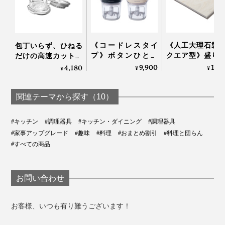
れた、専用のナイフスタンド。『hast.』以外でも、さま
ざまな形状のナイフを最大7本まで飾るように収納でき
る強化ガラス製で、ガラスの透明感がキッチン空間に静
《コードレスタイ
《人工大理石製
包丁いらず、ひねる
かに馴染みます。
プ》ボタンひとつ
クエア型》盛り
だけの高速カット！
で、刻む・混ぜる・
が見違えて、会
生姜やパセリにも使
9,900
10,
4,180
¥
¥
¥
おろす・泡立てる
弾む「サービン
えてお手入れしやす
「コードレス カプセ
ード」｜Fermier
い「みじん切りツー
ルカッター ボンヌ」|
ル」｜Garlic Twist 4.0
関連テーマから探す（10）
récolte
#キッチン
#調理器具
#キッチン・ダイニング
#調理器具
#家事アップグレード
#趣味
#料理
#おまとめ割引
#料理と団らん
#すべての商品
お問い合わせ
お客様、いつも有り難うございます！
上部の蓋には波型のスロット（隙間）が付いており、好