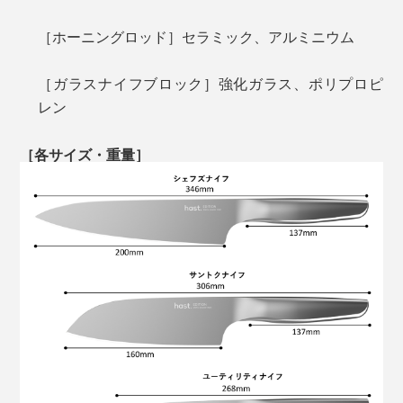
ユーティリティナイフについて詳しく見る >>
［ホーニングロッド］セラミック、アルミニウム
写真は「
コンプリートセット／チタンブラック
」
［ガラスナイフブロック］強化ガラス、ポリプロピ
その結果、世界トップクラスの英国独立研究機関
4. パーリングナイフ
レン
『CATRA社』による試験では、世界最高評価基準であ
る［Excellent］を、切れ味は50％超え、耐久性は117％
［各サイズ・重量］
超えという、驚くべき記録を残しました。
（※テストレファレンス番号：No.SRG/989853A：切れ味性能150/110,刃
先耐久性1171/550）
野菜・果物の皮むきや種・ヘタ取りなど、手元での細か
い作業にとても便利なパーリングナイフ。刃渡り9cmと
写真は「
シェフズナイフ／チタンブラック
」
ユーティリティナイフよりもさらに小さく、刃元から先
じつは私も、以前からストレスが溜まると、ネギやミョ
端に向かって緩やかにカーブした形状。
ウガを千切りにして大量の薬味ストックをつくったり、
根菜類を千切りにしたりと、刻むことを密かな発散法に