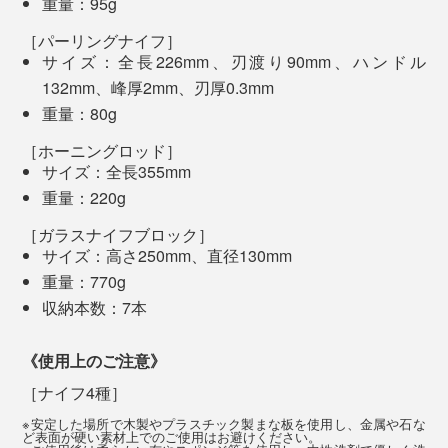
重量：95g
［パーリングナイフ］
サイズ：全長226mm、刃渡り90mm、ハンドル
写真上から「
シェフズナイフ／チタンゴールド
」、「
サントクナイフ／チタンブ
写真は「
シェフズナイフ／チタンブラック
」と「
ホーニングロッド
」
132mm、峰厚2mm、刃厚0.3mm
ラック
」、「ユーティリティナイフ／マットシルバー（本品）」、「
パーリング
ナイフ／チタンゴールド
」
重量：80g
これまでは重い研ぎ石を水に浸けて、時間をかけて包丁
を研ぎ、その後始末も面倒だったので、メンテナンスの
［ホーニングロッド］
最近ホームシェフに目覚めたパートナーや友人へのギフ
サイズ：全長355mm
快適さにも驚きました。
トにも喜ばれるはずです。
パーリングナイフについて詳しく見る >>
重量：220g
［ガラスナイフブロック］
素材そのもののおいしさを引き出す『hast.』のエディシ
サイズ：高さ250mm、直径130mm
ョンナイフ。
5. ホーニングロッド
重量：770g
収納本数：7本
食材にスッとナイフが入る気持ちよさ、きれいに切れる
喜びを、あなたの手で確かめてみてください。いつのま
《使用上のご注意》
にか、料理が癒しの時間に変わるかもしれません。
［ナイフ4種］
※安定した場所で木製やプラスチック製まな板を使用し、金属や石な
ど表面が硬い素材上でのご使用はお避けください。