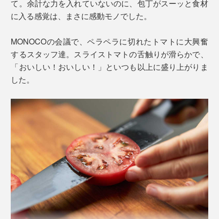
て。余計な力を入れていないのに、包丁がスーッと食材
に入る感覚は、まさに感動モノでした。
朝食時などのちょっとした食材を切りたい時に小回りが
MONOCOの会議で、ペラペラに切れたトマトに大興奮
きくユーティリティナイフ。シェフズナイフをそのまま
するスタッフ達。スライストマトの舌触りが滑らかで、
小さくしたような形状で扱いやすく、果物の皮むきカッ
「おいしい！おいしい！」といつも以上に盛り上がりま
ト、ハムやベーコン、お肉の切り分け、薬味切りなどに
鋼材開発のプロフェッショナルやプロダクションパート
した。
とても便利。
ナーとチームを組み、「マトリックスパウダーハイス」
を開発。