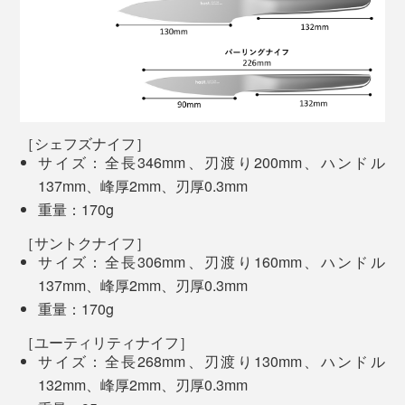
先端が鋭いため、刃先を使ってくり抜いたり、隠し包丁
していました。ちなみに書類をシュレッダーにかけて、
を入れたりといった場面でも活躍します。
細切れになっていく様子を眺めるのも大好物（笑）。
切れ味や扱いやすさだけではなく、キッチンでの高揚感
『hast.』は、何の抵抗もなくスムーズに切れるから、こ
も掻き立てるデザイン。珍しいゴールドやスタイリッシ
の「千切り・みじん切り」発散法がさらに気持ちいい！
ュなブラック、クリーンな印象のシルバー、揃えたくな
専用の研ぎ棒「
ホーニングロッド
」も素晴らしく、シュ
［シェフズナイフ］
る3色のカラーリングも魅力的です。
サイズ：全長346mm、刃渡り200mm、ハンドル
ッシュッシュッとナイフの刃を滑らせるだけで、瞬く間
137mm、峰厚2mm、刃厚0.3mm
に切れ味が戻るという手軽さ。
重量：170g
［サントクナイフ］
サイズ：全長306mm、刃渡り160mm、ハンドル
手に収まりいいサイズ感で、コントロールしやすく、野
137mm、峰厚2mm、刃厚0.3mm
菜の面取りや飾り切りなど手元での繊細な作業に最適で
重量：170g
す。
［ユーティリティナイフ］
サイズ：全長268mm、刃渡り130mm、ハンドル
132mm、峰厚2mm、刃厚0.3mm