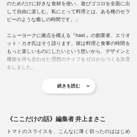
のためだけに好きな食材を使い、遊びゴコロを全面に出
して自由に楽しむ。私にとって料理とは、ある種のセラ
ピーのような癒しの時間です。」
生肉や生魚を切った後、まるごと漂白剤などの使用もで
ニューヨークに拠点を構える『hast.』の創業者、エリオ
きるのでお店でも重宝されています。
ット・カオ氏はそう語ります。彼は料理と食事の時間を
もっと楽しいものにしたいという想いから、デザインと
写真は「
サントクナイフ／チタンブラック
」
機能を持ち合わせた理想のナイフをゼロからつくる決意
サントクナイフについて詳しく見る >>
をしました。
続きを読む
3. ユーティリティナイフ
《ここだけの話》編集者 井上まさこ
トマトのスライスを、こんなに薄く切ったのははじめ