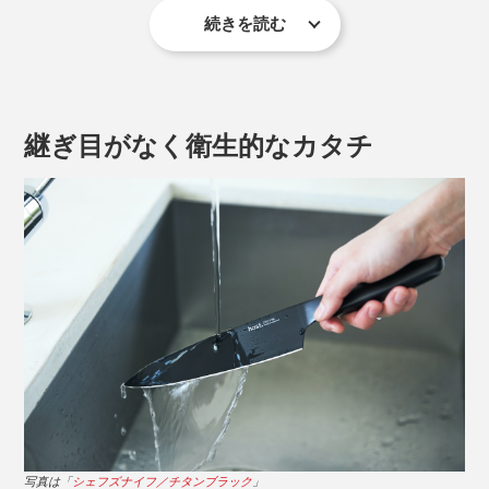
続きを読む
継ぎ目がなく衛生的なカタチ
シェフズナイフについて詳しく見る >>
やや幅広で長めに設計したハンドルは、握りやすく、手
の中で滑りにくい形状に。指を添えやすい、流れるよう
なカーブも特徴です。
2. サントクナイフ
写真は「
シェフズナイフ／チタンブラック
」