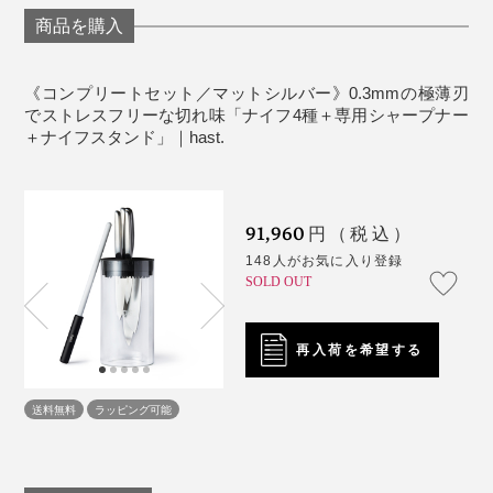
商品を購入
《コンプリートセット／マットシルバー》0.3mmの極薄刃
でストレスフリーな切れ味「ナイフ4種＋専用シャープナー
＋ナイフスタンド」｜hast.
写真は「
シェフズナイフ／チタンブラック
」と「ホーニングロッド」
使い方はとても簡単！白いセラミック部分に、ナイフの
91,960
円（税込）
刃を12〜15度の角度に寝かせるように当て、刃元から
148人がお気に入り登録
刃先まで擦れるよう手前に3〜10回程度（切れ味に合わ
SOLD OUT
せて調整）、両面を同じ回数やさしく引くだけでOKで
す。
再入荷を希望する
ホーニングロッドについて詳しく見る >>
送料無料
ラッピング可能
6. ガラスナイフブロック