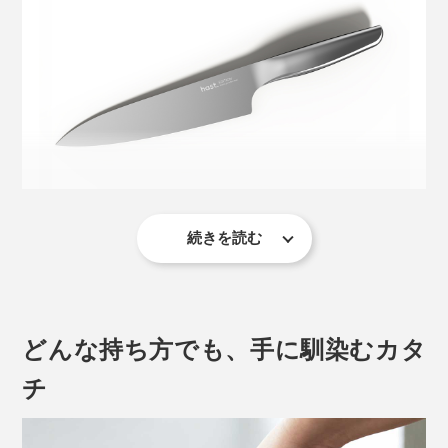
しているのです。
続きを読む
刃元から斜め手前下に向かって引く「引き切り」が得意
なシェフズナイフ。余計な力を入れずとも、ナイフをス
ーッと手前に引くだけで、繊維がきれいに切れるから、
どんな持ち方でも、手に馴染むカタ
刺身の柵（さく）からのそぎ切りもしやすく、プロのよ
また、SLSプロセス（粉末焼結積層造形法）という、革
うな美しい断面に気分が上がります。
チ
新的なエンジニアリングを駆使し、ステンレススチール
とともに成形・焼結。エディションナイフは、これまで
にない技術の結晶なのです。