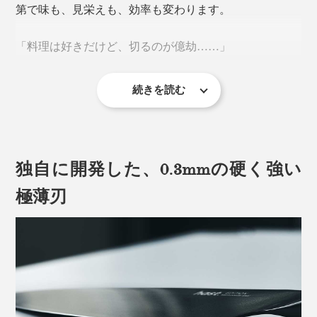
第で味も、見栄えも、効率も変わります。
「料理は好きだけど、切るのが億劫……」
続きを読む
カット野菜の需要が増えているいま、そう感じている人
が多いのも事実。
独自に開発した、0.3mmの硬く強い
料理を息抜きとして楽しむ人も、日々のタスクとしてこ
なしている人も、『hast.』のエディションナイフで「切
極薄刃
る」を“気持ちいい時間”に変えませんか。