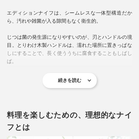
エディションナイフは、シームレスな一体型構造だか
ら、汚れや雑菌が入る隙間もなく衛生的。
じつは菌の発生源になりやすいのが、刃とハンドルの境
目。とりわけ木製ハンドルは、濡れた場所に置きっぱな
しにすることで、長く使ううちに腐食することもしばし
ば。
日本人に馴染み深いカタチのサントクナイフは、刃元が
まっすぐ、刃先は緩やかにカーブした形状。「押し切
写真は「
シェフズナイフ／チタンブラック
」
続きを読む
り」が得意なため、硬い根菜類のカットや野菜の千切り
には最適です。
刃とハンドルの理想的な重量バランスが見つかるまで、
幾度もプロトタイプを作成し、テストと調整を繰り返し
ました。
料理を楽しむための、理想的なナイ
実際の重量よりも、持った時に軽く感じさせてくれるの
フとは
は、この優れたバランス性のおかげ。