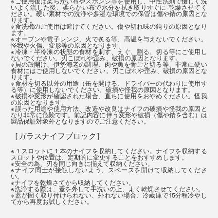
※ご使用後は柔らかい布やスポンジ等を使用し、中性洗剤で優しく洗
いよく流した後、柔らかい布で水分を拭き取りすぐに 乾燥させてく
ださい。硬い素材での洗浄や多湿な環境での保管は傷や錆の原因とな
ります。
※食洗機のご使用は避けてください。傷や切れ味の鈍りの原因となり
ます。
※オーブンや電子レンジ、火で炙る等、高温を与えないでください。
怪我や火傷、変形等の原因となります。
エディションナイフの硬さ（HRC60＋）に合わせてつ
※冷凍・半冷凍の状態の食材を刺す、えぐ、割る、切る等にご使用し
ないでください。刃こぼれや歪み、破損の原因となります。
くられた、粒度1000グリッドのセラミック製シャープ
※貝の殻開け、伊勢海老の調理、肉や魚を骨ごと切る等、非常に硬い
食材にはご使用しないでください。刃こぼれや歪み、破損の原因とな
ナー。
ります。
※食材を切る以外の用途（缶を開ける、ドライバーの代わりに使用す
る等）に使用しないでください。破損や怪我の原因となります。
※破損や変形が確認された場合、直ちに使用をおやめください。怪我
エディションナイフは、プロの研ぎ師へメンテナンスに
の原因となります。
※誤った用途や使用方法、改造や改良はナイフの破損や怪我の原因と
出す必要もなく、その切れ味が持続するよう設計されて
なり非常に危険です。前記内容に伴う変形や破損（傷や錆を含む）は
製品保証対象外となりますのでご注意ください。
いますが、永久的なものではないため、切れ味が気にな
［ガラスナイフブロック］
ってきたらこちらで簡単にお手入れしてください。
※１スロットに１本のナイフを収納してください。ナイフを収納する
スロットや位置は、定期的に変更することをおすすめします。
※安全の為、刃を同じ向きに揃えて収納ください。
※ナイフ同士が接触しないよう、スペースを開けて収納してくださ
い。
※ナイフを乾燥さてから収納してください。
※洗浄する際は、蓋を外して手洗いの上、よく乾燥させてください。
※蓋が固く取り付けられない、外れない場合、冷蔵庫で15分程冷やし
てから再度お試しください。