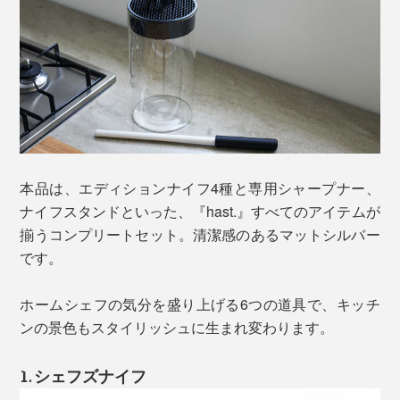
写真は
「
サントクナイフ／チタンブラック
」
本品は、エディションナイフ4種と専用シャープナー、
ミシュランの星を獲得する世界のトップシェフにも厨房
ナイフスタンドといった、『hast.』すべてのアイテムが
で愛用されるプロ仕様ですが、料理が苦手な初心者でも
揃うコンプリートセット。清潔感のあるマットシルバー
扱いやすくデザインされています。むしろ、これから料
もともと「パウダーハイス」とは、風車のベアリング
です。
理をはじめたい人にこそ、ぜひ使ってほしい包丁です。
（軸受）やドリルビット（切削工具）にも使用されてい
るほど強靭な鋼材。
ホームシェフの気分を盛り上げる6つの道具で、キッチ
ンの景色もスタイリッシュに生まれ変わります。
それを、『hast.』が目指す硬さ（切れ味）と強さ（割
れ・欠けにくさ）、優れた耐腐食性（サビにくさ）へと
1. シェフズナイフ
さらに向上させるため、エディションナイフ専用に調合