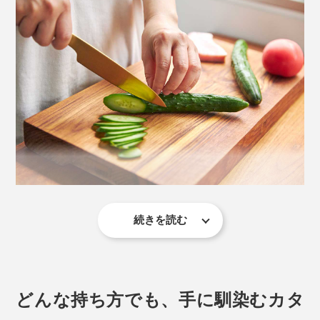
それを、『hast.』が目指す硬さ（切れ味）と強さ（割
れ・欠けにくさ）、優れた耐腐食性（サビにくさ）へと
さらに向上させるため、エディションナイフ専用に調合
しているのです。
続きを読む
写真は「
ユーティリティナイフ／チタンゴールド
」
シェフズナイフをそのまま小さくしたような形状で扱い
やすく、果物の皮むきカット、ハムやベーコン、お肉の
どんな持ち方でも、手に馴染むカタ
切り分け、薬味切りなどにとても便利。
また、SLSプロセス（粉末焼結積層造形法）という、革