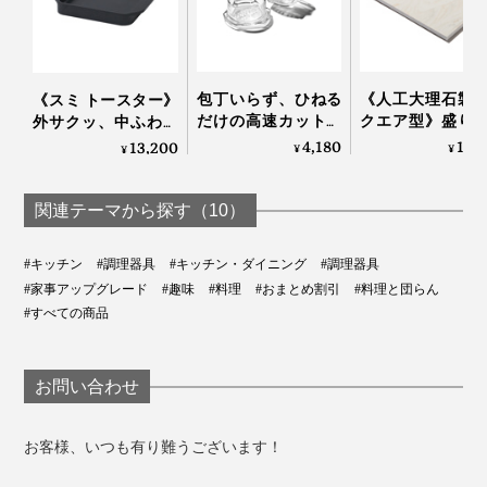
包丁いらず、ひねる
《人工大理石製
《スミ トースター》
だけの高速カット！
クエア型》盛り
外サクッ、中ふわっ
生姜やパセリにも使
が見違えて、会
と焼きあがる、炭プ
4,180
10,
13,200
¥
¥
¥
写真は「
コンプリートセット／チタンゴールド
」
えてお手入れしやす
弾む「サービン
レートのトースター
い「みじん切りツー
ード」｜Fermier
｜Sumi
ル」｜Garlic Twist 4.0
最近ホームシェフに目覚めたパートナーや友人へのギフ
関連テーマから探す（10）
トにも喜ばれるはずです。
#キッチン
#調理器具
#キッチン・ダイニング
#調理器具
#家事アップグレード
#趣味
#料理
#おまとめ割引
#料理と団らん
素材そのもののおいしさを引き出す『hast.』のエディシ
#すべての商品
ョンナイフ。
食材にスッとナイフが入る気持ちよさ、きれいに切れる
お問い合わせ
喜びを、あなたの手で確かめてみてください。いつのま
にか、料理が癒しの時間に変わるかもしれません。
お客様、いつも有り難うございます！