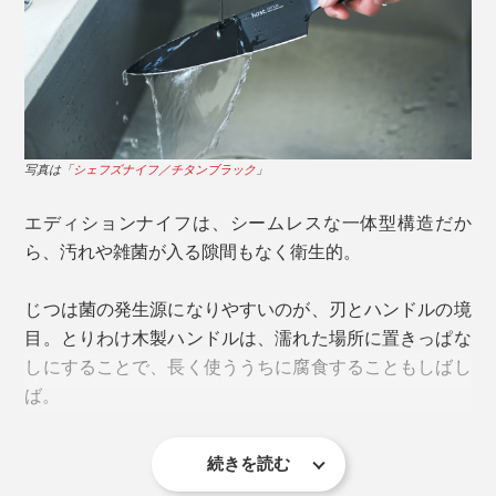
写真は「ユーティリティナイフ／チタンゴールド（本品）」
やや幅広で長めに設計したハンドルは、握りやすく、手
の中で滑りにくい形状に。指を添えやすい、流れるよう
なカーブも特徴です。
写真は「
シェフズナイフ／チタンブラック
」
エディションナイフは、シームレスな一体型構造だか
ら、汚れや雑菌が入る隙間もなく衛生的。
写真は「ユーティリティナイフ／チタンブラック（本品）」
じつは菌の発生源になりやすいのが、刃とハンドルの境
「サントクナイフ」との合わせ使いをすれば、料理の幅
目。とりわけ木製ハンドルは、濡れた場所に置きっぱな
も広がります。
しにすることで、長く使ううちに腐食することもしばし
ば。
続きを読む
写真は「
シェフズナイフ／チタンブラック
」