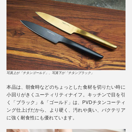
写真上が「チタンゴールド」、写真下が「チタンブラック」
写真は
「
サントクナイフ／チタンブラック
」
本品は、朝食時などのちょっとした食材を切りたい時に
ミシュランの星を獲得する世界のトップシェフにも厨房
小回りがきくユーティリティナイフ。キッチンで目を引
で愛用されるプロ仕様ですが、料理が苦手な初心者でも
く「ブラック」＆「ゴールド」は、PVDチタンコーティ
扱いやすくデザインされています。むしろ、これから料
もともと「パウダーハイス」とは、風車のベアリング
ング仕上げだから、より硬く、汚れや臭い、バクテリア
理をはじめたい人にこそ、ぜひ使ってほしい包丁です。
（軸受）やドリルビット（切削工具）にも使用されてい
に強く耐食性にも優れています。
るほど強靭な鋼材。