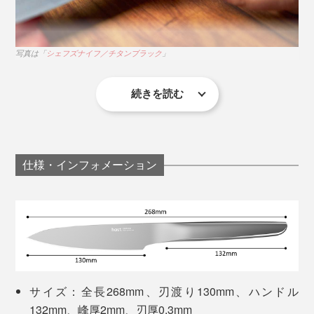
す。
写真は「
シェフズナイフ／チタンブラック
」
誰の手にも馴染むミニマムなデザインを追求し、エンジ
ニアリングから生産工程、品質管理までのすべてを、3
年間の月日をかけて緻密につくり上げました。
続きを読む
たとえ料理が苦手でも、きれいに切れたらそれだけで楽
彼らの理想を完璧にカタチにするまでに試作を重ねたプ
しい。
ロトタイプ総数は、なんと200本以上。
仕様・インフォメーション
「切る」が変わるだけで、料理ってこんなにもモチベー
ションが上がって、ココロ弾むんだ……と改めて実感し
ました。
写真は「
コンプリートセット／マットシルバー
」
「食材を切る・刻む」という行為は、集中して無心で取
白いセラミック部分に、ナイフの刃を12〜15度の角度
り組めるから、エネルギーの発散につながり、ある種
に寝かせるように当て、刃元から刃先まで擦れるよう手
の“瞑想”のような時間が過ごせるとも言われています。
サイズ：全長268mm、刃渡り130mm、ハンドル
前に3〜10回程度（切れ味に合わせて調整）、両面を同
132mm、峰厚2mm、刃厚0.3mm