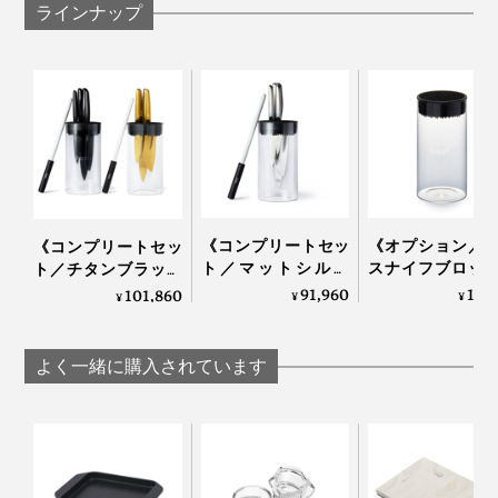
ラインナップ
写真は「
シェフズナイフ／チタンブラック
」と「
ホーニングロッド
」
写真上から「
シェフズナイフ／チタンゴールド
」、「
サントクナイフ／チタンブ
ラック
」、「
ユーティリティナイフ／マットシルバー
」、「
パーリングナイフ／
これまでは重い研ぎ石を水に浸けて、時間をかけて包丁
チタンゴールド
」
を研ぎ、その後始末も面倒だったので、メンテナンスの
快適さにも驚きました。
《コンプリートセッ
《オプション／
《コンプリートセッ
飾るように収納できるナイフスタンド「
ガラスブロック
ト／マットシルバ
スナイフブロッ
ト／チタンブラック
（別売）
」に、4種をコンプリートしてキッチンの景色
ー》0.3mmの極薄刃
包丁を7本まで
＆ゴールド》0.3mm
91,960
12,
101,860
¥
¥
¥
も楽しんでください。
でストレスフリーな
ように収納でき
の極薄刃でストレス
切れ味「ナイフ4種
丸ごと洗える「
フリーな切れ味「ナ
＋専用シャープナー
フスタンド」｜hast
イフ4種＋専用シャ
よく一緒に購入されています
＋ナイフスタンド」
ープナー＋ガラスス
｜hast.
タンド」｜hast.