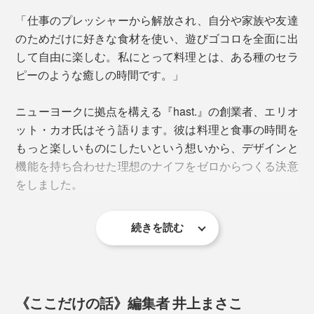
調理中の濡れた手でも扱いやすい、ストレスフリーなフ
生肉や生魚を切った後、まるごと漂白剤などの使用もで
「仕事のプレッシャーから解放され、自分や家族や友達
ォルムです。
きるので、お店でも重宝されています。
のためだけに好きな食材を使い、遊びゴコロを全面に出
して自由に楽しむ。私にとって料理とは、ある種のセラ
ピーのような癒しの時間です。」
ニューヨークに拠点を構える『hast.』の創業者、エリオ
ット・カオ氏はそう語ります。彼は料理と食事の時間を
もっと楽しいものにしたいという想いから、デザインと
機能を持ち合わせた理想のナイフをゼロからつくる決意
をしました。
続きを読む
エディションナイフは、長期間研がずに切れ味が持続す
るように設計されていますが、永久ではないため、専用
《ここだけの話》編集者 井上まさこ
の「
ホーニングロッド（別売）
」での簡単なお手入れが