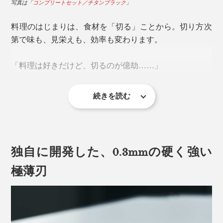
写真は「
コンプリートセット／チタンブラック
」
料理のはじまりは、食材を「切る」ことから。切り方次
第で味も、見栄えも、効率も変わります。
「料理は好きだけど、切るのが億劫……」
続きを読む
カット野菜の需要が増えているいま、そう感じている人
が多いのも事実。
独自に開発した、0.3mmの硬く強い
料理を息抜きとして楽しむ人も、日々のタスクとしてこ
なしている人も、『hast.』のエディションナイフで「切
極薄刃
る」を“気持ちいい時間”に変えませんか。