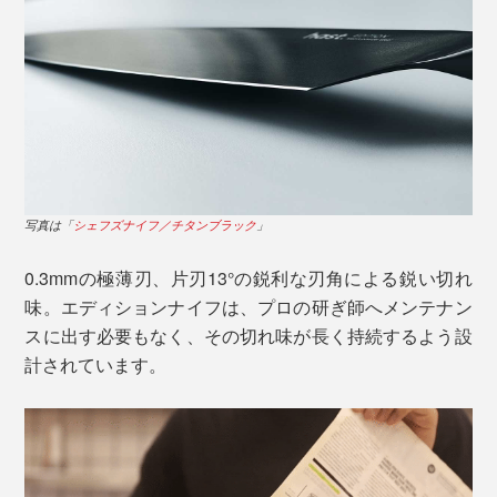
写真は「
シェフズナイフ／チタンブラック
」
まずはトマトを薄くスライスして、その切れ味を確かめ
てください。余計な力を入れなくても、スッと薄皮に刃
0.3mmの極薄刃、片刃13°の鋭利な刃角による鋭い切れ
が入り、ストンと気持ちよくカット。
味。エディションナイフは、プロの研ぎ師へメンテナン
スに出す必要もなく、その切れ味が長く持続するよう設
計されています。