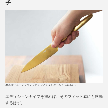
チ
新的なエンジニアリングを駆使し、ステンレススチール
とともに成形・焼結。エディションナイフは、これまで
にない技術の結晶なのです。
写真は「ユーティリティナイフ／チタンゴールド（本品）
鋭い先端を使って、鶏肉の筋切りや余分な脂肪を取り除
写真は「ユーティリティナイフ／チタンゴールド（本品）」
くといった、細かい作業にも最適です。
エディションナイフを握れば、そのフィット感にも感動
するはず。