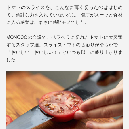
おすすめ。
トマトのスライスを、こんなに薄く切ったのははじめ
て。余計な力を入れていないのに、包丁がスーッと食材
に入る感覚は、まさに感動モノでした。
MONOCOの会議で、ペラペラに切れたトマトに大興奮
するスタッフ達。スライストマトの舌触りが滑らかで、
「おいしい！おいしい！」といつも以上に盛り上がりま
した。
鋼材開発のプロフェッショナルやプロダクションパート
ナーとチームを組み、「マトリックスパウダーハイス」
を開発。
写真は「
シェフズナイフ／チタンブラック
」と「
ホーニングロッド
」
ホーニングロッドは、エディションナイフの硬さ
(HRC60＋)に合わせてつくられた、1000グリッドのセ
ラミック製のシャープナー。使い方は驚くほど手軽で