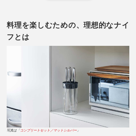
刃とハンドルの理想的な重量バランスが見つかるまで、
幾度もプロトタイプを作成し、テストと調整を繰り返し
ました。
料理を楽しむための、理想的なナイ
フとは
実際の重量よりも、持った時に軽く感じさせてくれるの
は、この優れたバランス性のおかげ。
写真は「ユーティリティナイフ／チタンブラック（本品）」
継ぎ目や溝のない本品は、刃を洗浄した流れでそのまま
柄尻までスポンジを滑らせることができるので、くまな
く洗えて清潔を保ちやすいのです。
写真は「
コンプリートセット／マットシルバー
」