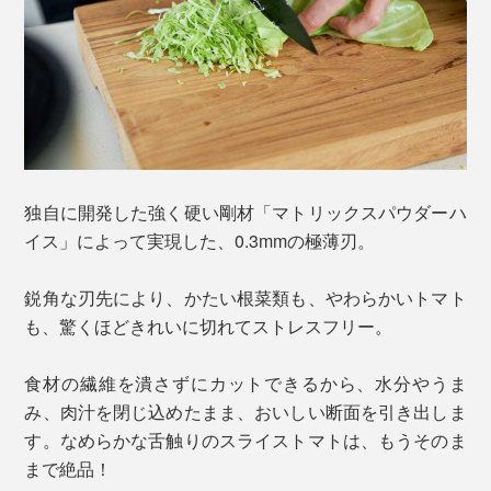
独自に開発した強く硬い剛材「マトリックスパウダーハ
イス」によって実現した、0.3mmの極薄刃。
鋭角な刃先により、かたい根菜類も、やわらかいトマト
も、驚くほどきれいに切れてストレスフリー。
食材の繊維を潰さずにカットできるから、水分やうま
み、肉汁を閉じ込めたまま、おいしい断面を引き出しま
す。なめらかな舌触りのスライストマトは、もうそのま
まで絶品！