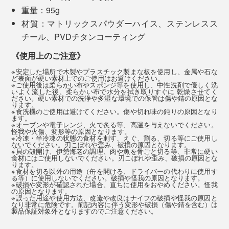
じ回数やさしく引くだけでOK。わずか10秒もかからな
刻んだ完成物が目に見えるから、大きな達成感も得られ
重量：95g
い間に、驚くほど切れ味が蘇るので、メンテナンスもと
て、ストレス解消にもいいのだとか。
材質：マトリックスパウダーハイス、ステンレスス
ても楽なのです。
チール、PVDチタンコーティング
《使用上のご注意》
写真は「
コンプリートセット／チタンブラック
」
※安定した場所で木製やプラスチック製まな板を使用し、金属や石な
ど表面が硬い素材上でのご使用はお避けください。
その結果、世界トップクラスの英国独立研究機関
※ご使用後は柔らかい布やスポンジ等を使用し、中性洗剤で優しく洗
いよく流した後、柔らかい布で水分を拭き取りすぐに 乾燥させてく
『CATRA社』による試験では、世界最高評価基準であ
ださい。硬い素材での洗浄や多湿な環境での保管は傷や錆の原因とな
ります。
る［Excellent］を、切れ味は50％超え、耐久性は117％
※食洗機のご使用は避けてください。傷や切れ味の鈍りの原因となり
ます。
超えという、驚くべき記録を残しました。
※オーブンや電子レンジ、火で炙る等、高温を与えないでください。
怪我や火傷、変形等の原因となります。
※冷凍・半冷凍の状態の食材を刺す、えぐ、割る、切る等にご使用し
ないでください。刃こぼれや歪み、破損の原因となります。
（※テストレファレンス番号：No.SRG/989853A：切れ味性能150/110,刃
※貝の殻開け、伊勢海老の調理、肉や魚を骨ごと切る等、非常に硬い
食材にはご使用しないでください。刃こぼれや歪み、破損の原因とな
先耐久性1171/550）
ります。
※食材を切る以外の用途（缶を開ける、ドライバーの代わりに使用す
る等）に使用しないでください。破損や怪我の原因となります。
※破損や変形が確認された場合、直ちに使用をおやめください。怪我
の原因となります。
※誤った用途や使用方法、改造や改良はナイフの破損や怪我の原因と
写真は「
シェフズナイフ／チタンブラック
」
なり非常に危険です。前記内容に伴う変形や破損（傷や錆を含む）は
製品保証対象外となりますのでご注意ください。
じつは私も、以前からストレスが溜まると、ネギやミョ