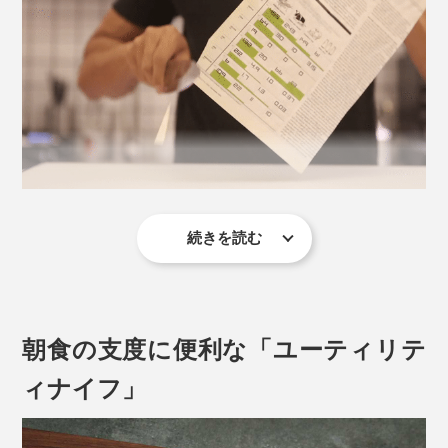
写真は「
シェフズナイフ／チタンブラック
」
繊維や果肉を潰さずきれいに切れるから、断面はとても
みずみずしい。いつも食べているトマトが、驚くほど舌
続きを読む
触りなめらかでおいしく感じます。
それを実現したのが、独自に開発した「マトリックスパ
かたい根菜類やパイナップルもサクっと切れて、野菜の
ウダーハイス」。従来の鋼の相反する特性である、「硬
千切りやみじん切りもスムーズ。切れにくい鶏肉の皮や
度」と「強度」を絶妙なバランスで組み合わせた、まっ
朝食の支度に便利な「ユーティリテ
生魚の筋も、すんなりと捌（さば）けて楽しい！
たく新しい鋼材です。
ィナイフ」