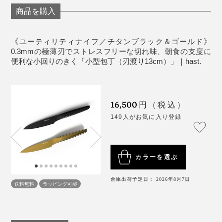
ウガを千切りにして大量の薬味ストックをつくったり、
商品を購入
根菜類を千切りにしたりと、刻むことを密かな発散法に
していました。ちなみに書類をシュレッダーにかけて、
《ユーティリティナイフ／チタンブラック＆ゴールド》
細切れになっていく様子を眺めるのも大好物（笑）。
0.3mmの極薄刃でストレスフリーな切れ味、朝食の支度に
便利な小回りのきく「小型包丁（刃渡り13cm）」｜hast.
『hast.』は、何の抵抗もなくスムーズに切れるから、こ
切れ味や扱いやすさだけではなく、キッチンでの高揚感
の「千切り・みじん切り」発散法がさらに気持ちいい！
も掻き立てるデザイン。珍しいゴールドやスタイリッシ
専用の研ぎ棒「
ホーニングロッド
」も素晴らしく、シュ
16,500
円（税込）
ュなブラック、クリーンな印象のシルバー、揃えたくな
ッシュッシュッとナイフの刃を滑らせるだけで、瞬く間
149人がお気に入り登録
る3色のカラーリングも魅力的です。
に切れ味が戻るという手軽さ。
カラーを選ぶ
倉庫出荷予定日： 2026年8月7日
送料無料
ラッピング可能