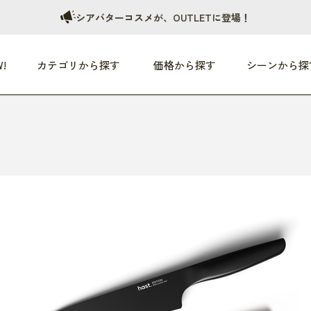
シアバターコスメが、OUTLETに登場！
!
カテゴリから探す
価格から探す
シーンから探
つめた〜い夏、どうぞ！
HEALTHY
家電
HOME
ファッション
- 3,000円
3,000円 - 5,000円
5,000円 - 10,000円
OP10
すべて
すべて
すべて
すべて
す
朝までぐっすり
リビング家電
居心地のいい空間
服
ひ
商品 (新着順)
本気で休む
キッチン家電
家事ルンルン
バッグ
ほ
覧
いつも清潔
美容・健康家電
食いしん坊クラブ
靴・靴下
や
じぶんメンテナンス
オーディオ家電
料理と団らん
レイングッズ
仕
め割引
おうちエクササイズ
ファッション／小物
レット
の他