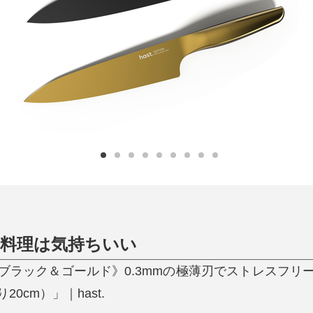
日用品
健康・美容
すべて
すべて
ひんやり今治タオル、生き返る〜
掃除・洗濯
肌・髪ケア
タオル
バスグッズ
スリッパ
ひんやりグッズ
防災用品
あったかグッズ
水筒
健康グッズ
日用品／その他
オーラルケア
、料理は気持ちいい
ブラック＆ゴールド》0.3mmの極薄刃でストレスフリ
0cm）」｜hast.