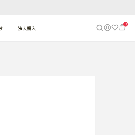
0
す
法人購入
WORK
ビジネス
ENJOY
寝具
10,000円 - 30,000円
30,000円以上
べて
すべて
すべて
すべて
らめきデスク
PC・スマホ関連
お出かけスパイス
敷き寝具
っと一息ふぅ
椅子・クッション
思い出トラベル
掛け寝具
っぱり清潔感
収納
外で過ごすって最高
パジャマ
事へGO
ビジネス／小物
好き・・にどっぷり
枕・小物