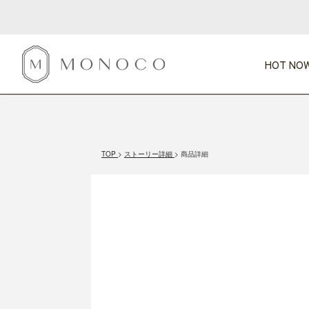
HOT NOW
新商品
CATEGORY
PRICE
SCENE
HOT NOW!
GIFTS
インテリア
1,000円未満
1,000円 
TOP
ストーリー詳細
商品詳細
今週のT
カテゴリから探す
価格から探す
シーンから探す
すべて
すべて
特別な贈りもの
家具
すべての
会話が弾む
収納
特集一
気のきく手土産
照明
毎日使ってね
インテリア雑貨
おまと
ベランダ・庭
アウト
インテリア／そ