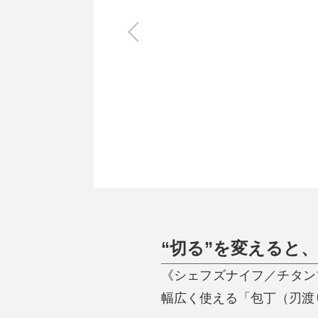
キッチン
すべて
調理家電
調理器具
食器
タオル・ふきん
キッチン雑貨
“切る”を変えると
《シェフズナイフ／チタン
幅広く使える「包丁（刃渡り2