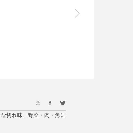
食料品
旅行・遊び
すべて
すべて
最後のひと口までキンキン
ドリンク
旅行
フード
アウトドア
旅行遊び／その他
ーな切れ味、野菜・肉・魚に