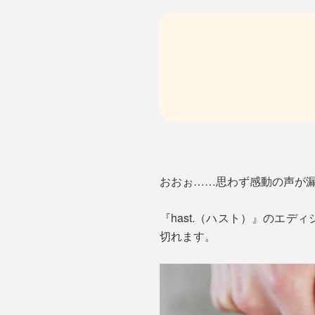
おおぉ……思わず感動の声が
『hast.（ハスト）』のエ
切れます。