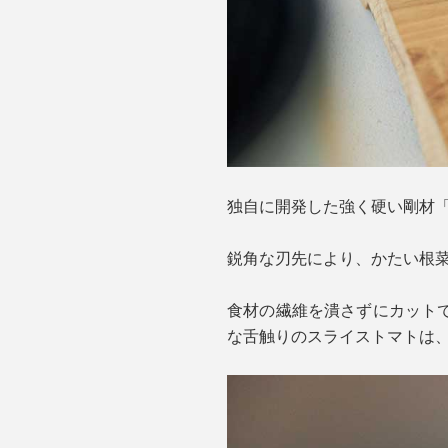
独自に開発した強く硬い剛材「
鋭角な刃先により、かたい根
食材の繊維を潰さずにカット
な舌触りのスライストマトは