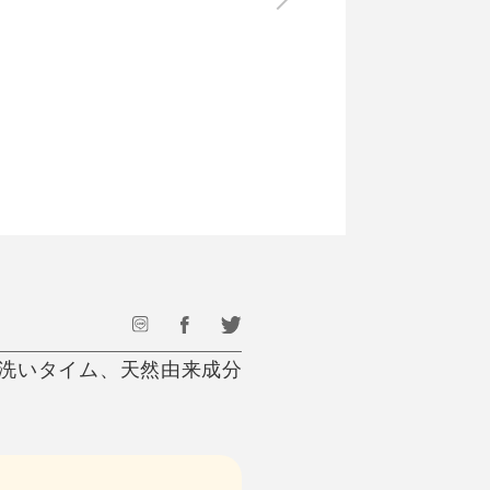
最後のひと口までキンキン
ドリンク
旅行
フード
アウトドア
旅行遊び／その他
器洗いタイム、天然由来成分