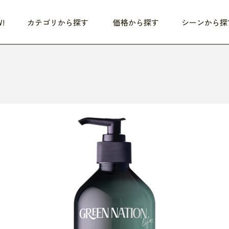
!
カテゴリから探す
価格から探す
シーンから探
つめた〜い夏、どうぞ！
HEALTHY
家電
HOME
ファッション
- 3,000円
3,000円 - 5,000円
5,000円 - 10,000円
OP10
すべて
すべて
すべて
すべて
す
朝までぐっすり
リビング家電
居心地のいい空間
服
ひ
商品 (新着順)
本気で休む
キッチン家電
家事ルンルン
バッグ
ほ
覧
いつも清潔
美容・健康家電
食いしん坊クラブ
靴・靴下
や
じぶんメンテナンス
オーディオ家電
料理と団らん
レイングッズ
仕
め割引
おうちエクササイズ
ファッション／小物
レット
の他
日用品
健康・美容
すべて
すべて