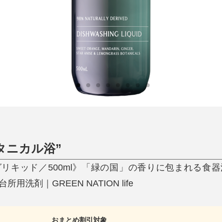
ひんやり今治タオル、生き返る〜
掃除・洗濯
肌・髪ケア
タオル
バスグッズ
スリッパ
ひんやりグッズ
防災用品
あったかグッズ
水筒
健康グッズ
日用品／その他
オーラルケア
タニカル浴”
リキッド／500ml》「緑の国」の香りに包まれる食
洗剤｜GREEN NATION life
おまとめ割引対象