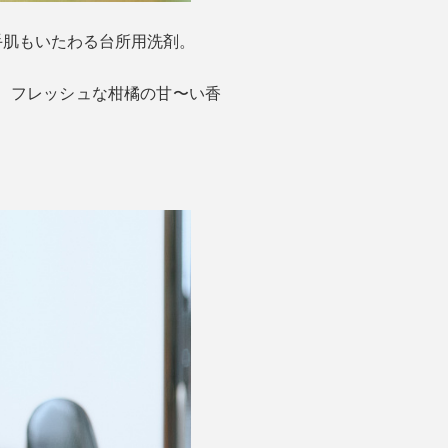
手肌もいたわる台所用洗剤。
、フレッシュな柑橘の甘〜い香