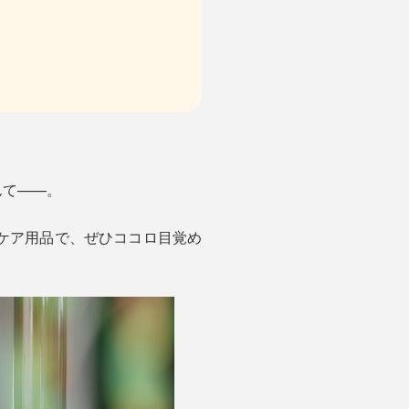
んて——。
ームケア用品で、ぜひココロ目覚め