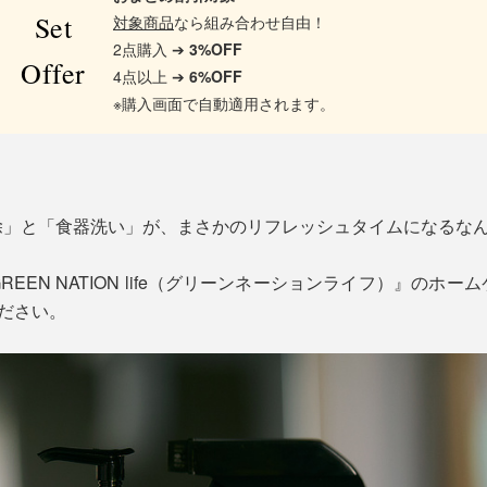
Set
対象商品
なら組み合わせ自由！
2点購入 ➔
3%OFF
Offer
4点以上 ➔
6%OFF
※購入画面で自動適用されます。
除」と「食器洗い」が、まさかのリフレッシュタイムになるな
EEN NATION life（グリーンネーションライフ）』のホ
ください。