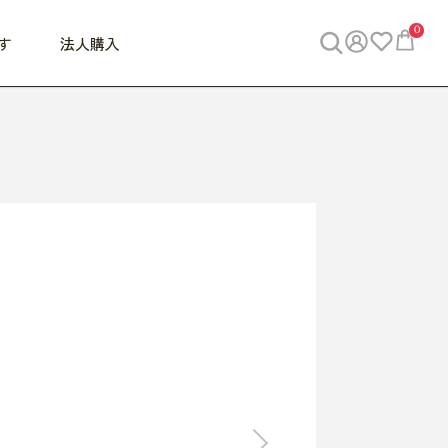
0
す
法人購入
WORK
ビジネス
ENJOY
寝具
10,000円 - 30,000円
30,000円以上
べて
すべて
すべて
すべて
らめきデスク
PC・スマホ関連
お出かけスパイス
敷き寝具
っと一息ふぅ
椅子・クッション
思い出トラベル
掛け寝具
っぱり清潔感
収納
外で過ごすって最高
パジャマ
事へGO
ビジネス／小物
好き・・にどっぷり
枕・小物
食料品
旅行・遊び
すべて
すべて