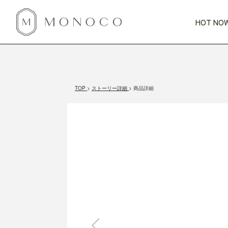
HOT NOW
新商品
CATEGORY
PRICE
SCENE
HOT NOW!
GIFTS
インテリア
1,000円未満
1,000円 
TOP
ストーリー詳細
商品詳細
今週のT
カテゴリから探す
価格から探す
シーンから探す
すべて
すべて
特別な贈りもの
家具
すべての
会話が弾む
収納
特集一
気のきく手土産
照明
毎日使ってね
インテリア雑貨
おまと
ベランダ・庭
アウト
インテリア／そ
キッチン
すべて