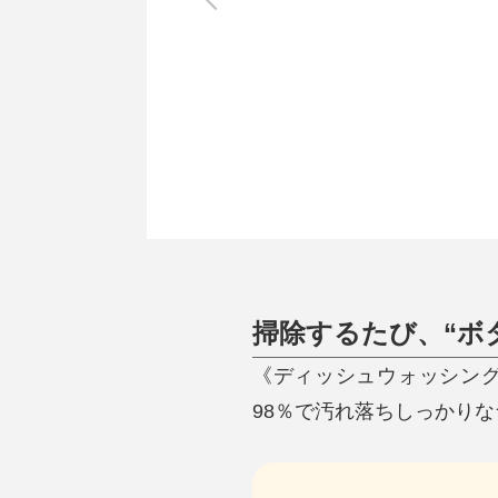
調理家電
調理器具
食器
タオル・ふきん
キッチン雑貨
掃除するたび、“ボ
《ディッシュウォッシング
98％で汚れ落ちしっかりな台所用