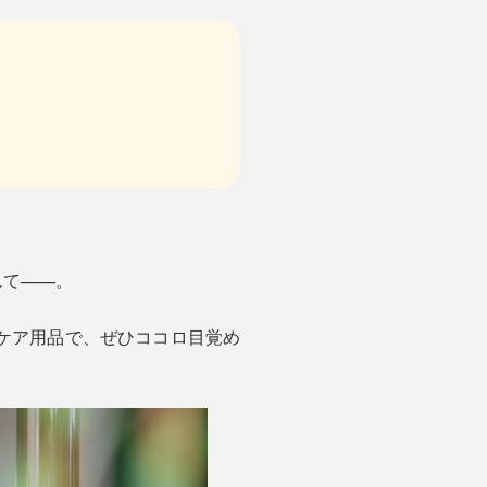
んて——。
ームケア用品で、ぜひココロ目覚め