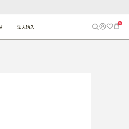
0
す
法人購入
WORK
ビジネス
ENJOY
寝具
10,000円 - 30,000円
30,000円以上
べて
すべて
すべて
すべて
らめきデスク
PC・スマホ関連
お出かけスパイス
敷き寝具
っと一息ふぅ
椅子・クッション
思い出トラベル
掛け寝具
っぱり清潔感
収納
外で過ごすって最高
パジャマ
事へGO
ビジネス／小物
好き・・にどっぷり
枕・小物