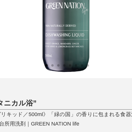
日用品
健康・美容
すべて
すべて
ひんやり今治タオル、生き返る〜
掃除・洗濯
肌・髪ケア
タオル
バスグッズ
スリッパ
ひんやりグッズ
防災用品
あったかグッズ
水筒
健康グッズ
日用品／その他
オーラルケア
タニカル浴”
リキッド／500ml》「緑の国」の香りに包まれる食
洗剤｜GREEN NATION life