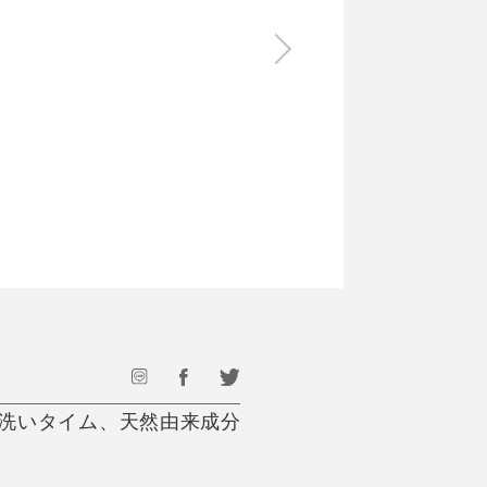
食料品
旅行・遊び
すべて
すべて
最後のひと口までキンキン
ドリンク
旅行
フード
アウトドア
旅行遊び／その他
器洗いタイム、天然由来成分