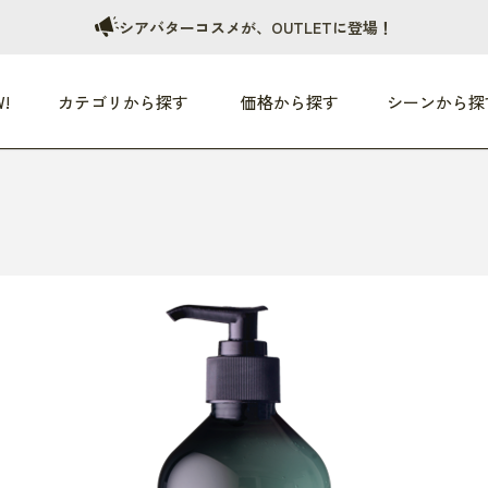
シアバターコスメが、OUTLETに登場！
!
カテゴリから探す
価格から探す
シーンから探
つめた〜い夏、どうぞ！
HEALTHY
家電
HOME
ファッション
- 3,000円
3,000円 - 5,000円
5,000円 - 10,000円
OP10
すべて
すべて
すべて
すべて
す
朝までぐっすり
リビング家電
居心地のいい空間
服
ひ
商品 (新着順)
本気で休む
キッチン家電
家事ルンルン
バッグ
ほ
覧
いつも清潔
美容・健康家電
食いしん坊クラブ
靴・靴下
や
じぶんメンテナンス
オーディオ家電
料理と団らん
レイングッズ
仕
め割引
おうちエクササイズ
ファッション／小物
レット
の他