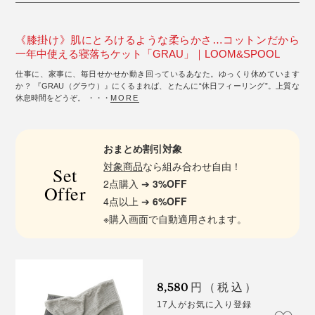
《膝掛け》肌にとろけるような柔らかさ…コットンだから
一年中使える寝落ちケット「GRAU」｜LOOM&SPOOL
仕事に、家事に、毎日せかせか動き回っているあなた。ゆっくり休めています
か？ 『GRAU（グラウ）』にくるまれば、とたんに“休日フィーリング”。上質な
休息時間をどうぞ。 ・・・
MORE
おまとめ割引対象
対象商品
なら組み合わせ自由！
Set
2点購入 ➔
3%OFF
Offer
4点以上 ➔
6%OFF
※購入画面で自動適用されます。
8,580
円（税込）
17人がお気に入り登録