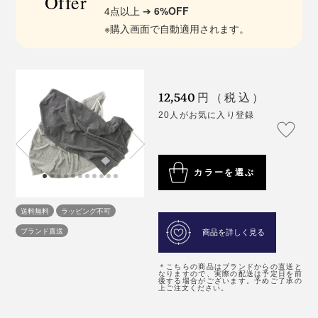
Offer
4点以上 ➔
6%OFF
※購入画面で自動適用されます。
12,540
円（税込）
20人がお気に入り登録
カラーを選ぶ
送料無料
ラッピング不可
ブランド直送
商品を詳しく見る
＊こちらの商品はブランドからの直送と
なりますので、実際の配送は予定日を前
後する場合がございます。予めご了承の
上ご注文ください。