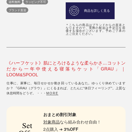
送料無料
ラッピング不可
ブランド直送
商品を詳しく見る
＊こちらの商品はブランドからの直送と
なりますので、実際の配送は予定日を前
後する場合がございます。予めご了承の
上ご注文ください。
《ハーフケット》肌にとろけるような柔らかさ…コットン
だから一年中使える寝落ちケット「GRAU」｜
LOOM&SPOOL
仕事に、家事に、毎日せかせか動き回っているあなた。ゆっくり休めています
か？ 『GRAU（グラウ）』にくるまれば、とたんに“休日フィーリング”。上質な
休息時間をどうぞ。 ・・・
MORE
おまとめ割引対象
対象商品
なら組み合わせ自由！
Set
2点購入 ➔
3%OFF