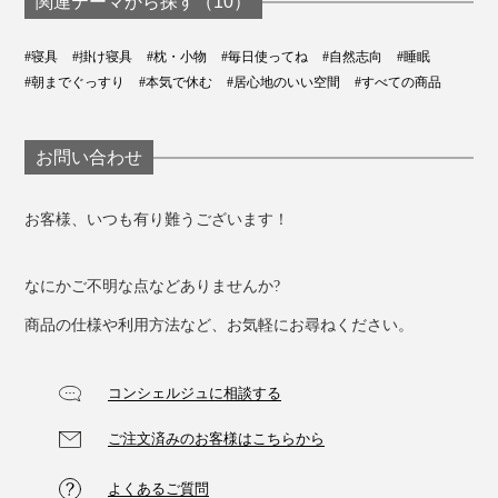
関連テーマから探す（10）
#寝具
#掛け寝具
#枕・小物
#毎日使ってね
#自然志向
#睡眠
#朝までぐっすり
#本気で休む
#居心地のいい空間
#すべての商品
お問い合わせ
お客様、いつも有り難うございます！
なにかご不明な点などありませんか?
商品の仕様や利用方法など、お気軽にお尋ねください。
コンシェルジュに相談する
ご注文済みのお客様はこちらから
よくあるご質問