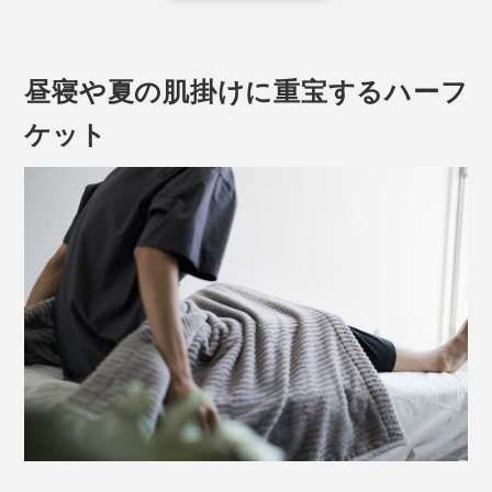
パイル地といっても、タオルのようにループ状の糸が並
んでいるのではなく、先端を切り先端を切りそろえたコ
昼寝や夏の肌掛けに重宝するハーフ
ットン糸が、みっしり詰まっています。独特の光沢感と
ふんわり柔らかい肌触りがアザラシの毛並みに似ている
ケット
ところから、「シール織」と呼ばれるようになったと
か。
今年のシール織り毛布は、コットンパイルを織り込んだ
基布（毛布の土台となる布）まで、綿100％になったの
で、毛布丸ごと天然素材。
しかも、前年より20％以上も軽量化して、いっそう軽い
かけ心地です。
「シール織」について詳しくはこちら >>