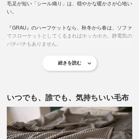
毛足が短い「シール織り」は、穏やかな暖かさが心地い
い。
『GRAU』のハーフケットなら、秋冬から春は、ソファ
でスローケットとしてくるまればホッカホカ。静電気の
パチパチもありません。
続きを読む
夏は、これ1枚で。朝晩の冷えやエアコン冷えを感じる
時にぴったり。コットンだから、サラッと肌に掛けて気
持ちいい。
いつでも、誰でも、気持ちいい毛布
毛足が短い『GRAU』は、軽く感じるから、羽織り代わ
りにもおすすめです。体が冷えている寝起きは、
『GRAU』を羽織ったまま、キッチンでコーヒーを淹れ
たり、軽く体を動かしたり。