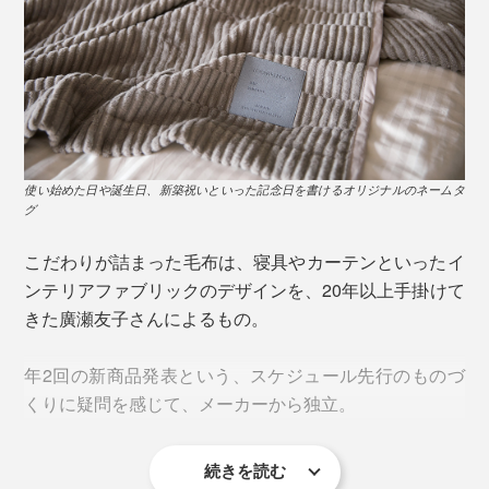
休みの日は、そのまま新聞を読んだり、メールチェック
したり、映画を見たり……ゆったりくつろぐのも◎。
平日も、忙しい時こそ『GRAU』に包まれて。 考えごと
がいっぱいでも、肌にとろけるような柔らかさと、穏や
かな暖かさに、思わずホッ。アタマが「お休みモード」
に切り替えやすいはず。仕事時の仮眠や、ソファでの昼
使い始めた日や誕生日、新築祝いといった記念日を書けるオリジナルのネームタ
寝にもぴったりです。
グ
こだわりが詰まった毛布は、寝具やカーテンといったイ
ンテリアファブリックのデザインを、20年以上手掛けて
きた廣瀬友子さんによるもの。
年2回の新商品発表という、スケジュール先行のものづ
くりに疑問を感じて、メーカーから独立。
続きを読む