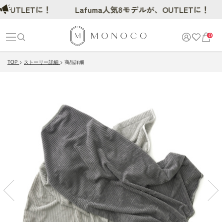
UTLETに！
Lafuma人気8モデルが、OUTLETに！
0
TOP
ストーリー詳細
商品詳細