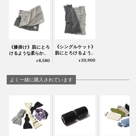
《シングルケット》
《膝掛け》肌にとろ
肌にとろけるような
けるような柔らかさ…
柔らかさ…コットンだ
コットンだから一年
20,900
8,580
¥
¥
から一年中使える寝
中使える寝落ちケッ
落ちケット
ト「GRAU」｜
「GRAU」｜
LOOM&SPOOL
よく一緒に購入されています
LOOM&SPOOL