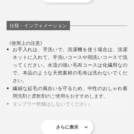
以来、息の長いものづくりを追求し続け、2019年、現
代の暮しに合う上質な寝具を目指すブランド
『
LOOM&SPOOL（ルーム アンド スプール）
』を設
仕様・インフォメーション
立。
《使用上の注意》
『GRAU』は、MONOCOでおなじみ、『
FLOOD OF
お手入れは、手洗いで。洗濯機を使う場合は、洗濯
LIGHT
』、『
SERENE
』に続いて、第3弾となる毛布で
ネットに入れて、手洗いコースや弱洗いコースで洗
す。
ってください。水流の強い毛布コースは化繊用なの
で、本品のような天然素材の毛布は洗わないでくだ
廣瀬さんが目指した毛布は、「子どものときから、大人
さい。
になっても、いつもそばにあるコットンのやさしさと、
繊細な起毛の風合いを守るため、中性のおしゃれ着
ずっと使っていける色・デザイン」。
用洗剤と柔軟剤のご使用をおすすめします。
タンブラー乾燥はしないでください。
忙しい時も、『GRAU』に包まれれば、誰でも“休日フィ
毛羽落ちや移染がありますので、単独で洗ってくだ
ーリング”。一年中、いつでも、上質な休息時間をどう
さい。
ぞ。
綿毛布は細かい毛羽が製品に残っているため、使い
さらに表示