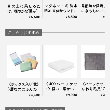
マグネット式 防水
発熱時や猛暑、
目の上に乗せるだ
IPX6 立体サウンドの
にきもちい～い
け、穏やかな“重み”で
Bluetooth デュアル ス
リコン製水枕」
夢の世界へ……寝返り
8,800
2,
6,600
¥
¥
¥
ピーカー｜MaGdget
リコンウォータ
を打ってもズレにく
Dual Speaker
ロー
い「スリープマス
ク」｜nodpod
こちらもおすすめ
《400ハーフケッ
《ハーフケット
《ボックス入り1枚》
ト》軽い！暖かい！
んわり毛足1.7c
3層なのにふんわり
プロ向け防寒着から
メリノウールが
ボリューム感！やわ
9,900
25,
4,400
¥
¥
¥
生まれた「人工羽毛
ちいい！軽い掛
らかガーゼとさらさ
布団」｜プリマロフ
地の「毛布」
らワッフルで両面キ
ト
LOOM & SPOOL
モチイイ「お昼寝ハ