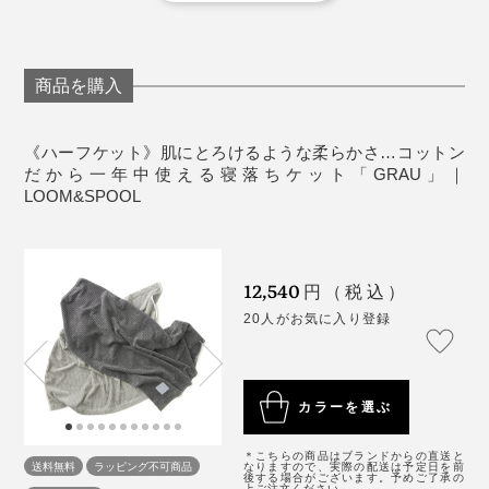
始めは、濃い色の服に細かい毛羽がつくことがあり
ます。ついた毛羽は、市販の粘着クリーナーで取っ
てください。
洗濯後、表面の風合いが変化することもあります
商品を購入
が、肌触りや暖かさは、ほとんど変わりません。
使っていくうちに若干毛羽立つことがあります。品
《ハーフケット》肌にとろけるような柔らかさ…コットン
質には問題ありませんが、決して引っ張らずにハサ
だから一年中使える寝落ちケット「GRAU」｜
LOOM&SPOOL
ミで飛び出したパイルをカットしたり、ブラシで毛
並みを整えてください。
《商品仕様》
12,540
円（税込）
サイズ：ハーフケット／幅140×長さ100cm
20人がお気に入り登録
素材：パイル（毛羽部分）／綿100％、地糸／綿
100％
重さ：約0.6kg
カラーを選ぶ
製造国：日本
＊こちらの商品はブランドからの直送と
送料無料
ラッピング不可商品
なりますので、実際の配送は予定日を前
後する場合がございます。予めご了承の
上ご注文ください。