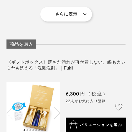
オン）・ヤシ油脂肪酸アルカノールアミド※1）、香
料※2
さらに表示
洗濯機の種類：うずまき式・攪拌式・回転ドラム式
※1 MEAタイプのみ使用
※2 ［海へ…Fukii］香料（ラベンダー精油・ホオリーフ精油・ベルガモット
『Fukii』の洗浄力は、洗濯以外にも、大活躍。別売の
精油等を使用）1％
商品を購入
蛍光増白剤が入っていないので、白いものと色柄ものを
［森と…Fukii］香料（青森ヒバ油）4.5ml
・1％未満の成分：金属イオン封鎖剤・再付着防止剤・pH安定剤・除菌消
「
千年ボトル／スプレータイプ
」に入れて、水で薄めれ
分けなくても問題なし。色褪せを気にせずに、一緒に洗
臭剤・雑菌繁殖抑制剤（本製品がすべての菌・臭いを抑えるわけではあり
ません）
ば、「多目的洗剤」として重宝します。
・その他、含まれる成分：純水80％以上
えます。
《ギフトボックス》落ちた汚れが再付着しない、綿もカシ
・使用している由来植物の特記事項：由来植物［海へ…Fukii／ヤシ・パー
最近は、キッチンでも愛用しています。『海へ…Fukii』
ミヤも洗える「洗濯洗剤」｜Fukii
ム・トウモロコシ・サツマイモ・ラベンダー・芳樟・ベルガモット］［森
と…Fukii／ヤシ・パーム・トウモロコシ・サツマイモ・青森ヒバ］産地
と水を、１：20の割合でつくった「軽い汚れ用洗剤」の
［海へ…Fukii／フィリピン・マレーシア・インドネシア・中国・フラン
ス・台湾・イタリア］［森と…Fukii／フィリピン・マレーシア・インドネ
スプレーを置いておいて、鍋の吹きこぼれが残るガスコ
シア・中国・日本］その他
製造国：日本
ンロに、油ハネで汚れた床に、シュッ、シュッ。
6,300
円（税込）
［千年ボトル］
22人がお気に入り登録
サイズ：（約）幅8×高さ21×奥行4cm
重さ：約290g
噴霧量（1プッシュ）：ポンプ／約1ml、スプレー／
バリエーションを選ぶ
約0.27ml