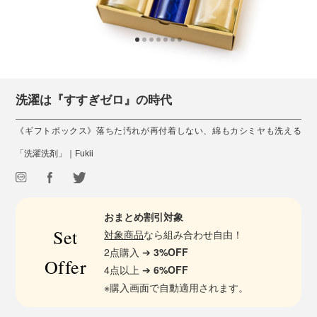
洗濯は『すすぎゼロ』の時代
《ギフトボックス》落ちた汚れが再付着しない、綿もカシミヤも洗える
「洗濯洗剤」｜Fukii
おまとめ割引対象
Set
対象商品
なら組み合わせ自由！
2点購入 ➔
3%OFF
Offer
4点以上 ➔
6%OFF
※購入画面で自動適用されます。