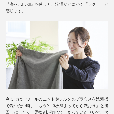
『海へ…Fukii』を使うと、洗濯がとにかく「ラク！」と
QRコードから読める「お洗濯読本」は、『Fukii』のくわしい使い方や、開発経緯
感じます。
がよくわかる
『Fukii』は、ほんの少しの量で、しっかり洗えます。使
用量は、水6Lに対して、約1ml（ボトルポンプの1プッ
シュ分）だけ。
4人家族なら、1回の洗濯（水量65L）で約8ml（8プッシ
ュ）。たったこれだけの使用量で、洗いから柔軟仕上げ
まで済んでしまいます。
今までの洗濯がストレスフリーに。あなたの家事習慣
が、劇的に変わります。
今までは、ウールのニットやシルクのブラウスを洗濯機
そもそも『Fukii』の主成分は、海でのタンカー事故処理
で洗いたい時、「もう2～3枚溜まってから洗おう」と後
で、油の洗浄能力と生分解率の高さを評価されていま
回しにしたり、柔軟剤が切れてしまっていたせいで、タ
す。