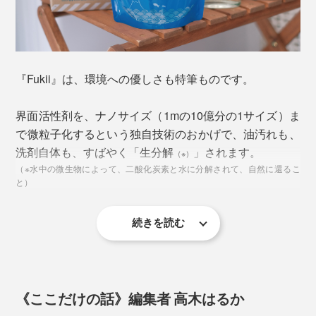
えて、自然への影響が少ないことから、「地球の環境が
1000年以上先まで続くように」、願いを込めて、
『Fukii』のメーカー、がんこ本舗が開発しました。
洗剤の使用量が、ひと目でわかるマグネットつき。
『Fukii』は、環境への優しさも特筆ものです。
『Fukii』の使い方と、開発への想いをまとめた「お洗濯
読本」も読める、ていねいなギフトボックスです。
界面活性剤を、ナノサイズ（1mの10億分の1サイズ）ま
ラベンダーとヒバから採った、天然の精油入り
で微粒子化するという独自技術のおかげで、油汚れも、
洗剤自体も、すばやく「生分解
」されます。
（※）
洗濯物が乾いた後は、香りが残らないので、市販の洗剤
（※水中の微生物によって、二酸化炭素と水に分解されて、自然に還るこ
の強いにおいが苦手な人にもおすすめです。
と）
続きを読む
毎日の洗濯に使っていた、水も、時間も、電気代も、グ
『Fukii』は、国際的な生分解度試験（DOC法）で、21
ッと減らせます。水道が使えない災害時も頼りになりま
日間で基準を達成できる「易生分解性」であることを確
すね。
認済み。洗濯後の水が流れつく、海への環境負荷はほと
《ここだけの話》編集者 高木はるか
んどありません。