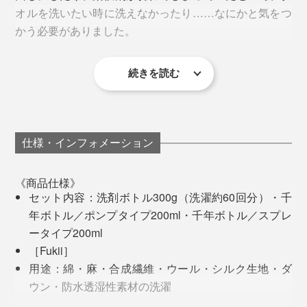
オルを洗いたい時に洗えなかったり……なにかと気をつ
かう必要がありました。
97年に起きた「ロシア・ナホトカ号重油流出事故」――
日本海沿岸に漂着した重油（ドラム缶21万本）を約38
万人のボランティアが中心になって、3ヵ月がかりで取
続きを読む
(左)従来の洗濯洗剤／(右)『Fukii』シリーズの洗剤のきめ細かい泡が、繊維の奥の
『海へ…Fukii』なら、これ1本で洗うだけ。しかも、す
り除いた大事故でした。
汚れまで届きやすい
すぎの手間がなくなったので、洗い上がりが速い！洗濯
に費やす時間も水もグッと減って、洗濯への気持ちが軽
その重油処理に使われた器具や作業着の洗浄で、高い評
綿、ウール、シルク、カシミヤ……「洗濯機洗いでき
くなりました。
価を受けたことから、家庭用の洗濯洗剤を開発。20年以
る」「手洗いできる」のマークがついている、洗濯可能
仕様・インフォメーション
上の販売歴のなかで、改良をくり返して、いまの
な服なら、どの素材でもまとめて洗ってOK。ダウンや
洗濯物の洗い上がりも上々。ウールのニットや、繊維が
『Fukii』があります。
防水透湿性のあるレインウェアも大丈夫です。
《商品仕様》
ゴワつきがちがったバスタオルも、フワッと仕上がる
セット内容：洗剤ボトル300g（洗濯約60回分）・千
し、精油の自然な香りは、気分が上がるのでおすすめで
年ボトル／ポンプタイプ200ml・千年ボトル／スプレ
す。
ータイプ200ml
［Fukii］
用途：綿・麻・合成繊維・ウール・シルク生地・ダ
ウン・防水透湿性素材の洗濯
成分：界面活性剤（16%・高級アルコール系（非イ