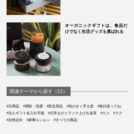
※衣類の傷みを防ぐため、重曹はあらかじめ水またはぬるま湯で溶かしてか
ら、洗濯槽に直接入れてください。
※重曹と『Fukii』を合わせてつけ置きしてから洗濯すると、白いものはよ
り白く仕上がります。
オーガニックギフトは、食品だ
けでなく生活グッズも喜ばれる
■ シーツやしつこい汚れは“つけ置き洗い”
洗濯機に、洗濯物と『Fukii』を入れて洗濯スタート。3
分ほど回したところで一時停止。2時間放置後、洗濯を
再開。
■ ダウンは“手洗い”
① 洗い桶にぬるま湯または水を入れて、『Fukii』を1～
2 回プッシュ。
関連テーマから探す（12）
② 襟や袖口の汚れ部分をつまみ洗い。
③ ダウンを静かに洗濯液につけて押し洗い後、しばら
#日用品
#掃除・洗濯
#防災用品
#気のきく手土産
#毎日使ってね
#法人ギフト名入れ可能
#日常をひとランク上げる道具
#エコ
#ラク
くつけ置きします。
#自然志向
#家事ルンルン
#すべての商品
④ 軽く脱水後、流水で押しすすぎ、ネットに入れて脱
水します。