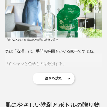
『森と…Fukii』は青森ヒバ精油の自然な香り
実は「洗濯」は、手間も時間もかかる家事ですよね。
「白シャツと色柄ものは分別する」
続きを読む
「シルクとカシミヤはおしゃれ着用洗剤で」
「タオルの洗濯には、洗剤と柔軟剤をそれぞれ計って入
れる」
肌にやさしい洗剤とボトルの贈り物
『Fukii』は、こんな洗濯のストレスを、一気に解消して