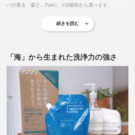
バが香る『森と…Fukii』 の2種類から選べます。
汚れに見立てたラー油入りの水に、『Fukii』（汚れ再付着防止剤入り）を入れる
と、脱脂綿に汚れがつかない
続きを読む
“すすぎゼロ”のために、『Fukii』は、汚れを落とす界面
活性剤も、汚れ再付着防止剤も、肌への刺激が少ない成
分を厳選。ヒトパッチテスト・スティンギングテスト・
アレルギーテストで確認済みです。
「海」から生まれた洗浄力の強さ
さらに、洗浄力がアップした『Fukii』なら、つけ置き
で、“電気代ゼロ洗い”もおすすめです。
『海へ…Fukii』は、ラベンダー油・ホオリーフ油・ベル
「千年ボトル」は、ガラス製。厚手のガラスですが、落
ガモット油の天然精油入り。『森と…Fukii』は、青森ヒ
せば、もちろん割れてしまいます。
バの天然精油入りです。
それでも、プラスチックより、ずっと長く、くり返し使