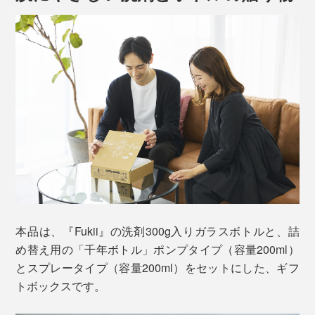
くれる洗濯洗剤です。汚れ落し用洗剤・おしゃれ着用洗
剤・柔軟剤の三役をこなす、画期的な1本。
本品は、『Fukii』の洗剤300g入りガラスボトルと、詰
め替え用の「千年ボトル」ポンプタイプ（容量200ml）
『海へ…Fukii』はラベンダー精油の自然な香り
とスプレータイプ（容量200ml）をセットにした、ギフ
トボックスです。
今まで考えていた洗濯物の洗い分けも、洗剤の種類も、
考える必要はありません。洗えるものは、すべて洗濯機