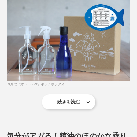
にポンポン放り込んで、『Fukii』を入れて、洗うだけ。
『Fukii』での洗濯は、なんと“すすぎゼロ”でOK。
写真は『海へ…Fukii』ギフトボックス
続きを読む
洗剤は、ラベンダーが香る「海へ…Fukii」と、ヒバが香
る「森と…Fukii」の2種類から選べます。
「汚れ再付着防止剤」が、洗濯中の繊維から剥がれた汚
気分がアガる！精油のほのかな香り
れを、とり囲んで吸着することで、洗った服やタオルは