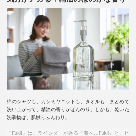
きれいなままキープ。
洗濯物に残りがちだった汚れを、すすぎで落とす必要が
ありません（洗濯物は、洗濯機の6分目以下が目安。満
タンの時や汚れ・臭いが気になる時、残り湯での洗濯
時、ドラム式洗濯機は、すすぎ1回をおすすめします）
写真は『森と…Fukii』ギフトボックス
ガラスボトルの洗剤は、「千年ボトル」に詰め替えて使
綿のシャツも、カシミヤニットも、タオルも、まとめて
います。
洗い上がって、精油の香りがほんのり。しかも、乾いた
洗濯物は、肌触りふんわり。
洗剤とボトルの使い方は、付属の説明書「初めてお使い
になる時の手順」に書いてあるので、『Fukii』初心者に
『Fukii』は、ラベンダーが香る『海へ…Fukii』と、ヒ
も、安心です。