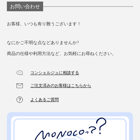
⑤ 脱水したら羽毛が均等になるように軽くほぐして、
お問い合わせ
風通しのいい日なたに平干し、充分に乾くまで干すか、
乾燥機で乾かします。
お客様、いつも有り難うございます！
なにかご不明な点などありませんか?
商品の仕様や利用方法など、お気軽にお尋ねください。
コンシェルジュに相談する
ご注文済みのお客様はこちらから
よくあるご質問