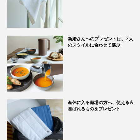
の赤い汚れまで落ちた！
洗浄力の強さと、環境への優しさを両立した『海へ…
実は、スポンジが赤く染まってから、市販の食器用洗剤
Fukii』と『森と…Fukii』。結婚祝いや新居祝い、小さ
を使って、何日も洗い物をしても、赤い汚れは落ちなか
いお子さんがいるご家庭へのプレゼントにもおすすめで
ったのです。
す。
新婚さんへのプレゼントは、2人
のスタイルに合わせて選ぶ
なのに、『海へ…Fukii』で食器を洗ったら、色のついた
水がスポンジからジュワッと流れ出て、スポンジを広げ
てみたら、赤い汚れがなくなっていたのでビックリ。
さすが『海へ…Fukii』の洗浄力。あなたも、洗濯に、食
器洗いに、掃除に、ドンドン使ってみてください。
産休に入る職場の方へ、使える&
喜ばれるものをプレゼント
《おすすめの使い方》
■ 白シャツは“重曹を追加”
洗濯機の水量50Lに対して、『Fukii』約5mlと重曹大さ
じ7～8杯を入れて、いつも通りに洗濯してください。