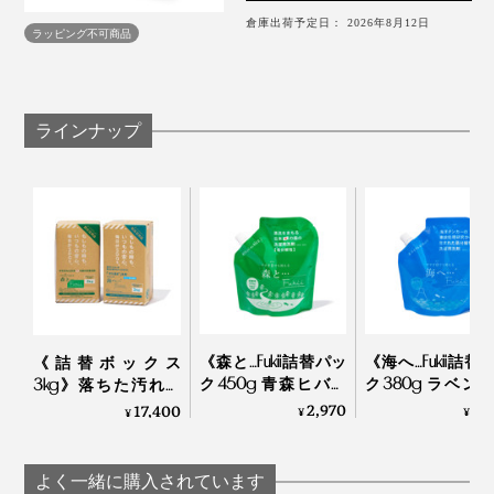
材質：ボトル／ガラス、ポンプ部・スプレー部／
倉庫出荷予定日： 2026年8月12日
ラッピング不可商品
PP・PE
※洗剤液の色によって、成分の変化や差はありません。気になる方は振って
いただいても構いません。
ラインナップ
※洗剤の「自動投入機能」は使えませんので、あらかじめご了承ください。
『Fukii』と水を、1：20の割合でつくった「軽い汚れ用
※お肌への安全性試験（24時間閉蓋パッチテスト・スティンキングテス
ただし、白いシャツは少しずつ黄ばみが出やすくなるの
ト・日本皮膚科学会による30日間のアレルギーテスト）を実施し、すすぎ
洗剤」なら、窓やフローリングの拭き掃除に、食器洗い
0回時におけるお肌への安全性を確認。ただし、すべての方に肌トラブルが
で、市販の重曹を足して洗ってみてください（水50Lに
起こらないということではありません。
に。
対して、重曹を大さじ約7～8杯）。皮脂汚れが、より落
ちやすくなります。
キッチンペーパーや濡れふきんで、サッと拭くだけで、
汚れがとれるし、仕上げ拭きがいらないからカンタンで
落ちにくい泥や血液、襟・袖の汚れには、別売の「
海を
す。
まもる シャチッとスプレー
」がおすすめです。
《森と…Fukii詰替パッ
《海へ…Fukii詰替
《詰替ボックス
食器洗いにも活躍しています。市販の食器用洗剤にくら
ク450g 青森ヒバの
ク380g ラベン
3kg》落ちた汚れが
べると、泡立ちが少ないので、初めは心配になりました
香り》落ちた汚れが
の香り》落ちた
再付着しない、綿も
2,970
2,
17,400
¥
¥
¥
再付着しない、綿も
が再付着しない
カシミヤも洗える
が、油ヌルヌルの『
CIRQULA（サーキュラ）
』が、1回
カシミヤも洗える
もカシミヤも洗
「洗濯洗剤」｜Fukii
でスッキリ洗い上がったので、大満足。
「洗濯洗剤」｜森と…
「洗濯洗剤」｜海
よく一緒に購入されています