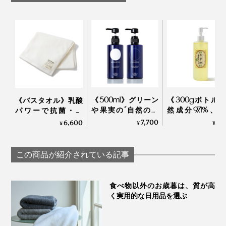
Fukii
Fukii
『Fukii』のメーカー・がんこ本舗がすすめる、プラスチックより長く、くり返し
使えるガラス製の「
千年ボトル／スプレータイプ
」
『Fukii』と水を、1：４の割合でつくった「がんこな汚
れ用洗剤」なら、油汚れがしつこい換気扇、ガスコン
《500ml》グリーン
《300gボトル
《バスタオル》乳酸
『海へ…』シリーズの部分汚れ用洗剤「
海をまもる シャチッとスプレー
」
ロ、グリルのほかに、お風呂やトイレの掃除にも便利で
や果実の“自然の香
然成分97.1%、
パワーで抗菌・防
す。
り”でリフレッシュ！
素・発泡剤・研
臭、スタイリスト監
7,700
7,
6,600
¥
¥
¥
これ1本で髪・顔・体
剤・保存料・合
修のインテリアタオ
がしっとり潤う「全
料フリーの「木
ル｜BIO FOR THE
身シャンプー」｜
歯磨きジェル」
EARTH
この商品が紹介されている記事
むしろ、泡も汚れも、すばやく洗い流せるので、洗い物
MANGETSU・
SINGETSUシャンプー
がラクになりました。
食べ物以外のお歳暮は、質が高
く実用的な日用品を選ぶ
驚いたことに、ミートソースをぬぐって、赤く染まって
しまった、食器用スポンジで洗い物をしたら、スポンジ