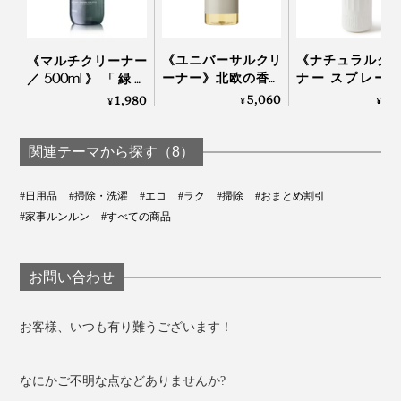
《ユニバーサルクリ
《ナチュラルク
《マルチクリーナー
ーナー》北欧の香り
ナー スプレー
／500ml》「緑の
とボタニカル成分、
プ》ECOCERT
国」の香りに包まれ
5,060
1,
1,980
¥
¥
¥
家中で使える「万能
界面活性剤フリ
る家磨きタイム、天
クリーナー」｜
洗浄・消臭・除菌
然由来成分99.9％の
HUMDAKIN
３役のオーガニ
お掃除スプレー｜
関連テーマから探す（8）
洗剤｜Shell 
GREEN NATION life
clean？
#日用品
#掃除・洗濯
#エコ
#ラク
#掃除
#おまとめ割引
#家事ルンルン
#すべての商品
お問い合わせ
お客様、いつも有り難うございます！
こんなに「きれいになった」成果が見えて、しかも面倒
なにかご不明な点などありませんか?
なバケツの水替えもいらない……ぞうきん掛け、いいじ