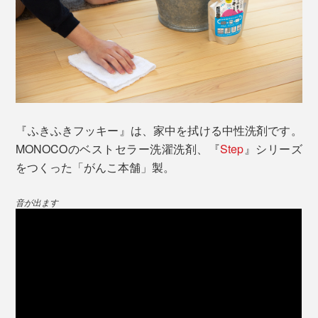
拭いた後は、サラッと気持ちいい手触りを感じます。し
かも、自然なツヤができて、リビングが、なんだか明る
く見えるみたい。
使い方はカンタン。
窓ガラスは、気づいていなかった、手垢やホコリがとれ
(1)水5ℓに、『ふきふきフッキー』5㎖を入れて、「洗浄
てスッキリ。ガラスが、文字どおりキラキラ輝いていま
液」をつくります。ベルガモット精油のほんのりいい香
す。
り。ぬるま湯だと、より汚れが落ちやすいです。
『ふきふきフッキー』は、家中を拭ける中性洗剤です。
MONOCOのベストセラー洗濯洗剤、『
Step
』シリーズ
をつくった「がんこ本舗」製。
音が出ます