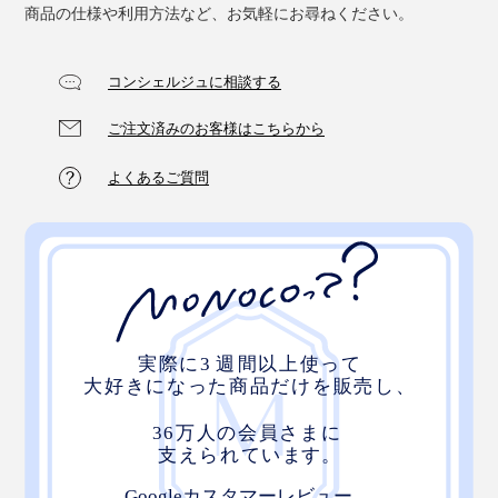
商品の仕様や利用方法など、お気軽にお尋ねください。
ゃん！掃除が終わる頃には、すっかり考えが変わってい
ました(笑)
コンシェルジュに相談する
前回のぞうきん掛けから、ひと月半経って、いよいよ年
ご注文済みのお客様はこちらから
末。大掃除も、楽しいぞうきん掛けで、締めくくりたい
です。
よくあるご質問