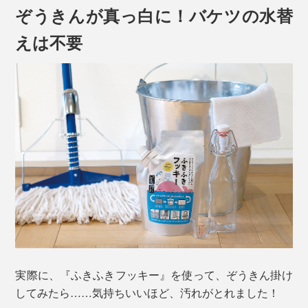
ぞうきんが真っ白に！バケツの水替
えは不要
ぞうきん掛けって、掃除機やワイパーが入れない場所ま
で手が届くから、実は、掃除に欠かせませんが、
「すぐ、ぞうきんが真っ黒になって、洗っても落ちな
い。真っ黒なぞうきんで、汚れがとれているのか、よく
わからない」
「ぞうきんを洗ったバケツの水も、すぐ真っ黒。なんど
実際に、『ふきふきフッキー』を使って、ぞうきん掛け
も水を替えるのがめんどう」
してみたら……気持ちいいほど、汚れがとれました！
「床用、窓ガラス用と、ぞうきんも、洗剤も、分けない