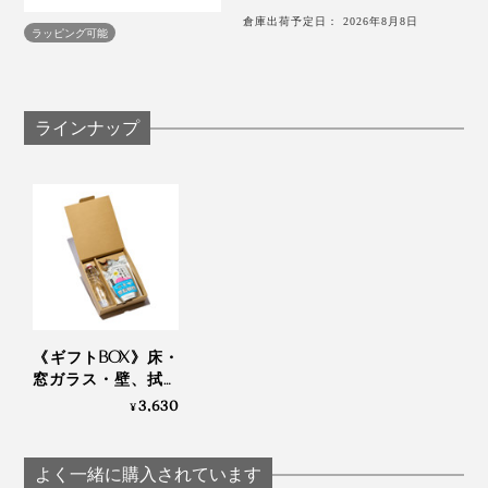
指がスルスル動いて、画面タッチの反応も、よくなった
でも、『ふきふきフッキー』の洗浄液で洗ったぞうきん
倉庫出荷予定日： 2026年8月8日
ように感じます。
ラッピング可能
は、その後、フローリングの床、砂が溜まった窓サッシ
を拭いた後も、洗えば、ほぼ真っ白に元通り。
真っ白なぞうきんが蘇るたびに、「よし、次」と、自然
ラインナップ
にやる気が出てきました。
なんといっても、磨いた後の床や窓ガラスが、つややか
に光って、いい気分。
《ギフトBOX》床・
窓ガラス・壁、拭い
た後のぞうきんまで
3,630
¥
ピカピカになる「家
中おそうじ洗剤」｜
ふきふきフッキー
よく一緒に購入されています