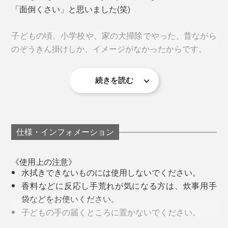
「面倒くさい」と思いました(笑)
ホコリが落ちるので、天井から壁、窓ガラス、床と、部
屋の上から下へ、拭いていきましょう。
子どもの頃、小学校や、家の大掃除でやった、昔ながら
のぞうきん掛けしか、イメージがなかったからです。
続きを読む
汚れで黒ずんだぞうきんで拭いて、「汚れがとれている
のか、汚れを広げているのか」、手応えのない拭き掃除
植物由来の洗浄成分だから、肌への刺激も少ない
を思い出して、ゆううつでした。
また、外部試験機関にて、帯電性も試験済み。「比較的
仕様・インフォメーション
でも、『ふきふきフッキー』は違った！
高い帯電防止性能」である、レベルIV級なので、『ふき
ふきフッキー』での掃除後は、ホコリがつきにくいので
《使用上の注意》
『ふきふきフッキー』1パック(300㎖)で、60回分の拭き
水拭きできないものには使用しないでください。
す。
掃除ができる計算です。
香料などに反応し手荒れが気になる方は、炊事用手
袋などをお使いください。
汚れがキレイになるし、掃除自体もラクだし、ぞうきん
天井、壁、ドア、窓ガラス、床はもちろん、照明器具や
子どもの手の届くところに置かないでください。
掛けが、こんなに楽しくなるとは！
スイッチパネル、窓サッシ、ブラインド、家具といった
認知症の方などの誤飲を防ぐため、置き場所に注意