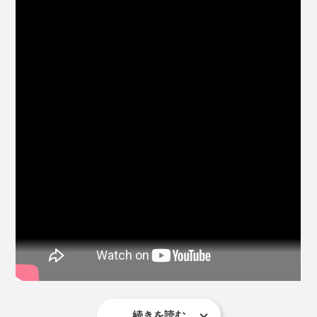
窓の外の景色も、白い手垢汚れがとれた分、クッキリ見
えるよう。
(2)使い古しのタオルなど、用意したぞうきん（綿100％
がオススメ）を、洗浄液に浸けたら、よく絞ってくださ
同じ洗剤、同じぞうきんで、フローリング床もガラスも
い。
拭けるなんて、驚きです。
しかも、ホコリを拭いて、真っ黒になったぞうきんを、
『ふきふきフッキー』入りの洗浄液で洗うと、ビック
リ。
驚くほど汚れがとれて、真っ白なぞうきんに。
続きを読む