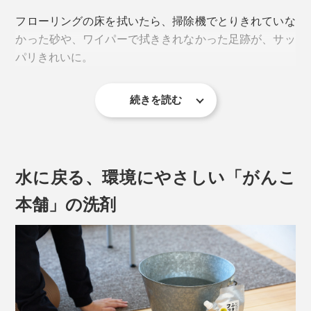
といけないから手間」
フローリングの床を拭いたら、掃除機でとりきれていな
かった砂や、ワイパーで拭ききれなかった足跡が、サッ
なんて、不満がありませんか？私は、不満だらけでした
パリきれいに。
(笑)
そんな不満をすべて『ふきふきフッキー』が解決！家中
続きを読む
を拭ける、掃除用洗剤です。
水に戻る、環境にやさしい「がんこ
本舗」の洗剤