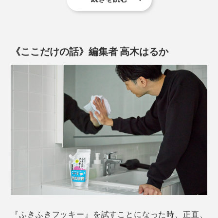
動画は『ふきふきフッキー』をつくった、がんこ本舗オススメの掃除方法
あとは、ドンドン拭いていくだけ。水拭きOKの場所な
『Step』シリーズと同じく、『ふきふきフッキー』も、
ら、どこでも拭けます。
環境を考えた洗剤になっています。
《ここだけの話》編集者 高木はるか
『ふきふきフッキー』入りの洗浄液で洗うと、汚れたぞうきんも真っ白に！洗浄
洗剤のベタつきも、二度拭きの必要も、ありません。
洗剤が、下水をとおって海へ流れていく間に、微生物な
液はにごっても、くり返し使ってOK
どによって分解されて、水へ戻っていく－－。
ふつう、汚れたぞうきんを、水で洗っても、黒ずみはも
うとれませんが、『ふきふきフッキー』入りの洗浄液
これを「易生分解（いせいぶんかい）」と言いますが、
は、違います。
『ふきふきフッキー』の易生分解性は、世界的なOECD
基準のDOC法試験において、21日間で達成したことを
ぞうきんを洗った洗浄液そのものは、もちろん黒く濁り
確認しています。
ますが、くり返し使ってOK。めんどうなバケツの水替
えは、必要なし。
窓ガラスから、フローリング床の隅々まで、約15畳の部
屋を、丸ごと拭ききります。
『ふきふきフッキー』を試すことになった時、正直、