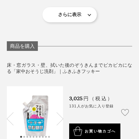
細かい部分も、隅々まで拭けます。
してください。
さっそく、歌いながら、ぞうきん掛けしましょう。
目に入ったり、飲み込んだ際は、すすぐ、水を飲
さらに表示
む、洗い流すなどの処置をして、異常がある場合は
「♪ふきふきフッキー、きれいキレイ～」
医師にご相談ください。
《商品仕様》
商品を購入
内容量：300㎖
てっとり早く、いつも掃除機が入らなくて、ホコリが溜
品名：住宅用合成洗剤
まりがちなテレビ台の裏を拭いてみました……一発で、
床・窓ガラス・壁、拭いた後のぞうきんまでピカピカにな
液性：中性
ぞうきんは真っ黒に。
る「家中おそうじ洗剤」｜ふきふきフッキー
用途：壁・窓・床・ドア・鏡・家具などの拭き掃除
成分：界面活性剤［16％・高級アルコール系（非イ
なんの気なしに、バケツに貯めた洗浄液で洗ってみた
オン）・ヤシ油脂肪酸アルカノールアミド※１］・香
ら、え！ぞうきんが白くなってる！！！
3,025
円（税込）
料※２
131人がお気に入り登録
住宅用洗剤をうたっていますが、外に置いてある車やバ
製造国：日本
ふつうは、ホコリと同じ灰色になったぞうきんを洗っ
イクの洗浄もできるし、なんと、スマホやタブレットの
※１ MEAタイプのみ使用
て、拭いてをくり返すたびに、どんどん黒くなっていき
※２ 香料に使用している精油（ベルガモット油）
画面もピカピカに。
ます。
お買い物カゴへ