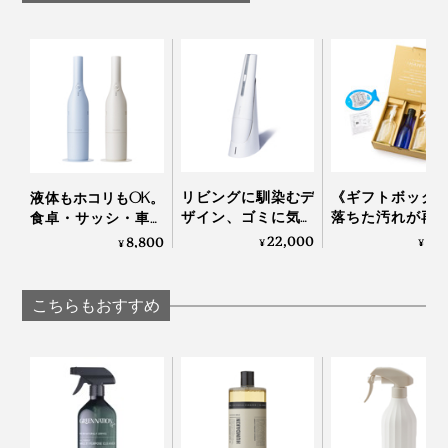
とくに窓ガラスは、正面からは気づかなかった、白いホ
コリや手垢汚れが、横から見た時に、浮き上がって見え
て焦りましたが、ぞうきんで、一度拭くだけで、汚れが
一掃（乾拭きすると、よりツヤが出るので、片手に濡れ
リビングに馴染むデ
《ギフトボック
液体もホコリもOK。
ザイン、ゴミに気づ
落ちた汚れが再
食卓・サッシ・車を
ぞうきん、もう片方の手に乾いたぞうきんの“二刀流ス
いたら即ハイパワー
しない、綿もカ
ささっとキレイにで
22,000
6,
8,800
¥
¥
¥
タイル”がおすすめ！）
で吸引できる「ハン
ヤも洗える「洗
きる「コードレス ウ
ディクリーナー」｜
剤」｜Fukii
ェット＆ドライ クリ
MONTANC PRO
ーナー」｜récolte
繊維クズも、ほとんど残らなかったし、なんといって
こちらもおすすめ
も、ガラスに広がっていた白い汚れが消えて、ひと皮剥
けたような美しさ。窓から見える木々の緑も、いきいき
して見えました。