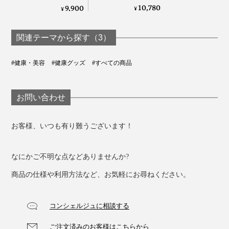
ア》テラヘルツ鉱石
シート付》貼るだけ
10,780
9,900
¥
¥
粉末を特殊プリント
でコリをほぐす
した「FLOW
「Tera Heal」｜遠赤
WEAR」｜遠赤技研
技研
関連テーマから探す（3）
#健康・美容
#健康グッズ
#すべての商品
お問い合わせ
お客様、いつも有り難うございます！
なにかご不明な点などありませんか?
商品の仕様や利用方法など、お気軽にお尋ねください。
コンシェルジュに相談する
ご注文済みのお客様はこちらから