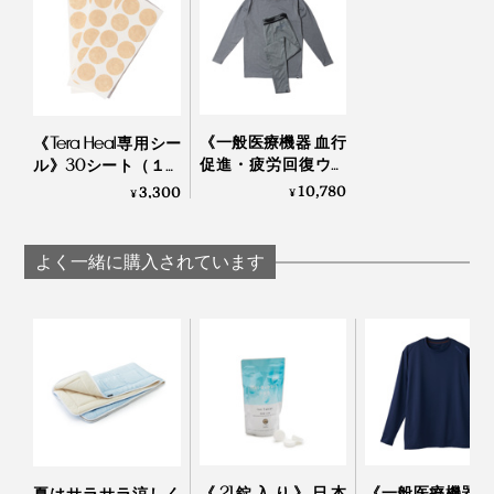
体」へのシフトも夢じゃないかも！
《一般医療機器 血行
《Tera Heal専用シー
促進・疲労回復ウエ
ル》30シート（１シ
ア》テラヘルツ鉱石
ート10枚入り）｜遠
10,780
3,300
¥
¥
粉末を特殊プリント
赤技研
した「FLOW
WEAR」｜遠赤技研
よく一緒に購入されています
貼るタイミングや時間に決まりはなく、いつ何時間貼っ
てもOK。刺激がないので、つい貼っていること自体を
忘れてしまいがちですが、シールによるかぶれ防止のた
めに、最低1日１回は貼り替えをおすすめします。
《21錠入り》日本
《一般医療機器 
夏はサラサラ涼しく