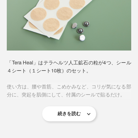
和をサポートします。
「テラヘルツ」とは、遠赤外線の一部であり、光と電波
の中間領域に位置する電磁波のこと。１秒間に１兆回振
動し、波長が長く、身体の奥まで届くといわれていま
す。
「Tera Heal」はテラヘルツ人工鉱石の粒が4つ、シール
４シート（１シート10枚）のセット。
使い方は、腰や首筋、こめかみなど、コリが気になる部
分に、突起を肌側にして、付属のシールで貼るだけ。
続きを読む