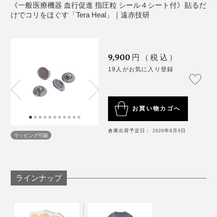
《一般医療機器 血行促進 指圧粒 シール４シート付》貼るだ
後ろに反るのはまだ怖さがあるが、前屈は怖くなく
もちろん、熱を加えるわけではないので、ぽっかぽかい
けでコリをほぐす「Tera Heal」｜遠赤技研
なった。
うわけではありませんが、左右の足の温度は明らかに違
っていました。
9,900
円（税込）
本品は、「家庭用貼付型接触粒」の基準をクリアした
MONOCO代表の柿山は、朝起きた時に首や肩が痛みを
19人がお気に入り登録
「一般医療機器」です。
感じるほどにコッていることが多いそうですが、「Tera
靴下だけでカバーしきれない、冷え切った足先に貼れ
※医療機器届出番号：20B2X00003000042
Heal」を首筋に貼って寝てみたところ、痛みを感じずに
ば、冬眠中の毛細血管が、じわじわと動き出すかのよ
首を回せるようになっていたとのこと。
う。
お買い物カゴへ
わずか8mmの小さな粒に、こんなパワーがあるなんて驚
倉庫出荷予定日： 2026年8月9日
しかもこのパワーは何年経っても変わらず、繰り返し使
きです！
ラッピング可能
えるのもメリット。湿布や使い捨てカイロのような消耗
品ではありません。
※シールは消耗品です。
ラインナップ
別売りのリカバリーウエア「
FLOW WEAR
」との併用す
るのもおすすめ。「コリを軽減する」から「コラない身