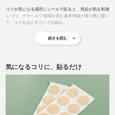
コリが気になる場所にシールで貼ると、突起が肌を刺激
しつつ、テラヘルツ領域を含む遠赤外線が体の奥に届い
て、コリをほぐすという仕組み。
続きを読む
テラヘルツ領域を含む遠赤外線を放出
↓
肌に輻射（ふくしゃ）
↓
気になるコリに、貼るだけ
血行を促進
↓
酸素・栄養を届け、二酸化炭素・老廃物を回収
↓
コリをやわらげる
というメカニズムで、疲労回復や筋肉のハリ・コリの緩