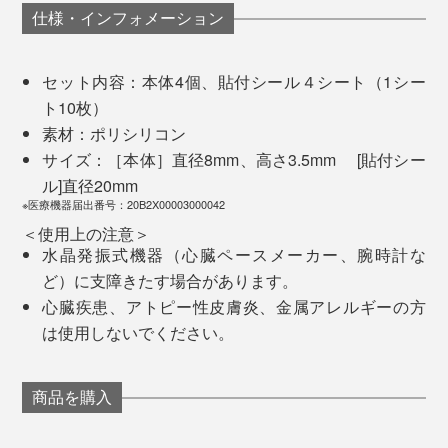
ん。
仕様・インフォメーション
セット内容：本体4個、貼付シール４シート（1シー
ト10枚）
自社調べ
素材：ポリシリコン
＜アンケートコメント＞
サイズ：［本体］直径8mm、高さ3.5mm [貼付シー
寝る前に貼れば、コリを翌朝に持ち越すことも減って、
いつもは痛みを感じたら肩を押さえるが、痛みが減
ル]直径20mm
朝の身体が軽く感じるはずです。
※医療機器届出番号：20B2X00003000042
り押さえなくなった。
＜使用上の注意＞
首肩こり解消はないが、悪化して頭痛が伴うことは
目の疲れを感じたら、こめかみにある「太陽」というツ
水晶発振式機器（心臓ペースメーカー、腕時計な
なかった。首は回りやすくなった。
ボに貼るのもおすすめ。
ど）に支障きたす場合があります。
装着後半日ほどで肩こりが治った。
心臓疾患、アトピー性皮膚炎、金属アレルギーの方
仰向けに寝ると、寝返りや起き上がるときに痛みが
は使用しないでください。
あったが、かなり軽減され、仰向けで問題無く眠れ
るようになった。
洗い物をしている際、中断して腰を伸ばしたり膝を
30分もすると、左足のみ冷えが緩んできて、右足はキン
商品を購入
曲げて腰の負担を減らして作業していたのが、何も
キンに冷えたまま。
気にならなくなった。