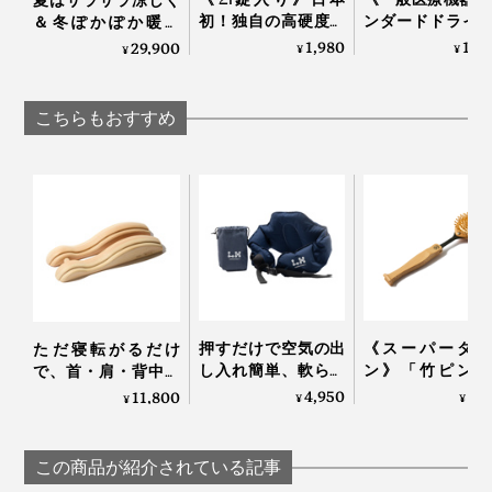
初！独自の高硬度マ
ンダードドライ
＆冬ぽかぽか暖か
付属のシールがなくなったら、別売りの「
専用シール30
イクロカプセル技術
長袖トップス》
い、敷くだけ「体圧
1,980
17,
29,900
¥
¥
¥
シート
」を。市販品でも代用可能です。
が生んだ“重炭酸
サラの肌触り、
分散オールシーズン
湯”のタブレット入浴
れ・コリを改善
敷きパッド」｜すば
剤｜薬用Hot Bubble
「リカバリーウ
らしきしんぐ™
こちらもおすすめ
PRO
ア」｜VENEX
押すだけで空気の出
《スーパータン
ただ寝転がるだけ
し入れ簡単、軟らか
ン》「竹ピン」
で、首・肩・背中・
さ自在な「腰エアク
「しなり」で、
腰のガチガチ筋肉が
4,950
5,
11,800
¥
¥
¥
ッション」
よく体をほぐす
ほぐれていく「マッ
ッサージブラシ
サージ指圧器」｜指
本品を作るのは、1988年創業、長野県安曇野市の医療
ンエア｜スーパ
圧らくだ
この商品が紹介されている記事
機器メーカー「株式会社 遠赤技研」。温熱治療のプロ
ントン