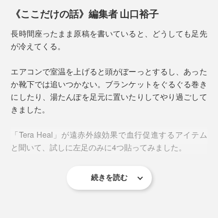
《ここだけの話》編集者 山口裕子
本品を使用したモニターにアンケートを実施したとこ
長時間座ったまま原稿を書いていると、どうしても足先
ろ、肩こり・腰痛に関して、9割が「症状が改善した」
が冷えてくる。
または「少し改善した」と回答。長期間使い続けるほ
ど、改善を実感する人が増えることも分かりました。
エアコンで室温を上げると頭がぼーっとするし、あった
か靴下では追いつかない。ブランケットをぐるぐる巻き
にしたり、湯たんぽを足元に置いたりしてやり過ごして
きました。
「Tera Heal」が遠赤外線効果で血行促進するアイテム
電気や火を使うわけではないのに、じんわり温まるのを
と聞いて、試しに左足のみに4つ貼ってみました。
感じる。数時間後には、がんこなコリがほぐれ、腰が軽
い！首が回る！肩もラク！
続きを読む
まず、人工鉱石の粒を手にとるとそれだけでほのかにあ
たたかい。「テラヘルツ人工鉱石」は熱伝導率が高いと
いうことで、手の熱をすぐに吸収したのかもしれませ