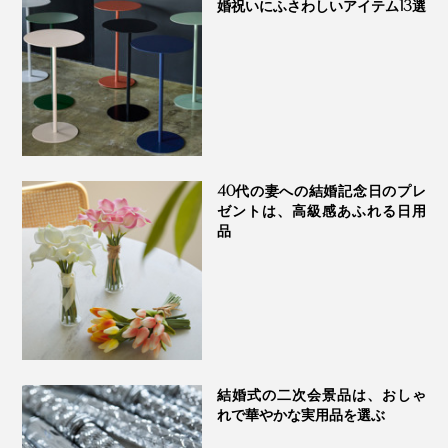
婚祝いにふさわしいアイテム13選
実際、メーカーによると、何もつけていない肌に、本機
のスチーマーを当てるだけで、肌の水分量は、なんと
40代の妻への結婚記念日のプレ
218％にアップしたそう（株式会社SOUKENにてテス
※1：クレンジングシートでしっかり拭き取った状態
ゼントは、高級感あふれる日用
※2：1分間スチームを当てた後、クレンジングシートでしっかり拭き取った状態
ト）
品
疲れているのに、お風呂にもサウナにも行けない、忙し
〈特長2〉
い時こそ、“顔だけサウナ”でリフレッシュを。
独自開発の「スパイラル噴射」
結婚式の二次会景品は、おしゃ
れで華やかな実用品を選ぶ