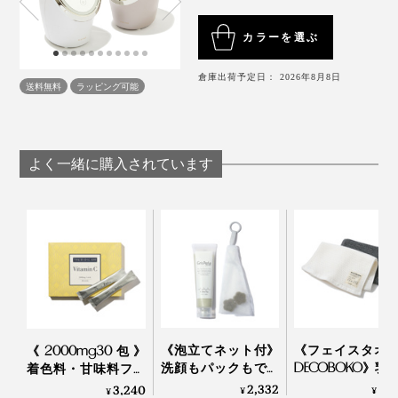
付属品：取扱説明書・保証書（メーカー保証1年）
カラーを選ぶ
本機のスチームは、ナノサイズ（1/1,000,000mm）のミ
約45℃のあったかスチームが、勢いよく噴き出して、
倉庫出荷予定日： 2026年8月8日
スト。
送料無料
ラッピング可能
顔をしっかり包んでくれます。あぁ、なんていい気持
ち！
約45℃の温かいスチームで毛穴を開いてから、ナノサ
イズのミストが、毛穴の奥の汚れや皮脂を浮きあがらせ
よく一緒に購入されています
細かいミスト状の蒸気が、絶え間なく、目を、肌を、温
て、角質層までうるおいを届けます。
めながら、しっとりうるおし続けてくれます。
《泡立てネット付》
《フェイスタオ
《2000mg30包》
洗顔もパックもでき
DECOBOKO》乳
着色料・甘味料フリ
る、「富山クレイ フ
ワーで抗菌・防
ー、高純度VitaminC
2,332
3,
3,240
¥
¥
¥