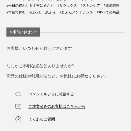
#一日の終わりを丁寧に過ごす
#リラックス
#スキンケア
#体調管理
#本気で休む
#ほっと一息ふぅ
#じぶんメンテナンス
#すべての商品
お問い合わせ
お客様、いつも有り難うございます！
スチームが噴き出すノズルは、手で角度を3段階に調節
なにかご不明な点などありませんか?
可能です。
商品の仕様や利用方法など、お気軽にお尋ねください。
角度を変えれば、疲れやすい目、乾燥しがちな口元、コ
コンシェルジュに相談する
リやすい首まわりへ、それぞれ効率よくスチームを当て
られます。
ご注文済みのお客様はこちらから
よくあるご質問