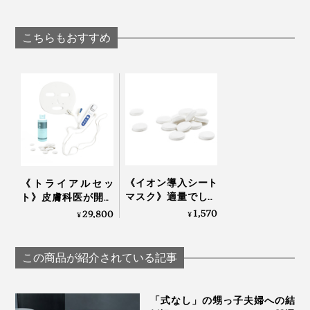
ェイシャルウォッシ
スタイリスト監
サプリメント｜
ュ」｜グリーペルル
インテリアタオ
TOKIHADALABO
KEIKO
BIO FOR THE EART
こちらもおすすめ
15分後、自動で電源オフ。目も、肌も、しっとりうるお
って、顔全体がホカホカに温まっていることに気づくで
しょう。あぁ、生き返った気分！
ふだんの洗顔やクレンジングに、スチームを足すこと
まさに、“顔だけサウナ”。まるで、お風呂上がりのよう
で、落としにくい角質層の汚れまでケアできます。
に、顔がイキイキして見えるはずです。
《イオン導入シート
《トライアルセッ
マスク》適量でしっ
ト》皮膚科医が開発
かり潤う｜コインマ
した、1回30秒でイオ
1,570
29,800
¥
¥
スク（30個入り）
ン導入完了するイオ
ン導入器＋専用化粧
水・シートマスク｜
この商品が紹介されている記事
Broad Ion
「式なし」の甥っ子夫婦への結