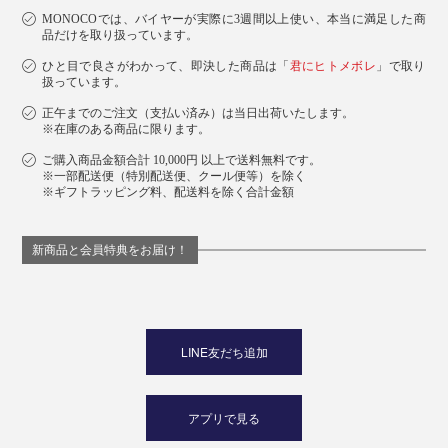
MONOCOでは、バイヤーが実際に3週間以上使い、本当に満足した商
品だけを取り扱っています。
ひと目で良さがわかって、即決した商品は「
君にヒトメボレ
」で取り
扱っています。
正午までのご注文（支払い済み）は当日出荷いたします。
※在庫のある商品に限ります。
ご購入商品金額合計 10,000円 以上で送料無料です。
※一部配送便（特別配送便、クール便等）を除く
※ギフトラッピング料、配送料を除く合計金額
新商品と会員特典をお届け！
ボックス入りなので、家族や、お世話になっている人を
いたわるギフトにもぴったりです。
LINE友だち追加
アプリで見る