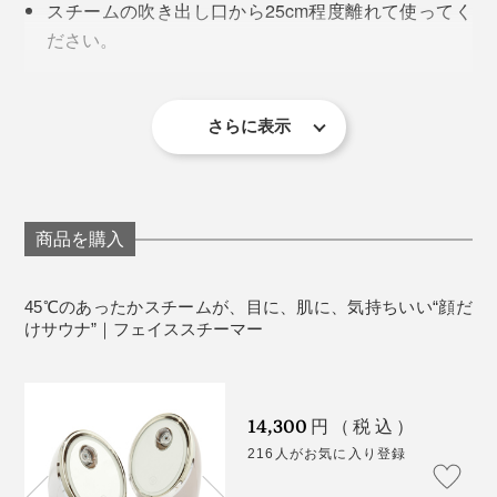
（1）付属のタンクに水を入れて本体にセット
スチームの吹き出し口から25cm程度離れて使ってく
心地よいスチームを、より広く、より深く届けるため
（2）スチームが噴き出すノズルの角度を調節
ださい。
に、本機には3つの特長があります。
（3）電源ボタンをオン（さらに、長押しで、LEDライ
LEDライトのみでのご使用はできません。
トのオン・オフもできます）
クレンジングでスチームを使用した後は、しっかり
（4）約40秒後、スチームが出ます（15分後に、自動で
洗顔・保湿を行ってください。
さらに表示
〈特長1〉
電源オフ）
毛穴が開いたままで放置すると、肌の水分が蒸発
ナノサイズのスチームが、角質層まで保湿
し、かえって乾燥する場合がありますので、ご注意
ください。
商品を購入
《商品仕様》
サイズ：（約）幅12×奥行13.6×高さ20.8cm
45℃のあったかスチームが、目に、肌に、気持ちいい“顔だ
重さ：約820g
けサウナ”｜フェイススチーマー
電源：AC100V 50/60Hz
消費電力：265W
使用時間目安：タンク満水で約15分使用可能（使用
14,300
円（税込）
後、自動で電源オフ）
216人がお気に入り登録
材質：本体／ABS、ミラー／ガラス、水タンク・吹
き出し口／PC