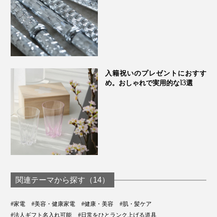
入籍祝いのプレゼントにおすす
め。おしゃれで実用的な13選
うずまき状に回転しながら、噴射するミストを独自開
発。スチームが、顔を広範囲に包み込んでくれます。
〈特長3〉
スチームの角度は3段階調整
関連テーマから探す（14）
#家電
#美容・健康家電
#健康・美容
#肌・髪ケア
#法人ギフト名入れ可能
#日常をひとランク上げる道具