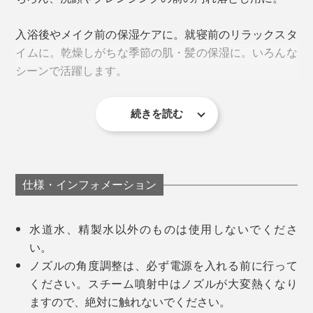
入浴後やメイク前の保湿ケアに。就寝前のリラックスタ
イムに。乾燥しがちな季節の肌・髪の保湿に。いろんな
シーンで活躍します。
続きを読む
仕様・インフォメーション
仕事や家事のあいだに、たった15分あればOK。
水道水、精製水以外のものは使用しないでくださ
い。
水を入れたら、ボタン一つで、蒸気がブワーッ！使い方
ノズルの角度調整は、必ず電源を入れる前に行って
は、カンタンです。
ください。スチーム噴射中はノズルが大変熱くなり
ますので、絶対に触れないでください。