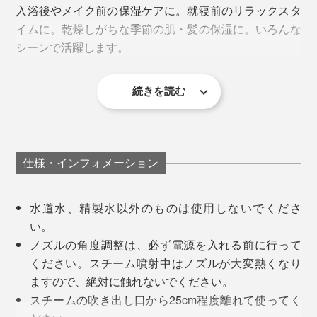
入浴後やメイク前の保湿ケアに。就寝前のリラックスタ
イムに。乾燥しがちな季節の肌・髪の保湿に。いろんな
シーンで活躍します。
続きを読む
仕様・インフォメーション
仕事や家事のあいだに、たった15分あればOK。
水道水、精製水以外のものは使用しないでくださ
い。
水を入れたら、ボタン一つで、蒸気がブワーッ！使い方
ノズルの角度調整は、必ず電源を入れる前に行って
は、カンタンです。
ください。スチーム噴射中はノズルが大変熱くなり
ますので、絶対に触れないでください。
（1）付属のタンクに水を入れて本体にセット
スチームの吹き出し口から25cm程度離れて使ってく
心地よいスチームを、より広く、より深く届けるため
（2）スチームが噴き出すノズルの角度を調節