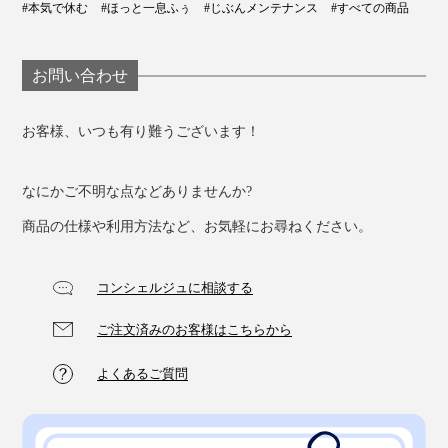
#本気で休む
#ほっと一息ふぅ
#じぶんメンテナンス
#すべての商品
お問い合わせ
お客様、いつも有り難うございます！
スチームが噴き出すノズルは、手で角度を3段階に調節
なにかご不明な点などありませんか?
可能です。
商品の仕様や利用方法など、お気軽にお尋ねください。
角度を変えれば、疲れやすい目、乾燥しがちな口元、コ
コンシェルジュに相談する
リやすい首まわりへ、それぞれ効率よくスチームを当て
られます。
ご注文済みのお客様はこちらから
よくあるご質問