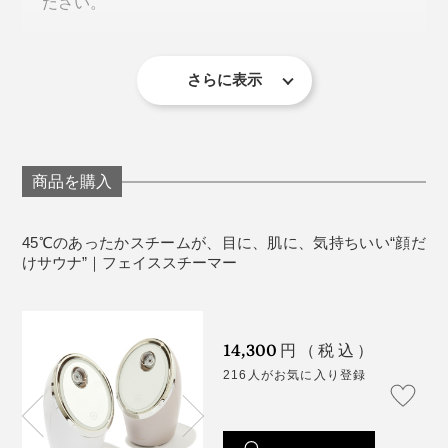
ださい。
に、本機には3つの特長があります。
（3）電源ボタンをオン（さらに、長押しで、LEDライ
LEDライトのみでのご使用はできません。
トのオン・オフもできます）
クレンジングでスチームを使用した後は、しっかり
（4）約40秒後、スチームが出ます（15分後に、自動で
洗顔・保湿を行ってください。
さらに表示
〈特長1〉
電源オフ）
毛穴が開いたままで放置すると、肌の水分が蒸発
ナノサイズのスチームが、角質層まで保湿
し、かえって乾燥する場合がありますので、ご注意
ください。
商品を購入
《商品仕様》
サイズ：（約）幅12×奥行13.6×高さ20.8cm
45℃のあったかスチームが、目に、肌に、気持ちいい“顔だ
重さ：約820g
けサウナ”｜フェイススチーマー
電源：AC100V 50/60Hz
消費電力：265W
使用時間目安：タンク満水で約15分使用可能（使用
14,300
円（税込）
後、自動で電源オフ）
216人がお気に入り登録
材質：本体／ABS、ミラー／ガラス、水タンク・吹
き出し口／PC
付属品：取扱説明書・保証書（メーカー保証1年）