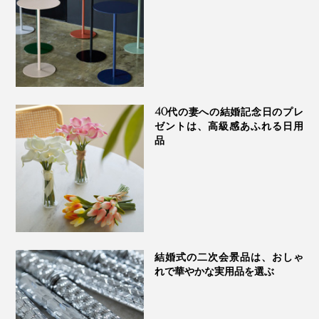
実際、メーカーによると、何もつけていない肌に、本機
のスチーマーを当てるだけで、肌の水分量は、なんと
40代の妻への結婚記念日のプレ
218％にアップしたそう（株式会社SOUKENにてテス
※1：クレンジングシートでしっかり拭き取った状態
ゼントは、高級感あふれる日用
※2：1分間スチームを当てた後、クレンジングシートでしっかり拭き取った状態
ト）
品
疲れているのに、お風呂にもサウナにも行けない、忙し
〈特長2〉
い時こそ、“顔だけサウナ”でリフレッシュを。
独自開発の「スパイラル噴射」
結婚式の二次会景品は、おしゃ
れで華やかな実用品を選ぶ