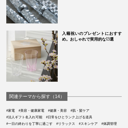
入籍祝いのプレゼントにおすす
め。おしゃれで実用的な13選
うずまき状に回転しながら、噴射するミストを独自開
発。スチームが、顔を広範囲に包み込んでくれます。
〈特長3〉
スチームの角度は3段階調整
関連テーマから探す（14）
#家電
#美容・健康家電
#健康・美容
#肌・髪ケア
#法人ギフト名入れ可能
#日常をひとランク上げる道具
#一日の終わりを丁寧に過ごす
#リラックス
#スキンケア
#体調管理