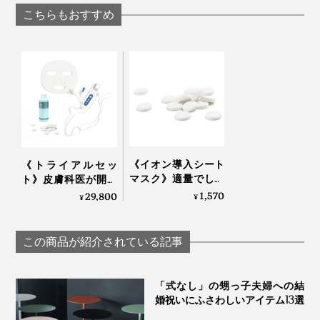
KEIKO
BIO FOR THE EART
こちらもおすすめ
15分後、自動で電源オフ。目も、肌も、しっとりうるお
って、顔全体がホカホカに温まっていることに気づくで
しょう。あぁ、生き返った気分！
ふだんの洗顔やクレンジングに、スチームを足すこと
まさに、“顔だけサウナ”。まるで、お風呂上がりのよう
で、落としにくい角質層の汚れまでケアできます。
に、顔がイキイキして見えるはずです。
《イオン導入シート
《トライアルセッ
マスク》適量でしっ
ト》皮膚科医が開発
かり潤う｜コインマ
した、1回30秒でイオ
1,570
29,800
¥
¥
スク（30個入り）
ン導入完了するイオ
ン導入器＋専用化粧
水・シートマスク｜
この商品が紹介されている記事
Broad Ion
「式なし」の甥っ子夫婦への結
婚祝いにふさわしいアイテム13選