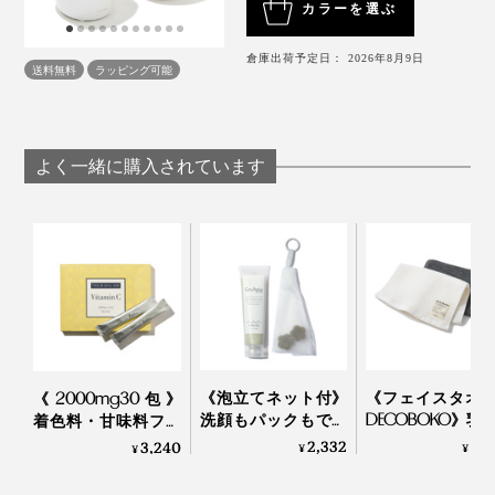
カラーを選ぶ
本機のスチームは、ナノサイズ（1/1,000,000mm）のミ
約45℃のあったかスチームが、勢いよく噴き出して、
倉庫出荷予定日： 2026年8月9日
スト。
送料無料
ラッピング可能
顔をしっかり包んでくれます。あぁ、なんていい気持
ち！
約45℃の温かいスチームで毛穴を開いてから、ナノサ
イズのミストが、毛穴の奥の汚れや皮脂を浮きあがらせ
よく一緒に購入されています
細かいミスト状の蒸気が、絶え間なく、目を、肌を、温
て、角質層までうるおいを届けます。
めながら、しっとりうるおし続けてくれます。
《泡立てネット付》
《フェイスタオ
《2000mg30包》
洗顔もパックもでき
DECOBOKO》乳
着色料・甘味料フリ
る、「富山クレイ フ
ワーで抗菌・防
ー、高純度VitaminC
2,332
3,
3,240
¥
¥
¥
ェイシャルウォッシ
スタイリスト監
サプリメント｜
ュ」｜グリーペルル
インテリアタオ
TOKIHADALABO