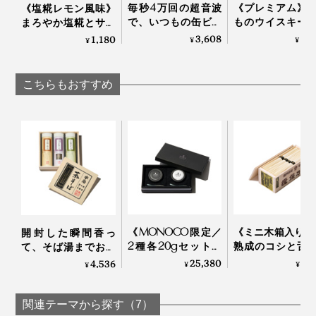
いて、とろとろ食感を堪能してください。
毎秒4万回の超音波
《プレミアム》
《塩糀レモン風味》
ミルクの旨味がダントツ。おいしさを優先すると、結局
で、いつもの缶ビー
ものウイスキー
いつもよりいいワインと、ちょっと高級なバゲットを
まろやか塩糀とサク
アルノー社のものになってしまうのだとか。
ルからクリーミーな
ン、ラムが、樽
サクのカシューナッ
3,608
5,
1,180
¥
¥
「チーズのおとも」に用意したい。そんな“チーズ・フ
¥
感動泡｜トロ泡サー
プで劇的アップ
ツ粒に、瀬戸内レモ
ァースト”な気分になります。
バー
ードする「ウッ
今年もきっちり、上出来です！
ンの刺激｜サクサク
ップ入りボト
塩糀レモンカシュー
こちらもおすすめ
（700ml）
ナッツ
SNIPPERS
モンドール
重量：約400ｇ
種類：ウォッシュ
産地：フランス フランシュ＝コンテ地方
乳種：牛乳
特に合うお酒： 白ワイン（ヴァン・ジョーヌ、シャル
ドネ）
《MONOCO限定／
《ミニ木箱入り》
開封した瞬間香っ
2種各20gセット》
熟成のコシと舌
て、そば湯までおい
至福の旨味と口溶
「揖保乃糸 ひ
しい。「茶師・米田
25,380
3,
4,536
¥
¥
¥
＜作り方＞
け、国産クラフトキ
級」｜揖保乃糸
末弘監修 茶そば詰
みじん切りのニンニク、パン粉、白ワインを少々、最初
ャビア｜宮崎キャビ
め合わせ」｜カネス
ア1983
製麺×芳香園製茶
関連テーマから探す（7）
に切り取った上部の皮を細かく切って、チーズに入れ