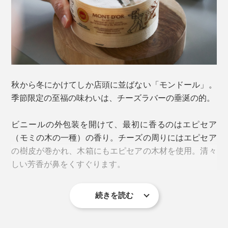
秋から冬にかけてしか店頭に並ばない「モンドール」。
季節限定の至福の味わいは、チーズラバーの垂涎の的。
ビニールの外包装を開けて、最初に香るのはエピセア
（モミの木の一種）の香り。チーズの周りにはエピセア
の樹皮が巻かれ、木箱にもエピセアの木材を使用。清々
しい芳香が鼻をくすぐります。
続きを読む
表面は凸凹で、ふわふわの白カビ。初めて目にすると一
瞬ひるみますが、熟成の段階で発生するチーズ由来の物