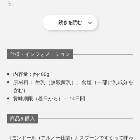
ら。
準備
続きを読む
チーズそれぞれに強烈な個性がありつつ、味や香りのバ
食べる30分前くらいに冷蔵庫から出し、室温くらいの温
「モンドール」の故郷は、フランスとスイスの国境にあ
ランスがよくて、後味はすっきり。それを味覚は「食べ
度で食べるのがおすすめ。食卓の準備の初めに出してお
る「モンドール＝黄金の山」一帯。熟成して黄金色にな
やすくて、おいしい」と感知するんだなと。
くとちょうどいい頃合いに。
ったチーズを、朝日に輝く山の姿を重ね合わせていると
もいわれています。
仕様・インフォメーション
そう思うと、チーズのおいしさってキワキワで繊細。少
皮を外す
しでもバランスを崩すと、たちまち別のものになってし
木箱から出さず、上部の皮（5mmほどの厚さ）を切り取
この「モンドール」の製造がフランスで許されているの
内容量：約400g
まいそう。
る。周囲にぐるりナイフを入れ、センターに切れ目を入
は、8月15日～3月15日の期間のみで、店頭に並ぶのは9
原材料： 生乳（無殺菌乳）、食塩（一部に乳成分を
れてから、左右の皮を持ち上げて切り離します。
月に入ってから。フランス人にとって「モンドール」は
含む）
※皮は、４の「フォンドール」に使用するのでとっておいてください。
秋の訪れを知らせる存在です。
賞味期限（着日から）： 14日間
商品を購入
《モンドール（アルノー社製）》スプーンですくって味わ