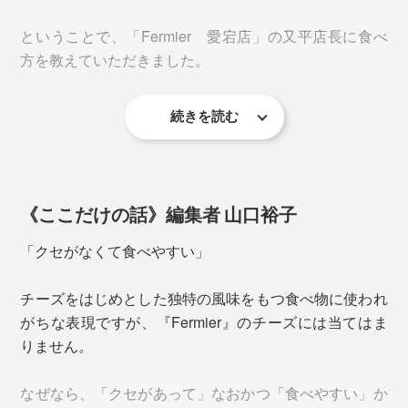
※皮は「フォンドール」で使用しますので、取っておいてください。食べ方
はページ下部参照
ということで、「Fermier 愛宕店」の又平店長に食べ
方を教えていただきました。
無殺菌ミルクで使用し、ひとつずつ手作り。ミルク本来
風味が生きていて、「ウォッシュチーズは苦手でも、モ
ンドールだけは別」という人も多数。
続きを読む
「スプーンですくって食べる」という楽しさも相まっ
て、チーズ界の花形です。
《ここだけの話》編集者 山口裕子
「クセがなくて食べやすい」
チーズをはじめとした独特の風味をもつ食べ物に使われ
がちな表現ですが、『Fermier』のチーズには当てはま
りません。
なぜなら、「クセがあって」なおかつ「食べやすい」か
お届け時は、木箱ごと透明のビニールに包まれています