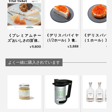
感動。『Fermier』がチーズ愛好家に選ばれ続ける理由
が腑に落ちました。
《デリスパパイヤ
《デリスパパイ
《プレミアムチー
（1/2ホール）》食卓
（１ホール）》
ズ“おいしさの頂”体験
が華やぐ、ケーキの
が華やぐ、ケー
チケット》チーズ概
3,888
7,
9,800
¥
¥
¥
ようなフレッシュチ
ようなフレッシ
念を変える味覚体験
ーズ｜Fermier フェル
ーズ｜Fermier フ
１回で食べきれなくても大丈夫。残ったらラップで包ん
｜Fermier
赤い丸のマークがAOP認証マーク
ミエ
ミエ
で（ジップつき保存袋には入れない）冷蔵庫へ。日々熟
よく一緒に購入されています
成がすすむので、２週間を目安に状態の変化を楽しんで
『Fermier』では、ほぼ毎年複数の「モンドール」を食
ください。
べ比べて、その年に取り扱うものを検討するそう。
４．焼いて「フォンドール」に
一般的には中身がトロトロの柔らかいものが多い中、ア
これまでは、「ワインのおとも」くらいの認識しかなか
ルノー社の「モンドール」は生地感がしっかりしてい
った私ですが、『Fermier』のチーズに出会って180度逆
「モンドール」のもうひとつの楽しみ方が、「フォンド
て、もっちり食感。トロトロ食感を求める声も多いた
転。
ール」。中身が半分くらいになったら、トースターで焼
め、いろいろ試しては見るものの、アルノー社のものは