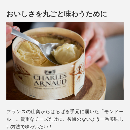
（白カビの量には個体差があります）。白カビごと表面
の皮も食べられるのでご安心を。
おいしさを丸ごと味わうために
まずは、上部の皮をナイフで取り除き、もっちりとした
フランスの山奥からはるばる手元に届いた「モンドー
中身をスプーンでどうぞ。ミルクの甘み、旨みが膨らん
ル」。貴重なチーズだけに、後悔のないよう一番美味し
で、なんと濃厚、なんとまろやか！
い方法で味わいたい！