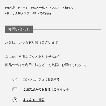
る。
#食料品
#フード
#会話が弾む
#グルメ
#家飲み
木箱全体をアルミホイルで包んで、トースターで焼く。
#食いしん坊クラブ
#すべての商品
チーズが溶けて焼き目がついたらできあがり！
お問い合わせ
お客様、いつも有り難うございます！
なにかご不明な点などありませんか?
商品の仕様や利用方法など、お気軽にお尋ねください。
コンシェルジュに相談する
ゆでたじゃがいもやバケットにたっぷりつけながら、チ
ーズフォンデュ感覚で召し上がれ！
ご注文済みのお客様はこちらから
よくあるご質問