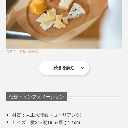
ィの高さを確認。
３社がお互いの理解を深め、想いを共有しながら、チー
ズのように企画を熟成。形としてのデザインだけでな
く、チーズのある食卓の「リッチネス＝豊かさ・深み」
を具現化しています。
写真は「
木製／変形型
」
続きを読む
木製のものと違い、水や油が染み込むことがなく、ナイ
カットするためのツールを超えている気がして、
フが当たってもキズが目立ちにくいのが特徴。普段のお
MONOCOでは「サービングボード」と呼ぶことに。家
手入れは食器用洗剤で洗うだけでOK。汚れが気になっ
族や親しい仲間、そして自分をもてなすための「盛り上
たら漂白剤で落とせます。
仕様・インフォメーション
げ演出アイテム」だと思います。
食品衛生法・食品、添加物などの規格基準（昭和34年厚
材質：人工大理石（コーリアン®）
実際に「木製／変形型」は、「フェルミエ愛宕店」内の
生省告示第370号）に適合しており、安心して長く使い
サイズ：横24×縦16.5×厚さ1.1cm
カフェでもチーズを盛り付けてサーブされるとか。
続けられます。