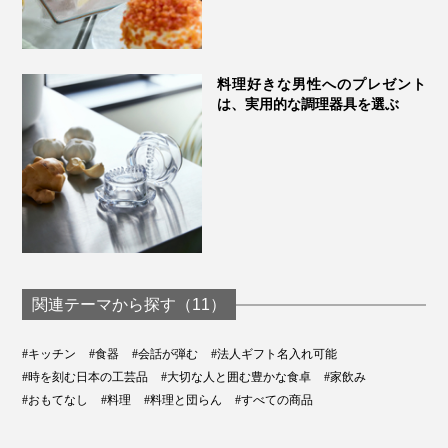
料理好きな男性へのプレゼント
は、実用的な調理器具を選ぶ
関連テーマから探す（11）
#キッチン
#食器
#会話が弾む
#法人ギフト名入れ可能
#時を刻む日本の工芸品
#大切な人と囲む豊かな食卓
#家飲み
#おもてなし
#料理
#料理と団らん
#すべての商品