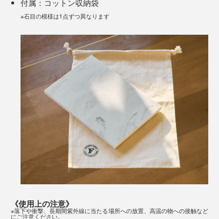
付属：コットン収納袋
※石目の模様は1点ずつ異なります
3種類のうちひとつを選ぶのは悩ましいところですが、
１、2人の晩酌用なら「
木製／ラウンド型
」、大勢なら
「
木製／変形型
」、テーブルが木目なら「
人工大理石
」
も映えそうです！
《使用上の注意》
※落下や衝撃、長期間紫外線に当たる場所への放置、高温の物への接触など
写真左「
木製／ラウンド型
」 右奥と手前「
人工大理石製／スクエア型
」
にご注意ください。