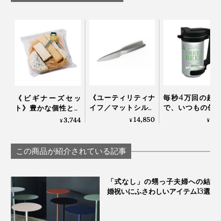
《ユーティリティナ
毎秒4万回の超
《ビギナーズセッ
イフ／マットシルバ
で、いつもの缶
ト》豊かな個性と食
ー》0.3mmの極薄刃
ルからクリーミ
べやすさが両立する
14,850
3,
3,744
¥
¥
¥
でストレスフリーな
感動泡｜トロ泡
4種のチーズ
切れ味、朝食の支度
バー
（MONOCO限定）
に便利な小回りのき
｜Fermier フェルミエ
この商品が紹介されている記事
く「小型包丁（刃渡
り13cm）」｜hast.
「式なし」の甥っ子夫婦への結
婚祝いにふさわしいアイテム13選