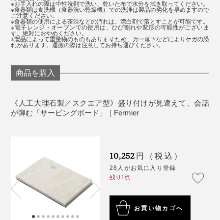
※お手入れの際は中性洗剤で洗い、乾いた布で水分を拭き取ってください。
※食器類は食洗機（食器洗い乾燥機）での洗浄は製品の劣化を早めますので
ご注意ください。
※食器類の使用による茶渋などの汚れは、漂白剤で落とすことが可能です。
※電子レンジ・
オーブンでの使用は、ひび割れや変形の可能性がございま
す。絶対におやめください。
※製品によって重量物のものもありますため、万ー落下などによりケガの恐
れがあります。運搬の際は注意してお持ち運びください。
商品を購入
《人工大理石製／スクエア型》盛り付けが見違えて、会話
が弾む「サービングボード」｜Fermier
10,252
円（税込）
28人がお気に入り登録
残り1点
お買い物カゴへ