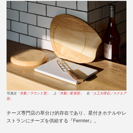
のクッション付きで、テーブルに置くとやや浮いている
ように見え、テーブルに張り付くことなく、持ち上げる
のもスムーズ。
写真左「
木製／ラウンド型」
上「
木製／変形型」
右「
人工大理石／スクエア
型
」
食卓に「置く、移動する、持ち上げる」一連の動作をス
ムーズにし、美しく見えるようにデザインされていま
チーズ専門店の草分け的存在であり、星付きホテルやレ
す。
ストランにチーズを供給する『Fermier』。
表面は、カッティングボードとしても使えるフラット仕