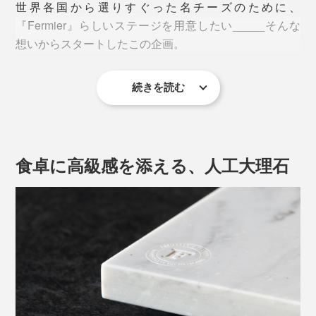
世界各国から選りすぐった名チーズのために、
様。パンやフルーツなどをテーブルで切り分けられるの
『Fermier』らしいステージを用意したい_____そんな
で、いちいち席を立つわずらわしさもナシ。ホストも会
想いからスタートしたこの企画。
話から外れることなく、リラックスして楽しめます。
続きを読む
食卓に高級感を添える、人工大理石
「フェルミエ愛宕店」にはカフェを併設