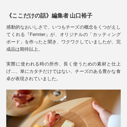
《ここだけの話》編集者 山口裕子
写真左上／「ササキ工芸」で打ち合わせ 右上／北海道・旭川の「ササキ工
感動的なおいしさで、いつもチーズの概念をくつがえし
芸」 右上／左下／最終サンプルと３Dプリンタによる試作品 右下／レーザー
てくれる『Fermier』が、オリジナルの「カッティング
刻印の色サンプル
ボード」を作ったと聞き、ワクワクしていましたが、完
成品は期待以上。
その間、デザイナーの横関氏は『Fermier』でチーズの
実際に使われる時の所作、長く使うための素材と仕上
知識を深め、実際のサーブ動作を観察し、スタッフの話
げ…、単にカタチだけではない、チーズのある豊かな食
を聞き取り。
卓が表現されていました。
「ササキ工芸」の担当者も、東京出張の際『Fermier』
大きな原板をカットしたら、手作業で磨きをかけ、角に
の店舗に立ち寄りチーズ体験。その感動的なおいしさに
わずかな丸みをつけてケガを防止。オモテ面の左下に
ふさわしいクオリティを追求。
は、ロゴが刻印されています。
『Fermier』の社長とデザイナーの横関氏は、北海道・
旭川の「ササキ工芸」まで足を運び、クリエイティビテ