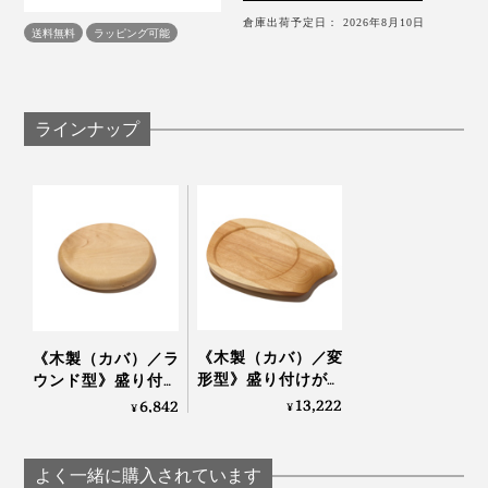
倉庫出荷予定日： 2026年8月10日
送料無料
ラッピング可能
ラインナップ
《木製（カバ）／変
《木製（カバ）／ラ
形型》盛り付けが見
ウンド型》盛り付け
違えて、会話が弾む
が見違えて、会話が
13,222
6,842
¥
¥
「サービングボー
弾む「サービングボ
ド」｜Fermier
ード」｜Fermier
よく一緒に購入されています