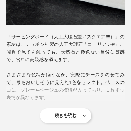
全体のプロデュース・デザインに、プロダクトデザイナ
ーの横関 亮太氏を起用。生産は、モダンな木工クラフ
トで知られる、北海道・旭川の「ササキ工芸」に依頼。
「サービングボード（人工大理石製／スクエア型）」の
手間ひまを惜しまず、品質を最大化する「クラフツマン
素材は、デュポン社製の人工大理石「コーリアン®」。
シップ」を共有する最高のマッチングが実現。約1年か
間近で見ても触っても、天然石と遜色ない自然な質感
けて形にしました。
で、食卓に高級感を添えます。
さまざまな色柄が揃うなか、実際にチーズをのせてみ
て、最もおいしそうに見えた1色をセレクト。ベースの
白に、グレーやベージュの模様が入っており、１枚ずつ
表情が異なります。
続きを読む