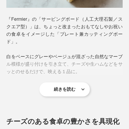
『Fermier』の「サービングボード（人工大理石製／ス
クエア型）」は、ちょっと改まったおもてなしやお祝い
の食卓をイメージした「プレート兼カッティングボー
ド」。
白をベースにグレーやベージュが混ざった自然なマーブ
ル模様が盛り付けを引き立て、チーズや生ハムなどをサ
ッとのせるだけで、映える１品に。
続きを読む
大勢でシェアする大皿としてだけでなく、前菜やデザー
ト用の銘々皿としても活躍し、食卓をグッとグレードア
ップしてくれます。
チーズのある食卓の豊かさを具現化
サイズは横24×縦16.5×厚さ1.1cm。裏の四隅にシリコン