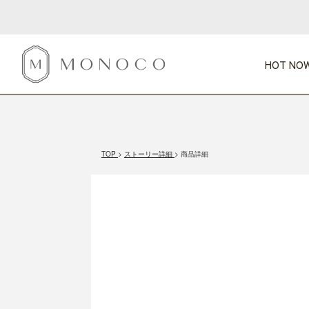
HOT NOW
新商品
CATEGORY
PRICE
SCENE
HOT NOW!
GIFTS
インテリア
1,000円未満
1,000円 
TOP
ストーリー詳細
商品詳細
今週のT
カテゴリから探す
価格から探す
シーンから探す
すべて
すべて
特別な贈りもの
家具
すべての
会話が弾む
収納
特集一
気のきく手土産
照明
毎日使ってね
インテリア雑貨
おまと
ベランダ・庭
アウト
インテリア／そ