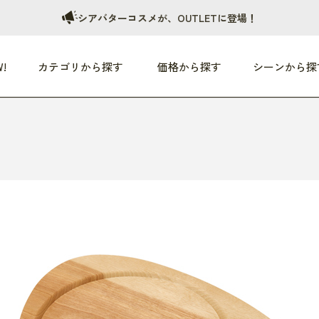
シアバターコスメが、OUTLETに登場！
!
カテゴリから探す
価格から探す
シーンから探
つめた〜い夏、どうぞ！
HEALTHY
家電
HOME
ファッション
- 3,000円
3,000円 - 5,000円
5,000円 - 10,000円
OP10
すべて
すべて
すべて
すべて
す
朝までぐっすり
リビング家電
居心地のいい空間
服
ひ
商品 (新着順)
本気で休む
キッチン家電
家事ルンルン
バッグ
ほ
覧
いつも清潔
美容・健康家電
食いしん坊クラブ
靴・靴下
や
じぶんメンテナンス
オーディオ家電
料理と団らん
レイングッズ
仕
め割引
おうちエクササイズ
ファッション／小物
レット
の他