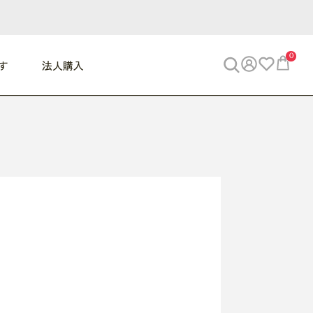
0
す
法人購入
WORK
ビジネス
ENJOY
寝具
10,000円 - 30,000円
30,000円以上
べて
すべて
すべて
すべて
らめきデスク
PC・スマホ関連
お出かけスパイス
敷き寝具
っと一息ふぅ
椅子・クッション
思い出トラベル
掛け寝具
っぱり清潔感
収納
外で過ごすって最高
パジャマ
事へGO
ビジネス／小物
好き・・にどっぷり
枕・小物