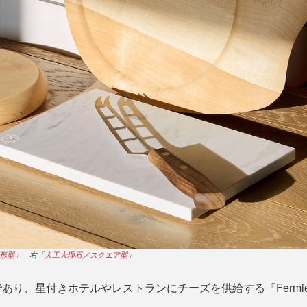
×厚さ2.5cm。一般的なカッティングボードよりも厚みがあり、
ョン。
形型」
右「
人工大理石／スクエア型
」
あり、星付きホテルやレストランにチーズを供給する『Fermie