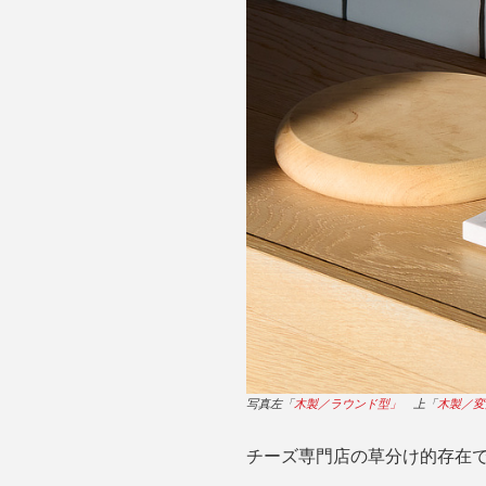
サイズは横30.6×縦22.4
チーズからのインスピレーシ
写真左「
木製／ラウンド型」
上「
木製／変
チーズ専門店の草分け的存在で