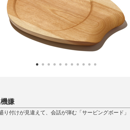
日用品
健康・美容
すべて
すべて
ひんやり今治タオル、生き返る〜
掃除・洗濯
肌・髪ケア
タオル
バスグッズ
スリッパ
ひんやりグッズ
防災用品
あったかグッズ
水筒
健康グッズ
日用品／その他
オーラルケア
上機嫌
り付けが見違えて、会話が弾む「サービングボード」｜Fe