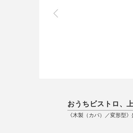
キッチン
すべて
調理家電
調理器具
食器
タオル・ふきん
キッチン雑貨
おうちビストロ、
《木製（カバ）／変形型》盛