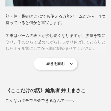
左は「
20g
」
されるドリップやエスプレッソ。
ほんのり甘く香ばしい“淹れたて”のコーヒーが、やさし
顔・体・髪のどこにでも使える万能バームだから、1つ
く漂います。
持っていると何かと重宝します。
主張は決して強くなく、バームを体温で温め、肌や髪に
冬季はバームの表面が少し硬くなりますが、少量を指に
馴染ませた時にふわりと鼻を通り抜ける自然体な香りづ
取り、手のひらで温めながらしっかり伸ばしてとろりと
け。
したオイル状にしてから肌に馴染ませてください。
コーヒータイムや食事のジャマにならない香りだから、
バリスタたちも愛用中なんだとか。フローラルな香りが
続きを読む
苦手な男性への贈り物にもぴったりです。
オレンジバーム
《ここだけの話》編集者 井上まさこ
それらの豆かすには、抗酸化作用として知られるポリフ
こんなカタチで再会できるなんて——。
ェノールや消臭、保湿をサポートする油脂分が多く含ま