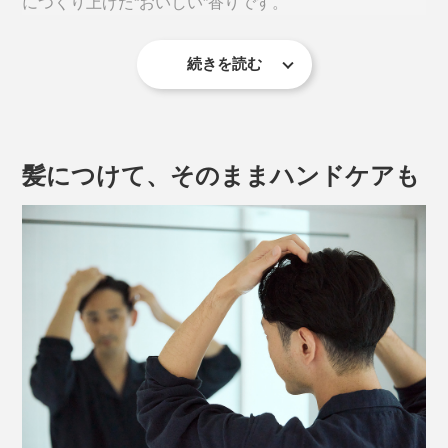
につくり上げた“おいしい”香りです。
続きを読む
コーヒーバーム
髪につけて、そのままハンドケアも
STREAMER COFFEE COMPANYといえば、世界中か
ら多くのファンが訪れるニューウェーブコーヒーの国内
パイオニア。スケーターやミュージシャンなど、様々な
バックグラウンドを持ちながら、世界レベルの技術を誇
るバリスタたちが所属するコーヒーショップです。
最高の豆を探し求め、独自のセオリーでブレンド、その
コーヒーバームは「STREAMER COFFEE COMPANY」とのコラボロゴが ※写真
豆の魅力を最大限に引き出すこだわりの焙煎を経て抽出