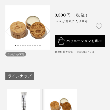
3,300
円（税込）
82人がお気に入り登録
日本初となる、コーヒー豆かすからアップサイクルした
コスメの誕生が実現したのです。
バリエーションを選ぶ
もちろんその原料には、「STREAMER COFFEE
倉庫出荷予定日： 2026年8月7日
COMPANY SHIBUYA」の店舗で捨てられるはずだった
ラッピング可能
コーヒーの豆かすを使用。
パサつきが気になる髪には、手のひらでしっかり溶かし
てから揉み込めばヘアバームに。
発酵させたことで、コーヒー本来の成分よりも保湿力を
ラインナップ
向上させながら、べたつかず、とろけるようなテクスチ
スタイリング力は弱めですが、髪をまとめたい時や毛束
ャーが生まれました。
感、ツヤ感を出ししたい時に最適です。