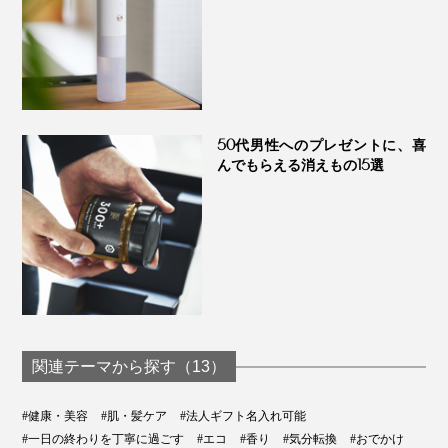
さらりとした手触り、天然素材ならではの温もりも心地
いい。
使い終わったら、油脂分をキレイに拭き取って、アクセ
サリーやピルケースとしても使えます。
50代男性へのプレゼントに、喜
んでもらえる消えもの15選
コーヒー好きな方へのホリデーギフトにもぜひ。
関連テーマから探す（13）
#健康・美容
#肌・髪ケア
#法人ギフト名入れ可能
#一日の終わりを丁寧に過ごす
#エコ
#香り
#気分転換
#おでかけ