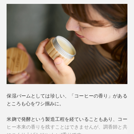
そのはじまりは、東京・渋谷にある人気コーヒーショッ
プ「STREAMER COFFEE COMPANY SHIBUYA」で。
「お店で大量に出るコーヒーかす、何かに再利用できな
いかな」
保湿バームとしては珍しい、「コーヒーの香り」がある
オーナーのひと言が、『EVEREST』代表・橋本達史さ
ところも心をワシ掴みに。
んの探究心を刺激しました。
米麹で発酵という製造工程を経ていることもあり、コー
ヒー本来の香りを残すことはできませんが、調香師と共