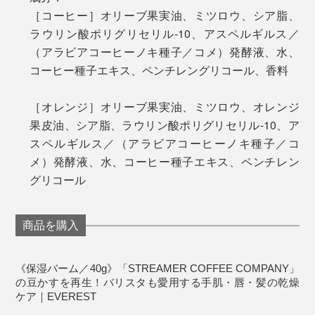
おすすめです。
［コーヒー］オリーブ果実油、ミツロウ、シア脂、
ラウリン酸ポリグリセリル-10、アスペルギルス／
コーヒーの豆かすに米麹を混ぜて発酵させることで、
（アラビアコーヒーノキ種子／コメ）発酵液、水、
100％液状に。飲むことも、お菓子の原料として食べる
コーヒー種子エキス、ペンチレングリコール、香料
こともできるコーヒー発酵液に生まれ変わるのです。
［オレンジ］オリーブ果実油、ミツロウ、オレンジ
さらに、ザラザラとした微粉が残らないよう、なめらか
果皮油、シア脂、ラウリン酸ポリグリセリル-10、ア
なテクスチャーへと改良を重ね、肌なじみのよさを追
スペルギルス／（アラビアコーヒーノキ種子／コ
求。
メ）発酵液、水、コーヒー種子エキス、ペンチレン
グリコール
自然由来にこだわった成分配合だから、ヒゲ剃り後の保
無類のコーヒー好きという『EVEREST』代表の橋本達
湿や、リップバームとしても優秀。
史さん。つい飲み過ぎちゃう時は、このバームやハンド
商品を購入
クリームを手に馴染ませて、香りを嗅ぐだけで満たされ
小さなお子さんにもお使いいただけます。
ているんだとか。
《保湿バーム／40g》「STREAMER COFFEE COMPANY」
ほっとひと息つきたい時は「コーヒー」、リフレッシュ
の豆かすを再生！バリスタも愛用する手肌・唇・髪の乾燥
したい時は「オレンジ」と、気分で使い分けたくなる心
ケア｜EVEREST
まさに、“手肌にコーヒーブレイク”ですね。
地よさです。