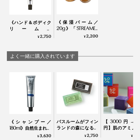
《保湿バーム／
《ハンド＆ボディク
20g》「STREAMER
リーム》
COFFEE COMPANY」
「STREAMER COFFEE
2,200
2,750
¥
¥
の豆かすを再生！バ
COMPANY」の豆か
リスタも愛用する手
すを再生！バリスタ
肌・唇・髪の乾燥ケ
も愛用するコーヒー
よく一緒に購入されています
ア｜EVEREST
の香りの保湿ケア｜
EVEREST
手に残ったバームでハンドケアもできるので、手洗いす
る必要もありません。
ジムやサウナ、旅先へも、これひとつでスキンケアとヘ
アケアがまかなえて、とても重宝します。
バスルームがフィン
【3000円→25
《シャンプー／
ランドの森になる、
円】肌のアミノ
180ml》自然生まれの
「白樺の若葉」と
近い「セリシン
フルボ酸と高山植物
2,750
2,
3,630
¥
¥
¥