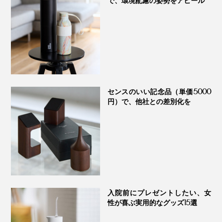
で、環境配慮の姿勢をアピール
⽣育⼒の強い竹は、枯渇しない持続可能な資源。さら
に、抗菌、鮮度保持能⼒にも優れており、古くから⽔筒
やおむすびの包みなどに使われてきており、とても理に
かなったケース素材でもあります。
センスのいい記念品（単価5000
円）で、他社との差別化を
入院前にプレゼントしたい、女
左下と右上はたっぷり容量の「40g」（本品）、中央3つは持ち運びに便利な
性が喜ぶ実用的なグッズ15選
「
20g
」