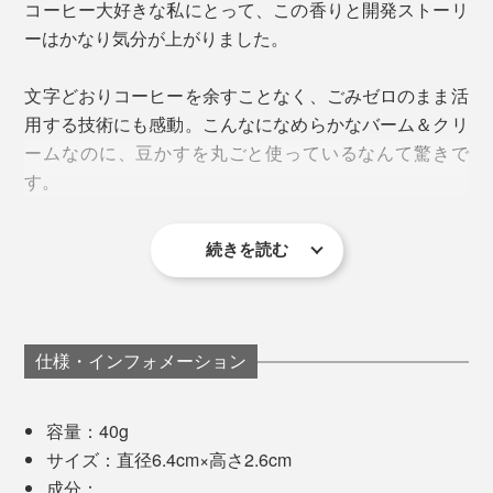
れています。
コーヒー大好きな私にとって、この香りと開発ストーリ
ーはかなり気分が上がりました。
コスメとして再利用できる方法を模索するなか、辿り着
いたのが「余すところなくすべて使う」アップサイクル
文字どおりコーヒーを余すことなく、ごみゼロのまま活
製品開発をコンセプトとした「UP0TECH®（アップゼ
用する技術にも感動。こんなになめらかなバーム＆クリ
ロテック）」を提供する、株式会社ソーイの発酵技術で
ームなのに、豆かすを丸ごと使っているなんて驚きで
した。
す。
続きを読む
オレンジバームには『EVEREST』のブランドロゴが ※写真左は「
20g
」
こまやかなスキンケアが苦手な私は、ずっとバーム派。
ハンドケアや指先の保湿はもちろん、ヒジやかかとなど
乾燥の気になる部分に。
蓋を開けた瞬間、みずみずしい柑橘の香りが弾ける「オ
サウナ、ジム、海、旅先でも、これひとつをポーチに入
レンジバーム」。
れておけば、顔・指先・髪のケアやスタイリングができ
仕様・インフォメーション
とろりとしたオイルのような塗り心地ですが、肌馴染み
て本当に重宝するんです。髪はストレートボブなので、
がよく、不思議とベタつかないので仕事や家事の合間に
気分をリフレッシュしたい時に、深呼吸を誘う心地よさ
ちょうどしっとりいい具合にまとまるし、液漏れの心配
も使いやすい質感です。
です。
容量：40g
もないのでおすすめ。
サイズ：直径6.4cm×高さ2.6cm
女性からの人気も高く、お子さんと一緒に使いたい方に
成分：