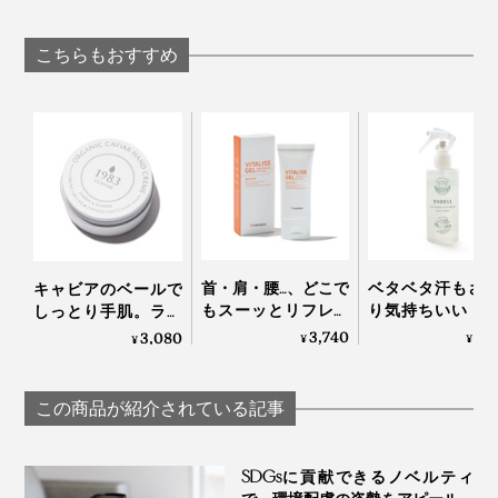
「森の土」の香りの
っぷり！“シル
エキスで、髪と頭皮
バーソープ｜OSMIA
泡”に顔も体も包
環境をしっとり整え
てしっとりする
るノンシリコンシャ
こちらもおすすめ
派石鹸｜WITH 
ンプー｜EVEREST
WITHOUT
首・肩・腰…、どこで
ベタベタ汗もさ
キャビアのベールで
もスーッとリフレッ
り気持ちいい！
しっとり手肌。ライ
シュする「バイタラ
顔も体も、スプ
トなつけ心地の
3,740
2,
3,080
¥
¥
¥
イズゲル」｜VENEX
して拭き取るだ
「1983 キャビベール
「ドライウォッ
ハンドクリーム」｜
ュ」
宮崎キャビア1983
この商品が紹介されている記事
YODELLOUTDOO
ケースは、エコ素材として注目されている「天然竹」。
SDGsに貢献できるノベルティ